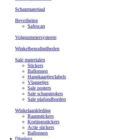
Schapmateriaal
Beveiliging
Safescan
Volgnummersysteem
Winkelbenodigdheden
Sale materialen
Stickers
Ballonnen
Hangkaartjes/labels
Vlaggetjes
Sale posters
Sale schapstroken
Sale plafondborden
Winkelaankleding
Raamstickers
Kortingsstickers
Actie stickers
Ballonnen
Displays