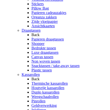
Stickers
Pillow Bag
Papieren cadeauzakjes
Organza zakken
Zijde vloeipapier
Ansichtkaarten
Draagtassen
Back
Papieren draagtassen
Shopper
Bedrukte tassen
Luxe draagtassen
Canvas tassen
Non woven tassen
Snacktassen / take-away tassen
Plastic tassen
Kassarollen
Back
Thermische kassarollen
Houtvrije kassarollen
Duplo kassarollen
Weegschaalrollen
Pinrollen
Geldverwerking
Inktlinten