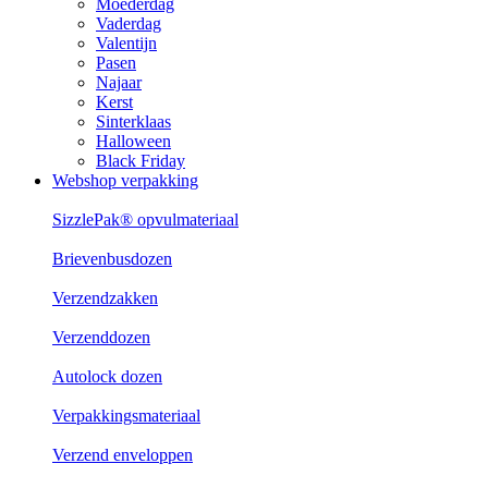
Moederdag
Vaderdag
Valentijn
Pasen
Najaar
Kerst
Sinterklaas
Halloween
Black Friday
Webshop verpakking
SizzlePak® opvulmateriaal
Brievenbusdozen
Verzendzakken
Verzenddozen
Autolock dozen
Verpakkingsmateriaal
Verzend enveloppen