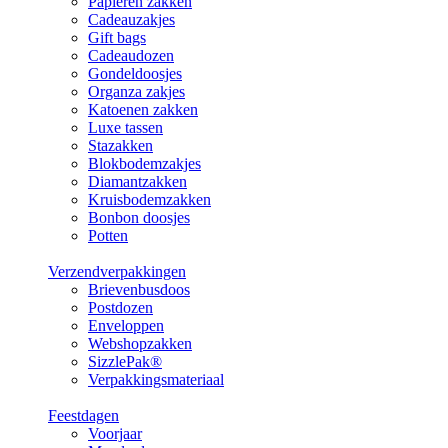
Papieren zakken
Cadeauzakjes
Gift bags
Cadeaudozen
Gondeldoosjes
Organza zakjes
Katoenen zakken
Luxe tassen
Stazakken
Blokbodemzakjes
Diamantzakken
Kruisbodemzakken
Bonbon doosjes
Potten
Verzendverpakkingen
Brievenbusdoos
Postdozen
Enveloppen
Webshopzakken
SizzlePak®
Verpakkingsmateriaal
Feestdagen
Voorjaar