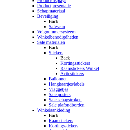
Productdisplays
Productpresentatie
Schapmateriaal
Beveiliging
Back
Safescan
Volgnummersysteem
Winkelbenodigdheden
Sale materialen
Back
Stickers
Back
Kortingsstickers
Raamstickers Winkel
Actiestickers
Ballonnen
Hangkaartjes/labels
Vlaggetjes
Sale posters
Sale schapstroken
Sale plafondborden
Winkelaankleding
Back
Raamstickers
Kortingsstickers