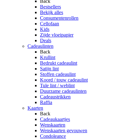
Back
Bestsellers
Bekijk alles
Consumentenrollen
Cellofaan
Kids
Zijde vloeipapier
Deals
Cadeaulinten
Back
Krullint
Bedrukt cadeaulint
Satijn lint
Stoffen cadeaulint
Koord / touw cadeaulint
Tule lint / weblint
Duurzame cadeaulinten
Cadeaustrikken
Raffia
Kaarten
Back
Cadeaukaartjes
Wenskaarten
Wenskaarten gevouwen
Condoleance