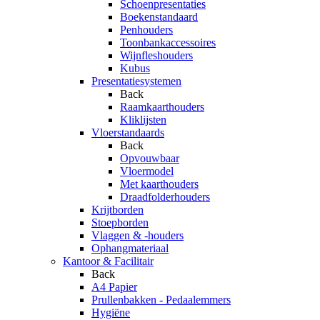
Schoenpresentaties
Boekenstandaard
Penhouders
Toonbankaccessoires
Wijnfleshouders
Kubus
Presentatiesystemen
Back
Raamkaarthouders
Kliklijsten
Vloerstandaards
Back
Opvouwbaar
Vloermodel
Met kaarthouders
Draadfolderhouders
Krijtborden
Stoepborden
Vlaggen & -houders
Ophangmateriaal
Kantoor & Facilitair
Back
A4 Papier
Prullenbakken - Pedaalemmers
Hygiëne