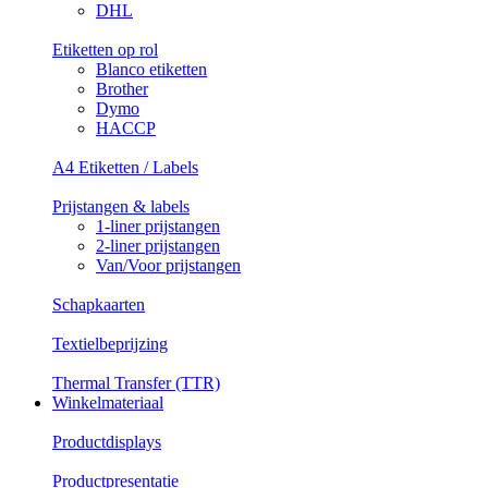
DHL
Etiketten op rol
Blanco etiketten
Brother
Dymo
HACCP
A4 Etiketten / Labels
Prijstangen & labels
1-liner prijstangen
2-liner prijstangen
Van/Voor prijstangen
Schapkaarten
Textielbeprijzing
Thermal Transfer (TTR)
Winkelmateriaal
Productdisplays
Productpresentatie