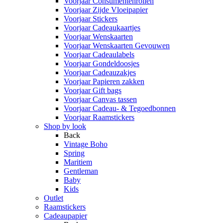
Voorjaar Consumentenrollen
Voorjaar Zijde Vloeipapier
Voorjaar Stickers
Voorjaar Cadeaukaartjes
Voorjaar Wenskaarten
Voorjaar Wenskaarten Gevouwen
Voorjaar Cadeaulabels
Voorjaar Gondeldoosjes
Voorjaar Cadeauzakjes
Voorjaar Papieren zakken
Voorjaar Gift bags
Voorjaar Canvas tassen
Voorjaar Cadeau- & Tegoedbonnen
Voorjaar Raamstickers
Shop by look
Back
Vintage Boho
Spring
Maritiem
Gentleman
Baby
Kids
Outlet
Raamstickers
Cadeaupapier