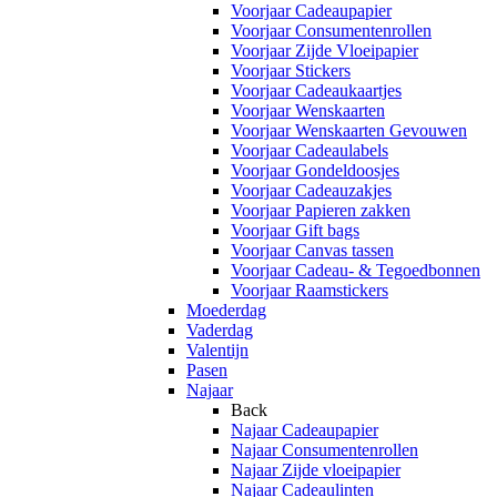
Voorjaar Cadeaupapier
Voorjaar Consumentenrollen
Voorjaar Zijde Vloeipapier
Voorjaar Stickers
Voorjaar Cadeaukaartjes
Voorjaar Wenskaarten
Voorjaar Wenskaarten Gevouwen
Voorjaar Cadeaulabels
Voorjaar Gondeldoosjes
Voorjaar Cadeauzakjes
Voorjaar Papieren zakken
Voorjaar Gift bags
Voorjaar Canvas tassen
Voorjaar Cadeau- & Tegoedbonnen
Voorjaar Raamstickers
Moederdag
Vaderdag
Valentijn
Pasen
Najaar
Back
Najaar Cadeaupapier
Najaar Consumentenrollen
Najaar Zijde vloeipapier
Najaar Cadeaulinten