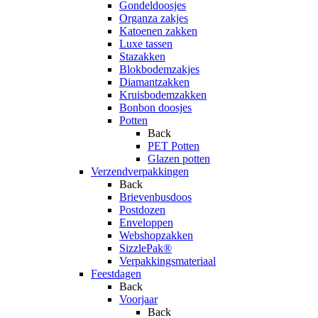
Gondeldoosjes
Organza zakjes
Katoenen zakken
Luxe tassen
Stazakken
Blokbodemzakjes
Diamantzakken
Kruisbodemzakken
Bonbon doosjes
Potten
Back
PET Potten
Glazen potten
Verzendverpakkingen
Back
Brievenbusdoos
Postdozen
Enveloppen
Webshopzakken
SizzlePak®
Verpakkingsmateriaal
Feestdagen
Back
Voorjaar
Back