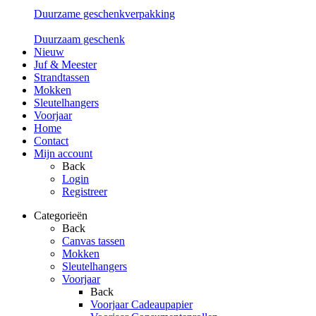
Duurzame geschenkverpakking
Duurzaam geschenk
Nieuw
Juf & Meester
Strandtassen
Mokken
Sleutelhangers
Voorjaar
Home
Contact
Mijn account
Back
Login
Registreer
Categorieën
Back
Canvas tassen
Mokken
Sleutelhangers
Voorjaar
Back
Voorjaar Cadeaupapier