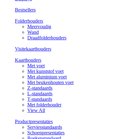
Bestsellers
Folderhouders
Meervoudig
Wand
Draadfolderhouders
Visitekaarthouders
Kaarthouders
Met voet
Met kunststof voet
Met aluminium voet
Met beukenhouten voet
Z-standaards
L-standaards
T-standaards
Met folderhouder
View All
Productpresentaties
Serviesstandaards
Schoenpresentaties
Boekenstandaard