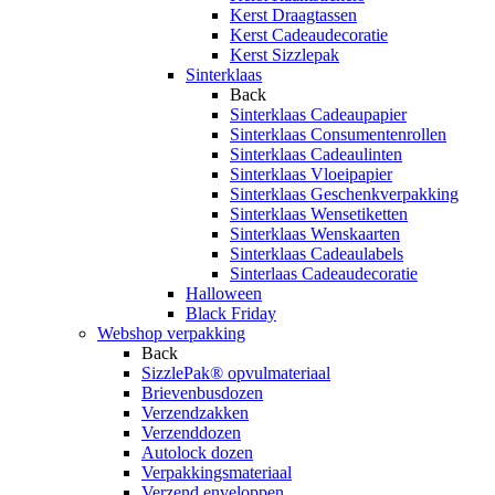
Kerst Draagtassen
Kerst Cadeaudecoratie
Kerst Sizzlepak
Sinterklaas
Back
Sinterklaas Cadeaupapier
Sinterklaas Consumentenrollen
Sinterklaas Cadeaulinten
Sinterklaas Vloeipapier
Sinterklaas Geschenkverpakking
Sinterklaas Wensetiketten
Sinterklaas Wenskaarten
Sinterklaas Cadeaulabels
Sinterlaas Cadeaudecoratie
Halloween
Black Friday
Webshop verpakking
Back
SizzlePak® opvulmateriaal
Brievenbusdozen
Verzendzakken
Verzenddozen
Autolock dozen
Verpakkingsmateriaal
Verzend enveloppen