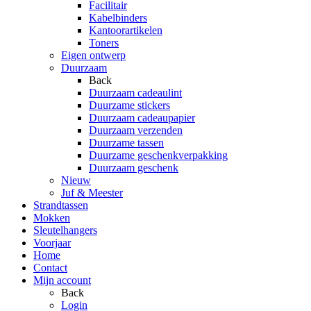
Facilitair
Kabelbinders
Kantoorartikelen
Toners
Eigen ontwerp
Duurzaam
Back
Duurzaam cadeaulint
Duurzame stickers
Duurzaam cadeaupapier
Duurzaam verzenden
Duurzame tassen
Duurzame geschenkverpakking
Duurzaam geschenk
Nieuw
Juf & Meester
Strandtassen
Mokken
Sleutelhangers
Voorjaar
Home
Contact
Mijn account
Back
Login