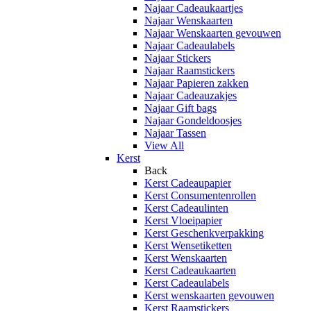
Najaar Cadeaukaartjes
Najaar Wenskaarten
Najaar Wenskaarten gevouwen
Najaar Cadeaulabels
Najaar Stickers
Najaar Raamstickers
Najaar Papieren zakken
Najaar Cadeauzakjes
Najaar Gift bags
Najaar Gondeldoosjes
Najaar Tassen
View All
Kerst
Back
Kerst Cadeaupapier
Kerst Consumentenrollen
Kerst Cadeaulinten
Kerst Vloeipapier
Kerst Geschenkverpakking
Kerst Wensetiketten
Kerst Wenskaarten
Kerst Cadeaukaarten
Kerst Cadeaulabels
Kerst wenskaarten gevouwen
Kerst Raamstickers