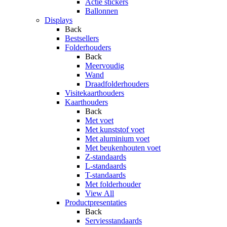
Actie stickers
Ballonnen
Displays
Back
Bestsellers
Folderhouders
Back
Meervoudig
Wand
Draadfolderhouders
Visitekaarthouders
Kaarthouders
Back
Met voet
Met kunststof voet
Met aluminium voet
Met beukenhouten voet
Z-standaards
L-standaards
T-standaards
Met folderhouder
View All
Productpresentaties
Back
Serviesstandaards