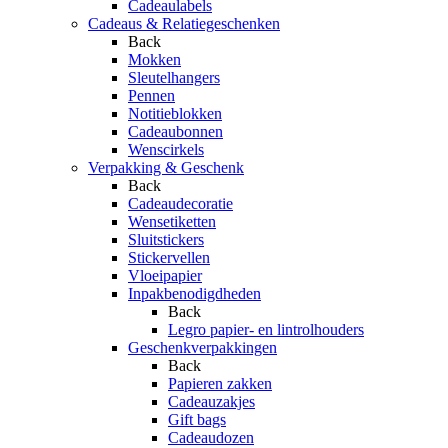
Cadeaulabels
Cadeaus & Relatiegeschenken
Back
Mokken
Sleutelhangers
Pennen
Notitieblokken
Cadeaubonnen
Wenscirkels
Verpakking & Geschenk
Back
Cadeaudecoratie
Wensetiketten
Sluitstickers
Stickervellen
Vloeipapier
Inpakbenodigdheden
Back
Legro papier- en lintrolhouders
Geschenkverpakkingen
Back
Papieren zakken
Cadeauzakjes
Gift bags
Cadeaudozen