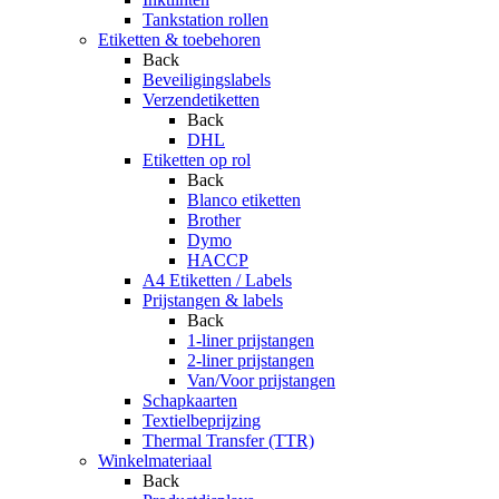
Tankstation rollen
Etiketten & toebehoren
Back
Beveiligingslabels
Verzendetiketten
Back
DHL
Etiketten op rol
Back
Blanco etiketten
Brother
Dymo
HACCP
A4 Etiketten / Labels
Prijstangen & labels
Back
1-liner prijstangen
2-liner prijstangen
Van/Voor prijstangen
Schapkaarten
Textielbeprijzing
Thermal Transfer (TTR)
Winkelmateriaal
Back