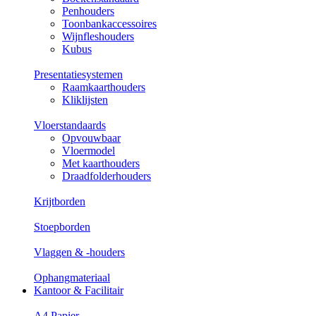
Penhouders
Toonbankaccessoires
Wijnfleshouders
Kubus
Presentatiesystemen
Raamkaarthouders
Kliklijsten
Vloerstandaards
Opvouwbaar
Vloermodel
Met kaarthouders
Draadfolderhouders
Krijtborden
Stoepborden
Vlaggen & -houders
Ophangmateriaal
Kantoor & Facilitair
A4 Papier