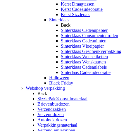
Kerst Draagtassen
Kerst Cadeaudecoratie
Kerst Sizzlepak
Sinterklaas
Back
Sinterklaas Cadeaupapier
Sinterklaas Consumentenrollen
Sinterklaas Cadeaulinten
Sinterklaas Vloeipapier
Sinterklaas Geschenkverpakking
Sinterklaas Wensetiketten
Sinterklaas Wenskaarten
Sinterklaas Cadeaulabels
Sinterlaas Cadeaudecoratie
Halloween
Black Friday
Webshop verpakking
Back
SizzlePak® opvulmateriaal
Brievenbusdozen
Verzendzakken
Verzenddozen
Autolock dozen
Verpakkingsmateriaal
Verzend enveloppen