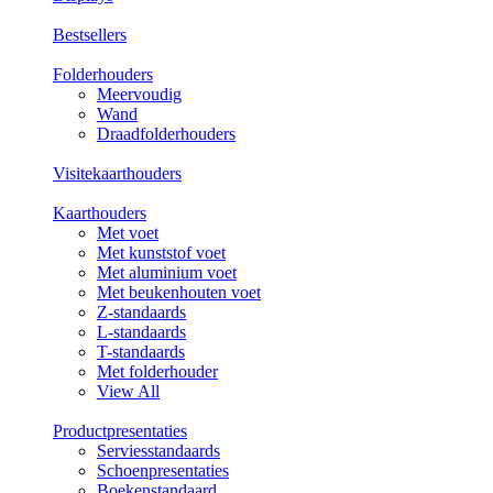
Bestsellers
Folderhouders
Meervoudig
Wand
Draadfolderhouders
Visitekaarthouders
Kaarthouders
Met voet
Met kunststof voet
Met aluminium voet
Met beukenhouten voet
Z-standaards
L-standaards
T-standaards
Met folderhouder
View All
Productpresentaties
Serviesstandaards
Schoenpresentaties
Boekenstandaard