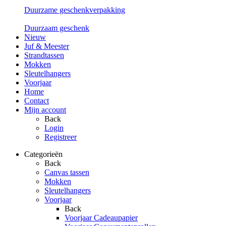
Duurzame geschenkverpakking
Duurzaam geschenk
Nieuw
Juf & Meester
Strandtassen
Mokken
Sleutelhangers
Voorjaar
Home
Contact
Mijn account
Back
Login
Registreer
Categorieën
Back
Canvas tassen
Mokken
Sleutelhangers
Voorjaar
Back
Voorjaar Cadeaupapier