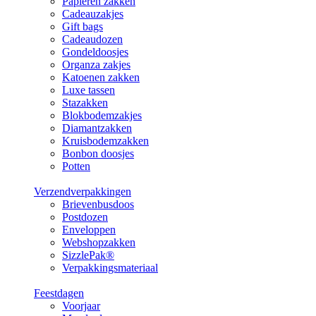
Papieren zakken
Cadeauzakjes
Gift bags
Cadeaudozen
Gondeldoosjes
Organza zakjes
Katoenen zakken
Luxe tassen
Stazakken
Blokbodemzakjes
Diamantzakken
Kruisbodemzakken
Bonbon doosjes
Potten
Verzendverpakkingen
Brievenbusdoos
Postdozen
Enveloppen
Webshopzakken
SizzlePak®
Verpakkingsmateriaal
Feestdagen
Voorjaar