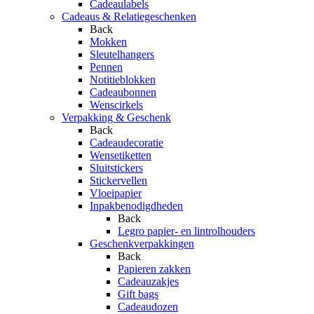
Cadeaulabels
Cadeaus & Relatiegeschenken
Back
Mokken
Sleutelhangers
Pennen
Notitieblokken
Cadeaubonnen
Wenscirkels
Verpakking & Geschenk
Back
Cadeaudecoratie
Wensetiketten
Sluitstickers
Stickervellen
Vloeipapier
Inpakbenodigdheden
Back
Legro papier- en lintrolhouders
Geschenkverpakkingen
Back
Papieren zakken
Cadeauzakjes
Gift bags
Cadeaudozen