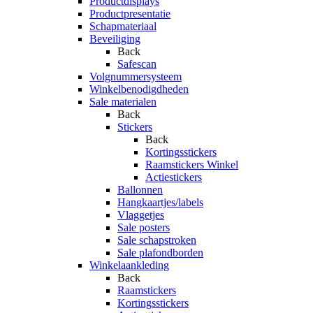
Productdisplays
Productpresentatie
Schapmateriaal
Beveiliging
Back
Safescan
Volgnummersysteem
Winkelbenodigdheden
Sale materialen
Back
Stickers
Back
Kortingsstickers
Raamstickers Winkel
Actiestickers
Ballonnen
Hangkaartjes/labels
Vlaggetjes
Sale posters
Sale schapstroken
Sale plafondborden
Winkelaankleding
Back
Raamstickers
Kortingsstickers