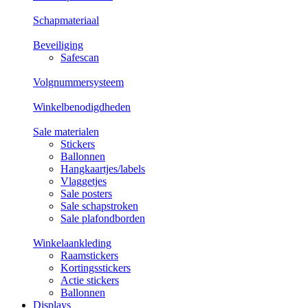
Schapmateriaal
Beveiliging
Safescan
Volgnummersysteem
Winkelbenodigdheden
Sale materialen
Stickers
Ballonnen
Hangkaartjes/labels
Vlaggetjes
Sale posters
Sale schapstroken
Sale plafondborden
Winkelaankleding
Raamstickers
Kortingsstickers
Actie stickers
Ballonnen
Displays