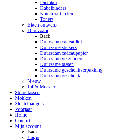
Facilitair
Kabelbinders
Kantoorartikelen
Toners
Eigen ontwerp
Duurzaam
Back
Duurzaam cadeaulint
Duurzame stickers
Duurzaam cadeaupapier
Duurzaam verzenden
Duurzame tassen
Duurzame geschenkverpakking
Duurzaam geschenk
Nieuw
Juf & Meester
Strandtassen
Mokken
Sleutelhangers
Voorjaar
Home
Contact
Mijn account
Back
Login