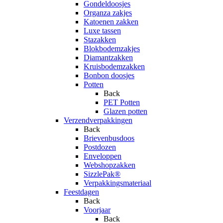
Gondeldoosjes
Organza zakjes
Katoenen zakken
Luxe tassen
Stazakken
Blokbodemzakjes
Diamantzakken
Kruisbodemzakken
Bonbon doosjes
Potten
Back
PET Potten
Glazen potten
Verzendverpakkingen
Back
Brievenbusdoos
Postdozen
Enveloppen
Webshopzakken
SizzlePak®
Verpakkingsmateriaal
Feestdagen
Back
Voorjaar
Back