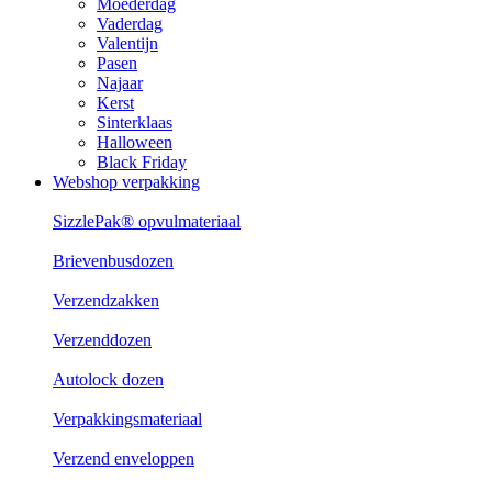
Moederdag
Vaderdag
Valentijn
Pasen
Najaar
Kerst
Sinterklaas
Halloween
Black Friday
Webshop verpakking
SizzlePak® opvulmateriaal
Brievenbusdozen
Verzendzakken
Verzenddozen
Autolock dozen
Verpakkingsmateriaal
Verzend enveloppen