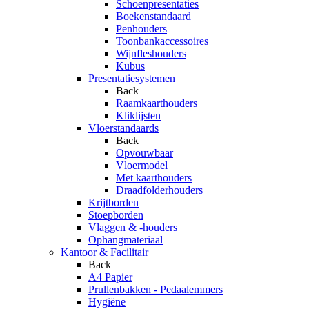
Schoenpresentaties
Boekenstandaard
Penhouders
Toonbankaccessoires
Wijnfleshouders
Kubus
Presentatiesystemen
Back
Raamkaarthouders
Kliklijsten
Vloerstandaards
Back
Opvouwbaar
Vloermodel
Met kaarthouders
Draadfolderhouders
Krijtborden
Stoepborden
Vlaggen & -houders
Ophangmateriaal
Kantoor & Facilitair
Back
A4 Papier
Prullenbakken - Pedaalemmers
Hygiëne