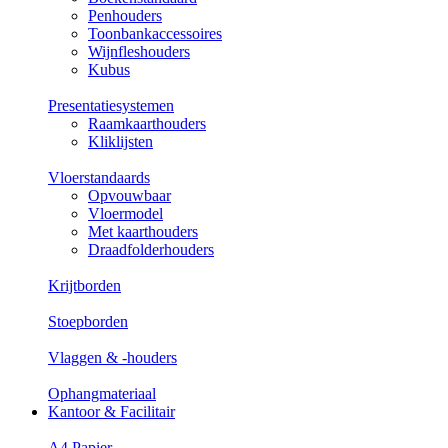
Penhouders
Toonbankaccessoires
Wijnfleshouders
Kubus
Presentatiesystemen
Raamkaarthouders
Kliklijsten
Vloerstandaards
Opvouwbaar
Vloermodel
Met kaarthouders
Draadfolderhouders
Krijtborden
Stoepborden
Vlaggen & -houders
Ophangmateriaal
Kantoor & Facilitair
A4 Papier