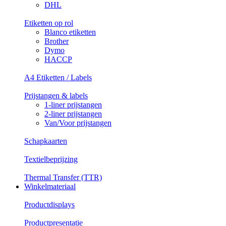
DHL
Etiketten op rol
Blanco etiketten
Brother
Dymo
HACCP
A4 Etiketten / Labels
Prijstangen & labels
1-liner prijstangen
2-liner prijstangen
Van/Voor prijstangen
Schapkaarten
Textielbeprijzing
Thermal Transfer (TTR)
Winkelmateriaal
Productdisplays
Productpresentatie