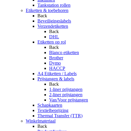
Tankstation rollen
Etiketten & toebehoren
Back
Beveiligingslabels
Verzendetiketten
Back
DHL
Etiketten op rol
Back
Blanco etiketten
Brother
Dymo
HACCP
A4 Etiketten / Labels
Prijstangen & labels
Back
1-liner prijstangen
2-liner prijstangen
Van/Voor prijstangen
Schapkaarten
Textielbeprijzing
Thermal Transfer (TTR)
Winkelmateriaal
Back