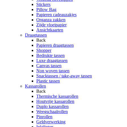
Stickers
Pillow Bag
Papieren cadeauzakjes
Organza zakken
Zijde vloeipapier
Ansichtkaarten
Draagtassen
Back
Papieren draagtassen
Shopper
Bedrukte tassen
Luxe draagtassen
Canvas tassen
Non woven tassen
Snacktassen / take-away tassen
Plastic tassen
Kassarollen
Back
Thermische kassarollen
Houtvrije kassarollen
Duplo kassarollen
Weegschaalrollen
Pinrollen
Geldverwerking
Inktlinten