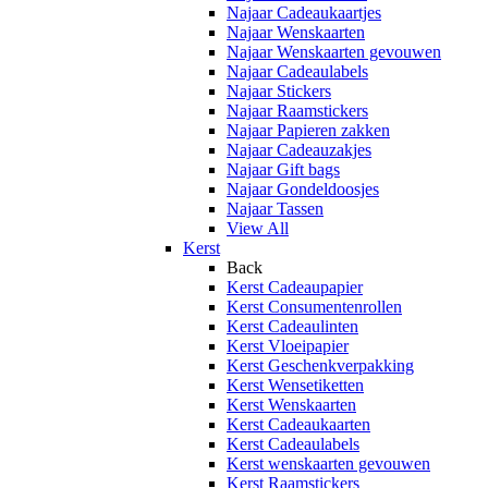
Najaar Cadeaukaartjes
Najaar Wenskaarten
Najaar Wenskaarten gevouwen
Najaar Cadeaulabels
Najaar Stickers
Najaar Raamstickers
Najaar Papieren zakken
Najaar Cadeauzakjes
Najaar Gift bags
Najaar Gondeldoosjes
Najaar Tassen
View All
Kerst
Back
Kerst Cadeaupapier
Kerst Consumentenrollen
Kerst Cadeaulinten
Kerst Vloeipapier
Kerst Geschenkverpakking
Kerst Wensetiketten
Kerst Wenskaarten
Kerst Cadeaukaarten
Kerst Cadeaulabels
Kerst wenskaarten gevouwen
Kerst Raamstickers