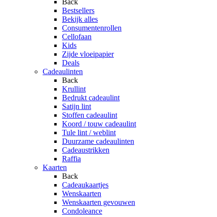
Back
Bestsellers
Bekijk alles
Consumentenrollen
Cellofaan
Kids
Zijde vloeipapier
Deals
Cadeaulinten
Back
Krullint
Bedrukt cadeaulint
Satijn lint
Stoffen cadeaulint
Koord / touw cadeaulint
Tule lint / weblint
Duurzame cadeaulinten
Cadeaustrikken
Raffia
Kaarten
Back
Cadeaukaartjes
Wenskaarten
Wenskaarten gevouwen
Condoleance