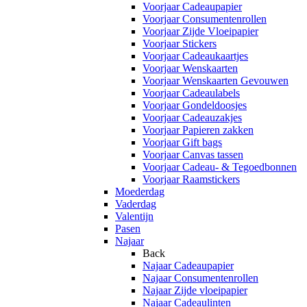
Voorjaar Cadeaupapier
Voorjaar Consumentenrollen
Voorjaar Zijde Vloeipapier
Voorjaar Stickers
Voorjaar Cadeaukaartjes
Voorjaar Wenskaarten
Voorjaar Wenskaarten Gevouwen
Voorjaar Cadeaulabels
Voorjaar Gondeldoosjes
Voorjaar Cadeauzakjes
Voorjaar Papieren zakken
Voorjaar Gift bags
Voorjaar Canvas tassen
Voorjaar Cadeau- & Tegoedbonnen
Voorjaar Raamstickers
Moederdag
Vaderdag
Valentijn
Pasen
Najaar
Back
Najaar Cadeaupapier
Najaar Consumentenrollen
Najaar Zijde vloeipapier
Najaar Cadeaulinten