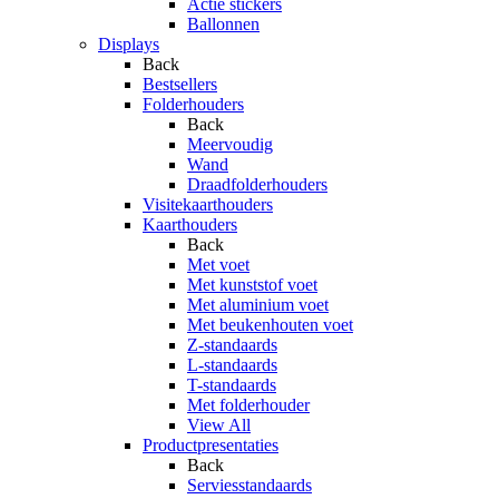
Actie stickers
Ballonnen
Displays
Back
Bestsellers
Folderhouders
Back
Meervoudig
Wand
Draadfolderhouders
Visitekaarthouders
Kaarthouders
Back
Met voet
Met kunststof voet
Met aluminium voet
Met beukenhouten voet
Z-standaards
L-standaards
T-standaards
Met folderhouder
View All
Productpresentaties
Back
Serviesstandaards