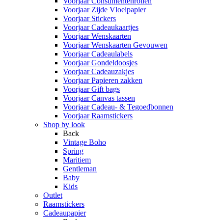
Voorjaar Consumentenrollen
Voorjaar Zijde Vloeipapier
Voorjaar Stickers
Voorjaar Cadeaukaartjes
Voorjaar Wenskaarten
Voorjaar Wenskaarten Gevouwen
Voorjaar Cadeaulabels
Voorjaar Gondeldoosjes
Voorjaar Cadeauzakjes
Voorjaar Papieren zakken
Voorjaar Gift bags
Voorjaar Canvas tassen
Voorjaar Cadeau- & Tegoedbonnen
Voorjaar Raamstickers
Shop by look
Back
Vintage Boho
Spring
Maritiem
Gentleman
Baby
Kids
Outlet
Raamstickers
Cadeaupapier