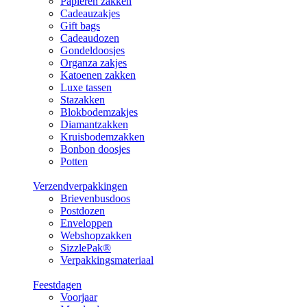
Papieren zakken
Cadeauzakjes
Gift bags
Cadeaudozen
Gondeldoosjes
Organza zakjes
Katoenen zakken
Luxe tassen
Stazakken
Blokbodemzakjes
Diamantzakken
Kruisbodemzakken
Bonbon doosjes
Potten
Verzendverpakkingen
Brievenbusdoos
Postdozen
Enveloppen
Webshopzakken
SizzlePak®
Verpakkingsmateriaal
Feestdagen
Voorjaar