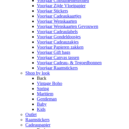
Voorjaar Consumentenrollen
Voorjaar Zijde Vloeipapier
Voorjaar Stickers
Voorjaar Cadeaukaartjes
Voorjaar Wenskaarten
Voorjaar Wenskaarten Gevouwen
Voorjaar Cadeaulabels
Voorjaar Gondeldoosjes
Voorjaar Cadeauzakjes
Voorjaar Papieren zakken
Voorjaar Gift bags
Voorjaar Canvas tassen
Voorjaar Cadeau- & Tegoedbonnen
Voorjaar Raamstickers
Shop by look
Back
Vintage Boho
Spring
Maritiem
Gentleman
Baby
Kids
Outlet
Raamstickers
Cadeaupapier