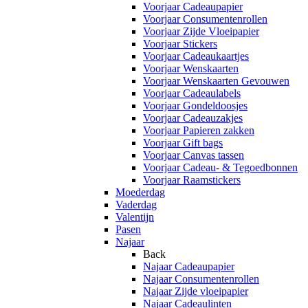
Voorjaar Cadeaupapier
Voorjaar Consumentenrollen
Voorjaar Zijde Vloeipapier
Voorjaar Stickers
Voorjaar Cadeaukaartjes
Voorjaar Wenskaarten
Voorjaar Wenskaarten Gevouwen
Voorjaar Cadeaulabels
Voorjaar Gondeldoosjes
Voorjaar Cadeauzakjes
Voorjaar Papieren zakken
Voorjaar Gift bags
Voorjaar Canvas tassen
Voorjaar Cadeau- & Tegoedbonnen
Voorjaar Raamstickers
Moederdag
Vaderdag
Valentijn
Pasen
Najaar
Back
Najaar Cadeaupapier
Najaar Consumentenrollen
Najaar Zijde vloeipapier
Najaar Cadeaulinten