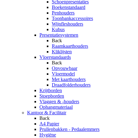
Schoenpresentaties
Boekenstandaard
Penhouders
Toonbankaccessoires
Wijnfleshouders
Kubus
Presentatiesystemen
Back
Raamkaarthouders
Kliklijsten
Vloerstandaards
Back
Opvouwbaar
Vloermodel
Met kaarthouders
Draadfolderhouders
Krijtborden
Stoepborden
Vlaggen & -houders
Ophangmateriaal
Kantoor & Facilitair
Back
A4 Papier
Prullenbakken - Pedaalemmers
Hygiëne