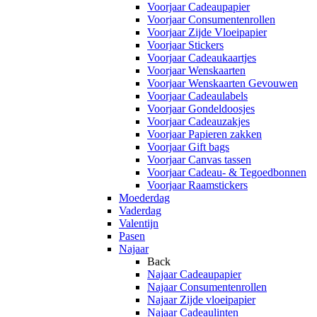
Voorjaar Cadeaupapier
Voorjaar Consumentenrollen
Voorjaar Zijde Vloeipapier
Voorjaar Stickers
Voorjaar Cadeaukaartjes
Voorjaar Wenskaarten
Voorjaar Wenskaarten Gevouwen
Voorjaar Cadeaulabels
Voorjaar Gondeldoosjes
Voorjaar Cadeauzakjes
Voorjaar Papieren zakken
Voorjaar Gift bags
Voorjaar Canvas tassen
Voorjaar Cadeau- & Tegoedbonnen
Voorjaar Raamstickers
Moederdag
Vaderdag
Valentijn
Pasen
Najaar
Back
Najaar Cadeaupapier
Najaar Consumentenrollen
Najaar Zijde vloeipapier
Najaar Cadeaulinten