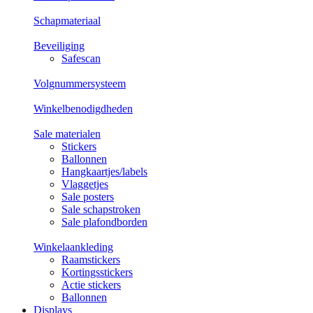
Schapmateriaal
Beveiliging
Safescan
Volgnummersysteem
Winkelbenodigdheden
Sale materialen
Stickers
Ballonnen
Hangkaartjes/labels
Vlaggetjes
Sale posters
Sale schapstroken
Sale plafondborden
Winkelaankleding
Raamstickers
Kortingsstickers
Actie stickers
Ballonnen
Displays