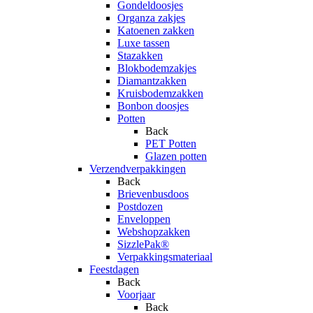
Gondeldoosjes
Organza zakjes
Katoenen zakken
Luxe tassen
Stazakken
Blokbodemzakjes
Diamantzakken
Kruisbodemzakken
Bonbon doosjes
Potten
Back
PET Potten
Glazen potten
Verzendverpakkingen
Back
Brievenbusdoos
Postdozen
Enveloppen
Webshopzakken
SizzlePak®
Verpakkingsmateriaal
Feestdagen
Back
Voorjaar
Back