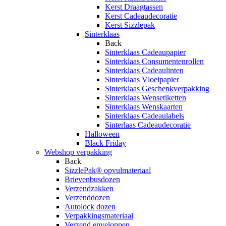
Kerst Draagtassen
Kerst Cadeaudecoratie
Kerst Sizzlepak
Sinterklaas
Back
Sinterklaas Cadeaupapier
Sinterklaas Consumentenrollen
Sinterklaas Cadeaulinten
Sinterklaas Vloeipapier
Sinterklaas Geschenkverpakking
Sinterklaas Wensetiketten
Sinterklaas Wenskaarten
Sinterklaas Cadeaulabels
Sinterlaas Cadeaudecoratie
Halloween
Black Friday
Webshop verpakking
Back
SizzlePak® opvulmateriaal
Brievenbusdozen
Verzendzakken
Verzenddozen
Autolock dozen
Verpakkingsmateriaal
Verzend enveloppen