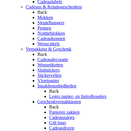
Cadeaulabels
Cadeaus & Relatiegeschenken
Back
Mokken
Sleutelhangers
Pennen
Notitieblokken
Cadeaubonnen
Wenscirkels
Verpakking & Geschenk
Back
Cadeaudecoratie
Wensetiketten
Sluitstickers
Stickervellen
Vloeipapier
Inpakbenodigdheden
Back
Legro papier- en lintrolhouders
Geschenkverpakkingen
Back
Papieren zakken
Cadeauzakjes
Gift bags
Cadeaudozen