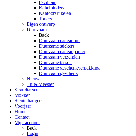
Facilitair
Kabelbinders
Kantoorartikelen
Toners
Eigen ontwerp
Duurzaam
Back
Duurzaam cadeaulint
Duurzame stickers
Duurzaam cadeaupapier
Duurzaam verzenden
Duurzame tassen
Duurzame geschenkverpakking
Duurzaam geschenk
Nieuw
Juf & Meester
Strandtassen
Mokken
Sleutelhangers
Voorjaar
Home
Contact
Mijn account
Back
Login