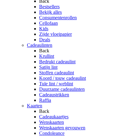
Back
Bestsellers
Bekijk alles
Consumentenrollen
Cellofaan
Kids
Zijde vloeipapier
Deals
Cadeaulinten
Back
Krullint
Bedrukt cadeaulint
Satijn lint
Stoffen cadeaulint
Koord / touw cadeaulint
Tule lint / weblint
Duurzame cadeaulinten
Cadeaustrikken
Raffia
Kaarten
Back
Cadeaukaartjes
Wenskaarten
Wenskaarten gevouwen
Condoleance