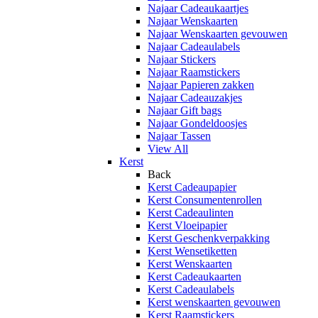
Najaar Cadeaukaartjes
Najaar Wenskaarten
Najaar Wenskaarten gevouwen
Najaar Cadeaulabels
Najaar Stickers
Najaar Raamstickers
Najaar Papieren zakken
Najaar Cadeauzakjes
Najaar Gift bags
Najaar Gondeldoosjes
Najaar Tassen
View All
Kerst
Back
Kerst Cadeaupapier
Kerst Consumentenrollen
Kerst Cadeaulinten
Kerst Vloeipapier
Kerst Geschenkverpakking
Kerst Wensetiketten
Kerst Wenskaarten
Kerst Cadeaukaarten
Kerst Cadeaulabels
Kerst wenskaarten gevouwen
Kerst Raamstickers