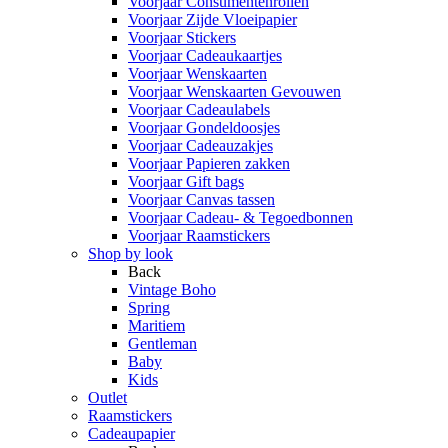
Voorjaar Consumentenrollen
Voorjaar Zijde Vloeipapier
Voorjaar Stickers
Voorjaar Cadeaukaartjes
Voorjaar Wenskaarten
Voorjaar Wenskaarten Gevouwen
Voorjaar Cadeaulabels
Voorjaar Gondeldoosjes
Voorjaar Cadeauzakjes
Voorjaar Papieren zakken
Voorjaar Gift bags
Voorjaar Canvas tassen
Voorjaar Cadeau- & Tegoedbonnen
Voorjaar Raamstickers
Shop by look
Back
Vintage Boho
Spring
Maritiem
Gentleman
Baby
Kids
Outlet
Raamstickers
Cadeaupapier