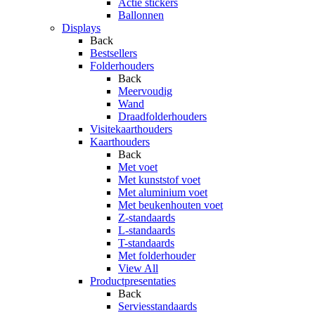
Actie stickers
Ballonnen
Displays
Back
Bestsellers
Folderhouders
Back
Meervoudig
Wand
Draadfolderhouders
Visitekaarthouders
Kaarthouders
Back
Met voet
Met kunststof voet
Met aluminium voet
Met beukenhouten voet
Z-standaards
L-standaards
T-standaards
Met folderhouder
View All
Productpresentaties
Back
Serviesstandaards