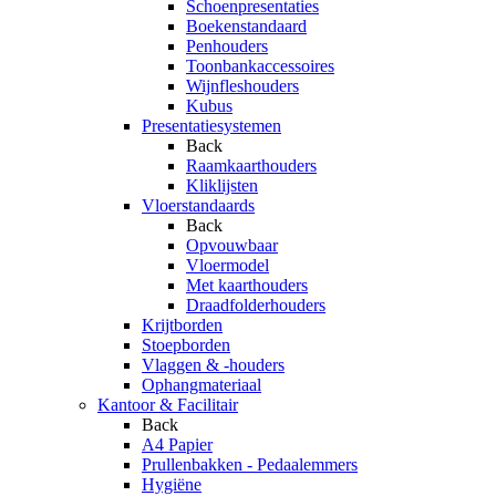
Schoenpresentaties
Boekenstandaard
Penhouders
Toonbankaccessoires
Wijnfleshouders
Kubus
Presentatiesystemen
Back
Raamkaarthouders
Kliklijsten
Vloerstandaards
Back
Opvouwbaar
Vloermodel
Met kaarthouders
Draadfolderhouders
Krijtborden
Stoepborden
Vlaggen & -houders
Ophangmateriaal
Kantoor & Facilitair
Back
A4 Papier
Prullenbakken - Pedaalemmers
Hygiëne