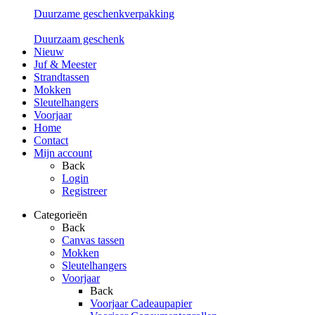
Duurzame geschenkverpakking
Duurzaam geschenk
Nieuw
Juf & Meester
Strandtassen
Mokken
Sleutelhangers
Voorjaar
Home
Contact
Mijn account
Back
Login
Registreer
Categorieën
Back
Canvas tassen
Mokken
Sleutelhangers
Voorjaar
Back
Voorjaar Cadeaupapier