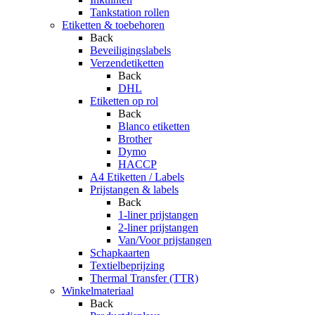
Tankstation rollen
Etiketten & toebehoren
Back
Beveiligingslabels
Verzendetiketten
Back
DHL
Etiketten op rol
Back
Blanco etiketten
Brother
Dymo
HACCP
A4 Etiketten / Labels
Prijstangen & labels
Back
1-liner prijstangen
2-liner prijstangen
Van/Voor prijstangen
Schapkaarten
Textielbeprijzing
Thermal Transfer (TTR)
Winkelmateriaal
Back