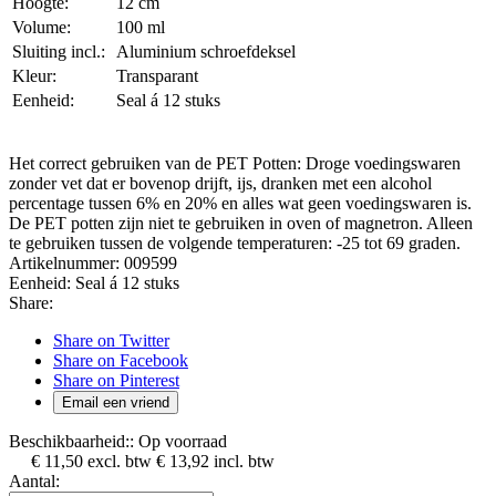
Hoogte:
12 cm
Volume:
100 ml
Sluiting incl.:
Aluminium schroefdeksel
Kleur:
Transparant
Eenheid:
Seal á 12 stuks
Het correct gebruiken van de PET Potten: Droge voedingswaren
zonder vet dat er bovenop drijft, ijs, dranken met een alcohol
percentage tussen 6% en 20% en alles wat geen voedingswaren is.
De PET potten zijn niet te gebruiken in oven of magnetron. Alleen
te gebruiken tussen de volgende temperaturen: -25 tot 69 graden.
Artikelnummer:
009599
Eenheid:
Seal á 12 stuks
Share:
Share on Twitter
Share on Facebook
Share on Pinterest
Email een vriend
Beschikbaarheid::
Op voorraad
€ 11,50
excl. btw
€ 13,92
incl. btw
Aantal: