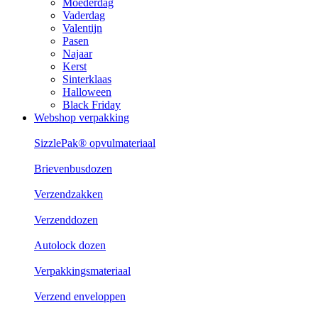
Moederdag
Vaderdag
Valentijn
Pasen
Najaar
Kerst
Sinterklaas
Halloween
Black Friday
Webshop verpakking
SizzlePak® opvulmateriaal
Brievenbusdozen
Verzendzakken
Verzenddozen
Autolock dozen
Verpakkingsmateriaal
Verzend enveloppen