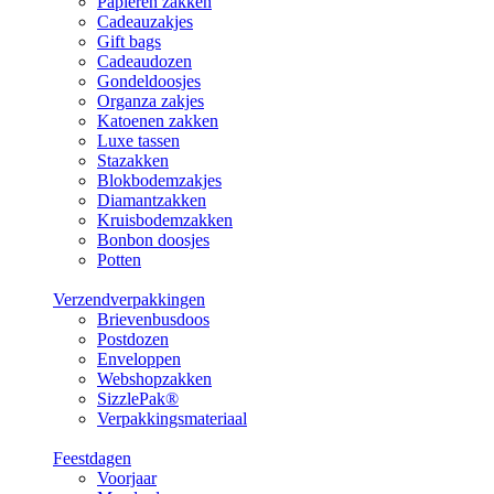
Papieren zakken
Cadeauzakjes
Gift bags
Cadeaudozen
Gondeldoosjes
Organza zakjes
Katoenen zakken
Luxe tassen
Stazakken
Blokbodemzakjes
Diamantzakken
Kruisbodemzakken
Bonbon doosjes
Potten
Verzendverpakkingen
Brievenbusdoos
Postdozen
Enveloppen
Webshopzakken
SizzlePak®
Verpakkingsmateriaal
Feestdagen
Voorjaar