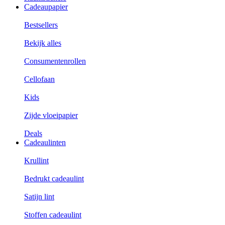
Cadeaupapier
Bestsellers
Bekijk alles
Consumentenrollen
Cellofaan
Kids
Zijde vloeipapier
Deals
Cadeaulinten
Krullint
Bedrukt cadeaulint
Satijn lint
Stoffen cadeaulint