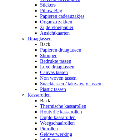
Stickers
Pillow Bag
Papieren cadeauzakjes
Organza zakken
Zijde vloeipapier
Ansichtkaarten
Draagtassen
Back
Papieren draagtassen
Shopper
Bedrukte tassen
Luxe draagtassen
Canvas tassen
Non woven tassen
Snacktassen / take-away tassen
Plastic tassen
Kassarollen
Back
Thermische kassarollen
Houtvrije kassarollen
Duplo kassarollen
Weegschaalrollen
Pinrollen
Geldverwerking
Inktlinten