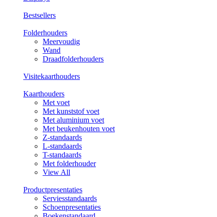
Bestsellers
Folderhouders
Meervoudig
Wand
Draadfolderhouders
Visitekaarthouders
Kaarthouders
Met voet
Met kunststof voet
Met aluminium voet
Met beukenhouten voet
Z-standaards
L-standaards
T-standaards
Met folderhouder
View All
Productpresentaties
Serviesstandaards
Schoenpresentaties
Boekenstandaard