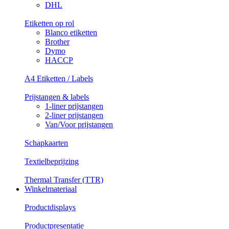
DHL
Etiketten op rol
Blanco etiketten
Brother
Dymo
HACCP
A4 Etiketten / Labels
Prijstangen & labels
1-liner prijstangen
2-liner prijstangen
Van/Voor prijstangen
Schapkaarten
Textielbeprijzing
Thermal Transfer (TTR)
Winkelmateriaal
Productdisplays
Productpresentatie