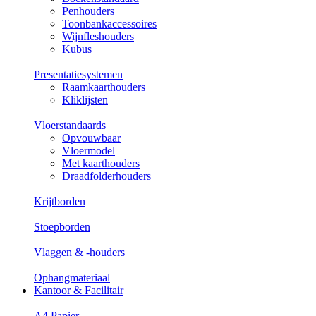
Penhouders
Toonbankaccessoires
Wijnfleshouders
Kubus
Presentatiesystemen
Raamkaarthouders
Kliklijsten
Vloerstandaards
Opvouwbaar
Vloermodel
Met kaarthouders
Draadfolderhouders
Krijtborden
Stoepborden
Vlaggen & -houders
Ophangmateriaal
Kantoor & Facilitair
A4 Papier