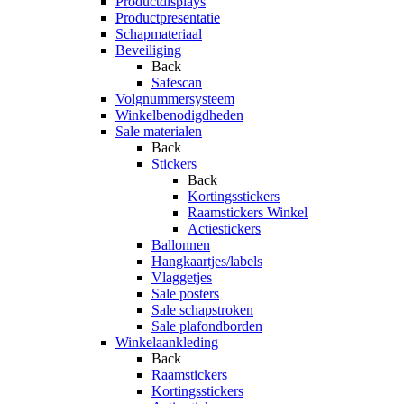
Productdisplays
Productpresentatie
Schapmateriaal
Beveiliging
Back
Safescan
Volgnummersysteem
Winkelbenodigdheden
Sale materialen
Back
Stickers
Back
Kortingsstickers
Raamstickers Winkel
Actiestickers
Ballonnen
Hangkaartjes/labels
Vlaggetjes
Sale posters
Sale schapstroken
Sale plafondborden
Winkelaankleding
Back
Raamstickers
Kortingsstickers