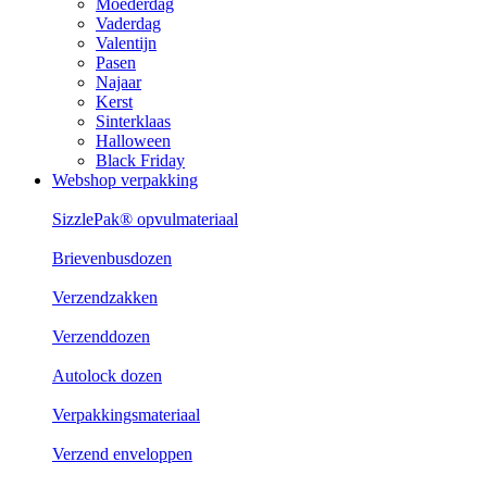
Moederdag
Vaderdag
Valentijn
Pasen
Najaar
Kerst
Sinterklaas
Halloween
Black Friday
Webshop verpakking
SizzlePak® opvulmateriaal
Brievenbusdozen
Verzendzakken
Verzenddozen
Autolock dozen
Verpakkingsmateriaal
Verzend enveloppen