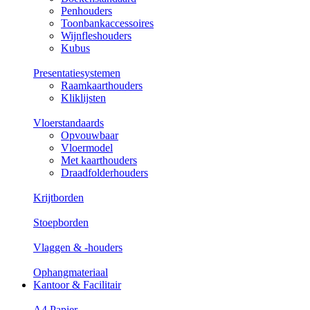
Penhouders
Toonbankaccessoires
Wijnfleshouders
Kubus
Presentatiesystemen
Raamkaarthouders
Kliklijsten
Vloerstandaards
Opvouwbaar
Vloermodel
Met kaarthouders
Draadfolderhouders
Krijtborden
Stoepborden
Vlaggen & -houders
Ophangmateriaal
Kantoor & Facilitair
A4 Papier