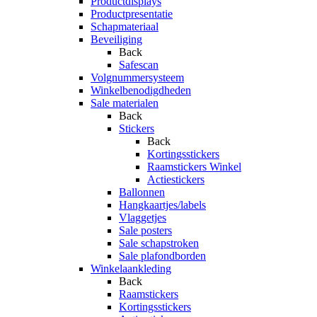
Productdisplays
Productpresentatie
Schapmateriaal
Beveiliging
Back
Safescan
Volgnummersysteem
Winkelbenodigdheden
Sale materialen
Back
Stickers
Back
Kortingsstickers
Raamstickers Winkel
Actiestickers
Ballonnen
Hangkaartjes/labels
Vlaggetjes
Sale posters
Sale schapstroken
Sale plafondborden
Winkelaankleding
Back
Raamstickers
Kortingsstickers