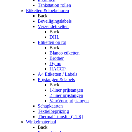
Tankstation rollen
Etiketten & toebehoren
Back
Beveiligingslabels
Verzendetiketten
Back
DHL
Etiketten op rol
Back
Blanco etiketten
Brother
Dymo
HACCP
A4 Etiketten / Labels
Prijstangen & labels
Back
1-liner prijstangen
2-liner prijstangen
Van/Voor prijstangen
Schapkaarten
Textielbeprijzing
Thermal Transfer (TTR)
Winkelmateriaal
Back