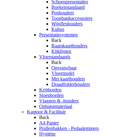
Schoenpresentaties
Boekenstandaard
Penhouders
Toonbankaccessoires
Wijnfleshouders
Kubus
Presentatiesystemen
Back
Raamkaarthouders
Kliklijsten
Vloerstandaards
Back
Opvouwbaar
Vloermodel
Met kaarthouders
Draadfolderhouders
Krijtborden
Stoepborden
Vlaggen & -houders
Ophangmateriaal
Kantoor & Facilitair
Back
A4 Papier
Prullenbakken - Pedaalemmers
Hygiëne