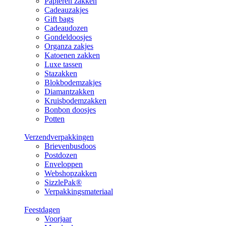
Papieren zakken
Cadeauzakjes
Gift bags
Cadeaudozen
Gondeldoosjes
Organza zakjes
Katoenen zakken
Luxe tassen
Stazakken
Blokbodemzakjes
Diamantzakken
Kruisbodemzakken
Bonbon doosjes
Potten
Verzendverpakkingen
Brievenbusdoos
Postdozen
Enveloppen
Webshopzakken
SizzlePak®
Verpakkingsmateriaal
Feestdagen
Voorjaar