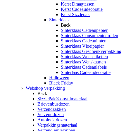
Kerst Draagtassen
Kerst Cadeaudecoratie
Kerst Sizzlepak
Sinterklaas
Back
Sinterklaas Cadeaupapier
Sinterklaas Consumentenrollen
Sinterklaas Cadeaulinten
Sinterklaas Vloeipapier
Sinterklaas Geschenkverpakking
Sinterklaas Wensetiketten
Sinterklaas Wenskaarten
Sinterklaas Cadeaulabels
Sinterlaas Cadeaudecoratie
Halloween
Black Friday
Webshop verpakking
Back
SizzlePak® opvulmateriaal
Brievenbusdozen
Verzendzakken
Verzenddozen
Autolock dozen
Verpakkingsmateriaal
Verzend enveloppen