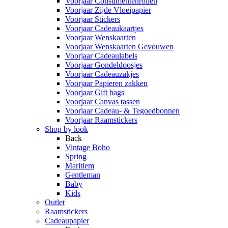
Voorjaar Consumentenrollen
Voorjaar Zijde Vloeipapier
Voorjaar Stickers
Voorjaar Cadeaukaartjes
Voorjaar Wenskaarten
Voorjaar Wenskaarten Gevouwen
Voorjaar Cadeaulabels
Voorjaar Gondeldoosjes
Voorjaar Cadeauzakjes
Voorjaar Papieren zakken
Voorjaar Gift bags
Voorjaar Canvas tassen
Voorjaar Cadeau- & Tegoedbonnen
Voorjaar Raamstickers
Shop by look
Back
Vintage Boho
Spring
Maritiem
Gentleman
Baby
Kids
Outlet
Raamstickers
Cadeaupapier