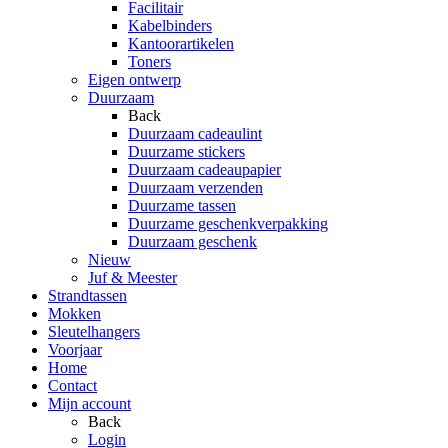
Facilitair
Kabelbinders
Kantoorartikelen
Toners
Eigen ontwerp
Duurzaam
Back
Duurzaam cadeaulint
Duurzame stickers
Duurzaam cadeaupapier
Duurzaam verzenden
Duurzame tassen
Duurzame geschenkverpakking
Duurzaam geschenk
Nieuw
Juf & Meester
Strandtassen
Mokken
Sleutelhangers
Voorjaar
Home
Contact
Mijn account
Back
Login