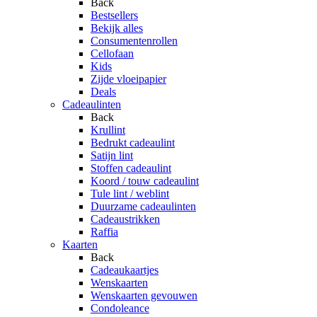
Back
Bestsellers
Bekijk alles
Consumentenrollen
Cellofaan
Kids
Zijde vloeipapier
Deals
Cadeaulinten
Back
Krullint
Bedrukt cadeaulint
Satijn lint
Stoffen cadeaulint
Koord / touw cadeaulint
Tule lint / weblint
Duurzame cadeaulinten
Cadeaustrikken
Raffia
Kaarten
Back
Cadeaukaartjes
Wenskaarten
Wenskaarten gevouwen
Condoleance