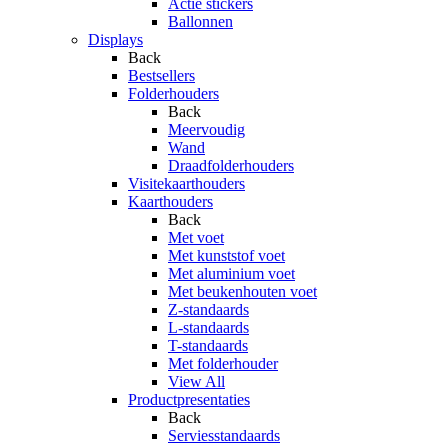
Actie stickers
Ballonnen
Displays
Back
Bestsellers
Folderhouders
Back
Meervoudig
Wand
Draadfolderhouders
Visitekaarthouders
Kaarthouders
Back
Met voet
Met kunststof voet
Met aluminium voet
Met beukenhouten voet
Z-standaards
L-standaards
T-standaards
Met folderhouder
View All
Productpresentaties
Back
Serviesstandaards