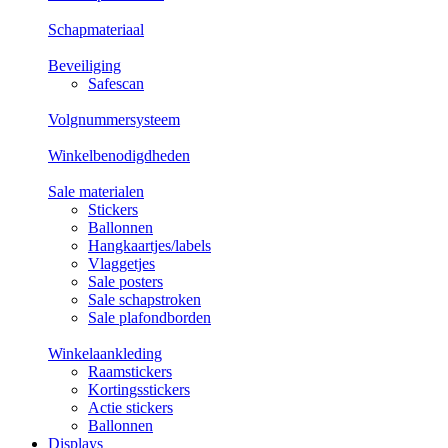
Schapmateriaal
Beveiliging
Safescan
Volgnummersysteem
Winkelbenodigdheden
Sale materialen
Stickers
Ballonnen
Hangkaartjes/labels
Vlaggetjes
Sale posters
Sale schapstroken
Sale plafondborden
Winkelaankleding
Raamstickers
Kortingsstickers
Actie stickers
Ballonnen
Displays