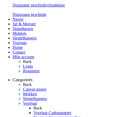
Duurzame geschenkverpakking
Duurzaam geschenk
Nieuw
Juf & Meester
Strandtassen
Mokken
Sleutelhangers
Voorjaar
Home
Contact
Mijn account
Back
Login
Registreer
Categorieën
Back
Canvas tassen
Mokken
Sleutelhangers
Voorjaar
Back
Voorjaar Cadeaupapier