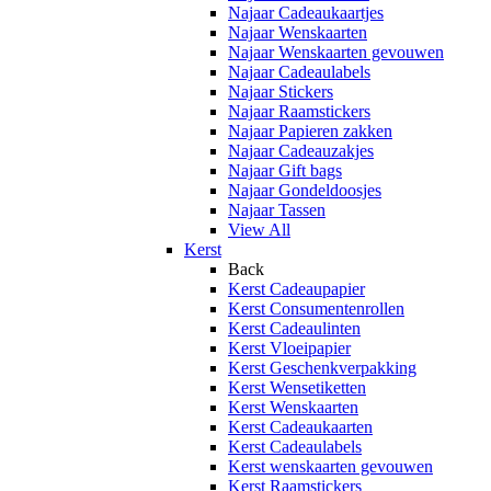
Najaar Cadeaukaartjes
Najaar Wenskaarten
Najaar Wenskaarten gevouwen
Najaar Cadeaulabels
Najaar Stickers
Najaar Raamstickers
Najaar Papieren zakken
Najaar Cadeauzakjes
Najaar Gift bags
Najaar Gondeldoosjes
Najaar Tassen
View All
Kerst
Back
Kerst Cadeaupapier
Kerst Consumentenrollen
Kerst Cadeaulinten
Kerst Vloeipapier
Kerst Geschenkverpakking
Kerst Wensetiketten
Kerst Wenskaarten
Kerst Cadeaukaarten
Kerst Cadeaulabels
Kerst wenskaarten gevouwen
Kerst Raamstickers