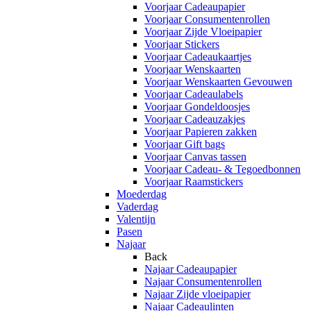
Voorjaar Cadeaupapier
Voorjaar Consumentenrollen
Voorjaar Zijde Vloeipapier
Voorjaar Stickers
Voorjaar Cadeaukaartjes
Voorjaar Wenskaarten
Voorjaar Wenskaarten Gevouwen
Voorjaar Cadeaulabels
Voorjaar Gondeldoosjes
Voorjaar Cadeauzakjes
Voorjaar Papieren zakken
Voorjaar Gift bags
Voorjaar Canvas tassen
Voorjaar Cadeau- & Tegoedbonnen
Voorjaar Raamstickers
Moederdag
Vaderdag
Valentijn
Pasen
Najaar
Back
Najaar Cadeaupapier
Najaar Consumentenrollen
Najaar Zijde vloeipapier
Najaar Cadeaulinten