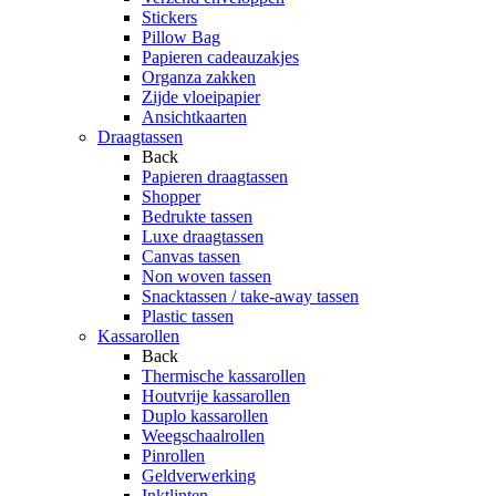
Stickers
Pillow Bag
Papieren cadeauzakjes
Organza zakken
Zijde vloeipapier
Ansichtkaarten
Draagtassen
Back
Papieren draagtassen
Shopper
Bedrukte tassen
Luxe draagtassen
Canvas tassen
Non woven tassen
Snacktassen / take-away tassen
Plastic tassen
Kassarollen
Back
Thermische kassarollen
Houtvrije kassarollen
Duplo kassarollen
Weegschaalrollen
Pinrollen
Geldverwerking
Inktlinten