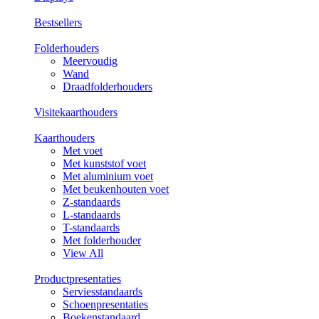
Bestsellers
Folderhouders
Meervoudig
Wand
Draadfolderhouders
Visitekaarthouders
Kaarthouders
Met voet
Met kunststof voet
Met aluminium voet
Met beukenhouten voet
Z-standaards
L-standaards
T-standaards
Met folderhouder
View All
Productpresentaties
Serviesstandaards
Schoenpresentaties
Boekenstandaard