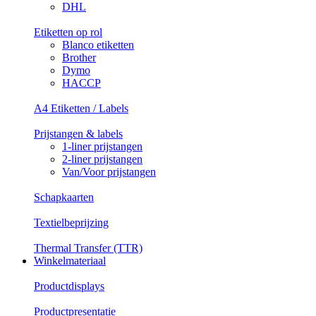
DHL
Etiketten op rol
Blanco etiketten
Brother
Dymo
HACCP
A4 Etiketten / Labels
Prijstangen & labels
1-liner prijstangen
2-liner prijstangen
Van/Voor prijstangen
Schapkaarten
Textielbeprijzing
Thermal Transfer (TTR)
Winkelmateriaal
Productdisplays
Productpresentatie