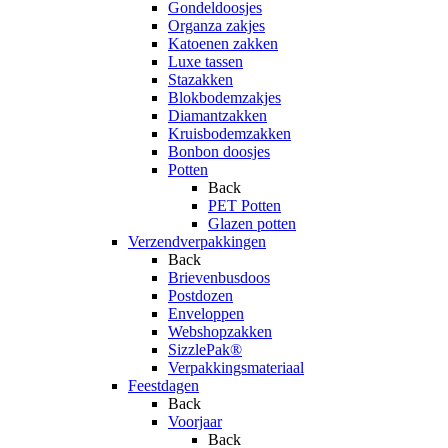
Gondeldoosjes
Organza zakjes
Katoenen zakken
Luxe tassen
Stazakken
Blokbodemzakjes
Diamantzakken
Kruisbodemzakken
Bonbon doosjes
Potten
Back
PET Potten
Glazen potten
Verzendverpakkingen
Back
Brievenbusdoos
Postdozen
Enveloppen
Webshopzakken
SizzlePak®
Verpakkingsmateriaal
Feestdagen
Back
Voorjaar
Back