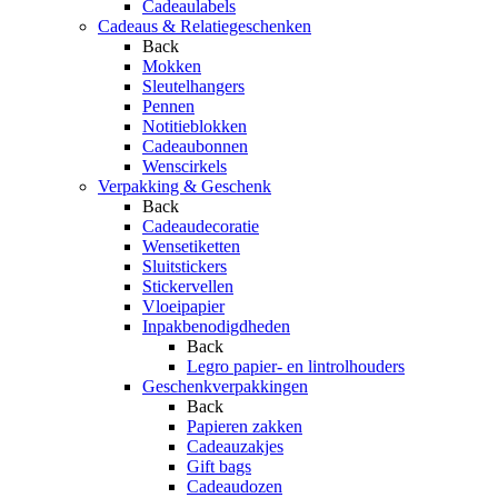
Cadeaulabels
Cadeaus & Relatiegeschenken
Back
Mokken
Sleutelhangers
Pennen
Notitieblokken
Cadeaubonnen
Wenscirkels
Verpakking & Geschenk
Back
Cadeaudecoratie
Wensetiketten
Sluitstickers
Stickervellen
Vloeipapier
Inpakbenodigdheden
Back
Legro papier- en lintrolhouders
Geschenkverpakkingen
Back
Papieren zakken
Cadeauzakjes
Gift bags
Cadeaudozen