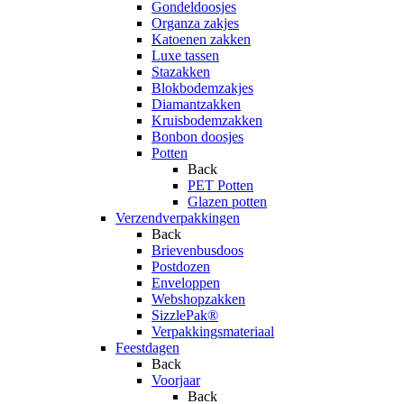
Gondeldoosjes
Organza zakjes
Katoenen zakken
Luxe tassen
Stazakken
Blokbodemzakjes
Diamantzakken
Kruisbodemzakken
Bonbon doosjes
Potten
Back
PET Potten
Glazen potten
Verzendverpakkingen
Back
Brievenbusdoos
Postdozen
Enveloppen
Webshopzakken
SizzlePak®
Verpakkingsmateriaal
Feestdagen
Back
Voorjaar
Back