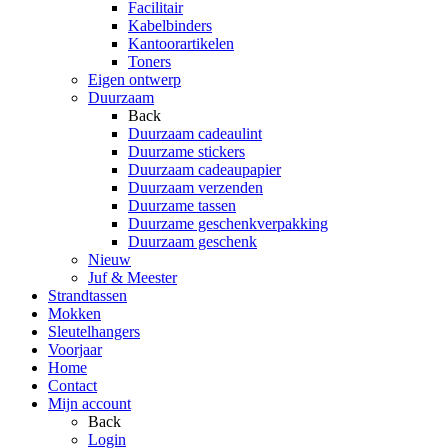
Facilitair
Kabelbinders
Kantoorartikelen
Toners
Eigen ontwerp
Duurzaam
Back
Duurzaam cadeaulint
Duurzame stickers
Duurzaam cadeaupapier
Duurzaam verzenden
Duurzame tassen
Duurzame geschenkverpakking
Duurzaam geschenk
Nieuw
Juf & Meester
Strandtassen
Mokken
Sleutelhangers
Voorjaar
Home
Contact
Mijn account
Back
Login