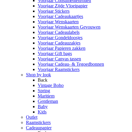
Voorjaar Consumentenrollen
Voorjaar Zijde Vloeipapier
Voorjaar Stickers
Voorjaar Cadeaukaartjes
Voorjaar Wenskaarten
Voorjaar Wenskaarten Gevouwen
Voorjaar Cadeaulabels
Voorjaar Gondeldoosjes
Voorjaar Cadeauzakjes
Voorjaar Papieren zakken
Voorjaar Gift bags
Voorjaar Canvas tassen
Voorjaar Cadeau- & Tegoedbonnen
Voorjaar Raamstickers
Shop by look
Back
Vintage Boho
Spring
Maritiem
Gentleman
Baby
Kids
Outlet
Raamstickers
Cadeaupapier