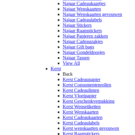
Najaar Cadeaukaartjes
Najaar Wenskaarten
Najaar Wenskaarten gevouwen
Najaar Cadeaulabels
Najaar Stickers
Najaar Raamstickers
Najaar Papieren zakken
Najaar Cadeauzakjes
Najaar Gift bags
Najaar Gondeldoosjes
Najaar Tassen
View All
Kerst
Back
Kerst Cadeaupapier
Kerst Consumentenrollen
Kerst Cadeaulinten
Kerst Vloeipapier
Kerst Geschenkverpakking
Kerst Wensetiketten
Kerst Wenskaarten
Kerst Cadeaukaarten
Kerst Cadeaulabels
Kerst wenskaarten gevouwen
Kerst Raamstickers