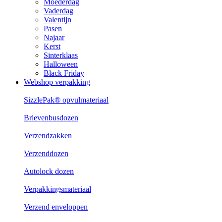
Moederdag
Vaderdag
Valentijn
Pasen
Najaar
Kerst
Sinterklaas
Halloween
Black Friday
Webshop verpakking
SizzlePak® opvulmateriaal
Brievenbusdozen
Verzendzakken
Verzenddozen
Autolock dozen
Verpakkingsmateriaal
Verzend enveloppen