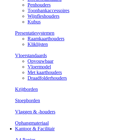
Penhouders
Toonbankaccessoires
Wijnfleshouders
Kubus
Presentatiesystemen
Raamkaarthouders
Kliklijsten
Vloerstandaards
Opvouwbaar
Vloermodel
Met kaarthouders
Draadfolderhouders
Krijtborden
Stoepborden
Vlaggen & -houders
Ophangmateriaal
Kantoor & Facilitair
A4 Papier