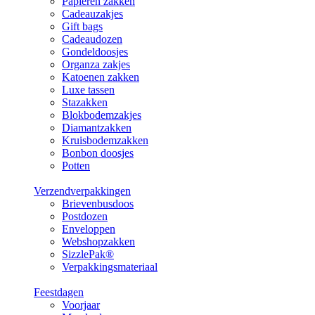
Papieren zakken
Cadeauzakjes
Gift bags
Cadeaudozen
Gondeldoosjes
Organza zakjes
Katoenen zakken
Luxe tassen
Stazakken
Blokbodemzakjes
Diamantzakken
Kruisbodemzakken
Bonbon doosjes
Potten
Verzendverpakkingen
Brievenbusdoos
Postdozen
Enveloppen
Webshopzakken
SizzlePak®
Verpakkingsmateriaal
Feestdagen
Voorjaar