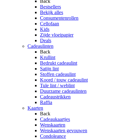
Back
Bestsellers
Bekijk alles
Consumentenrollen
Cellofaan
Kids
Zijde vloeipapier
Deals
Cadeaulinten
Back
Krullint
Bedrukt cadeaulint
Satijn lint
Stoffen cadeaulint
Koord / touw cadeaulint
Tule lint / weblint
Duurzame cadeaulinten
Cadeaustrikken
Raffia
Kaarten
Back
Cadeaukaartjes
Wenskaarten
Wenskaarten gevouwen
Condoleance