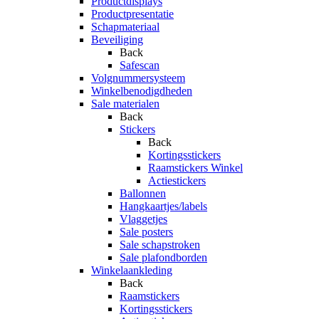
Productdisplays
Productpresentatie
Schapmateriaal
Beveiliging
Back
Safescan
Volgnummersysteem
Winkelbenodigdheden
Sale materialen
Back
Stickers
Back
Kortingsstickers
Raamstickers Winkel
Actiestickers
Ballonnen
Hangkaartjes/labels
Vlaggetjes
Sale posters
Sale schapstroken
Sale plafondborden
Winkelaankleding
Back
Raamstickers
Kortingsstickers