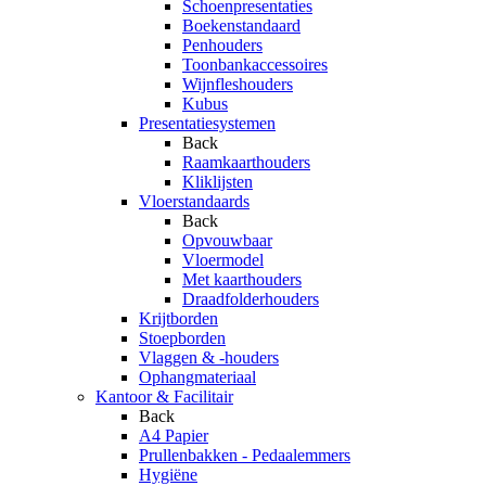
Schoenpresentaties
Boekenstandaard
Penhouders
Toonbankaccessoires
Wijnfleshouders
Kubus
Presentatiesystemen
Back
Raamkaarthouders
Kliklijsten
Vloerstandaards
Back
Opvouwbaar
Vloermodel
Met kaarthouders
Draadfolderhouders
Krijtborden
Stoepborden
Vlaggen & -houders
Ophangmateriaal
Kantoor & Facilitair
Back
A4 Papier
Prullenbakken - Pedaalemmers
Hygiëne