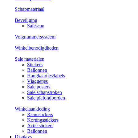
Schapmateriaal
Beveiliging
Safescan
Volgnummersysteem
Winkelbenodigdheden
Sale materialen
Stickers
Ballonnen
Hangkaartjes/labels
Vlaggetjes
Sale posters
Sale schapstroken
Sale plafondborden
Winkelaankleding
Raamstickers
Kortingsstickers
Actie stickers
Ballonnen
Displays