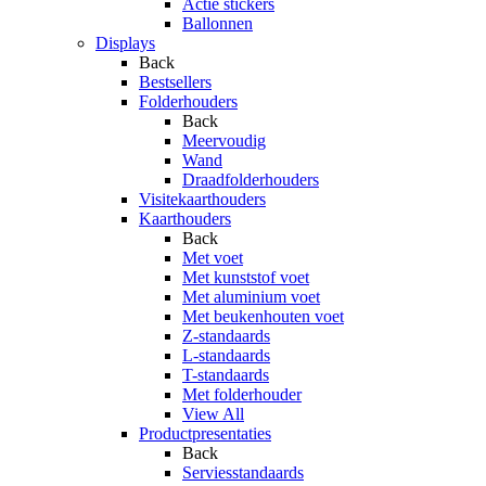
Actie stickers
Ballonnen
Displays
Back
Bestsellers
Folderhouders
Back
Meervoudig
Wand
Draadfolderhouders
Visitekaarthouders
Kaarthouders
Back
Met voet
Met kunststof voet
Met aluminium voet
Met beukenhouten voet
Z-standaards
L-standaards
T-standaards
Met folderhouder
View All
Productpresentaties
Back
Serviesstandaards