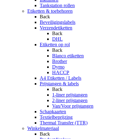
Tankstation rollen
Etiketten & toebehoren
Back
Beveiligingslabels
Verzendetiketten
Back
DHL
Etiketten op rol
Back
Blanco etiketten
Brother
Dymo
HACCP
A4 Etiketten / Labels
Prijstangen & labels
Back
1-liner prijstangen
2-liner prijstangen
Van/Voor prijstangen
Schapkaarten
Textielbeprijzing
Thermal Transfer (TTR)
Winkelmateriaal
Back