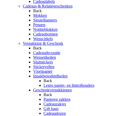
Cadeaulabels
Cadeaus & Relatiegeschenken
Back
Mokken
Sleutelhangers
Pennen
Notitieblokken
Cadeaubonnen
Wenscirkels
Verpakking & Geschenk
Back
Cadeaudecoratie
Wensetiketten
Sluitstickers
Stickervellen
Vloeipapier
Inpakbenodigdheden
Back
Legro papier- en lintrolhouders
Geschenkverpakkingen
Back
Papieren zakken
Cadeauzakjes
Gift bags
Cadeaudozen