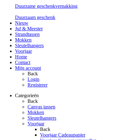
Duurzame geschenkverpakking
Duurzaam geschenk
Nieuw
Juf & Meester
Strandtassen
Mokken
Sleutelhangers
Voorjaar
Home
Contact
Mijn account
Back
Login
Registreer
Categorieën
Back
Canvas tassen
Mokken
Sleutelhangers
Voorjaar
Back
Voorjaar Cadeaupapier