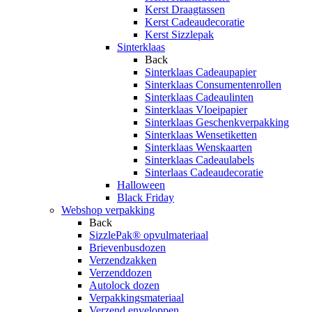
Kerst Draagtassen
Kerst Cadeaudecoratie
Kerst Sizzlepak
Sinterklaas
Back
Sinterklaas Cadeaupapier
Sinterklaas Consumentenrollen
Sinterklaas Cadeaulinten
Sinterklaas Vloeipapier
Sinterklaas Geschenkverpakking
Sinterklaas Wensetiketten
Sinterklaas Wenskaarten
Sinterklaas Cadeaulabels
Sinterlaas Cadeaudecoratie
Halloween
Black Friday
Webshop verpakking
Back
SizzlePak® opvulmateriaal
Brievenbusdozen
Verzendzakken
Verzenddozen
Autolock dozen
Verpakkingsmateriaal
Verzend enveloppen