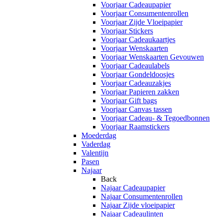
Voorjaar Cadeaupapier
Voorjaar Consumentenrollen
Voorjaar Zijde Vloeipapier
Voorjaar Stickers
Voorjaar Cadeaukaartjes
Voorjaar Wenskaarten
Voorjaar Wenskaarten Gevouwen
Voorjaar Cadeaulabels
Voorjaar Gondeldoosjes
Voorjaar Cadeauzakjes
Voorjaar Papieren zakken
Voorjaar Gift bags
Voorjaar Canvas tassen
Voorjaar Cadeau- & Tegoedbonnen
Voorjaar Raamstickers
Moederdag
Vaderdag
Valentijn
Pasen
Najaar
Back
Najaar Cadeaupapier
Najaar Consumentenrollen
Najaar Zijde vloeipapier
Najaar Cadeaulinten