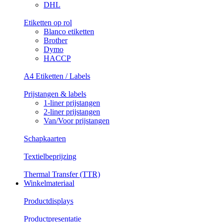
DHL
Etiketten op rol
Blanco etiketten
Brother
Dymo
HACCP
A4 Etiketten / Labels
Prijstangen & labels
1-liner prijstangen
2-liner prijstangen
Van/Voor prijstangen
Schapkaarten
Textielbeprijzing
Thermal Transfer (TTR)
Winkelmateriaal
Productdisplays
Productpresentatie