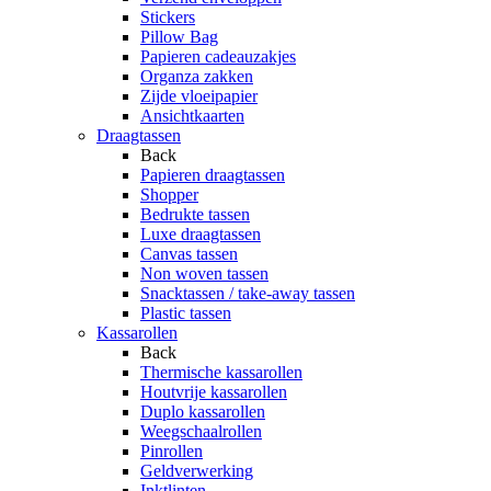
Stickers
Pillow Bag
Papieren cadeauzakjes
Organza zakken
Zijde vloeipapier
Ansichtkaarten
Draagtassen
Back
Papieren draagtassen
Shopper
Bedrukte tassen
Luxe draagtassen
Canvas tassen
Non woven tassen
Snacktassen / take-away tassen
Plastic tassen
Kassarollen
Back
Thermische kassarollen
Houtvrije kassarollen
Duplo kassarollen
Weegschaalrollen
Pinrollen
Geldverwerking
Inktlinten