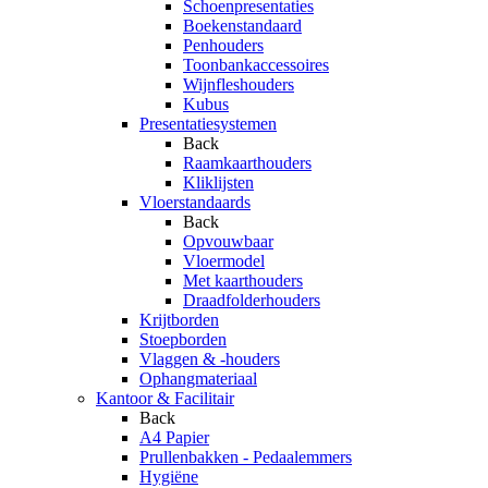
Schoenpresentaties
Boekenstandaard
Penhouders
Toonbankaccessoires
Wijnfleshouders
Kubus
Presentatiesystemen
Back
Raamkaarthouders
Kliklijsten
Vloerstandaards
Back
Opvouwbaar
Vloermodel
Met kaarthouders
Draadfolderhouders
Krijtborden
Stoepborden
Vlaggen & -houders
Ophangmateriaal
Kantoor & Facilitair
Back
A4 Papier
Prullenbakken - Pedaalemmers
Hygiëne