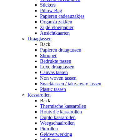
Stickers
Pillow Bag
Papieren cadeauzakjes
Organza zakken
Zijde vloeipapier
Ansichtkaarten
Draagtassen
Back
Papieren draagtassen
Shopper
Bedrukte tassen
Luxe draagtassen
Canvas tassen
Non woven tassen
Snacktassen / take-away tassen
Plastic tassen
Kassarollen
Back
Thermische kassarollen
Houtvrije kassarollen
Duplo kassarollen
Weegschaalrollen
Pinrollen
Geldverwerking
Inktlinten