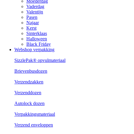
Moederdag
Vaderdag
Valentijn
Pasen
Najaar
Kerst
Sinterklaas
Halloween
Black Friday
Webshop verpakking
SizzlePak® opvulmateriaal
Brievenbusdozen
Verzendzakken
Verzenddozen
Autolock dozen
Verpakkingsmateriaal
Verzend enveloppen