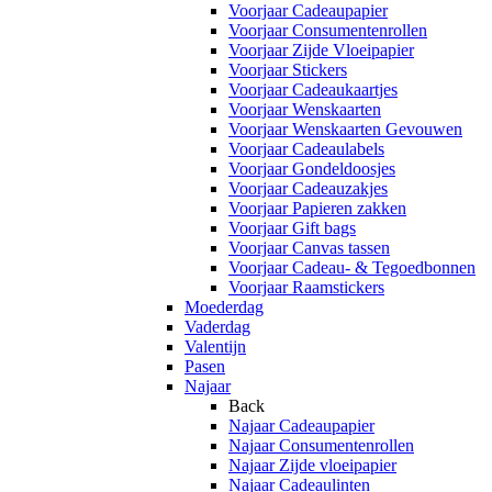
Voorjaar Cadeaupapier
Voorjaar Consumentenrollen
Voorjaar Zijde Vloeipapier
Voorjaar Stickers
Voorjaar Cadeaukaartjes
Voorjaar Wenskaarten
Voorjaar Wenskaarten Gevouwen
Voorjaar Cadeaulabels
Voorjaar Gondeldoosjes
Voorjaar Cadeauzakjes
Voorjaar Papieren zakken
Voorjaar Gift bags
Voorjaar Canvas tassen
Voorjaar Cadeau- & Tegoedbonnen
Voorjaar Raamstickers
Moederdag
Vaderdag
Valentijn
Pasen
Najaar
Back
Najaar Cadeaupapier
Najaar Consumentenrollen
Najaar Zijde vloeipapier
Najaar Cadeaulinten