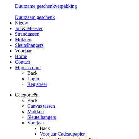
Duurzame geschenkverpakking
Duurzaam geschenk
Nieuw
Juf & Meester
Strandtassen
Mokken
Sleutelhangers
Voorjaar
Home
Contact
Mijn account
Back
Login
Registreer
Categorieën
Back
Canvas tassen
Mokken
Sleutelhangers
Voorjaar
Back
Voorjaar Cadeaupapier