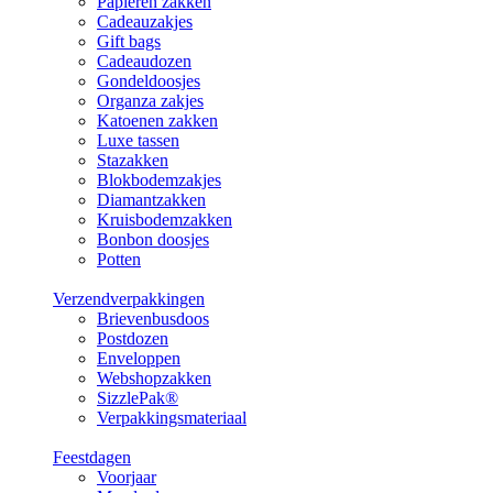
Papieren zakken
Cadeauzakjes
Gift bags
Cadeaudozen
Gondeldoosjes
Organza zakjes
Katoenen zakken
Luxe tassen
Stazakken
Blokbodemzakjes
Diamantzakken
Kruisbodemzakken
Bonbon doosjes
Potten
Verzendverpakkingen
Brievenbusdoos
Postdozen
Enveloppen
Webshopzakken
SizzlePak®
Verpakkingsmateriaal
Feestdagen
Voorjaar