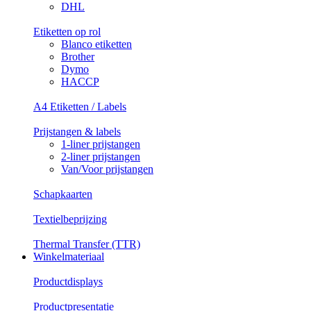
DHL
Etiketten op rol
Blanco etiketten
Brother
Dymo
HACCP
A4 Etiketten / Labels
Prijstangen & labels
1-liner prijstangen
2-liner prijstangen
Van/Voor prijstangen
Schapkaarten
Textielbeprijzing
Thermal Transfer (TTR)
Winkelmateriaal
Productdisplays
Productpresentatie