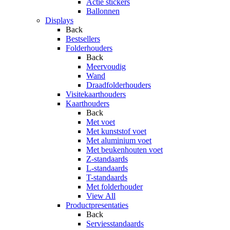
Actie stickers
Ballonnen
Displays
Back
Bestsellers
Folderhouders
Back
Meervoudig
Wand
Draadfolderhouders
Visitekaarthouders
Kaarthouders
Back
Met voet
Met kunststof voet
Met aluminium voet
Met beukenhouten voet
Z-standaards
L-standaards
T-standaards
Met folderhouder
View All
Productpresentaties
Back
Serviesstandaards