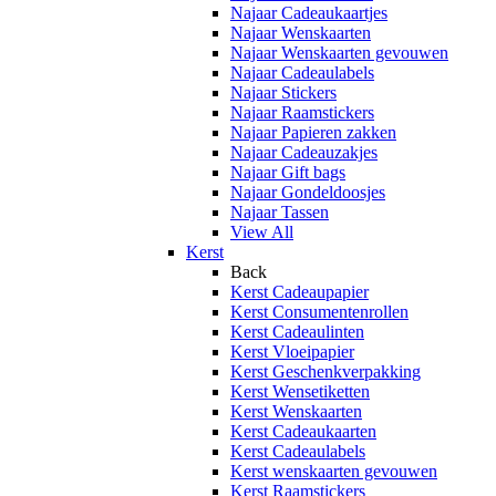
Najaar Cadeaukaartjes
Najaar Wenskaarten
Najaar Wenskaarten gevouwen
Najaar Cadeaulabels
Najaar Stickers
Najaar Raamstickers
Najaar Papieren zakken
Najaar Cadeauzakjes
Najaar Gift bags
Najaar Gondeldoosjes
Najaar Tassen
View All
Kerst
Back
Kerst Cadeaupapier
Kerst Consumentenrollen
Kerst Cadeaulinten
Kerst Vloeipapier
Kerst Geschenkverpakking
Kerst Wensetiketten
Kerst Wenskaarten
Kerst Cadeaukaarten
Kerst Cadeaulabels
Kerst wenskaarten gevouwen
Kerst Raamstickers