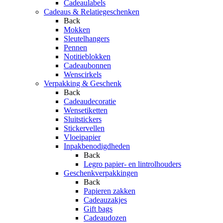
Cadeaulabels
Cadeaus & Relatiegeschenken
Back
Mokken
Sleutelhangers
Pennen
Notitieblokken
Cadeaubonnen
Wenscirkels
Verpakking & Geschenk
Back
Cadeaudecoratie
Wensetiketten
Sluitstickers
Stickervellen
Vloeipapier
Inpakbenodigdheden
Back
Legro papier- en lintrolhouders
Geschenkverpakkingen
Back
Papieren zakken
Cadeauzakjes
Gift bags
Cadeaudozen