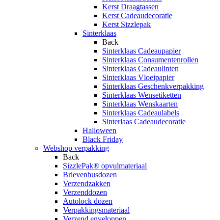
Kerst Draagtassen
Kerst Cadeaudecoratie
Kerst Sizzlepak
Sinterklaas
Back
Sinterklaas Cadeaupapier
Sinterklaas Consumentenrollen
Sinterklaas Cadeaulinten
Sinterklaas Vloeipapier
Sinterklaas Geschenkverpakking
Sinterklaas Wensetiketten
Sinterklaas Wenskaarten
Sinterklaas Cadeaulabels
Sinterlaas Cadeaudecoratie
Halloween
Black Friday
Webshop verpakking
Back
SizzlePak® opvulmateriaal
Brievenbusdozen
Verzendzakken
Verzenddozen
Autolock dozen
Verpakkingsmateriaal
Verzend enveloppen