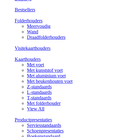
Bestsellers
Folderhouders
Meervoudig
Wand
Draadfolderhouders
Visitekaarthouders
Kaarthouders
Met voet
Met kunststof voet
Met aluminium voet
Met beukenhouten voet
Z-standaards
L-standaards
T-standaards
Met folderhouder
View All
Productpresentaties
Serviesstandaards
Schoenpresentaties
Boekenstandaard