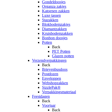
Gondeldoosjes
Organza zakjes
Katoenen zakken
Luxe tassen
Stazakken
Blokbodemzakjes
Diamantzakken
Kruisbodemzakken
Bonbon doosjes
Potten
Back
PET Potten
Glazen potten
Verzendverpakkingen
Back
Brievenbusdoos
Postdozen
Enveloppen
Webshopzakken
SizzlePak®
Verpakkingsmateriaal
Feestdagen
Back
Voorjaar
Back