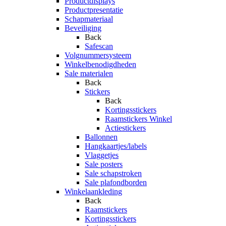
Productdisplays
Productpresentatie
Schapmateriaal
Beveiliging
Back
Safescan
Volgnummersysteem
Winkelbenodigdheden
Sale materialen
Back
Stickers
Back
Kortingsstickers
Raamstickers Winkel
Actiestickers
Ballonnen
Hangkaartjes/labels
Vlaggetjes
Sale posters
Sale schapstroken
Sale plafondborden
Winkelaankleding
Back
Raamstickers
Kortingsstickers