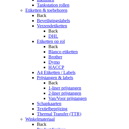
Tankstation rollen
Etiketten & toebehoren
Back
Beveiligingslabels
Verzendetiketten
Back
DHL
Etiketten op rol
Back
Blanco etiketten
Brother
Dymo
HACCP
A4 Etiketten / Labels
Prijstangen & labels
Back
1-liner prijstangen
2-liner prijstangen
Van/Voor prijstangen
Schapkaarten
Textielbeprijzing
Thermal Transfer (TTR)
Winkelmateriaal
Back