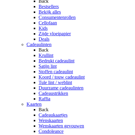
Back
Bestsellers
Bekijk alles
Consumentenrollen
Cellofaan
Kids
Zijde vloeipapier
Deals
Cadeaulinten
Back
Krullint
Bedrukt cadeaulint
Satijn lint
Stoffen cadeaulint
Koord / touw cadeaulint
Tule lint / weblint
Duurzame cadeaulinten
Cadeaustrikken
Raffia
Kaarten
Back
Cadeaukaartjes
Wenskaarten
Wenskaarten gevouwen
Condoleance