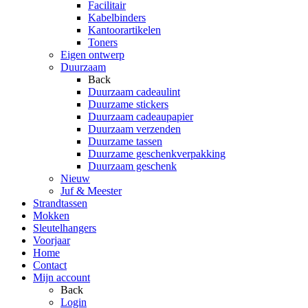
Facilitair
Kabelbinders
Kantoorartikelen
Toners
Eigen ontwerp
Duurzaam
Back
Duurzaam cadeaulint
Duurzame stickers
Duurzaam cadeaupapier
Duurzaam verzenden
Duurzame tassen
Duurzame geschenkverpakking
Duurzaam geschenk
Nieuw
Juf & Meester
Strandtassen
Mokken
Sleutelhangers
Voorjaar
Home
Contact
Mijn account
Back
Login