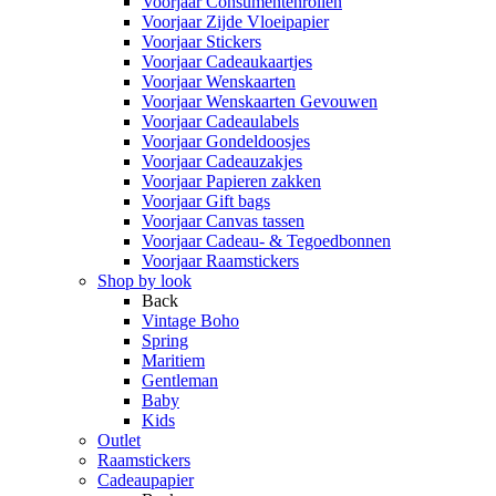
Voorjaar Consumentenrollen
Voorjaar Zijde Vloeipapier
Voorjaar Stickers
Voorjaar Cadeaukaartjes
Voorjaar Wenskaarten
Voorjaar Wenskaarten Gevouwen
Voorjaar Cadeaulabels
Voorjaar Gondeldoosjes
Voorjaar Cadeauzakjes
Voorjaar Papieren zakken
Voorjaar Gift bags
Voorjaar Canvas tassen
Voorjaar Cadeau- & Tegoedbonnen
Voorjaar Raamstickers
Shop by look
Back
Vintage Boho
Spring
Maritiem
Gentleman
Baby
Kids
Outlet
Raamstickers
Cadeaupapier