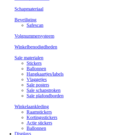
Schapmateriaal
Beveiliging
Safescan
Volgnummersysteem
Winkelbenodigdheden
Sale materialen
Stickers
Ballonnen
Hangkaartjes/labels
Vlaggetjes
Sale posters
Sale schapstroken
Sale plafondborden
Winkelaankleding
Raamstickers
Kortingsstickers
Actie stickers
Ballonnen
Displays