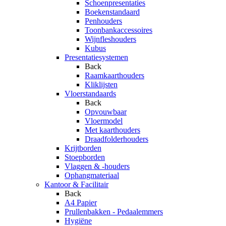
Schoenpresentaties
Boekenstandaard
Penhouders
Toonbankaccessoires
Wijnfleshouders
Kubus
Presentatiesystemen
Back
Raamkaarthouders
Kliklijsten
Vloerstandaards
Back
Opvouwbaar
Vloermodel
Met kaarthouders
Draadfolderhouders
Krijtborden
Stoepborden
Vlaggen & -houders
Ophangmateriaal
Kantoor & Facilitair
Back
A4 Papier
Prullenbakken - Pedaalemmers
Hygiëne