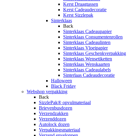
Kerst Draagtassen
Kerst Cadeaudecoratie
Kerst Sizzlepak
Sinterklaas
Back
Sinterklaas Cadeaupapier
Sinterklaas Consumentenrollen
Sinterklaas Cadeaulinten
Sinterklaas Vloeipapier
Sinterklaas Geschenkverpakking
Sinterklaas Wensetiketten
Sinterklaas Wenskaarten
Sinterklaas Cadeaulabels
Sinterlaas Cadeaudecoratie
Halloween
Black Friday
Webshop verpakking
Back
SizzlePak® opvulmateriaal
Brievenbusdozen
Verzendzakken
Verzenddozen
Autolock dozen
Verpakkingsmateriaal
Verzend enveloppen