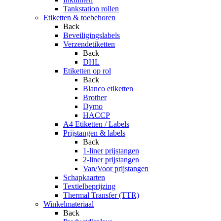
Tankstation rollen
Etiketten & toebehoren
Back
Beveiligingslabels
Verzendetiketten
Back
DHL
Etiketten op rol
Back
Blanco etiketten
Brother
Dymo
HACCP
A4 Etiketten / Labels
Prijstangen & labels
Back
1-liner prijstangen
2-liner prijstangen
Van/Voor prijstangen
Schapkaarten
Textielbeprijzing
Thermal Transfer (TTR)
Winkelmateriaal
Back