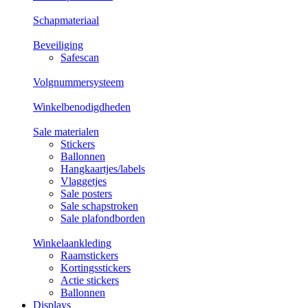
Schapmateriaal
Beveiliging
Safescan
Volgnummersysteem
Winkelbenodigdheden
Sale materialen
Stickers
Ballonnen
Hangkaartjes/labels
Vlaggetjes
Sale posters
Sale schapstroken
Sale plafondborden
Winkelaankleding
Raamstickers
Kortingsstickers
Actie stickers
Ballonnen
Displays