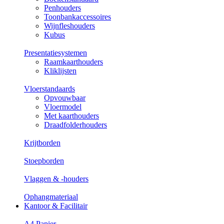
Penhouders
Toonbankaccessoires
Wijnfleshouders
Kubus
Presentatiesystemen
Raamkaarthouders
Kliklijsten
Vloerstandaards
Opvouwbaar
Vloermodel
Met kaarthouders
Draadfolderhouders
Krijtborden
Stoepborden
Vlaggen & -houders
Ophangmateriaal
Kantoor & Facilitair
A4 Papier