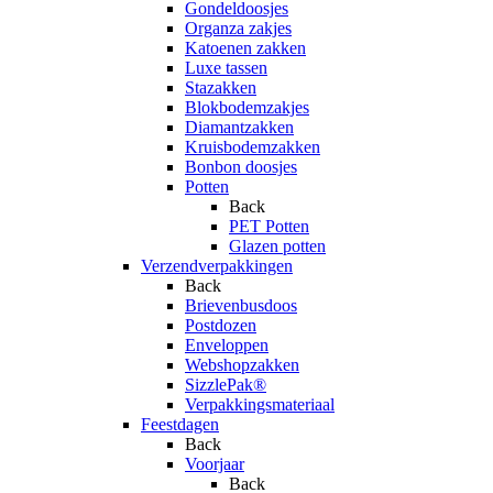
Gondeldoosjes
Organza zakjes
Katoenen zakken
Luxe tassen
Stazakken
Blokbodemzakjes
Diamantzakken
Kruisbodemzakken
Bonbon doosjes
Potten
Back
PET Potten
Glazen potten
Verzendverpakkingen
Back
Brievenbusdoos
Postdozen
Enveloppen
Webshopzakken
SizzlePak®
Verpakkingsmateriaal
Feestdagen
Back
Voorjaar
Back