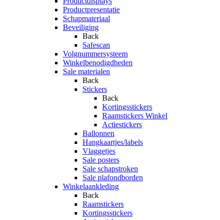
Productdisplays
Productpresentatie
Schapmateriaal
Beveiliging
Back
Safescan
Volgnummersysteem
Winkelbenodigdheden
Sale materialen
Back
Stickers
Back
Kortingsstickers
Raamstickers Winkel
Actiestickers
Ballonnen
Hangkaartjes/labels
Vlaggetjes
Sale posters
Sale schapstroken
Sale plafondborden
Winkelaankleding
Back
Raamstickers
Kortingsstickers