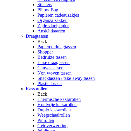
Stickers
Pillow Bag
Papieren cadeauzakjes
Organza zakken
Zijde vloeipapier
Ansichtkaarten
Draagtassen
Back
Papieren draagtassen
Shopper
Bedrukte tassen
Luxe draagtassen
Canvas tassen
Non woven tassen
Snacktassen / take-away tassen
Plastic tassen
Kassarollen
Back
Thermische kassarollen
Houtvrije kassarollen
Duplo kassarollen
Weegschaalrollen
Pinrollen
Geldverwerking
Inktlinten