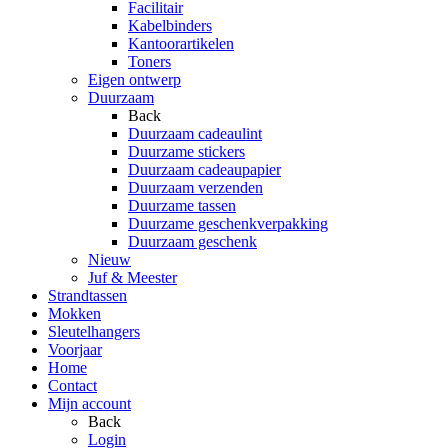
Facilitair
Kabelbinders
Kantoorartikelen
Toners
Eigen ontwerp
Duurzaam
Back
Duurzaam cadeaulint
Duurzame stickers
Duurzaam cadeaupapier
Duurzaam verzenden
Duurzame tassen
Duurzame geschenkverpakking
Duurzaam geschenk
Nieuw
Juf & Meester
Strandtassen
Mokken
Sleutelhangers
Voorjaar
Home
Contact
Mijn account
Back
Login