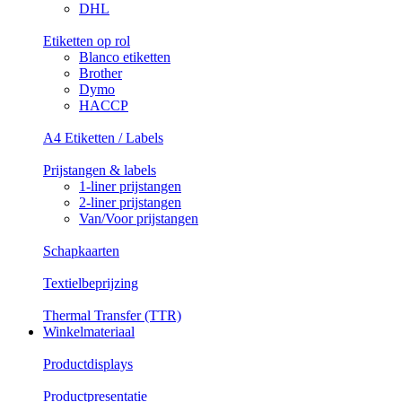
DHL
Etiketten op rol
Blanco etiketten
Brother
Dymo
HACCP
A4 Etiketten / Labels
Prijstangen & labels
1-liner prijstangen
2-liner prijstangen
Van/Voor prijstangen
Schapkaarten
Textielbeprijzing
Thermal Transfer (TTR)
Winkelmateriaal
Productdisplays
Productpresentatie