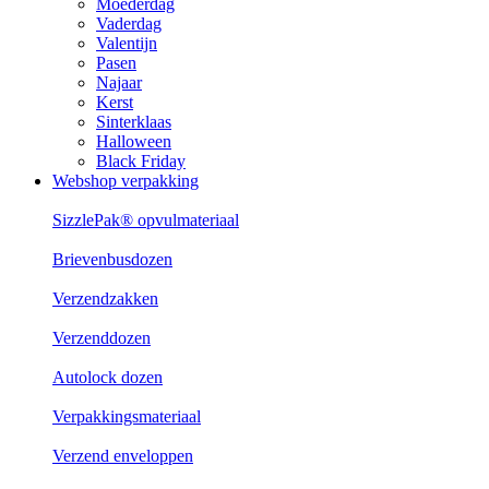
Moederdag
Vaderdag
Valentijn
Pasen
Najaar
Kerst
Sinterklaas
Halloween
Black Friday
Webshop verpakking
SizzlePak® opvulmateriaal
Brievenbusdozen
Verzendzakken
Verzenddozen
Autolock dozen
Verpakkingsmateriaal
Verzend enveloppen