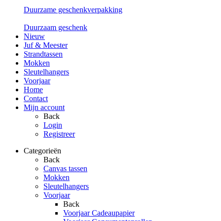
Duurzame geschenkverpakking
Duurzaam geschenk
Nieuw
Juf & Meester
Strandtassen
Mokken
Sleutelhangers
Voorjaar
Home
Contact
Mijn account
Back
Login
Registreer
Categorieën
Back
Canvas tassen
Mokken
Sleutelhangers
Voorjaar
Back
Voorjaar Cadeaupapier