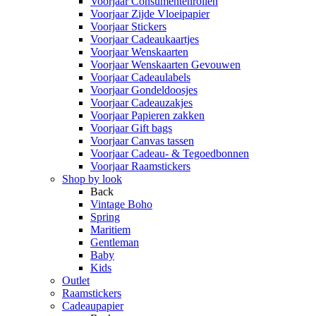
Voorjaar Consumentenrollen
Voorjaar Zijde Vloeipapier
Voorjaar Stickers
Voorjaar Cadeaukaartjes
Voorjaar Wenskaarten
Voorjaar Wenskaarten Gevouwen
Voorjaar Cadeaulabels
Voorjaar Gondeldoosjes
Voorjaar Cadeauzakjes
Voorjaar Papieren zakken
Voorjaar Gift bags
Voorjaar Canvas tassen
Voorjaar Cadeau- & Tegoedbonnen
Voorjaar Raamstickers
Shop by look
Back
Vintage Boho
Spring
Maritiem
Gentleman
Baby
Kids
Outlet
Raamstickers
Cadeaupapier