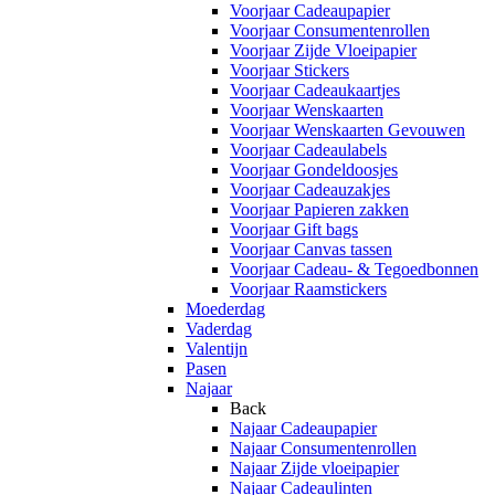
Voorjaar Cadeaupapier
Voorjaar Consumentenrollen
Voorjaar Zijde Vloeipapier
Voorjaar Stickers
Voorjaar Cadeaukaartjes
Voorjaar Wenskaarten
Voorjaar Wenskaarten Gevouwen
Voorjaar Cadeaulabels
Voorjaar Gondeldoosjes
Voorjaar Cadeauzakjes
Voorjaar Papieren zakken
Voorjaar Gift bags
Voorjaar Canvas tassen
Voorjaar Cadeau- & Tegoedbonnen
Voorjaar Raamstickers
Moederdag
Vaderdag
Valentijn
Pasen
Najaar
Back
Najaar Cadeaupapier
Najaar Consumentenrollen
Najaar Zijde vloeipapier
Najaar Cadeaulinten