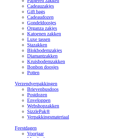
Papieren zakken
Cadeauzakjes
Gift bags
Cadeaudozen
Gondeldoosjes
Organza zakjes
Katoenen zakken
Luxe tassen
Stazakken
Blokbodemzakjes
Diamantzakken
Kruisbodemzakken
Bonbon doosjes
Potten
Verzendverpakkingen
Brievenbusdoos
Postdozen
Enveloppen
Webshopzakken
SizzlePak®
Verpakkingsmateriaal
Feestdagen
Voorjaar