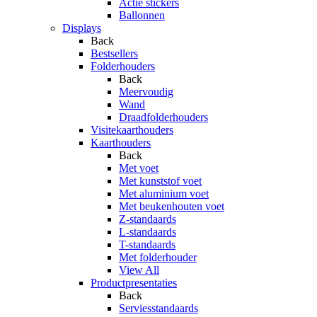
Actie stickers
Ballonnen
Displays
Back
Bestsellers
Folderhouders
Back
Meervoudig
Wand
Draadfolderhouders
Visitekaarthouders
Kaarthouders
Back
Met voet
Met kunststof voet
Met aluminium voet
Met beukenhouten voet
Z-standaards
L-standaards
T-standaards
Met folderhouder
View All
Productpresentaties
Back
Serviesstandaards