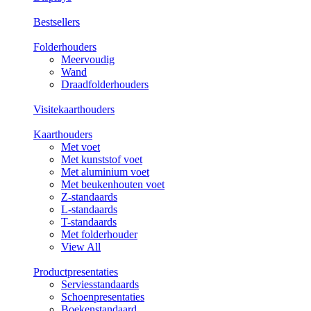
Bestsellers
Folderhouders
Meervoudig
Wand
Draadfolderhouders
Visitekaarthouders
Kaarthouders
Met voet
Met kunststof voet
Met aluminium voet
Met beukenhouten voet
Z-standaards
L-standaards
T-standaards
Met folderhouder
View All
Productpresentaties
Serviesstandaards
Schoenpresentaties
Boekenstandaard