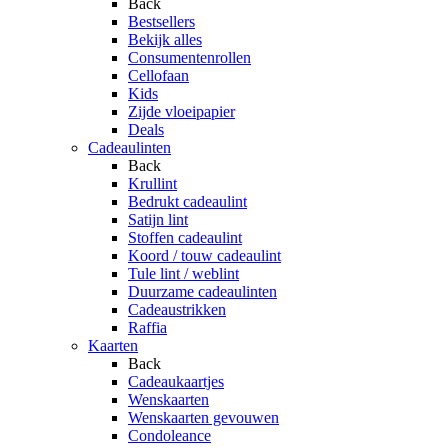
Back
Bestsellers
Bekijk alles
Consumentenrollen
Cellofaan
Kids
Zijde vloeipapier
Deals
Cadeaulinten
Back
Krullint
Bedrukt cadeaulint
Satijn lint
Stoffen cadeaulint
Koord / touw cadeaulint
Tule lint / weblint
Duurzame cadeaulinten
Cadeaustrikken
Raffia
Kaarten
Back
Cadeaukaartjes
Wenskaarten
Wenskaarten gevouwen
Condoleance