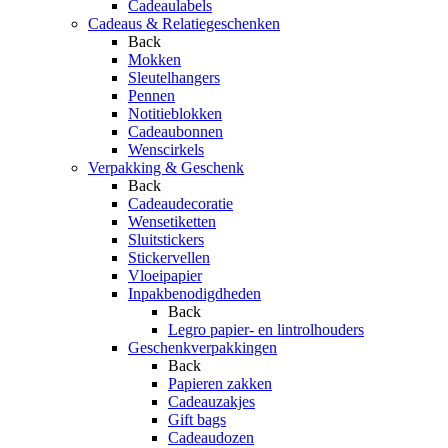
Cadeaulabels
Cadeaus & Relatiegeschenken
Back
Mokken
Sleutelhangers
Pennen
Notitieblokken
Cadeaubonnen
Wenscirkels
Verpakking & Geschenk
Back
Cadeaudecoratie
Wensetiketten
Sluitstickers
Stickervellen
Vloeipapier
Inpakbenodigdheden
Back
Legro papier- en lintrolhouders
Geschenkverpakkingen
Back
Papieren zakken
Cadeauzakjes
Gift bags
Cadeaudozen