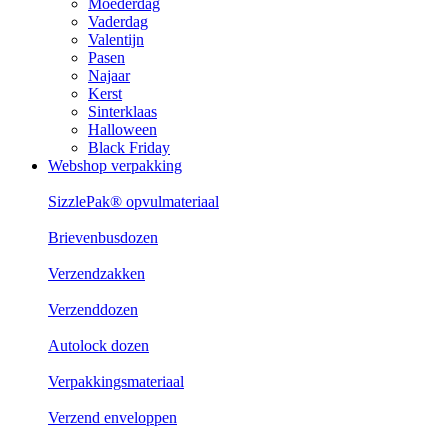
Moederdag
Vaderdag
Valentijn
Pasen
Najaar
Kerst
Sinterklaas
Halloween
Black Friday
Webshop verpakking
SizzlePak® opvulmateriaal
Brievenbusdozen
Verzendzakken
Verzenddozen
Autolock dozen
Verpakkingsmateriaal
Verzend enveloppen