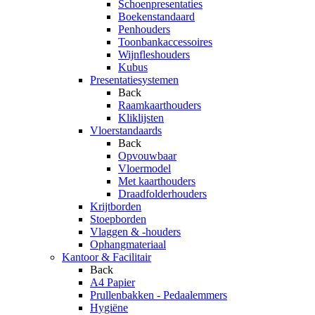
Schoenpresentaties
Boekenstandaard
Penhouders
Toonbankaccessoires
Wijnfleshouders
Kubus
Presentatiesystemen
Back
Raamkaarthouders
Kliklijsten
Vloerstandaards
Back
Opvouwbaar
Vloermodel
Met kaarthouders
Draadfolderhouders
Krijtborden
Stoepborden
Vlaggen & -houders
Ophangmateriaal
Kantoor & Facilitair
Back
A4 Papier
Prullenbakken - Pedaalemmers
Hygiëne