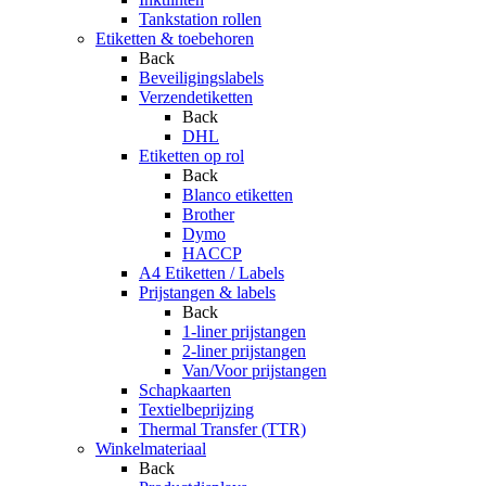
Tankstation rollen
Etiketten & toebehoren
Back
Beveiligingslabels
Verzendetiketten
Back
DHL
Etiketten op rol
Back
Blanco etiketten
Brother
Dymo
HACCP
A4 Etiketten / Labels
Prijstangen & labels
Back
1-liner prijstangen
2-liner prijstangen
Van/Voor prijstangen
Schapkaarten
Textielbeprijzing
Thermal Transfer (TTR)
Winkelmateriaal
Back