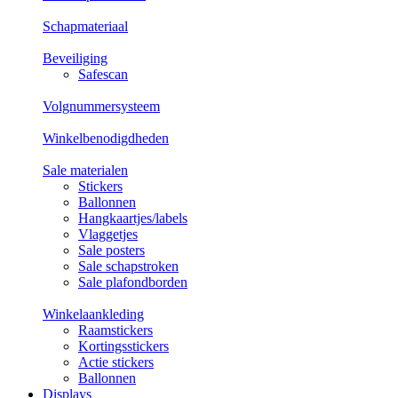
Schapmateriaal
Beveiliging
Safescan
Volgnummersysteem
Winkelbenodigdheden
Sale materialen
Stickers
Ballonnen
Hangkaartjes/labels
Vlaggetjes
Sale posters
Sale schapstroken
Sale plafondborden
Winkelaankleding
Raamstickers
Kortingsstickers
Actie stickers
Ballonnen
Displays