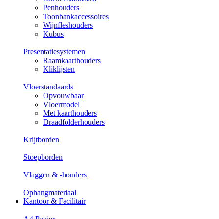
Penhouders
Toonbankaccessoires
Wijnfleshouders
Kubus
Presentatiesystemen
Raamkaarthouders
Kliklijsten
Vloerstandaards
Opvouwbaar
Vloermodel
Met kaarthouders
Draadfolderhouders
Krijtborden
Stoepborden
Vlaggen & -houders
Ophangmateriaal
Kantoor & Facilitair
A4 Papier