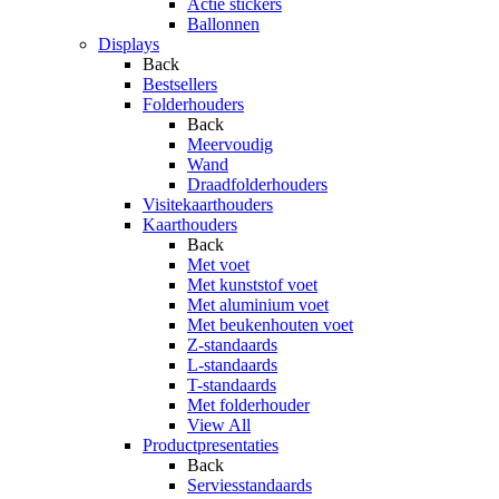
Actie stickers
Ballonnen
Displays
Back
Bestsellers
Folderhouders
Back
Meervoudig
Wand
Draadfolderhouders
Visitekaarthouders
Kaarthouders
Back
Met voet
Met kunststof voet
Met aluminium voet
Met beukenhouten voet
Z-standaards
L-standaards
T-standaards
Met folderhouder
View All
Productpresentaties
Back
Serviesstandaards