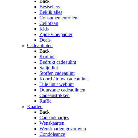
Back
Bestsellers
Bekijk alles
Consumentenrollen
Cellofaan
Kids
Zijde vloeipapier
Deals
Cadeaulinten
Back
Krullint
Bedrukt cadeaulint
Satijn lint
Stoffen cadeaulint
Koord / touw cadeaulint
Tule lint / weblint
Duurzame cadeaulinten
Cadeaustrikken
Raffia
Kaarten
Back
Cadeaukaartjes
Wenskaarten
Wenskaarten gevouwen
Condoleance