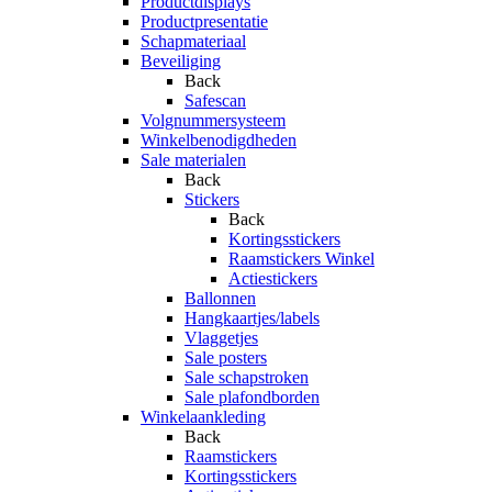
Productdisplays
Productpresentatie
Schapmateriaal
Beveiliging
Back
Safescan
Volgnummersysteem
Winkelbenodigdheden
Sale materialen
Back
Stickers
Back
Kortingsstickers
Raamstickers Winkel
Actiestickers
Ballonnen
Hangkaartjes/labels
Vlaggetjes
Sale posters
Sale schapstroken
Sale plafondborden
Winkelaankleding
Back
Raamstickers
Kortingsstickers