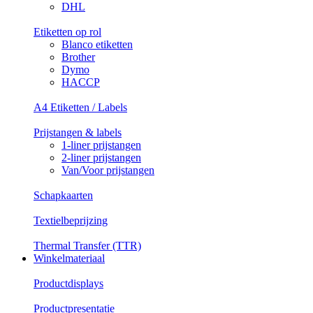
DHL
Etiketten op rol
Blanco etiketten
Brother
Dymo
HACCP
A4 Etiketten / Labels
Prijstangen & labels
1-liner prijstangen
2-liner prijstangen
Van/Voor prijstangen
Schapkaarten
Textielbeprijzing
Thermal Transfer (TTR)
Winkelmateriaal
Productdisplays
Productpresentatie