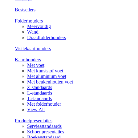
Bestsellers
Folderhouders
Meervoudig
Wand
Draadfolderhouders
Visitekaarthouders
Kaarthouders
Met voet
Met kunststof voet
Met aluminium voet
Met beukenhouten voet
Z-standaards
L-standaards
T-standaards
Met folderhouder
View All
Productpresentaties
Serviesstandaards
Schoenpresentaties
Boekenstandaard