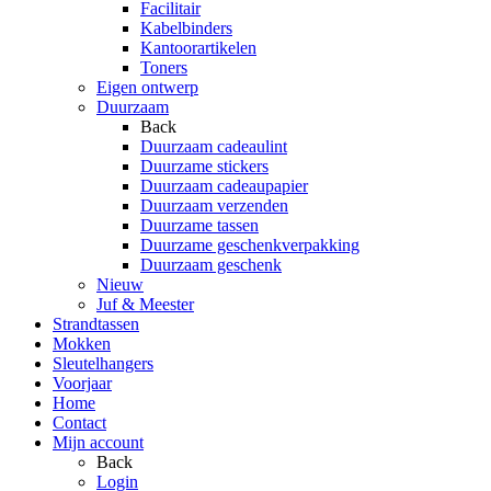
Facilitair
Kabelbinders
Kantoorartikelen
Toners
Eigen ontwerp
Duurzaam
Back
Duurzaam cadeaulint
Duurzame stickers
Duurzaam cadeaupapier
Duurzaam verzenden
Duurzame tassen
Duurzame geschenkverpakking
Duurzaam geschenk
Nieuw
Juf & Meester
Strandtassen
Mokken
Sleutelhangers
Voorjaar
Home
Contact
Mijn account
Back
Login