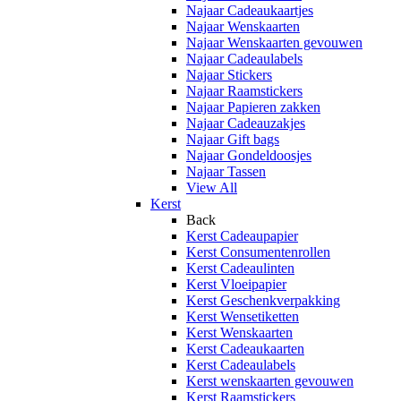
Najaar Cadeaukaartjes
Najaar Wenskaarten
Najaar Wenskaarten gevouwen
Najaar Cadeaulabels
Najaar Stickers
Najaar Raamstickers
Najaar Papieren zakken
Najaar Cadeauzakjes
Najaar Gift bags
Najaar Gondeldoosjes
Najaar Tassen
View All
Kerst
Back
Kerst Cadeaupapier
Kerst Consumentenrollen
Kerst Cadeaulinten
Kerst Vloeipapier
Kerst Geschenkverpakking
Kerst Wensetiketten
Kerst Wenskaarten
Kerst Cadeaukaarten
Kerst Cadeaulabels
Kerst wenskaarten gevouwen
Kerst Raamstickers