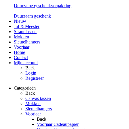
Duurzame geschenkverpakking
Duurzaam geschenk
Nieuw
Juf & Meester
Strandtassen
Mokken
Sleutelhangers
Voorjaar
Home
Contact
Mijn account
Back
Login
Registreer
Categorieën
Back
Canvas tassen
Mokken
Sleutelhangers
Voorjaar
Back
Voorjaar Cadeaupapier