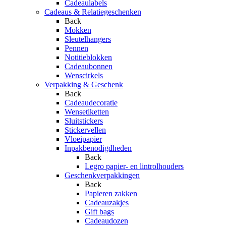
Cadeaulabels
Cadeaus & Relatiegeschenken
Back
Mokken
Sleutelhangers
Pennen
Notitieblokken
Cadeaubonnen
Wenscirkels
Verpakking & Geschenk
Back
Cadeaudecoratie
Wensetiketten
Sluitstickers
Stickervellen
Vloeipapier
Inpakbenodigdheden
Back
Legro papier- en lintrolhouders
Geschenkverpakkingen
Back
Papieren zakken
Cadeauzakjes
Gift bags
Cadeaudozen