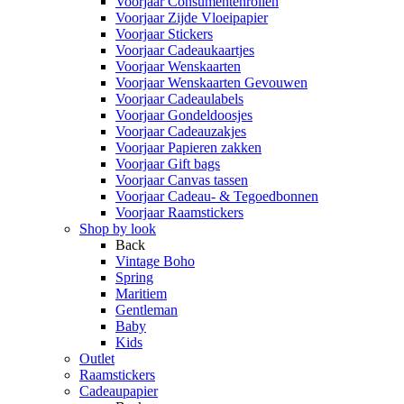
Voorjaar Consumentenrollen
Voorjaar Zijde Vloeipapier
Voorjaar Stickers
Voorjaar Cadeaukaartjes
Voorjaar Wenskaarten
Voorjaar Wenskaarten Gevouwen
Voorjaar Cadeaulabels
Voorjaar Gondeldoosjes
Voorjaar Cadeauzakjes
Voorjaar Papieren zakken
Voorjaar Gift bags
Voorjaar Canvas tassen
Voorjaar Cadeau- & Tegoedbonnen
Voorjaar Raamstickers
Shop by look
Back
Vintage Boho
Spring
Maritiem
Gentleman
Baby
Kids
Outlet
Raamstickers
Cadeaupapier