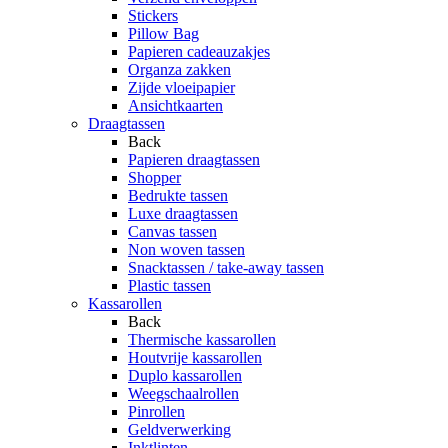
Stickers
Pillow Bag
Papieren cadeauzakjes
Organza zakken
Zijde vloeipapier
Ansichtkaarten
Draagtassen
Back
Papieren draagtassen
Shopper
Bedrukte tassen
Luxe draagtassen
Canvas tassen
Non woven tassen
Snacktassen / take-away tassen
Plastic tassen
Kassarollen
Back
Thermische kassarollen
Houtvrije kassarollen
Duplo kassarollen
Weegschaalrollen
Pinrollen
Geldverwerking
Inktlinten