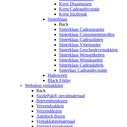
Kerst Draagtassen
Kerst Cadeaudecoratie
Kerst Sizzlepak
Sinterklaas
Back
Sinterklaas Cadeaupapier
Sinterklaas Consumentenrollen
Sinterklaas Cadeaulinten
Sinterklaas Vloeipapier
Sinterklaas Geschenkverpakking
Sinterklaas Wensetiketten
Sinterklaas Wenskaarten
Sinterklaas Cadeaulabels
Sinterlaas Cadeaudecoratie
Halloween
Black Friday
Webshop verpakking
Back
SizzlePak® opvulmateriaal
Brievenbusdozen
Verzendzakken
Verzenddozen
Autolock dozen
Verpakkingsmateriaal
Verzend enveloppen