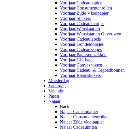
Voorjaar Cadeaupapier
Voorjaar Consumentenrollen
Voorjaar Zijde Vloeipapier
Voorjaar Stickers
Voorjaar Cadeaukaartjes
Voorjaar Wenskaarten
Voorjaar Wenskaarten Gevouwen
Voorjaar Cadeaulabels
Voorjaar Gondeldoosjes
Voorjaar Cadeauzakjes
Voorjaar Papieren zakken
Voorjaar Gift bags
Voorjaar Canvas tassen
Voorjaar Cadeau- & Tegoedbonnen
Voorjaar Raamstickers
Moederdag
Vaderdag
Valentijn
Pasen
Najaar
Back
Najaar Cadeaupapier
Najaar Consumentenrollen
Najaar Zijde vloeipapier
Najaar Cadeaulinten