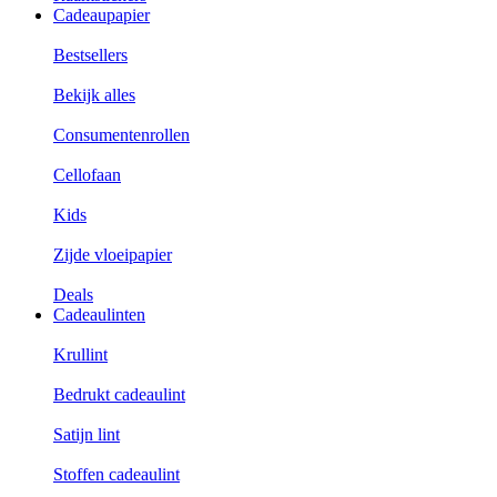
Cadeaupapier
Bestsellers
Bekijk alles
Consumentenrollen
Cellofaan
Kids
Zijde vloeipapier
Deals
Cadeaulinten
Krullint
Bedrukt cadeaulint
Satijn lint
Stoffen cadeaulint