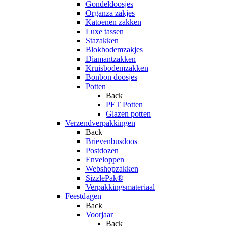
Gondeldoosjes
Organza zakjes
Katoenen zakken
Luxe tassen
Stazakken
Blokbodemzakjes
Diamantzakken
Kruisbodemzakken
Bonbon doosjes
Potten
Back
PET Potten
Glazen potten
Verzendverpakkingen
Back
Brievenbusdoos
Postdozen
Enveloppen
Webshopzakken
SizzlePak®
Verpakkingsmateriaal
Feestdagen
Back
Voorjaar
Back