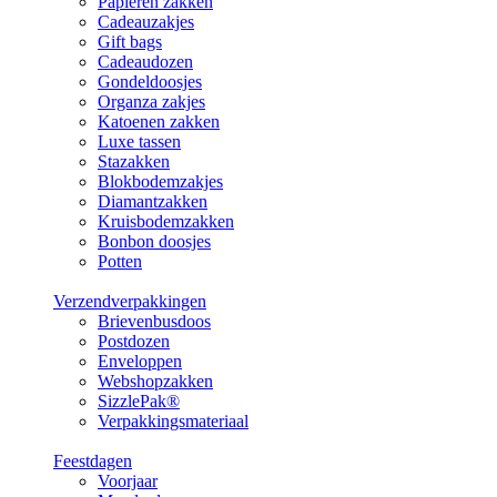
Papieren zakken
Cadeauzakjes
Gift bags
Cadeaudozen
Gondeldoosjes
Organza zakjes
Katoenen zakken
Luxe tassen
Stazakken
Blokbodemzakjes
Diamantzakken
Kruisbodemzakken
Bonbon doosjes
Potten
Verzendverpakkingen
Brievenbusdoos
Postdozen
Enveloppen
Webshopzakken
SizzlePak®
Verpakkingsmateriaal
Feestdagen
Voorjaar