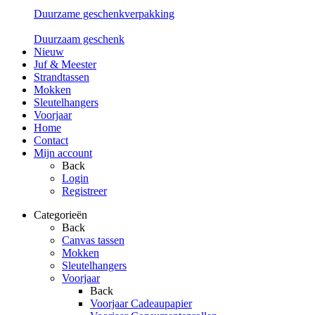
Duurzame geschenkverpakking
Duurzaam geschenk
Nieuw
Juf & Meester
Strandtassen
Mokken
Sleutelhangers
Voorjaar
Home
Contact
Mijn account
Back
Login
Registreer
Categorieën
Back
Canvas tassen
Mokken
Sleutelhangers
Voorjaar
Back
Voorjaar Cadeaupapier