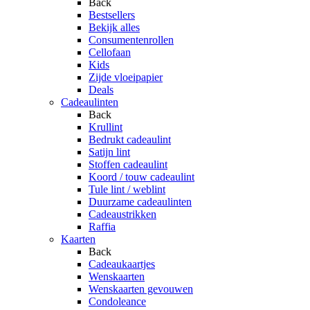
Back
Bestsellers
Bekijk alles
Consumentenrollen
Cellofaan
Kids
Zijde vloeipapier
Deals
Cadeaulinten
Back
Krullint
Bedrukt cadeaulint
Satijn lint
Stoffen cadeaulint
Koord / touw cadeaulint
Tule lint / weblint
Duurzame cadeaulinten
Cadeaustrikken
Raffia
Kaarten
Back
Cadeaukaartjes
Wenskaarten
Wenskaarten gevouwen
Condoleance