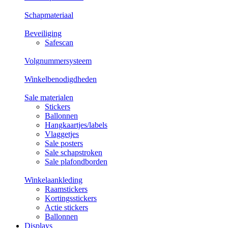
Schapmateriaal
Beveiliging
Safescan
Volgnummersysteem
Winkelbenodigdheden
Sale materialen
Stickers
Ballonnen
Hangkaartjes/labels
Vlaggetjes
Sale posters
Sale schapstroken
Sale plafondborden
Winkelaankleding
Raamstickers
Kortingsstickers
Actie stickers
Ballonnen
Displays