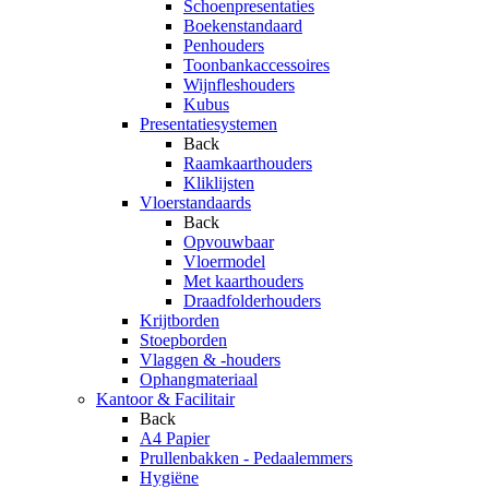
Schoenpresentaties
Boekenstandaard
Penhouders
Toonbankaccessoires
Wijnfleshouders
Kubus
Presentatiesystemen
Back
Raamkaarthouders
Kliklijsten
Vloerstandaards
Back
Opvouwbaar
Vloermodel
Met kaarthouders
Draadfolderhouders
Krijtborden
Stoepborden
Vlaggen & -houders
Ophangmateriaal
Kantoor & Facilitair
Back
A4 Papier
Prullenbakken - Pedaalemmers
Hygiëne