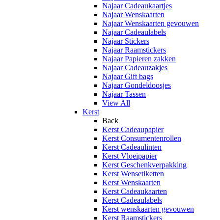
Najaar Cadeaukaartjes
Najaar Wenskaarten
Najaar Wenskaarten gevouwen
Najaar Cadeaulabels
Najaar Stickers
Najaar Raamstickers
Najaar Papieren zakken
Najaar Cadeauzakjes
Najaar Gift bags
Najaar Gondeldoosjes
Najaar Tassen
View All
Kerst
Back
Kerst Cadeaupapier
Kerst Consumentenrollen
Kerst Cadeaulinten
Kerst Vloeipapier
Kerst Geschenkverpakking
Kerst Wensetiketten
Kerst Wenskaarten
Kerst Cadeaukaarten
Kerst Cadeaulabels
Kerst wenskaarten gevouwen
Kerst Raamstickers