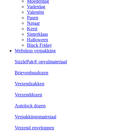
Moederdag
Vaderdag
Valentijn
Pasen
Najaar
Kerst
Sinterklaas
Halloween
Black Friday
Webshop verpakking
SizzlePak® opvulmateriaal
Brievenbusdozen
Verzendzakken
Verzenddozen
Autolock dozen
Verpakkingsmateriaal
Verzend enveloppen