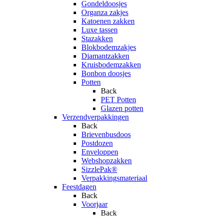
Gondeldoosjes
Organza zakjes
Katoenen zakken
Luxe tassen
Stazakken
Blokbodemzakjes
Diamantzakken
Kruisbodemzakken
Bonbon doosjes
Potten
Back
PET Potten
Glazen potten
Verzendverpakkingen
Back
Brievenbusdoos
Postdozen
Enveloppen
Webshopzakken
SizzlePak®
Verpakkingsmateriaal
Feestdagen
Back
Voorjaar
Back