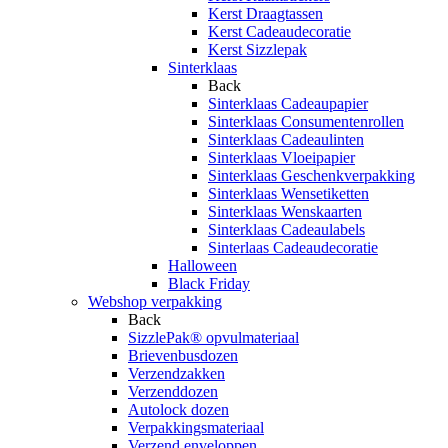
Kerst Draagtassen
Kerst Cadeaudecoratie
Kerst Sizzlepak
Sinterklaas
Back
Sinterklaas Cadeaupapier
Sinterklaas Consumentenrollen
Sinterklaas Cadeaulinten
Sinterklaas Vloeipapier
Sinterklaas Geschenkverpakking
Sinterklaas Wensetiketten
Sinterklaas Wenskaarten
Sinterklaas Cadeaulabels
Sinterlaas Cadeaudecoratie
Halloween
Black Friday
Webshop verpakking
Back
SizzlePak® opvulmateriaal
Brievenbusdozen
Verzendzakken
Verzenddozen
Autolock dozen
Verpakkingsmateriaal
Verzend enveloppen