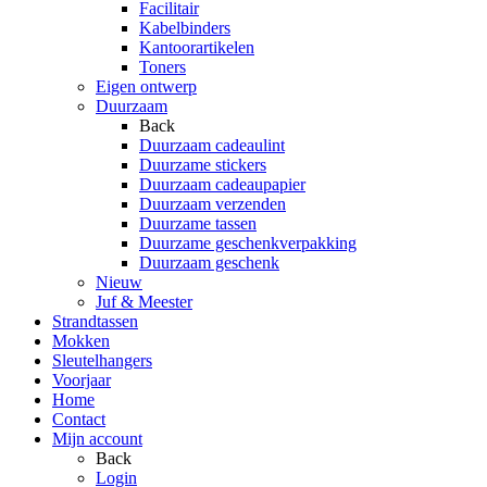
Facilitair
Kabelbinders
Kantoorartikelen
Toners
Eigen ontwerp
Duurzaam
Back
Duurzaam cadeaulint
Duurzame stickers
Duurzaam cadeaupapier
Duurzaam verzenden
Duurzame tassen
Duurzame geschenkverpakking
Duurzaam geschenk
Nieuw
Juf & Meester
Strandtassen
Mokken
Sleutelhangers
Voorjaar
Home
Contact
Mijn account
Back
Login