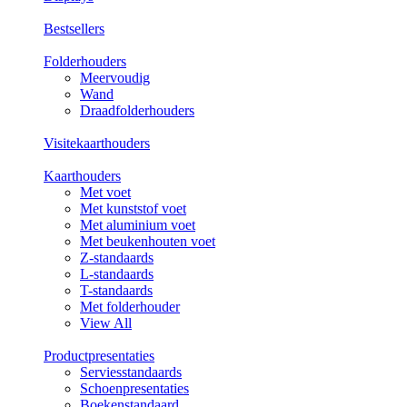
Bestsellers
Folderhouders
Meervoudig
Wand
Draadfolderhouders
Visitekaarthouders
Kaarthouders
Met voet
Met kunststof voet
Met aluminium voet
Met beukenhouten voet
Z-standaards
L-standaards
T-standaards
Met folderhouder
View All
Productpresentaties
Serviesstandaards
Schoenpresentaties
Boekenstandaard