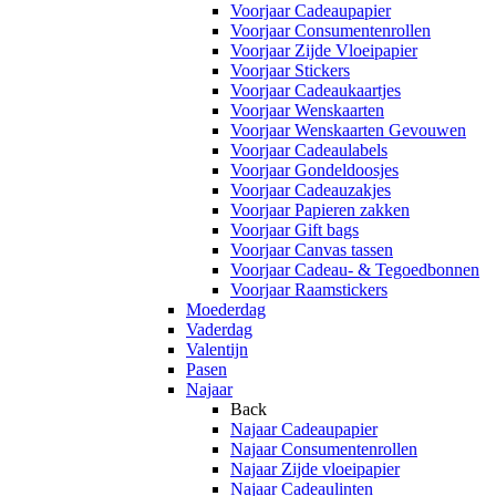
Voorjaar Cadeaupapier
Voorjaar Consumentenrollen
Voorjaar Zijde Vloeipapier
Voorjaar Stickers
Voorjaar Cadeaukaartjes
Voorjaar Wenskaarten
Voorjaar Wenskaarten Gevouwen
Voorjaar Cadeaulabels
Voorjaar Gondeldoosjes
Voorjaar Cadeauzakjes
Voorjaar Papieren zakken
Voorjaar Gift bags
Voorjaar Canvas tassen
Voorjaar Cadeau- & Tegoedbonnen
Voorjaar Raamstickers
Moederdag
Vaderdag
Valentijn
Pasen
Najaar
Back
Najaar Cadeaupapier
Najaar Consumentenrollen
Najaar Zijde vloeipapier
Najaar Cadeaulinten