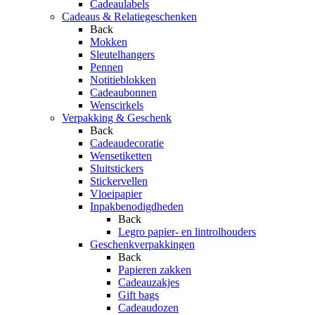
Cadeaulabels
Cadeaus & Relatiegeschenken
Back
Mokken
Sleutelhangers
Pennen
Notitieblokken
Cadeaubonnen
Wenscirkels
Verpakking & Geschenk
Back
Cadeaudecoratie
Wensetiketten
Sluitstickers
Stickervellen
Vloeipapier
Inpakbenodigdheden
Back
Legro papier- en lintrolhouders
Geschenkverpakkingen
Back
Papieren zakken
Cadeauzakjes
Gift bags
Cadeaudozen