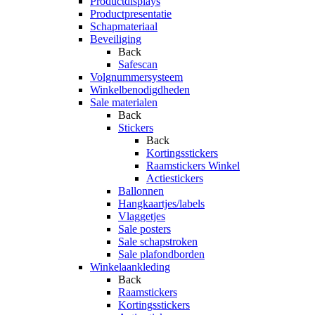
Productdisplays
Productpresentatie
Schapmateriaal
Beveiliging
Back
Safescan
Volgnummersysteem
Winkelbenodigdheden
Sale materialen
Back
Stickers
Back
Kortingsstickers
Raamstickers Winkel
Actiestickers
Ballonnen
Hangkaartjes/labels
Vlaggetjes
Sale posters
Sale schapstroken
Sale plafondborden
Winkelaankleding
Back
Raamstickers
Kortingsstickers