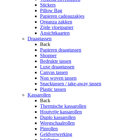
Stickers
Pillow Bag
Papieren cadeauzakjes
Organza zakken
Zijde vloeipapier
Ansichtkaarten
Draagtassen
Back
Papieren draagtassen
Shopper
Bedrukte tassen
Luxe draagtassen
Canvas tassen
Non woven tassen
Snacktassen / take-away tassen
Plastic tassen
Kassarollen
Back
Thermische kassarollen
Houtvrije kassarollen
Duplo kassarollen
Weegschaalrollen
Pinrollen
Geldverwerking
Inktlinten