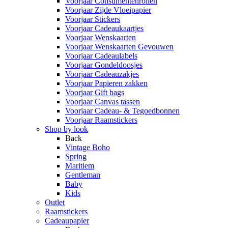
Voorjaar Consumentenrollen
Voorjaar Zijde Vloeipapier
Voorjaar Stickers
Voorjaar Cadeaukaartjes
Voorjaar Wenskaarten
Voorjaar Wenskaarten Gevouwen
Voorjaar Cadeaulabels
Voorjaar Gondeldoosjes
Voorjaar Cadeauzakjes
Voorjaar Papieren zakken
Voorjaar Gift bags
Voorjaar Canvas tassen
Voorjaar Cadeau- & Tegoedbonnen
Voorjaar Raamstickers
Shop by look
Back
Vintage Boho
Spring
Maritiem
Gentleman
Baby
Kids
Outlet
Raamstickers
Cadeaupapier