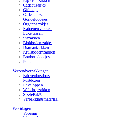
Papieren zakken
Cadeauzakjes
Gift bags
Cadeaudozen
Gondeldoosjes
Organza zakjes
Katoenen zakken
Luxe tassen
Stazakken
Blokbodemzakjes
Diamantzakken
Kruisbodemzakken
Bonbon doosjes
Potten
Verzendverpakkingen
Brievenbusdoos
Postdozen
Enveloppen
Webshopzakken
SizzlePak®
Verpakkingsmateriaal
Feestdagen
Voorjaar