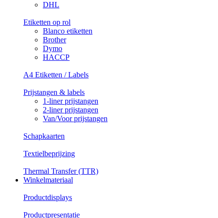
DHL
Etiketten op rol
Blanco etiketten
Brother
Dymo
HACCP
A4 Etiketten / Labels
Prijstangen & labels
1-liner prijstangen
2-liner prijstangen
Van/Voor prijstangen
Schapkaarten
Textielbeprijzing
Thermal Transfer (TTR)
Winkelmateriaal
Productdisplays
Productpresentatie