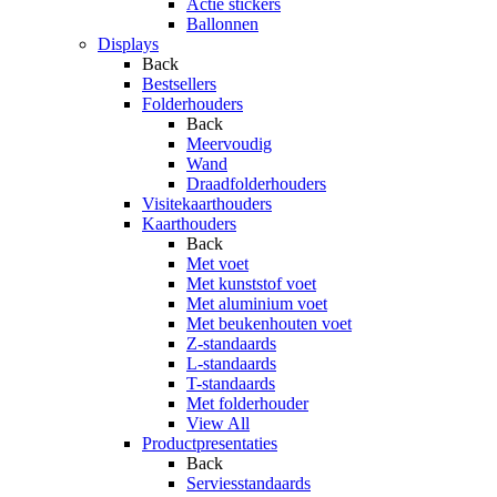
Actie stickers
Ballonnen
Displays
Back
Bestsellers
Folderhouders
Back
Meervoudig
Wand
Draadfolderhouders
Visitekaarthouders
Kaarthouders
Back
Met voet
Met kunststof voet
Met aluminium voet
Met beukenhouten voet
Z-standaards
L-standaards
T-standaards
Met folderhouder
View All
Productpresentaties
Back
Serviesstandaards