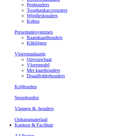
Penhouders
Toonbankaccessoires
Wijnfleshouders
Kubus
Presentatiesystemen
Raamkaarthouders
Kliklijsten
Vloerstandaards
Opvouwbaar
Vloermodel
Met kaarthouders
Draadfolderhouders
Krijtborden
Stoepborden
Vlaggen & -houders
Ophangmateriaal
Kantoor & Facilitair
A4 Papier