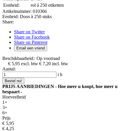
Eenheid:
rol á 250 etiketten
Artikelnummer:
010366
Eenheid:
Doos à 250 stuks
Share:
Share on Twitter
Share on Facebook
Share on Pinterest
Email een vriend
Beschikbaarheid::
Op voorraad
€ 5,95
excl. btw
€ 7,20
incl. btw
Aantal:
i
h
Bestel nu!
PRIJS AANBIEDINGEN - Hoe meer u koopt, hoe meer u
bespaart -
Hoeveelheid
1+
3+
6+
Prijs
€ 5,95
€ 4,25