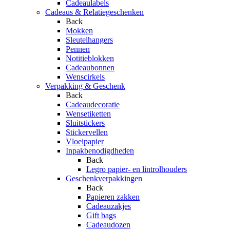
Cadeaulabels
Cadeaus & Relatiegeschenken
Back
Mokken
Sleutelhangers
Pennen
Notitieblokken
Cadeaubonnen
Wenscirkels
Verpakking & Geschenk
Back
Cadeaudecoratie
Wensetiketten
Sluitstickers
Stickervellen
Vloeipapier
Inpakbenodigdheden
Back
Legro papier- en lintrolhouders
Geschenkverpakkingen
Back
Papieren zakken
Cadeauzakjes
Gift bags
Cadeaudozen