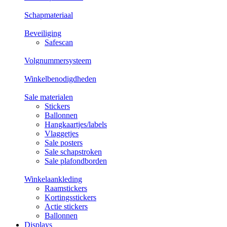
Schapmateriaal
Beveiliging
Safescan
Volgnummersysteem
Winkelbenodigdheden
Sale materialen
Stickers
Ballonnen
Hangkaartjes/labels
Vlaggetjes
Sale posters
Sale schapstroken
Sale plafondborden
Winkelaankleding
Raamstickers
Kortingsstickers
Actie stickers
Ballonnen
Displays