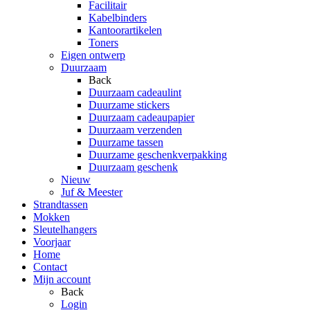
Facilitair
Kabelbinders
Kantoorartikelen
Toners
Eigen ontwerp
Duurzaam
Back
Duurzaam cadeaulint
Duurzame stickers
Duurzaam cadeaupapier
Duurzaam verzenden
Duurzame tassen
Duurzame geschenkverpakking
Duurzaam geschenk
Nieuw
Juf & Meester
Strandtassen
Mokken
Sleutelhangers
Voorjaar
Home
Contact
Mijn account
Back
Login