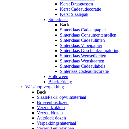
Kerst Draagtassen
Kerst Cadeaudecoratie
Kerst Sizzlepak
Sinterklaas
Back
Sinterklaas Cadeaupapier
Sinterklaas Consumentenrollen
Sinterklaas Cadeaulinten
Sinterklaas Vloeipapier
Sinterklaas Geschenkverpakking
Sinterklaas Wensetiketten
Sinterklaas Wenskaarten
Sinterklaas Cadeaulabels
Sinterlaas Cadeaudecoratie
Halloween
Black Friday
Webshop verpakking
Back
SizzlePak® opvulmateriaal
Brievenbusdozen
Verzendzakken
Verzenddozen
Autolock dozen
Verpakkingsmateriaal
Verzend enveloppen