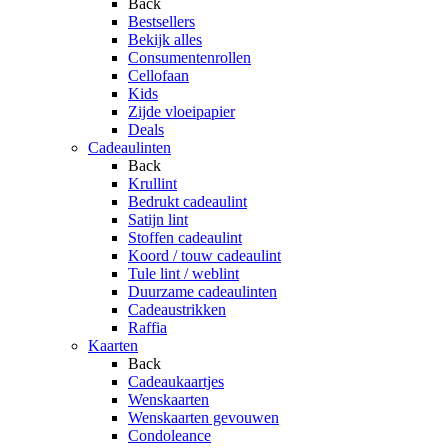
Back
Bestsellers
Bekijk alles
Consumentenrollen
Cellofaan
Kids
Zijde vloeipapier
Deals
Cadeaulinten
Back
Krullint
Bedrukt cadeaulint
Satijn lint
Stoffen cadeaulint
Koord / touw cadeaulint
Tule lint / weblint
Duurzame cadeaulinten
Cadeaustrikken
Raffia
Kaarten
Back
Cadeaukaartjes
Wenskaarten
Wenskaarten gevouwen
Condoleance