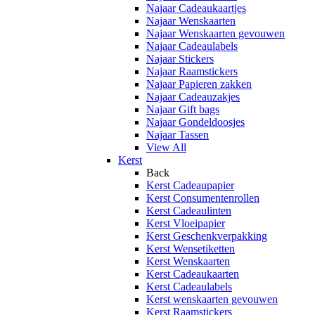
Najaar Cadeaukaartjes
Najaar Wenskaarten
Najaar Wenskaarten gevouwen
Najaar Cadeaulabels
Najaar Stickers
Najaar Raamstickers
Najaar Papieren zakken
Najaar Cadeauzakjes
Najaar Gift bags
Najaar Gondeldoosjes
Najaar Tassen
View All
Kerst
Back
Kerst Cadeaupapier
Kerst Consumentenrollen
Kerst Cadeaulinten
Kerst Vloeipapier
Kerst Geschenkverpakking
Kerst Wensetiketten
Kerst Wenskaarten
Kerst Cadeaukaarten
Kerst Cadeaulabels
Kerst wenskaarten gevouwen
Kerst Raamstickers