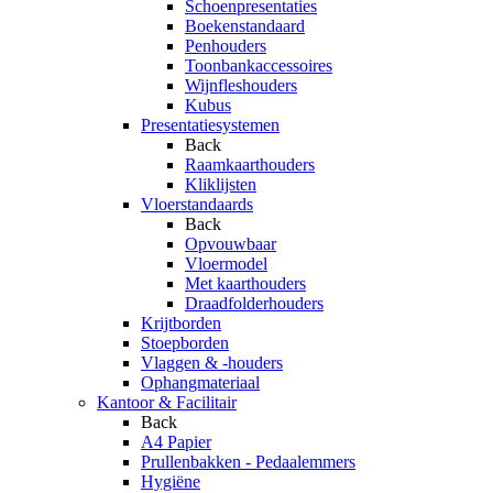
Schoenpresentaties
Boekenstandaard
Penhouders
Toonbankaccessoires
Wijnfleshouders
Kubus
Presentatiesystemen
Back
Raamkaarthouders
Kliklijsten
Vloerstandaards
Back
Opvouwbaar
Vloermodel
Met kaarthouders
Draadfolderhouders
Krijtborden
Stoepborden
Vlaggen & -houders
Ophangmateriaal
Kantoor & Facilitair
Back
A4 Papier
Prullenbakken - Pedaalemmers
Hygiëne