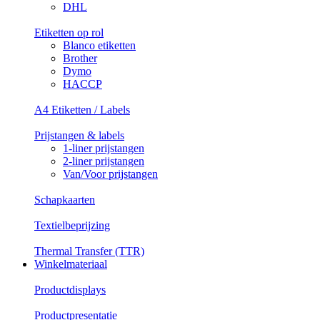
DHL
Etiketten op rol
Blanco etiketten
Brother
Dymo
HACCP
A4 Etiketten / Labels
Prijstangen & labels
1-liner prijstangen
2-liner prijstangen
Van/Voor prijstangen
Schapkaarten
Textielbeprijzing
Thermal Transfer (TTR)
Winkelmateriaal
Productdisplays
Productpresentatie