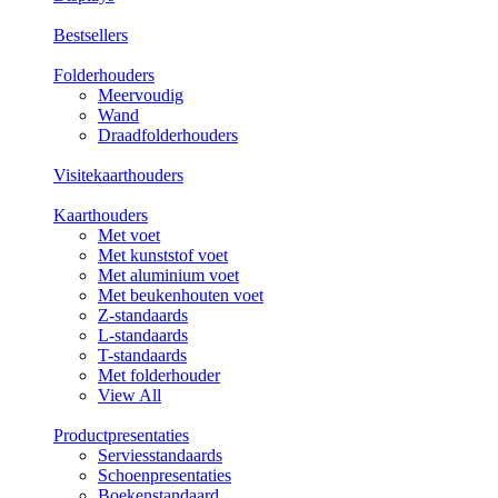
Bestsellers
Folderhouders
Meervoudig
Wand
Draadfolderhouders
Visitekaarthouders
Kaarthouders
Met voet
Met kunststof voet
Met aluminium voet
Met beukenhouten voet
Z-standaards
L-standaards
T-standaards
Met folderhouder
View All
Productpresentaties
Serviesstandaards
Schoenpresentaties
Boekenstandaard