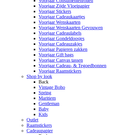
Voorjaar Consumentenrollen
Voorjaar Zijde Vloeipapier
Voorjaar Stickers
Voorjaar Cadeaukaartjes
Voorjaar Wenskaarten
Voorjaar Wenskaarten Gevouwen
Voorjaar Cadeaulabels
Voorjaar Gondeldoosjes
Voorjaar Cadeauzakjes
Voorjaar Papieren zakken
Voorjaar Gift bags
Voorjaar Canvas tassen
Voorjaar Cadeau- & Tegoedbonnen
Voorjaar Raamstickers
Shop by look
Back
Vintage Boho
Spring
Maritiem
Gentleman
Baby
Kids
Outlet
Raamstickers
Cadeaupapier