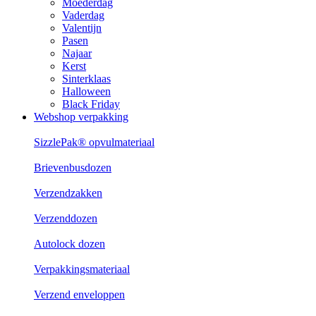
Moederdag
Vaderdag
Valentijn
Pasen
Najaar
Kerst
Sinterklaas
Halloween
Black Friday
Webshop verpakking
SizzlePak® opvulmateriaal
Brievenbusdozen
Verzendzakken
Verzenddozen
Autolock dozen
Verpakkingsmateriaal
Verzend enveloppen