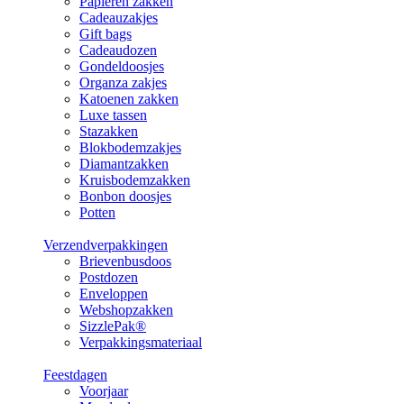
Papieren zakken
Cadeauzakjes
Gift bags
Cadeaudozen
Gondeldoosjes
Organza zakjes
Katoenen zakken
Luxe tassen
Stazakken
Blokbodemzakjes
Diamantzakken
Kruisbodemzakken
Bonbon doosjes
Potten
Verzendverpakkingen
Brievenbusdoos
Postdozen
Enveloppen
Webshopzakken
SizzlePak®
Verpakkingsmateriaal
Feestdagen
Voorjaar