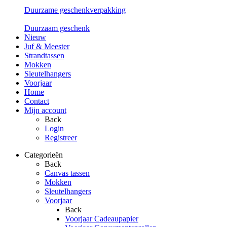
Duurzame geschenkverpakking
Duurzaam geschenk
Nieuw
Juf & Meester
Strandtassen
Mokken
Sleutelhangers
Voorjaar
Home
Contact
Mijn account
Back
Login
Registreer
Categorieën
Back
Canvas tassen
Mokken
Sleutelhangers
Voorjaar
Back
Voorjaar Cadeaupapier