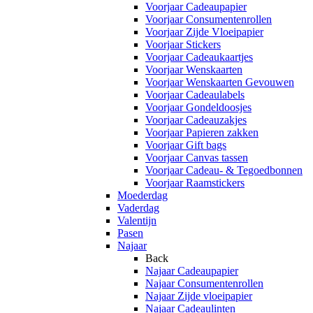
Voorjaar Cadeaupapier
Voorjaar Consumentenrollen
Voorjaar Zijde Vloeipapier
Voorjaar Stickers
Voorjaar Cadeaukaartjes
Voorjaar Wenskaarten
Voorjaar Wenskaarten Gevouwen
Voorjaar Cadeaulabels
Voorjaar Gondeldoosjes
Voorjaar Cadeauzakjes
Voorjaar Papieren zakken
Voorjaar Gift bags
Voorjaar Canvas tassen
Voorjaar Cadeau- & Tegoedbonnen
Voorjaar Raamstickers
Moederdag
Vaderdag
Valentijn
Pasen
Najaar
Back
Najaar Cadeaupapier
Najaar Consumentenrollen
Najaar Zijde vloeipapier
Najaar Cadeaulinten