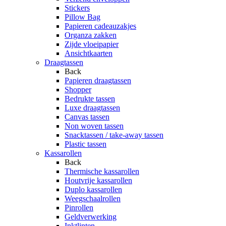
Stickers
Pillow Bag
Papieren cadeauzakjes
Organza zakken
Zijde vloeipapier
Ansichtkaarten
Draagtassen
Back
Papieren draagtassen
Shopper
Bedrukte tassen
Luxe draagtassen
Canvas tassen
Non woven tassen
Snacktassen / take-away tassen
Plastic tassen
Kassarollen
Back
Thermische kassarollen
Houtvrije kassarollen
Duplo kassarollen
Weegschaalrollen
Pinrollen
Geldverwerking
Inktlinten