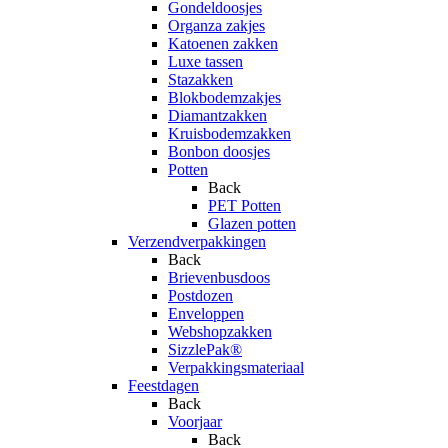
Gondeldoosjes
Organza zakjes
Katoenen zakken
Luxe tassen
Stazakken
Blokbodemzakjes
Diamantzakken
Kruisbodemzakken
Bonbon doosjes
Potten
Back
PET Potten
Glazen potten
Verzendverpakkingen
Back
Brievenbusdoos
Postdozen
Enveloppen
Webshopzakken
SizzlePak®
Verpakkingsmateriaal
Feestdagen
Back
Voorjaar
Back