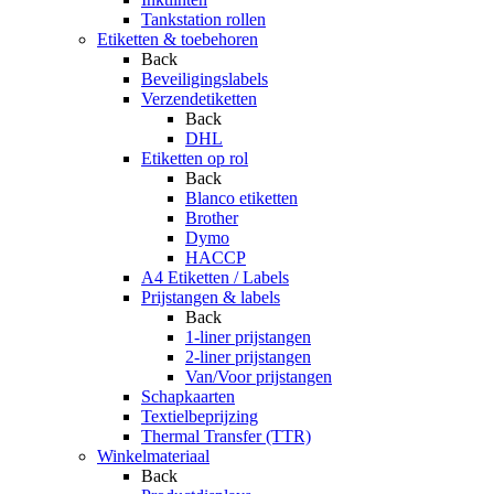
Tankstation rollen
Etiketten & toebehoren
Back
Beveiligingslabels
Verzendetiketten
Back
DHL
Etiketten op rol
Back
Blanco etiketten
Brother
Dymo
HACCP
A4 Etiketten / Labels
Prijstangen & labels
Back
1-liner prijstangen
2-liner prijstangen
Van/Voor prijstangen
Schapkaarten
Textielbeprijzing
Thermal Transfer (TTR)
Winkelmateriaal
Back