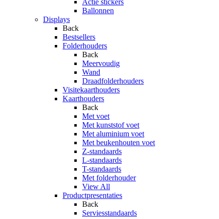
Actie stickers
Ballonnen
Displays
Back
Bestsellers
Folderhouders
Back
Meervoudig
Wand
Draadfolderhouders
Visitekaarthouders
Kaarthouders
Back
Met voet
Met kunststof voet
Met aluminium voet
Met beukenhouten voet
Z-standaards
L-standaards
T-standaards
Met folderhouder
View All
Productpresentaties
Back
Serviesstandaards