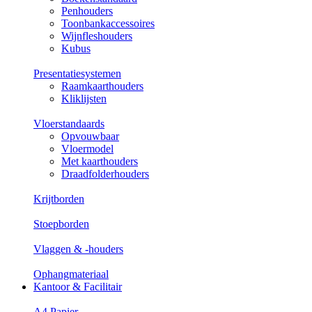
Penhouders
Toonbankaccessoires
Wijnfleshouders
Kubus
Presentatiesystemen
Raamkaarthouders
Kliklijsten
Vloerstandaards
Opvouwbaar
Vloermodel
Met kaarthouders
Draadfolderhouders
Krijtborden
Stoepborden
Vlaggen & -houders
Ophangmateriaal
Kantoor & Facilitair
A4 Papier