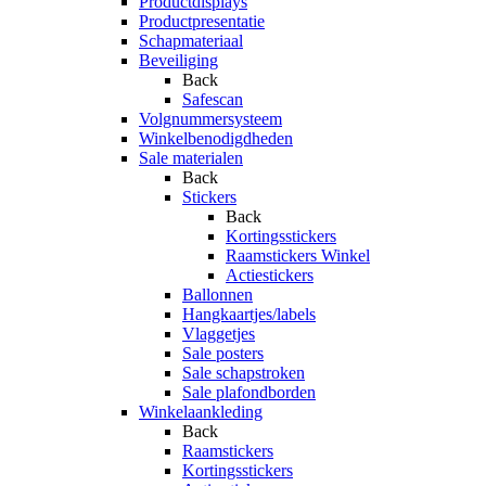
Productdisplays
Productpresentatie
Schapmateriaal
Beveiliging
Back
Safescan
Volgnummersysteem
Winkelbenodigdheden
Sale materialen
Back
Stickers
Back
Kortingsstickers
Raamstickers Winkel
Actiestickers
Ballonnen
Hangkaartjes/labels
Vlaggetjes
Sale posters
Sale schapstroken
Sale plafondborden
Winkelaankleding
Back
Raamstickers
Kortingsstickers