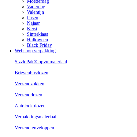
Moederdag
Vaderdag
Valentijn
Pasen
Najaar
Kerst
Sinterklaas
Halloween
Black Friday
Webshop verpakking
SizzlePak® opvulmateriaal
Brievenbusdozen
Verzendzakken
Verzenddozen
Autolock dozen
Verpakkingsmateriaal
Verzend enveloppen