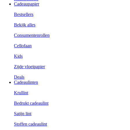
Cadeaupapier
Bestsellers
Bekijk alles
Consumentenrollen
Cellofaan
Kids
Zijde vloeipapier
Deals
Cadeaulinten
Krullint
Bedrukt cadeaulint
Satijn lint
Stoffen cadeaulint