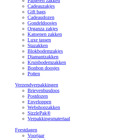
Papieren zakken
Cadeauzakjes
Gift bags
Cadeaudozen
Gondeldoosjes
Organza zakjes
Katoenen zakken
Luxe tassen
Stazakken
Blokbodemzakjes
Diamantzakken
Kruisbodemzakken
Bonbon doosjes
Potten
Verzendverpakkingen
Brievenbusdoos
Postdozen
Enveloppen
Webshopzakken
SizzlePak®
Verpakkingsmateriaal
Feestdagen
Voorjaar