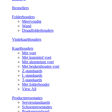
Bestsellers
Folderhouders
Meervoudig
Wand
Draadfolderhouders
Visitekaarthouders
Kaarthouders
Met voet
Met kunststof voet
Met aluminium voet
Met beukenhouten voet
Z-standaards
L-standaards
T-standaards
Met folderhouder
View All
Productpresentaties
Serviesstandaards
Schoenpresentaties
Boekenstandaard