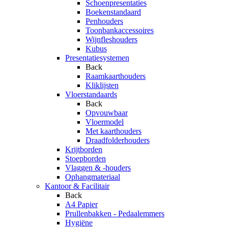
Schoenpresentaties
Boekenstandaard
Penhouders
Toonbankaccessoires
Wijnfleshouders
Kubus
Presentatiesystemen
Back
Raamkaarthouders
Kliklijsten
Vloerstandaards
Back
Opvouwbaar
Vloermodel
Met kaarthouders
Draadfolderhouders
Krijtborden
Stoepborden
Vlaggen & -houders
Ophangmateriaal
Kantoor & Facilitair
Back
A4 Papier
Prullenbakken - Pedaalemmers
Hygiëne