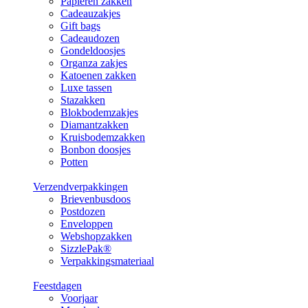
Papieren zakken
Cadeauzakjes
Gift bags
Cadeaudozen
Gondeldoosjes
Organza zakjes
Katoenen zakken
Luxe tassen
Stazakken
Blokbodemzakjes
Diamantzakken
Kruisbodemzakken
Bonbon doosjes
Potten
Verzendverpakkingen
Brievenbusdoos
Postdozen
Enveloppen
Webshopzakken
SizzlePak®
Verpakkingsmateriaal
Feestdagen
Voorjaar