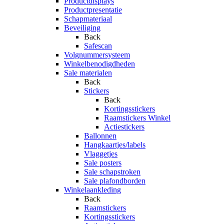
Productdisplays
Productpresentatie
Schapmateriaal
Beveiliging
Back
Safescan
Volgnummersysteem
Winkelbenodigdheden
Sale materialen
Back
Stickers
Back
Kortingsstickers
Raamstickers Winkel
Actiestickers
Ballonnen
Hangkaartjes/labels
Vlaggetjes
Sale posters
Sale schapstroken
Sale plafondborden
Winkelaankleding
Back
Raamstickers
Kortingsstickers