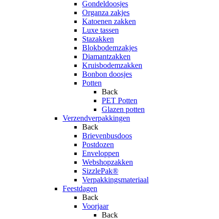
Gondeldoosjes
Organza zakjes
Katoenen zakken
Luxe tassen
Stazakken
Blokbodemzakjes
Diamantzakken
Kruisbodemzakken
Bonbon doosjes
Potten
Back
PET Potten
Glazen potten
Verzendverpakkingen
Back
Brievenbusdoos
Postdozen
Enveloppen
Webshopzakken
SizzlePak®
Verpakkingsmateriaal
Feestdagen
Back
Voorjaar
Back