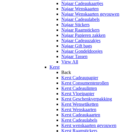
Najaar Cadeaukaartjes
Najaar Wenskaarten
Najaar Wenskaarten gevouwen
Najaar Cadeaulabels
Najaar Stickers
Najaar Raamstickers
Najaar Papieren zakken
Najaar Cadeauzakjes
Najaar Gift bags
Najaar Gondeldoosjes
Najaar Tassen
View All
Kerst
Back
Kerst Cadeaupapier
Kerst Consumentenrollen
Kerst Cadeaulinten
Kerst Vloeipapier
Kerst Geschenkverpakking
Kerst Wensetiketten
Kerst Wenskaarten
Kerst Cadeaukaarten
Kerst Cadeaulabels
Kerst wenskaarten gevouwen
Kerst Raamstickers