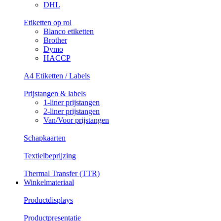
DHL
Etiketten op rol
Blanco etiketten
Brother
Dymo
HACCP
A4 Etiketten / Labels
Prijstangen & labels
1-liner prijstangen
2-liner prijstangen
Van/Voor prijstangen
Schapkaarten
Textielbeprijzing
Thermal Transfer (TTR)
Winkelmateriaal
Productdisplays
Productpresentatie