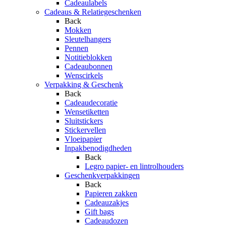
Cadeaulabels
Cadeaus & Relatiegeschenken
Back
Mokken
Sleutelhangers
Pennen
Notitieblokken
Cadeaubonnen
Wenscirkels
Verpakking & Geschenk
Back
Cadeaudecoratie
Wensetiketten
Sluitstickers
Stickervellen
Vloeipapier
Inpakbenodigdheden
Back
Legro papier- en lintrolhouders
Geschenkverpakkingen
Back
Papieren zakken
Cadeauzakjes
Gift bags
Cadeaudozen