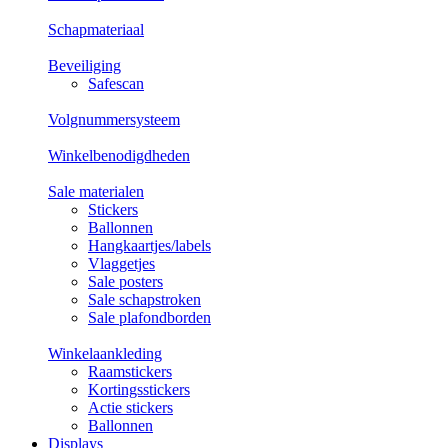
Schapmateriaal
Beveiliging
Safescan
Volgnummersysteem
Winkelbenodigdheden
Sale materialen
Stickers
Ballonnen
Hangkaartjes/labels
Vlaggetjes
Sale posters
Sale schapstroken
Sale plafondborden
Winkelaankleding
Raamstickers
Kortingsstickers
Actie stickers
Ballonnen
Displays