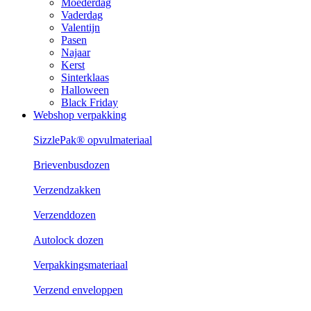
Moederdag
Vaderdag
Valentijn
Pasen
Najaar
Kerst
Sinterklaas
Halloween
Black Friday
Webshop verpakking
SizzlePak® opvulmateriaal
Brievenbusdozen
Verzendzakken
Verzenddozen
Autolock dozen
Verpakkingsmateriaal
Verzend enveloppen