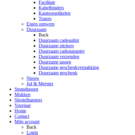
Facilitair
Kabelbinders
Kantoorartikelen
Toners
Eigen ontwerp
Duurzaam
Back
Duurzaam cadeaulint
Duurzame stickers
Duurzaam cadeaupapier
Duurzaam verzenden
Duurzame tassen
Duurzame geschenkverpakking
Duurzaam geschenk
Nieuw
Juf & Meester
Strandtassen
Mokken
Sleutelhangers
Voorjaar
Home
Contact
Mijn account
Back
Login