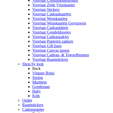
Voorjaar Consumentenrollen
Voorjaar Zijde Vloeipapier
Voorjaar Stickers
Voorjaar Cadeaukaartjes
Voorjaar Wenskaarten
Voorjaar Wenskaarten Gevouwen
Voorjaar Cadeaulabels
Voorjaar Gondeldoosjes
Voorjaar Cadeauzakjes
Voorjaar Papieren zakken
Voorjaar Gift bags
Voorjaar Canvas tassen
Voorjaar Cadeau- & Tegoedbonnen
Voorjaar Raamstickers
Shop by look
Back
Vintage Boho
Spring
Maritiem
Gentleman
Baby
Kids
Outlet
Raamstickers
Cadeaupapier