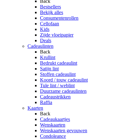
Back
Bestsellers
Bekijk alles
Consumentenrollen
Cellofaan
Kids
Zijde vloeipapier
Deals
Cadeaulinten
Back
Krullint
Bedrukt cadeaulint
Satijn lint
Stoffen cadeaulint
Koord / touw cadeaulint
Tule lint / weblint
Duurzame cadeaulinten
Cadeaustrikken
Raffia
Kaarten
Back
Cadeaukaartjes
Wenskaarten
Wenskaarten gevouwen
Condoleance