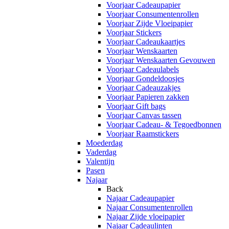
Voorjaar Cadeaupapier
Voorjaar Consumentenrollen
Voorjaar Zijde Vloeipapier
Voorjaar Stickers
Voorjaar Cadeaukaartjes
Voorjaar Wenskaarten
Voorjaar Wenskaarten Gevouwen
Voorjaar Cadeaulabels
Voorjaar Gondeldoosjes
Voorjaar Cadeauzakjes
Voorjaar Papieren zakken
Voorjaar Gift bags
Voorjaar Canvas tassen
Voorjaar Cadeau- & Tegoedbonnen
Voorjaar Raamstickers
Moederdag
Vaderdag
Valentijn
Pasen
Najaar
Back
Najaar Cadeaupapier
Najaar Consumentenrollen
Najaar Zijde vloeipapier
Najaar Cadeaulinten