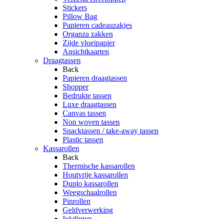
Stickers
Pillow Bag
Papieren cadeauzakjes
Organza zakken
Zijde vloeipapier
Ansichtkaarten
Draagtassen
Back
Papieren draagtassen
Shopper
Bedrukte tassen
Luxe draagtassen
Canvas tassen
Non woven tassen
Snacktassen / take-away tassen
Plastic tassen
Kassarollen
Back
Thermische kassarollen
Houtvrije kassarollen
Duplo kassarollen
Weegschaalrollen
Pinrollen
Geldverwerking
Inktlinten