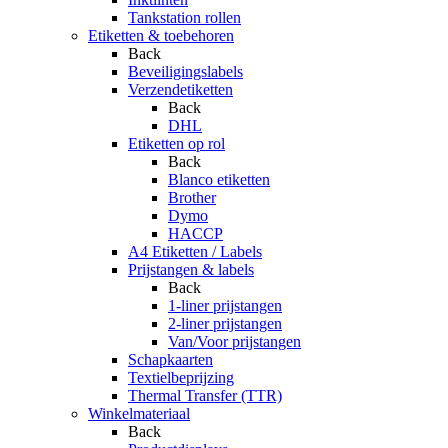
Tankstation rollen
Etiketten & toebehoren
Back
Beveiligingslabels
Verzendetiketten
Back
DHL
Etiketten op rol
Back
Blanco etiketten
Brother
Dymo
HACCP
A4 Etiketten / Labels
Prijstangen & labels
Back
1-liner prijstangen
2-liner prijstangen
Van/Voor prijstangen
Schapkaarten
Textielbeprijzing
Thermal Transfer (TTR)
Winkelmateriaal
Back