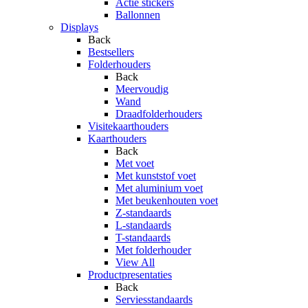
Actie stickers
Ballonnen
Displays
Back
Bestsellers
Folderhouders
Back
Meervoudig
Wand
Draadfolderhouders
Visitekaarthouders
Kaarthouders
Back
Met voet
Met kunststof voet
Met aluminium voet
Met beukenhouten voet
Z-standaards
L-standaards
T-standaards
Met folderhouder
View All
Productpresentaties
Back
Serviesstandaards