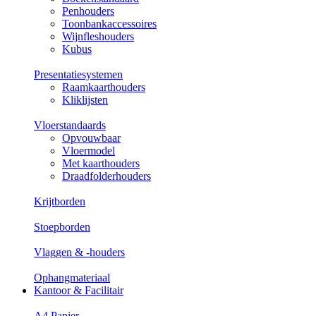
Penhouders
Toonbankaccessoires
Wijnfleshouders
Kubus
Presentatiesystemen
Raamkaarthouders
Kliklijsten
Vloerstandaards
Opvouwbaar
Vloermodel
Met kaarthouders
Draadfolderhouders
Krijtborden
Stoepborden
Vlaggen & -houders
Ophangmateriaal
Kantoor & Facilitair
A4 Papier