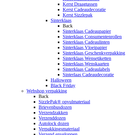
Kerst Draagtassen
Kerst Cadeaudecoratie
Kerst Sizzlepak
Sinterklaas
Back
Sinterklaas Cadeaupapier
Sinterklaas Consumentenrollen
Sinterklaas Cadeaulinten
Sinterklaas Vloeipapier
Sinterklaas Geschenkverpakking
Sinterklaas Wensetiketten
Sinterklaas Wenskaarten
Sinterklaas Cadeaulabels
Sinterlaas Cadeaudecoratie
Halloween
Black Friday
Webshop verpakking
Back
SizzlePak® opvulmateriaal
Brievenbusdozen
Verzendzakken
Verzenddozen
Autolock dozen
Verpakkingsmateriaal
Verzend enveloppen