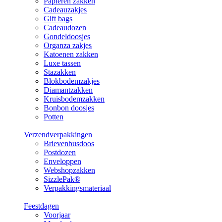
Papieren zakken
Cadeauzakjes
Gift bags
Cadeaudozen
Gondeldoosjes
Organza zakjes
Katoenen zakken
Luxe tassen
Stazakken
Blokbodemzakjes
Diamantzakken
Kruisbodemzakken
Bonbon doosjes
Potten
Verzendverpakkingen
Brievenbusdoos
Postdozen
Enveloppen
Webshopzakken
SizzlePak®
Verpakkingsmateriaal
Feestdagen
Voorjaar