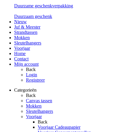
Duurzame geschenkverpakking
Duurzaam geschenk
Nieuw
Juf & Meester
Strandtassen
Mokken
Sleutelhangers
Voorjaar
Home
Contact
Mijn account
Back
Login
Registreer
Categorieën
Back
Canvas tassen
Mokken
Sleutelhangers
Voorjaar
Back
Voorjaar Cadeaupapier