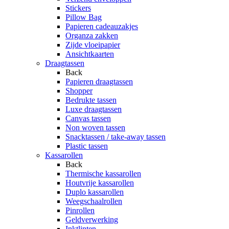
Stickers
Pillow Bag
Papieren cadeauzakjes
Organza zakken
Zijde vloeipapier
Ansichtkaarten
Draagtassen
Back
Papieren draagtassen
Shopper
Bedrukte tassen
Luxe draagtassen
Canvas tassen
Non woven tassen
Snacktassen / take-away tassen
Plastic tassen
Kassarollen
Back
Thermische kassarollen
Houtvrije kassarollen
Duplo kassarollen
Weegschaalrollen
Pinrollen
Geldverwerking
Inktlinten