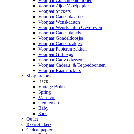
Voorjaar Consumentenrollen
Voorjaar Zijde Vloeipapier
Voorjaar Stickers
Voorjaar Cadeaukaartjes
Voorjaar Wenskaarten
Voorjaar Wenskaarten Gevouwen
Voorjaar Cadeaulabels
Voorjaar Gondeldoosjes
Voorjaar Cadeauzakjes
Voorjaar Papieren zakken
Voorjaar Gift bags
Voorjaar Canvas tassen
Voorjaar Cadeau- & Tegoedbonnen
Voorjaar Raamstickers
Shop by look
Back
Vintage Boho
Spring
Maritiem
Gentleman
Baby
Kids
Outlet
Raamstickers
Cadeaupapier