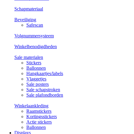
Schapmateriaal
Beveiliging
Safescan
Volgnummersysteem
Winkelbenodigdheden
Sale materialen
Stickers
Ballonnen
Hangkaartjes/labels
Vlaggetjes
Sale posters
Sale schapstroken
Sale plafondborden
Winkelaankleding
Raamstickers
Kortingsstickers
Actie stickers
Ballonnen
Displays