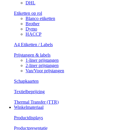
DHL
Etiketten op rol
Blanco etiketten
Brother
Dymo
HACCP
A4 Etiketten / Labels
Prijstangen & labels
1-liner prijstangen
2-liner prijstangen
Van/Voor prijstangen
Schapkaarten
Textielbeprijzing
Thermal Transfer (TTR)
Winkelmateriaal
Productdisplays
Productpresentatie