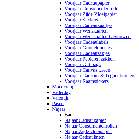
Voorjaar Cadeaupapier
Voorjaar Consumentenrollen
Voorjaar Zijde Vloeipapier
Voorjaar Stickers
Voorjaar Cadeaukaartjes
Voorjaar Wenskaarten
Voorjaar Wenskaarten Gevouwen
Voorjaar Cadeaulabels
Voorjaar Gondeldoosjes
Voorjaar Cadeauzakjes
Voorjaar Papieren zakken
Voorjaar Gift bags
Voorjaar Canvas tassen
Voorjaar Cadeau- & Tegoedbonnen
Voorjaar Raamstickers
Moederdag
Vaderdag
Valentijn
Pasen
Najaar
Back
Najaar Cadeaupapier
Najaar Consumentenrollen
Najaar Zijde vloeipapier
Najaar Cadeaulinten