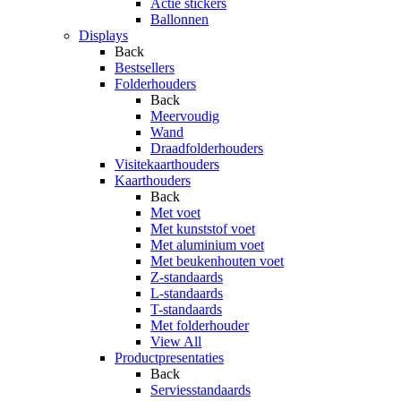
Actie stickers
Ballonnen
Displays
Back
Bestsellers
Folderhouders
Back
Meervoudig
Wand
Draadfolderhouders
Visitekaarthouders
Kaarthouders
Back
Met voet
Met kunststof voet
Met aluminium voet
Met beukenhouten voet
Z-standaards
L-standaards
T-standaards
Met folderhouder
View All
Productpresentaties
Back
Serviesstandaards