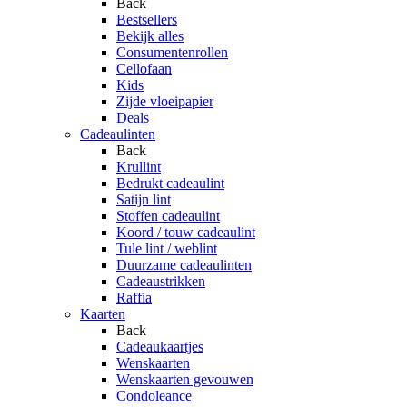
Back
Bestsellers
Bekijk alles
Consumentenrollen
Cellofaan
Kids
Zijde vloeipapier
Deals
Cadeaulinten
Back
Krullint
Bedrukt cadeaulint
Satijn lint
Stoffen cadeaulint
Koord / touw cadeaulint
Tule lint / weblint
Duurzame cadeaulinten
Cadeaustrikken
Raffia
Kaarten
Back
Cadeaukaartjes
Wenskaarten
Wenskaarten gevouwen
Condoleance