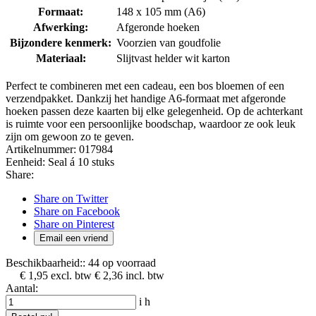
Formaat:
148 x 105 mm (A6)
Afwerking:
Afgeronde hoeken
Bijzondere kenmerk:
Voorzien van goudfolie
Materiaal:
Slijtvast helder wit karton
Perfect te combineren met een cadeau, een bos bloemen of een
verzendpakket. Dankzij het handige A6-formaat met afgeronde
hoeken passen deze kaarten bij elke gelegenheid. Op de achterkant
is ruimte voor een persoonlijke boodschap, waardoor ze ook leuk
zijn om gewoon zo te geven.
Artikelnummer:
017984
Eenheid:
Seal á 10 stuks
Share:
Share on Twitter
Share on Facebook
Share on Pinterest
Email een vriend
Beschikbaarheid::
44 op voorraad
€ 1,95
excl. btw
€ 2,36
incl. btw
Aantal:
i
h