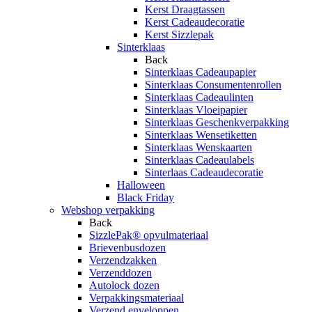
Kerst Draagtassen
Kerst Cadeaudecoratie
Kerst Sizzlepak
Sinterklaas
Back
Sinterklaas Cadeaupapier
Sinterklaas Consumentenrollen
Sinterklaas Cadeaulinten
Sinterklaas Vloeipapier
Sinterklaas Geschenkverpakking
Sinterklaas Wensetiketten
Sinterklaas Wenskaarten
Sinterklaas Cadeaulabels
Sinterlaas Cadeaudecoratie
Halloween
Black Friday
Webshop verpakking
Back
SizzlePak® opvulmateriaal
Brievenbusdozen
Verzendzakken
Verzenddozen
Autolock dozen
Verpakkingsmateriaal
Verzend enveloppen