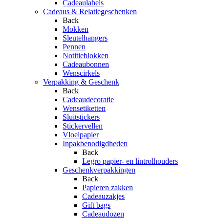
Cadeaulabels
Cadeaus & Relatiegeschenken
Back
Mokken
Sleutelhangers
Pennen
Notitieblokken
Cadeaubonnen
Wenscirkels
Verpakking & Geschenk
Back
Cadeaudecoratie
Wensetiketten
Sluitstickers
Stickervellen
Vloeipapier
Inpakbenodigdheden
Back
Legro papier- en lintrolhouders
Geschenkverpakkingen
Back
Papieren zakken
Cadeauzakjes
Gift bags
Cadeaudozen