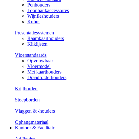
Penhouders
Toonbankaccessoires
Wijnfleshouders
Kubus
Presentatiesystemen
Raamkaarthouders
Kliklijsten
Vloerstandaards
Opvouwbaar
Vloermodel
Met kaarthouders
Draadfolderhouders
Krijtborden
Stoepborden
Vlaggen & -houders
Ophangmateriaal
Kantoor & Facilitair
A4 Papier