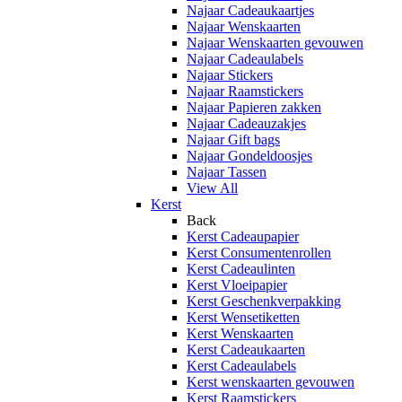
Najaar Cadeaukaartjes
Najaar Wenskaarten
Najaar Wenskaarten gevouwen
Najaar Cadeaulabels
Najaar Stickers
Najaar Raamstickers
Najaar Papieren zakken
Najaar Cadeauzakjes
Najaar Gift bags
Najaar Gondeldoosjes
Najaar Tassen
View All
Kerst
Back
Kerst Cadeaupapier
Kerst Consumentenrollen
Kerst Cadeaulinten
Kerst Vloeipapier
Kerst Geschenkverpakking
Kerst Wensetiketten
Kerst Wenskaarten
Kerst Cadeaukaarten
Kerst Cadeaulabels
Kerst wenskaarten gevouwen
Kerst Raamstickers