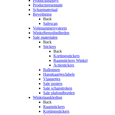
Productdisplays
Productpresentatie
Schapmateriaal
Beveiliging
Back
Safescan
Volgnummersysteem
Winkelbenodigdheden
Sale materialen
Back
Stickers
Back
Kortingsstickers
Raamstickers Winkel
Actiestickers
Ballonnen
Hangkaartjes/labels
Vlaggetjes
Sale posters
Sale schapstroken
Sale plafondborden
Winkelaankleding
Back
Raamstickers
Kortingsstickers