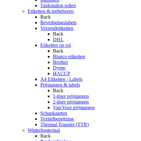
Tankstation rollen
Etiketten & toebehoren
Back
Beveiligingslabels
Verzendetiketten
Back
DHL
Etiketten op rol
Back
Blanco etiketten
Brother
Dymo
HACCP
A4 Etiketten / Labels
Prijstangen & labels
Back
1-liner prijstangen
2-liner prijstangen
Van/Voor prijstangen
Schapkaarten
Textielbeprijzing
Thermal Transfer (TTR)
Winkelmateriaal
Back