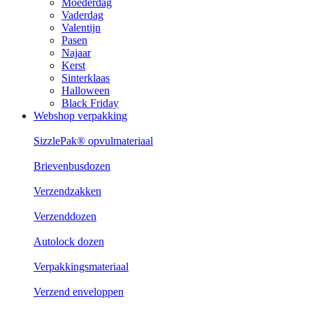
Moederdag
Vaderdag
Valentijn
Pasen
Najaar
Kerst
Sinterklaas
Halloween
Black Friday
Webshop verpakking
SizzlePak® opvulmateriaal
Brievenbusdozen
Verzendzakken
Verzenddozen
Autolock dozen
Verpakkingsmateriaal
Verzend enveloppen