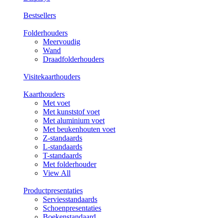
Bestsellers
Folderhouders
Meervoudig
Wand
Draadfolderhouders
Visitekaarthouders
Kaarthouders
Met voet
Met kunststof voet
Met aluminium voet
Met beukenhouten voet
Z-standaards
L-standaards
T-standaards
Met folderhouder
View All
Productpresentaties
Serviesstandaards
Schoenpresentaties
Boekenstandaard