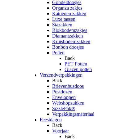
Gondeldoosjes
Organza zakjes
Katoenen zakken
Luxe tassen
Stazakken
Blokbodemzakjes
Diamantzakken
Kruisbodemzakken
Bonbon doosjes
Potten
Back
PET Potten
Glazen potten
Verzendverpakkingen
Back
Brievenbusdoos
Postdozen
Enveloppen
Webshopzakken
SizzlePak®
Verpakkingsmateriaal
Feestdagen
Back
Voorjaar
Back