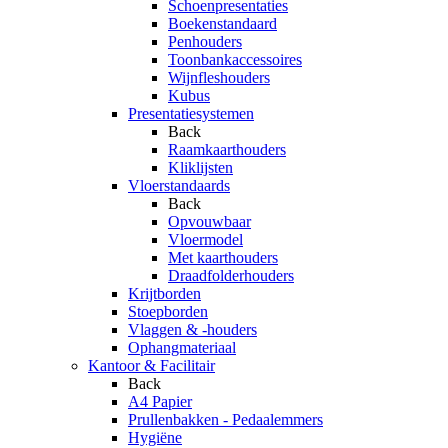
Schoenpresentaties
Boekenstandaard
Penhouders
Toonbankaccessoires
Wijnfleshouders
Kubus
Presentatiesystemen
Back
Raamkaarthouders
Kliklijsten
Vloerstandaards
Back
Opvouwbaar
Vloermodel
Met kaarthouders
Draadfolderhouders
Krijtborden
Stoepborden
Vlaggen & -houders
Ophangmateriaal
Kantoor & Facilitair
Back
A4 Papier
Prullenbakken - Pedaalemmers
Hygiëne