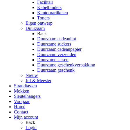
Facilitair
Kabelbinders
Kantoorartikelen
Toners
Eigen ontwerp
Duurzaam
Back
Duurzaam cadeaulint
Duurzame stickers
Duurzaam cadeaupapier
Duurzaam verzenden
Duurzame tassen
Duurzame geschenkverpakking
Duurzaam geschenk
Nieuw
Juf & Meester
Strandtassen
Mokken
Sleutelhangers
Voorjaar
Home
Contact
Mijn account
Back
Login