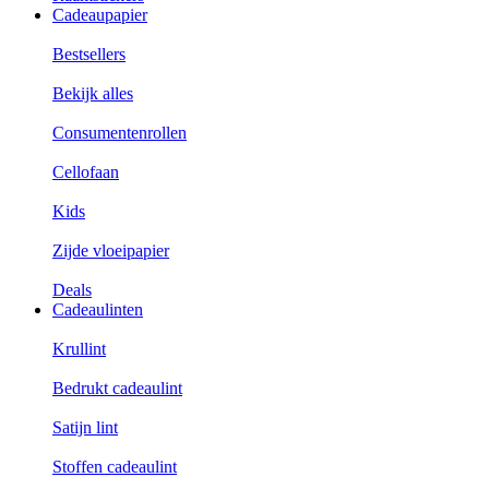
Cadeaupapier
Bestsellers
Bekijk alles
Consumentenrollen
Cellofaan
Kids
Zijde vloeipapier
Deals
Cadeaulinten
Krullint
Bedrukt cadeaulint
Satijn lint
Stoffen cadeaulint