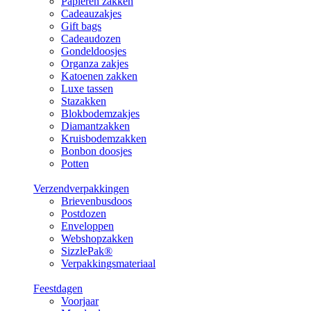
Papieren zakken
Cadeauzakjes
Gift bags
Cadeaudozen
Gondeldoosjes
Organza zakjes
Katoenen zakken
Luxe tassen
Stazakken
Blokbodemzakjes
Diamantzakken
Kruisbodemzakken
Bonbon doosjes
Potten
Verzendverpakkingen
Brievenbusdoos
Postdozen
Enveloppen
Webshopzakken
SizzlePak®
Verpakkingsmateriaal
Feestdagen
Voorjaar