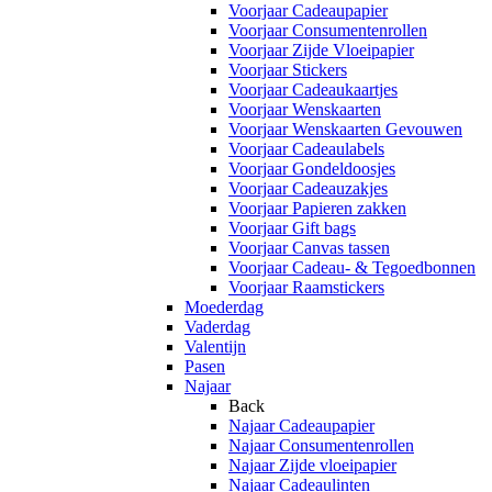
Voorjaar Cadeaupapier
Voorjaar Consumentenrollen
Voorjaar Zijde Vloeipapier
Voorjaar Stickers
Voorjaar Cadeaukaartjes
Voorjaar Wenskaarten
Voorjaar Wenskaarten Gevouwen
Voorjaar Cadeaulabels
Voorjaar Gondeldoosjes
Voorjaar Cadeauzakjes
Voorjaar Papieren zakken
Voorjaar Gift bags
Voorjaar Canvas tassen
Voorjaar Cadeau- & Tegoedbonnen
Voorjaar Raamstickers
Moederdag
Vaderdag
Valentijn
Pasen
Najaar
Back
Najaar Cadeaupapier
Najaar Consumentenrollen
Najaar Zijde vloeipapier
Najaar Cadeaulinten