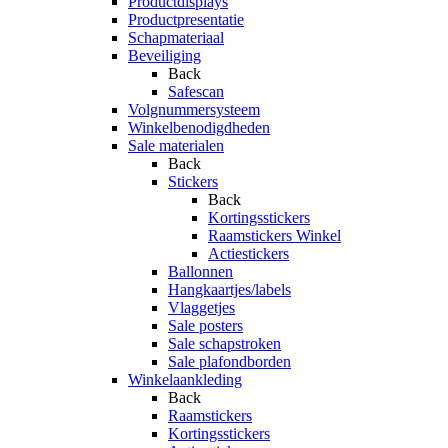
Productdisplays
Productpresentatie
Schapmateriaal
Beveiliging
Back
Safescan
Volgnummersysteem
Winkelbenodigdheden
Sale materialen
Back
Stickers
Back
Kortingsstickers
Raamstickers Winkel
Actiestickers
Ballonnen
Hangkaartjes/labels
Vlaggetjes
Sale posters
Sale schapstroken
Sale plafondborden
Winkelaankleding
Back
Raamstickers
Kortingsstickers