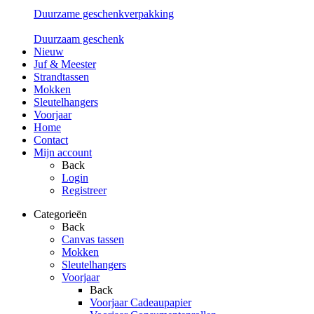
Duurzame geschenkverpakking
Duurzaam geschenk
Nieuw
Juf & Meester
Strandtassen
Mokken
Sleutelhangers
Voorjaar
Home
Contact
Mijn account
Back
Login
Registreer
Categorieën
Back
Canvas tassen
Mokken
Sleutelhangers
Voorjaar
Back
Voorjaar Cadeaupapier