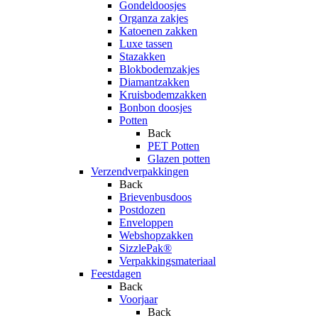
Gondeldoosjes
Organza zakjes
Katoenen zakken
Luxe tassen
Stazakken
Blokbodemzakjes
Diamantzakken
Kruisbodemzakken
Bonbon doosjes
Potten
Back
PET Potten
Glazen potten
Verzendverpakkingen
Back
Brievenbusdoos
Postdozen
Enveloppen
Webshopzakken
SizzlePak®
Verpakkingsmateriaal
Feestdagen
Back
Voorjaar
Back