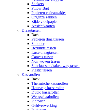
Stickers
Pillow Bag
Papieren cadeauzakjes
Organza zakken
Zijde vloeipapier
Ansichtkaarten
Draagtassen
Back
Papieren draagtassen
Shopper
Bedrukte tassen
Luxe draagtassen
Canvas tassen
Non woven tassen
Snacktassen / take-away tassen
Plastic tassen
Kassarollen
Back
Thermische kassarollen
Houtvrije kassarollen
Duplo kassarollen
Weegschaalrollen
Pinrollen
Geldverwerking
Inktlinten