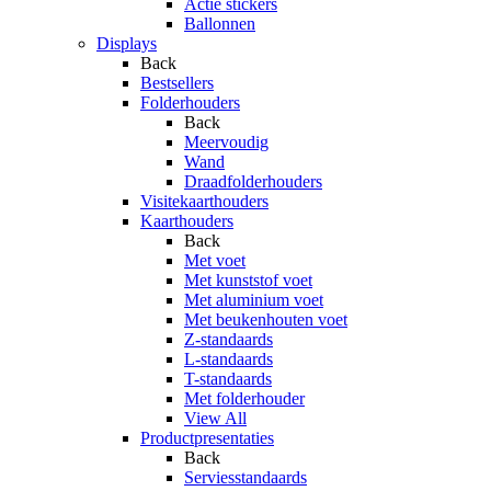
Actie stickers
Ballonnen
Displays
Back
Bestsellers
Folderhouders
Back
Meervoudig
Wand
Draadfolderhouders
Visitekaarthouders
Kaarthouders
Back
Met voet
Met kunststof voet
Met aluminium voet
Met beukenhouten voet
Z-standaards
L-standaards
T-standaards
Met folderhouder
View All
Productpresentaties
Back
Serviesstandaards