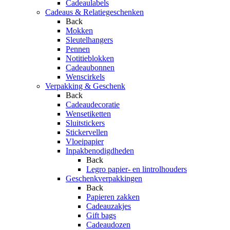
Cadeaulabels
Cadeaus & Relatiegeschenken
Back
Mokken
Sleutelhangers
Pennen
Notitieblokken
Cadeaubonnen
Wenscirkels
Verpakking & Geschenk
Back
Cadeaudecoratie
Wensetiketten
Sluitstickers
Stickervellen
Vloeipapier
Inpakbenodigdheden
Back
Legro papier- en lintrolhouders
Geschenkverpakkingen
Back
Papieren zakken
Cadeauzakjes
Gift bags
Cadeaudozen