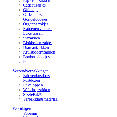
Papieren zakken
Cadeauzakjes
Gift bags
Cadeaudozen
Gondeldoosjes
Organza zakjes
Katoenen zakken
Luxe tassen
Stazakken
Blokbodemzakjes
Diamantzakken
Kruisbodemzakken
Bonbon doosjes
Potten
Verzendverpakkingen
Brievenbusdoos
Postdozen
Enveloppen
Webshopzakken
SizzlePak®
Verpakkingsmateriaal
Feestdagen
Voorjaar