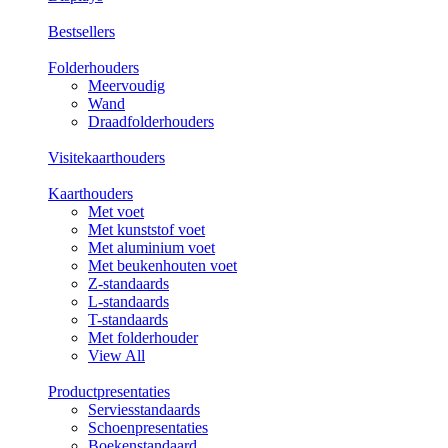
Bestsellers
Folderhouders
Meervoudig
Wand
Draadfolderhouders
Visitekaarthouders
Kaarthouders
Met voet
Met kunststof voet
Met aluminium voet
Met beukenhouten voet
Z-standaards
L-standaards
T-standaards
Met folderhouder
View All
Productpresentaties
Serviesstandaards
Schoenpresentaties
Boekenstandaard