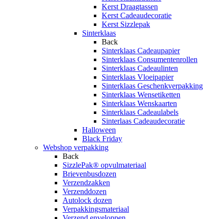
Kerst Draagtassen
Kerst Cadeaudecoratie
Kerst Sizzlepak
Sinterklaas
Back
Sinterklaas Cadeaupapier
Sinterklaas Consumentenrollen
Sinterklaas Cadeaulinten
Sinterklaas Vloeipapier
Sinterklaas Geschenkverpakking
Sinterklaas Wensetiketten
Sinterklaas Wenskaarten
Sinterklaas Cadeaulabels
Sinterlaas Cadeaudecoratie
Halloween
Black Friday
Webshop verpakking
Back
SizzlePak® opvulmateriaal
Brievenbusdozen
Verzendzakken
Verzenddozen
Autolock dozen
Verpakkingsmateriaal
Verzend enveloppen