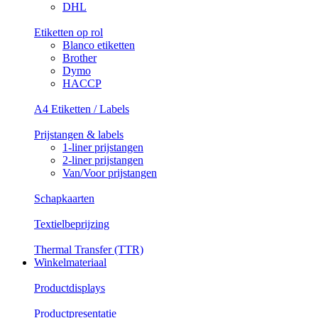
DHL
Etiketten op rol
Blanco etiketten
Brother
Dymo
HACCP
A4 Etiketten / Labels
Prijstangen & labels
1-liner prijstangen
2-liner prijstangen
Van/Voor prijstangen
Schapkaarten
Textielbeprijzing
Thermal Transfer (TTR)
Winkelmateriaal
Productdisplays
Productpresentatie