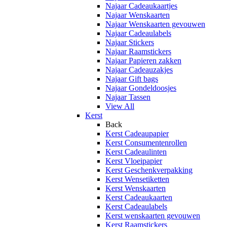
Najaar Cadeaukaartjes
Najaar Wenskaarten
Najaar Wenskaarten gevouwen
Najaar Cadeaulabels
Najaar Stickers
Najaar Raamstickers
Najaar Papieren zakken
Najaar Cadeauzakjes
Najaar Gift bags
Najaar Gondeldoosjes
Najaar Tassen
View All
Kerst
Back
Kerst Cadeaupapier
Kerst Consumentenrollen
Kerst Cadeaulinten
Kerst Vloeipapier
Kerst Geschenkverpakking
Kerst Wensetiketten
Kerst Wenskaarten
Kerst Cadeaukaarten
Kerst Cadeaulabels
Kerst wenskaarten gevouwen
Kerst Raamstickers