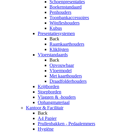
Schoenpresentaties
Boekenstandaard
Penhouders
Toonbankaccessoires
Wijnfleshouders
Kubus
Presentatiesystemen
Back
Raamkaarthouders
Kliklijsten
Vloerstandaards
Back
Opvouwbaar
Vloermodel
Met kaarthouders
Draadfolderhouders
Krijtborden
Stoepborden
Vlaggen & -houders
Ophangmateriaal
Kantoor & Facilitair
Back
A4 Papier
Prullenbakken - Pedaalemmers
Hygiëne