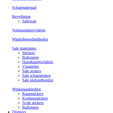
Schapmateriaal
Beveiliging
Safescan
Volgnummersysteem
Winkelbenodigdheden
Sale materialen
Stickers
Ballonnen
Hangkaartjes/labels
Vlaggetjes
Sale posters
Sale schapstroken
Sale plafondborden
Winkelaankleding
Raamstickers
Kortingsstickers
Actie stickers
Ballonnen
Displays