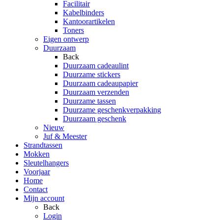
Facilitair
Kabelbinders
Kantoorartikelen
Toners
Eigen ontwerp
Duurzaam
Back
Duurzaam cadeaulint
Duurzame stickers
Duurzaam cadeaupapier
Duurzaam verzenden
Duurzame tassen
Duurzame geschenkverpakking
Duurzaam geschenk
Nieuw
Juf & Meester
Strandtassen
Mokken
Sleutelhangers
Voorjaar
Home
Contact
Mijn account
Back
Login