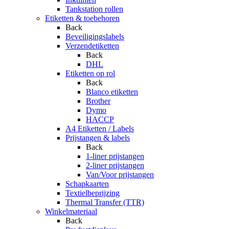
Tankstation rollen
Etiketten & toebehoren
Back
Beveiligingslabels
Verzendetiketten
Back
DHL
Etiketten op rol
Back
Blanco etiketten
Brother
Dymo
HACCP
A4 Etiketten / Labels
Prijstangen & labels
Back
1-liner prijstangen
2-liner prijstangen
Van/Voor prijstangen
Schapkaarten
Textielbeprijzing
Thermal Transfer (TTR)
Winkelmateriaal
Back