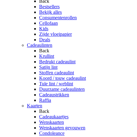
Back
Bestsellers
Bekijk alles
Consumentenrollen
Cellofaan
Kids
Zijde vloeipapier
Deals
Cadeaulinten
Back
Krullint
Bedrukt cadeaulint
Satijn lint
Stoffen cadeaulint
Koord / touw cadeaulint
Tule lint / weblint
Duurzame cadeaulinten
Cadeaustrikken
Raffia
Kaarten
Back
Cadeaukaartjes
Wenskaarten
Wenskaarten gevouwen
Condoleance