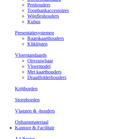
Penhouders
Toonbankaccessoires
Wijnfleshouders
Kubus
Presentatiesystemen
Raamkaarthouders
Kliklijsten
Vloerstandaards
Opvouwbaar
Vloermodel
Met kaarthouders
Draadfolderhouders
Krijtborden
Stoepborden
Vlaggen & -houders
Ophangmateriaal
Kantoor & Facilitair
A4 Papier