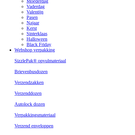
Moederdag
Vaderdag
Valentijn
Pasen
Najaar
Kerst
Sinterklaas
Halloween
Black Friday
Webshop verpakking
SizzlePak® opvulmateriaal
Brievenbusdozen
Verzendzakken
Verzenddozen
Autolock dozen
Verpakkingsmateriaal
Verzend enveloppen