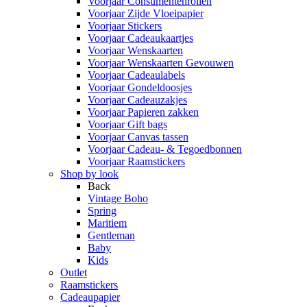
Voorjaar Consumentenrollen
Voorjaar Zijde Vloeipapier
Voorjaar Stickers
Voorjaar Cadeaukaartjes
Voorjaar Wenskaarten
Voorjaar Wenskaarten Gevouwen
Voorjaar Cadeaulabels
Voorjaar Gondeldoosjes
Voorjaar Cadeauzakjes
Voorjaar Papieren zakken
Voorjaar Gift bags
Voorjaar Canvas tassen
Voorjaar Cadeau- & Tegoedbonnen
Voorjaar Raamstickers
Shop by look
Back
Vintage Boho
Spring
Maritiem
Gentleman
Baby
Kids
Outlet
Raamstickers
Cadeaupapier