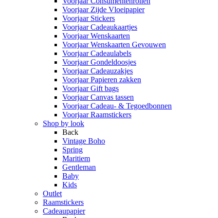
Voorjaar Consumentenrollen
Voorjaar Zijde Vloeipapier
Voorjaar Stickers
Voorjaar Cadeaukaartjes
Voorjaar Wenskaarten
Voorjaar Wenskaarten Gevouwen
Voorjaar Cadeaulabels
Voorjaar Gondeldoosjes
Voorjaar Cadeauzakjes
Voorjaar Papieren zakken
Voorjaar Gift bags
Voorjaar Canvas tassen
Voorjaar Cadeau- & Tegoedbonnen
Voorjaar Raamstickers
Shop by look
Back
Vintage Boho
Spring
Maritiem
Gentleman
Baby
Kids
Outlet
Raamstickers
Cadeaupapier