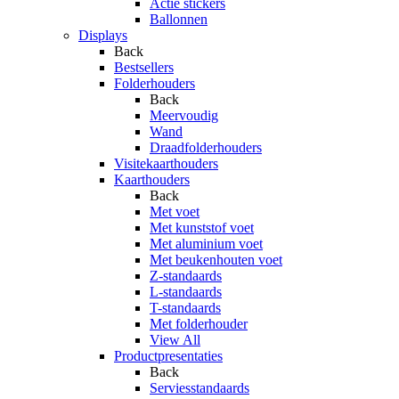
Actie stickers
Ballonnen
Displays
Back
Bestsellers
Folderhouders
Back
Meervoudig
Wand
Draadfolderhouders
Visitekaarthouders
Kaarthouders
Back
Met voet
Met kunststof voet
Met aluminium voet
Met beukenhouten voet
Z-standaards
L-standaards
T-standaards
Met folderhouder
View All
Productpresentaties
Back
Serviesstandaards