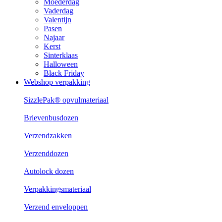
Moederdag
Vaderdag
Valentijn
Pasen
Najaar
Kerst
Sinterklaas
Halloween
Black Friday
Webshop verpakking
SizzlePak® opvulmateriaal
Brievenbusdozen
Verzendzakken
Verzenddozen
Autolock dozen
Verpakkingsmateriaal
Verzend enveloppen