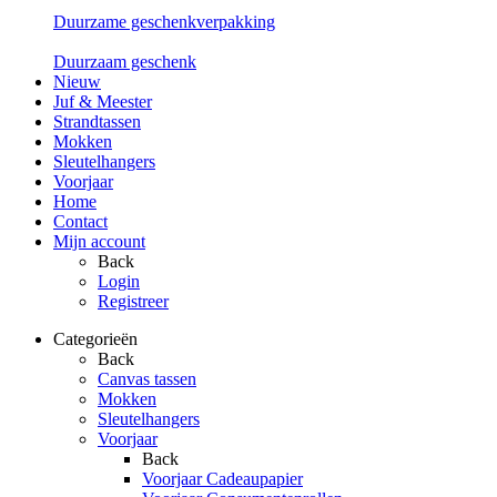
Duurzame geschenkverpakking
Duurzaam geschenk
Nieuw
Juf & Meester
Strandtassen
Mokken
Sleutelhangers
Voorjaar
Home
Contact
Mijn account
Back
Login
Registreer
Categorieën
Back
Canvas tassen
Mokken
Sleutelhangers
Voorjaar
Back
Voorjaar Cadeaupapier