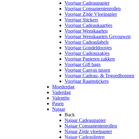
Voorjaar Cadeaupapier
Voorjaar Consumentenrollen
Voorjaar Zijde Vloeipapier
Voorjaar Stickers
Voorjaar Cadeaukaartjes
Voorjaar Wenskaarten
Voorjaar Wenskaarten Gevouwen
Voorjaar Cadeaulabels
Voorjaar Gondeldoosjes
Voorjaar Cadeauzakjes
Voorjaar Papieren zakken
Voorjaar Gift bags
Voorjaar Canvas tassen
Voorjaar Cadeau- & Tegoedbonnen
Voorjaar Raamstickers
Moederdag
Vaderdag
Valentijn
Pasen
Najaar
Back
Najaar Cadeaupapier
Najaar Consumentenrollen
Najaar Zijde vloeipapier
Najaar Cadeaulinten