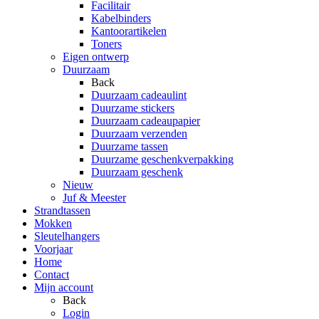
Facilitair
Kabelbinders
Kantoorartikelen
Toners
Eigen ontwerp
Duurzaam
Back
Duurzaam cadeaulint
Duurzame stickers
Duurzaam cadeaupapier
Duurzaam verzenden
Duurzame tassen
Duurzame geschenkverpakking
Duurzaam geschenk
Nieuw
Juf & Meester
Strandtassen
Mokken
Sleutelhangers
Voorjaar
Home
Contact
Mijn account
Back
Login