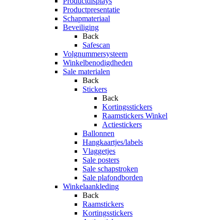
Productdisplays
Productpresentatie
Schapmateriaal
Beveiliging
Back
Safescan
Volgnummersysteem
Winkelbenodigdheden
Sale materialen
Back
Stickers
Back
Kortingsstickers
Raamstickers Winkel
Actiestickers
Ballonnen
Hangkaartjes/labels
Vlaggetjes
Sale posters
Sale schapstroken
Sale plafondborden
Winkelaankleding
Back
Raamstickers
Kortingsstickers