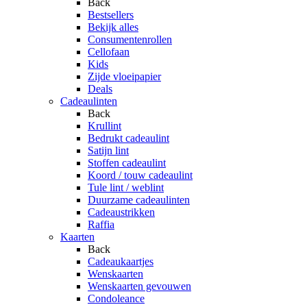
Back
Bestsellers
Bekijk alles
Consumentenrollen
Cellofaan
Kids
Zijde vloeipapier
Deals
Cadeaulinten
Back
Krullint
Bedrukt cadeaulint
Satijn lint
Stoffen cadeaulint
Koord / touw cadeaulint
Tule lint / weblint
Duurzame cadeaulinten
Cadeaustrikken
Raffia
Kaarten
Back
Cadeaukaartjes
Wenskaarten
Wenskaarten gevouwen
Condoleance