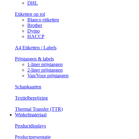
DHL
Etiketten op rol
Blanco etiketten
Brother
Dymo
HACCP
A4 Etiketten / Labels
Prijstangen & labels
1-liner prijstangen
2-liner prijstangen
Van/Voor prijstangen
Schapkaarten
Textielbeprijzing
Thermal Transfer (TTR)
Winkelmateriaal
Productdisplays
Productpresentatie