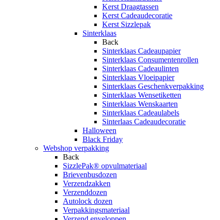
Kerst Draagtassen
Kerst Cadeaudecoratie
Kerst Sizzlepak
Sinterklaas
Back
Sinterklaas Cadeaupapier
Sinterklaas Consumentenrollen
Sinterklaas Cadeaulinten
Sinterklaas Vloeipapier
Sinterklaas Geschenkverpakking
Sinterklaas Wensetiketten
Sinterklaas Wenskaarten
Sinterklaas Cadeaulabels
Sinterlaas Cadeaudecoratie
Halloween
Black Friday
Webshop verpakking
Back
SizzlePak® opvulmateriaal
Brievenbusdozen
Verzendzakken
Verzenddozen
Autolock dozen
Verpakkingsmateriaal
Verzend enveloppen