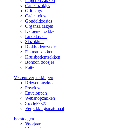
Papieren zakken
Cadeauzakjes
Gift bags
Cadeaudozen
Gondeldoosjes
Organza zakjes
Katoenen zakken
Luxe tassen
Stazakken
Blokbodemzakjes
Diamantzakken
Kruisbodemzakken
Bonbon doosjes
Potten
Verzendverpakkingen
Brievenbusdoos
Postdozen
Enveloppen
Webshopzakken
SizzlePak®
Verpakkingsmateriaal
Feestdagen
Voorjaar