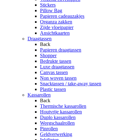
Stickers
Pillow Bag
Papieren cadeauzakjes
Organza zakken
Zijde vloeipapier
Ansichtkaarten
Draagtassen
Back
Papieren draagtassen
Shopper
Bedrukte tassen
Luxe draagtassen
Canvas tassen
Non woven tassen
Snacktassen / take-away tassen
Plastic tassen
Kassarollen
Back
Thermische kassarollen
Houtvrije kassarollen
Duplo kassarollen
Weegschaalrollen
Pinrollen
Geldverwerking
Inktlinten