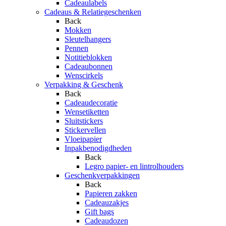
Cadeaulabels
Cadeaus & Relatiegeschenken
Back
Mokken
Sleutelhangers
Pennen
Notitieblokken
Cadeaubonnen
Wenscirkels
Verpakking & Geschenk
Back
Cadeaudecoratie
Wensetiketten
Sluitstickers
Stickervellen
Vloeipapier
Inpakbenodigdheden
Back
Legro papier- en lintrolhouders
Geschenkverpakkingen
Back
Papieren zakken
Cadeauzakjes
Gift bags
Cadeaudozen