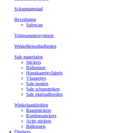
Schapmateriaal
Beveiliging
Safescan
Volgnummersysteem
Winkelbenodigdheden
Sale materialen
Stickers
Ballonnen
Hangkaartjes/labels
Vlaggetjes
Sale posters
Sale schapstroken
Sale plafondborden
Winkelaankleding
Raamstickers
Kortingsstickers
Actie stickers
Ballonnen
Displays