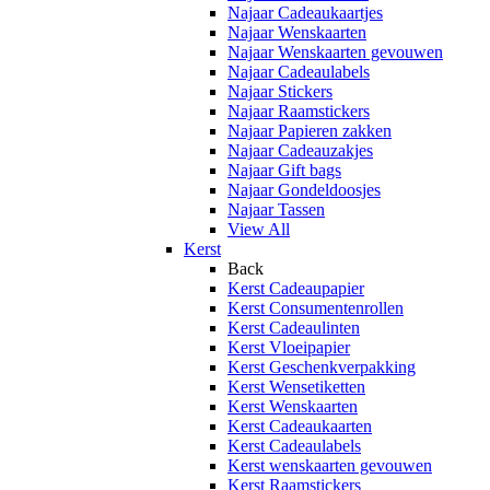
Najaar Cadeaukaartjes
Najaar Wenskaarten
Najaar Wenskaarten gevouwen
Najaar Cadeaulabels
Najaar Stickers
Najaar Raamstickers
Najaar Papieren zakken
Najaar Cadeauzakjes
Najaar Gift bags
Najaar Gondeldoosjes
Najaar Tassen
View All
Kerst
Back
Kerst Cadeaupapier
Kerst Consumentenrollen
Kerst Cadeaulinten
Kerst Vloeipapier
Kerst Geschenkverpakking
Kerst Wensetiketten
Kerst Wenskaarten
Kerst Cadeaukaarten
Kerst Cadeaulabels
Kerst wenskaarten gevouwen
Kerst Raamstickers