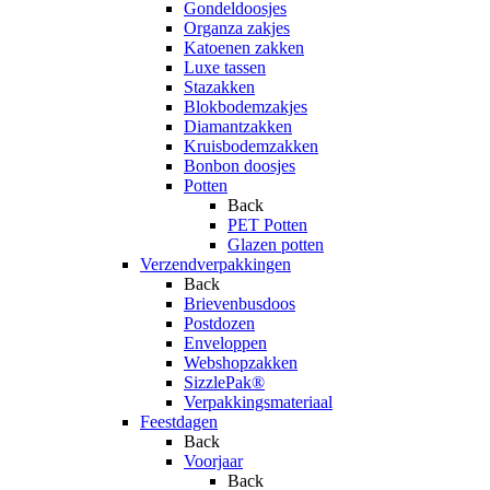
Gondeldoosjes
Organza zakjes
Katoenen zakken
Luxe tassen
Stazakken
Blokbodemzakjes
Diamantzakken
Kruisbodemzakken
Bonbon doosjes
Potten
Back
PET Potten
Glazen potten
Verzendverpakkingen
Back
Brievenbusdoos
Postdozen
Enveloppen
Webshopzakken
SizzlePak®
Verpakkingsmateriaal
Feestdagen
Back
Voorjaar
Back