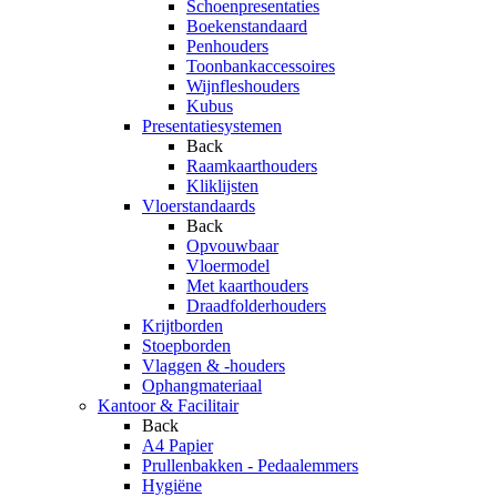
Schoenpresentaties
Boekenstandaard
Penhouders
Toonbankaccessoires
Wijnfleshouders
Kubus
Presentatiesystemen
Back
Raamkaarthouders
Kliklijsten
Vloerstandaards
Back
Opvouwbaar
Vloermodel
Met kaarthouders
Draadfolderhouders
Krijtborden
Stoepborden
Vlaggen & -houders
Ophangmateriaal
Kantoor & Facilitair
Back
A4 Papier
Prullenbakken - Pedaalemmers
Hygiëne