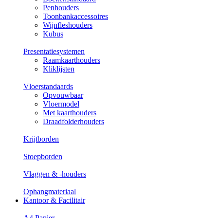
Penhouders
Toonbankaccessoires
Wijnfleshouders
Kubus
Presentatiesystemen
Raamkaarthouders
Kliklijsten
Vloerstandaards
Opvouwbaar
Vloermodel
Met kaarthouders
Draadfolderhouders
Krijtborden
Stoepborden
Vlaggen & -houders
Ophangmateriaal
Kantoor & Facilitair
A4 Papier