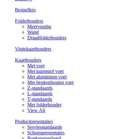
Bestsellers
Folderhouders
Meervoudig
Wand
Draadfolderhouders
Visitekaarthouders
Kaarthouders
Met voet
Met kunststof voet
Met aluminium voet
Met beukenhouten voet
Z-standaards
L-standaards
T-standaards
Met folderhouder
View All
Productpresentaties
Serviesstandaards
Schoenpresentaties
Boekenstandaard