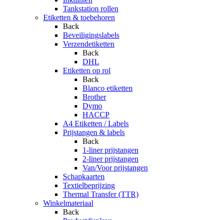
Tankstation rollen
Etiketten & toebehoren
Back
Beveiligingslabels
Verzendetiketten
Back
DHL
Etiketten op rol
Back
Blanco etiketten
Brother
Dymo
HACCP
A4 Etiketten / Labels
Prijstangen & labels
Back
1-liner prijstangen
2-liner prijstangen
Van/Voor prijstangen
Schapkaarten
Textielbeprijzing
Thermal Transfer (TTR)
Winkelmateriaal
Back