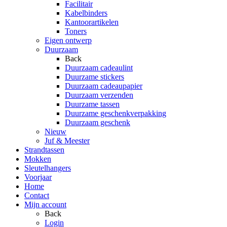
Facilitair
Kabelbinders
Kantoorartikelen
Toners
Eigen ontwerp
Duurzaam
Back
Duurzaam cadeaulint
Duurzame stickers
Duurzaam cadeaupapier
Duurzaam verzenden
Duurzame tassen
Duurzame geschenkverpakking
Duurzaam geschenk
Nieuw
Juf & Meester
Strandtassen
Mokken
Sleutelhangers
Voorjaar
Home
Contact
Mijn account
Back
Login