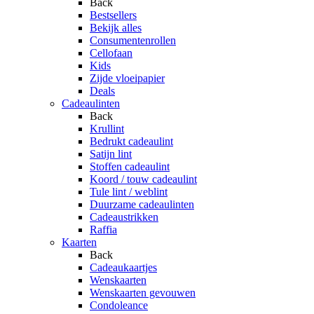
Back
Bestsellers
Bekijk alles
Consumentenrollen
Cellofaan
Kids
Zijde vloeipapier
Deals
Cadeaulinten
Back
Krullint
Bedrukt cadeaulint
Satijn lint
Stoffen cadeaulint
Koord / touw cadeaulint
Tule lint / weblint
Duurzame cadeaulinten
Cadeaustrikken
Raffia
Kaarten
Back
Cadeaukaartjes
Wenskaarten
Wenskaarten gevouwen
Condoleance