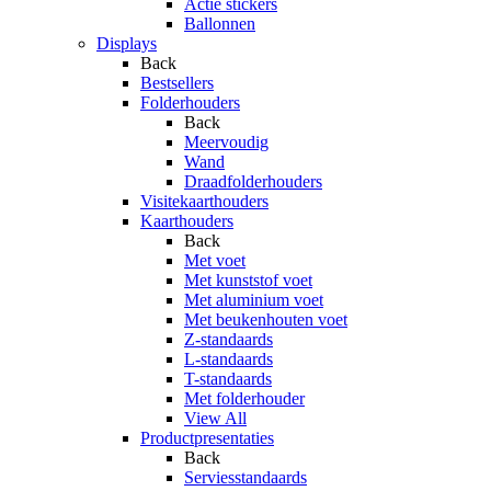
Actie stickers
Ballonnen
Displays
Back
Bestsellers
Folderhouders
Back
Meervoudig
Wand
Draadfolderhouders
Visitekaarthouders
Kaarthouders
Back
Met voet
Met kunststof voet
Met aluminium voet
Met beukenhouten voet
Z-standaards
L-standaards
T-standaards
Met folderhouder
View All
Productpresentaties
Back
Serviesstandaards