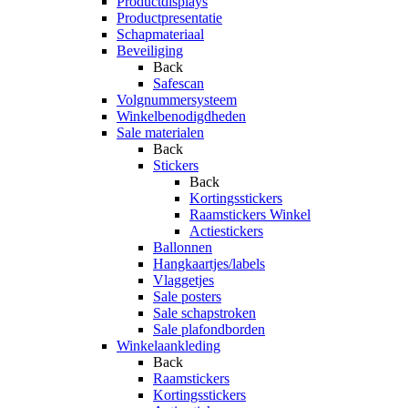
Productdisplays
Productpresentatie
Schapmateriaal
Beveiliging
Back
Safescan
Volgnummersysteem
Winkelbenodigdheden
Sale materialen
Back
Stickers
Back
Kortingsstickers
Raamstickers Winkel
Actiestickers
Ballonnen
Hangkaartjes/labels
Vlaggetjes
Sale posters
Sale schapstroken
Sale plafondborden
Winkelaankleding
Back
Raamstickers
Kortingsstickers