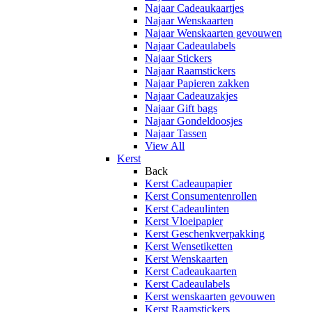
Najaar Cadeaukaartjes
Najaar Wenskaarten
Najaar Wenskaarten gevouwen
Najaar Cadeaulabels
Najaar Stickers
Najaar Raamstickers
Najaar Papieren zakken
Najaar Cadeauzakjes
Najaar Gift bags
Najaar Gondeldoosjes
Najaar Tassen
View All
Kerst
Back
Kerst Cadeaupapier
Kerst Consumentenrollen
Kerst Cadeaulinten
Kerst Vloeipapier
Kerst Geschenkverpakking
Kerst Wensetiketten
Kerst Wenskaarten
Kerst Cadeaukaarten
Kerst Cadeaulabels
Kerst wenskaarten gevouwen
Kerst Raamstickers