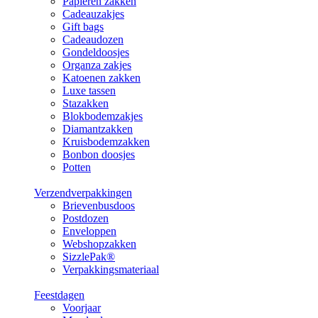
Papieren zakken
Cadeauzakjes
Gift bags
Cadeaudozen
Gondeldoosjes
Organza zakjes
Katoenen zakken
Luxe tassen
Stazakken
Blokbodemzakjes
Diamantzakken
Kruisbodemzakken
Bonbon doosjes
Potten
Verzendverpakkingen
Brievenbusdoos
Postdozen
Enveloppen
Webshopzakken
SizzlePak®
Verpakkingsmateriaal
Feestdagen
Voorjaar