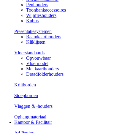
Penhouders
Toonbankaccessoires
Wijnfleshouders
Kubus
Presentatiesystemen
Raamkaarthouders
Kliklijsten
Vloerstandaards
Opvouwbaar
Vloermodel
Met kaarthouders
Draadfolderhouders
Krijtborden
Stoepborden
Vlaggen & -houders
Ophangmateriaal
Kantoor & Facilitair
A4 Papier