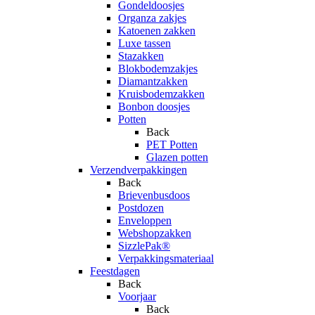
Gondeldoosjes
Organza zakjes
Katoenen zakken
Luxe tassen
Stazakken
Blokbodemzakjes
Diamantzakken
Kruisbodemzakken
Bonbon doosjes
Potten
Back
PET Potten
Glazen potten
Verzendverpakkingen
Back
Brievenbusdoos
Postdozen
Enveloppen
Webshopzakken
SizzlePak®
Verpakkingsmateriaal
Feestdagen
Back
Voorjaar
Back