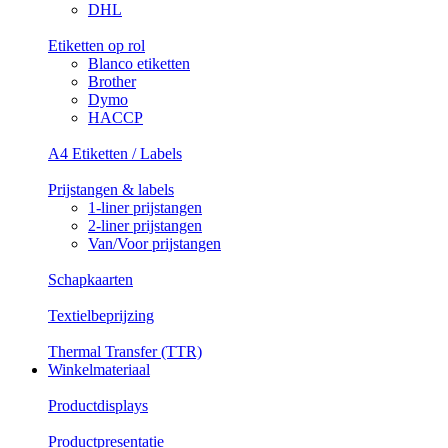
DHL
Etiketten op rol
Blanco etiketten
Brother
Dymo
HACCP
A4 Etiketten / Labels
Prijstangen & labels
1-liner prijstangen
2-liner prijstangen
Van/Voor prijstangen
Schapkaarten
Textielbeprijzing
Thermal Transfer (TTR)
Winkelmateriaal
Productdisplays
Productpresentatie