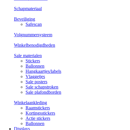
Schapmateriaal
Beveiliging
Safescan
Volgnummersysteem
Winkelbenodigdheden
Sale materialen
Stickers
Ballonnen
Hangkaartjes/labels
Vlaggetjes
Sale posters
Sale schapstroken
Sale plafondborden
Winkelaankleding
Raamstickers
Kortingsstickers
Actie stickers
Ballonnen
Displays