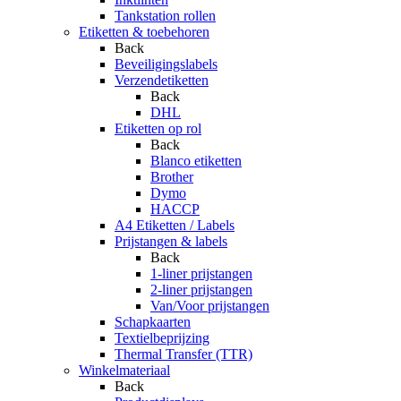
Tankstation rollen
Etiketten & toebehoren
Back
Beveiligingslabels
Verzendetiketten
Back
DHL
Etiketten op rol
Back
Blanco etiketten
Brother
Dymo
HACCP
A4 Etiketten / Labels
Prijstangen & labels
Back
1-liner prijstangen
2-liner prijstangen
Van/Voor prijstangen
Schapkaarten
Textielbeprijzing
Thermal Transfer (TTR)
Winkelmateriaal
Back