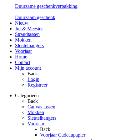
Duurzame geschenkverpakking
Duurzaam geschenk
Nieuw
Juf & Meester
Strandtassen
Mokken
Sleutelhangers
Voorjaar
Home
Contact
Mijn account
Back
Login
Registreer
Categorieën
Back
Canvas tassen
Mokken
Sleutelhangers
Voorjaar
Back
Voorjaar Cadeaupapier