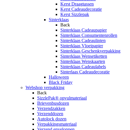
Kerst Draagtassen
Kerst Cadeaudecoratie
Kerst Sizzlepak
Sinterklaas
Back
Sinterklaas Cadeaupapier
Sinterklaas Consumentenrollen
Sinterklaas Cadeaulinten
Sinterklaas Vloeipapier
Sinterklaas Geschenkverpakking
Sinterklaas Wensetiketten
Sinterklaas Wenskaarten
Sinterklaas Cadeaulabels
Sinterlaas Cadeaudecoratie
Halloween
Black Friday
Webshop verpakking
Back
SizzlePak® opvulmateriaal
Brievenbusdozen
Verzendzakken
Verzenddozen
Autolock dozen
Verpakkingsmateriaal
Verzend enveloppen