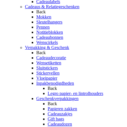
Cadeaulabels
Cadeaus & Relatiegeschenken
Back
Mokken
Sleutelhangers
Pennen
Notitieblokken
Cadeaubonnen
Wenscirkels
Verpakking & Geschenk
Back
Cadeaudecoratie
Wensetiketten
Sluitstickers
Stickervellen
Vloeipapier
Inpakbenodigdheden
Back
Legro papier- en lintrolhouders
Geschenkverpakkingen
Back
Papieren zakken
Cadeauzakjes
Gift bags
Cadeaudozen