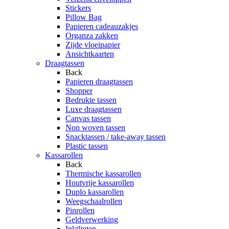
Stickers
Pillow Bag
Papieren cadeauzakjes
Organza zakken
Zijde vloeipapier
Ansichtkaarten
Draagtassen
Back
Papieren draagtassen
Shopper
Bedrukte tassen
Luxe draagtassen
Canvas tassen
Non woven tassen
Snacktassen / take-away tassen
Plastic tassen
Kassarollen
Back
Thermische kassarollen
Houtvrije kassarollen
Duplo kassarollen
Weegschaalrollen
Pinrollen
Geldverwerking
Inktlinten