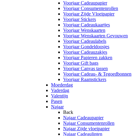
Voorjaar Cadeaupapier
Voorjaar Consumentenrollen
Voorjaar Zijde Vloeipapier
Voorjaar Stickers
Voorjaar Cadeaukaartjes
Voorjaar Wenskaarten
Voorjaar Wenskaarten Gevouwen
Voorjaar Cadeaulabels
Voorjaar Gondeldoosjes
Voorjaar Cadeauzakjes
Voorjaar Papieren zakken
Voorjaar Gift bags
Voorjaar Canvas tassen
Voorjaar Cadeau- & Tegoedbonnen
Voorjaar Raamstickers
Moederdag
Vaderdag
Valentijn
Pasen
Najaar
Back
Najaar Cadeaupapier
Najaar Consumentenrollen
Najaar Zijde vloeipapier
Najaar Cadeaulinten