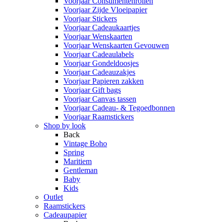
Voorjaar Consumentenrollen
Voorjaar Zijde Vloeipapier
Voorjaar Stickers
Voorjaar Cadeaukaartjes
Voorjaar Wenskaarten
Voorjaar Wenskaarten Gevouwen
Voorjaar Cadeaulabels
Voorjaar Gondeldoosjes
Voorjaar Cadeauzakjes
Voorjaar Papieren zakken
Voorjaar Gift bags
Voorjaar Canvas tassen
Voorjaar Cadeau- & Tegoedbonnen
Voorjaar Raamstickers
Shop by look
Back
Vintage Boho
Spring
Maritiem
Gentleman
Baby
Kids
Outlet
Raamstickers
Cadeaupapier