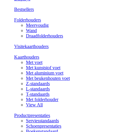
Bestsellers
Folderhouders
Meervoudig
Wand
Draadfolderhouders
Visitekaarthouders
Kaarthouders
Met voet
Met kunststof voet
Met aluminium voet
Met beukenhouten voet
Z-standaards
L-standaards
T-standaards
Met folderhouder
View All
Productpresentaties
Serviesstandaards
Schoenpresentaties
Boekenstandaard