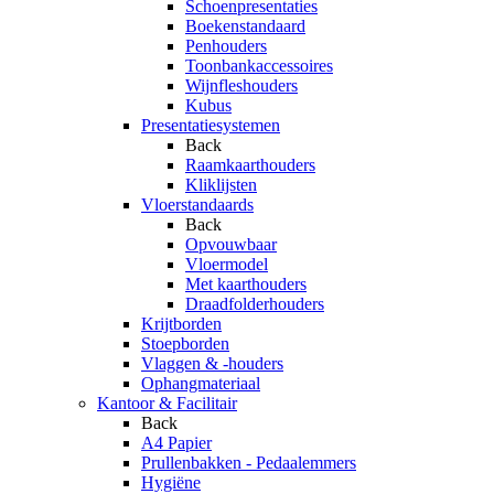
Schoenpresentaties
Boekenstandaard
Penhouders
Toonbankaccessoires
Wijnfleshouders
Kubus
Presentatiesystemen
Back
Raamkaarthouders
Kliklijsten
Vloerstandaards
Back
Opvouwbaar
Vloermodel
Met kaarthouders
Draadfolderhouders
Krijtborden
Stoepborden
Vlaggen & -houders
Ophangmateriaal
Kantoor & Facilitair
Back
A4 Papier
Prullenbakken - Pedaalemmers
Hygiëne