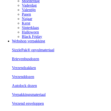
Moederdag
Vaderdag
Valentijn
Pasen
Najaar
Kerst
Sinterklaas
Halloween
Black Friday
Webshop verpakking
SizzlePak® opvulmateriaal
Brievenbusdozen
Verzendzakken
Verzenddozen
Autolock dozen
Verpakkingsmateriaal
Verzend enveloppen