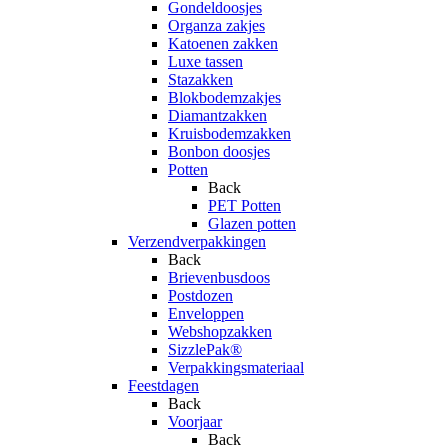
Gondeldoosjes
Organza zakjes
Katoenen zakken
Luxe tassen
Stazakken
Blokbodemzakjes
Diamantzakken
Kruisbodemzakken
Bonbon doosjes
Potten
Back
PET Potten
Glazen potten
Verzendverpakkingen
Back
Brievenbusdoos
Postdozen
Enveloppen
Webshopzakken
SizzlePak®
Verpakkingsmateriaal
Feestdagen
Back
Voorjaar
Back