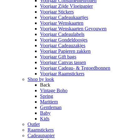
Voorjaar Consumentenrollen
Voorjaar Zijde Vloeipapier
Voorjaar Stickers
Voorjaar Cadeaukaartjes
Voorjaar Wenskaarten
Voorjaar Wenskaarten Gevouwen
Voorjaar Cadeaulabels
Voorjaar Gondeldoosjes
Voorjaar Cadeauzakjes
Voorjaar Papieren zakken
Voorjaar Gift bags
Voorjaar Canvas tassen
Voorjaar Cadeau- & Tegoedbonnen
Voorjaar Raamstickers
Shop by look
Back
Vintage Boho
Spring
Maritiem
Gentleman
Baby
Kids
Outlet
Raamstickers
Cadeaupapier