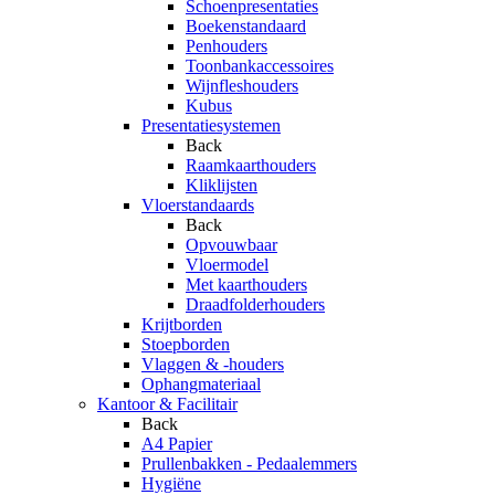
Schoenpresentaties
Boekenstandaard
Penhouders
Toonbankaccessoires
Wijnfleshouders
Kubus
Presentatiesystemen
Back
Raamkaarthouders
Kliklijsten
Vloerstandaards
Back
Opvouwbaar
Vloermodel
Met kaarthouders
Draadfolderhouders
Krijtborden
Stoepborden
Vlaggen & -houders
Ophangmateriaal
Kantoor & Facilitair
Back
A4 Papier
Prullenbakken - Pedaalemmers
Hygiëne