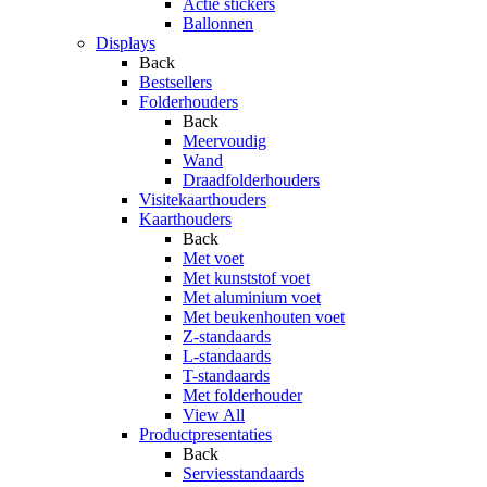
Actie stickers
Ballonnen
Displays
Back
Bestsellers
Folderhouders
Back
Meervoudig
Wand
Draadfolderhouders
Visitekaarthouders
Kaarthouders
Back
Met voet
Met kunststof voet
Met aluminium voet
Met beukenhouten voet
Z-standaards
L-standaards
T-standaards
Met folderhouder
View All
Productpresentaties
Back
Serviesstandaards