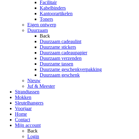
Facilitair
Kabelbinders
Kantoorartikelen
Toners
Eigen ontwerp
Duurzaam
Back
Duurzaam cadeaulint
Duurzame stickers
Duurzaam cadeaupapier
Duurzaam verzenden
Duurzame tassen
Duurzame geschenkverpakking
Duurzaam geschenk
Nieuw
Juf & Meester
Strandtassen
Mokken
Sleutelhangers
Voorjaar
Home
Contact
Mijn account
Back
Login