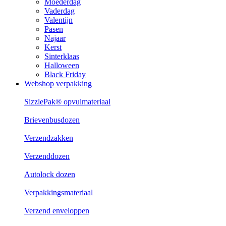
Moederdag
Vaderdag
Valentijn
Pasen
Najaar
Kerst
Sinterklaas
Halloween
Black Friday
Webshop verpakking
SizzlePak® opvulmateriaal
Brievenbusdozen
Verzendzakken
Verzenddozen
Autolock dozen
Verpakkingsmateriaal
Verzend enveloppen