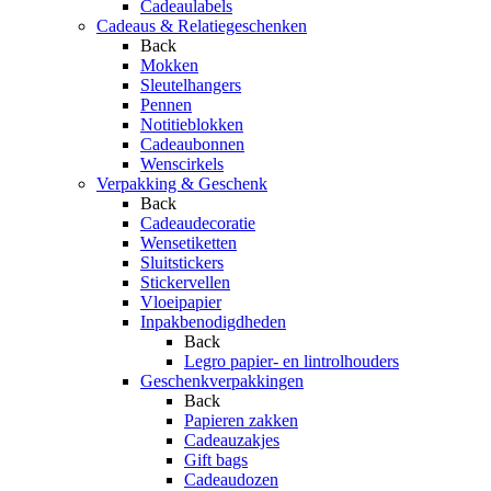
Cadeaulabels
Cadeaus & Relatiegeschenken
Back
Mokken
Sleutelhangers
Pennen
Notitieblokken
Cadeaubonnen
Wenscirkels
Verpakking & Geschenk
Back
Cadeaudecoratie
Wensetiketten
Sluitstickers
Stickervellen
Vloeipapier
Inpakbenodigdheden
Back
Legro papier- en lintrolhouders
Geschenkverpakkingen
Back
Papieren zakken
Cadeauzakjes
Gift bags
Cadeaudozen