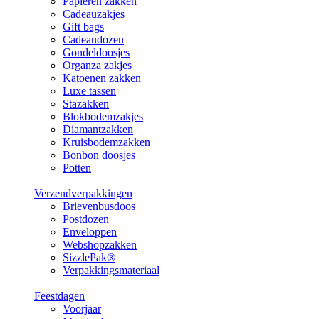
Papieren zakken
Cadeauzakjes
Gift bags
Cadeaudozen
Gondeldoosjes
Organza zakjes
Katoenen zakken
Luxe tassen
Stazakken
Blokbodemzakjes
Diamantzakken
Kruisbodemzakken
Bonbon doosjes
Potten
Verzendverpakkingen
Brievenbusdoos
Postdozen
Enveloppen
Webshopzakken
SizzlePak®
Verpakkingsmateriaal
Feestdagen
Voorjaar