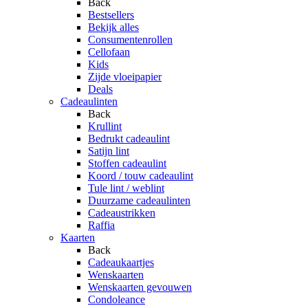
Back
Bestsellers
Bekijk alles
Consumentenrollen
Cellofaan
Kids
Zijde vloeipapier
Deals
Cadeaulinten
Back
Krullint
Bedrukt cadeaulint
Satijn lint
Stoffen cadeaulint
Koord / touw cadeaulint
Tule lint / weblint
Duurzame cadeaulinten
Cadeaustrikken
Raffia
Kaarten
Back
Cadeaukaartjes
Wenskaarten
Wenskaarten gevouwen
Condoleance