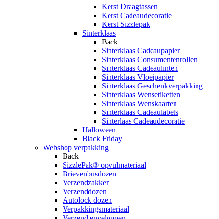
Kerst Draagtassen
Kerst Cadeaudecoratie
Kerst Sizzlepak
Sinterklaas
Back
Sinterklaas Cadeaupapier
Sinterklaas Consumentenrollen
Sinterklaas Cadeaulinten
Sinterklaas Vloeipapier
Sinterklaas Geschenkverpakking
Sinterklaas Wensetiketten
Sinterklaas Wenskaarten
Sinterklaas Cadeaulabels
Sinterlaas Cadeaudecoratie
Halloween
Black Friday
Webshop verpakking
Back
SizzlePak® opvulmateriaal
Brievenbusdozen
Verzendzakken
Verzenddozen
Autolock dozen
Verpakkingsmateriaal
Verzend enveloppen