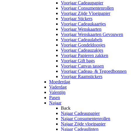
Voorjaar Cadeaupapier
Voorjaar Consumentenrollen
Voorjaar Zijde Vloeipapier
Voorjaar Stickers
Voorjaar Cadeaukaartjes
Voorjaar Wenskaarten
Voorjaar Wenskaarten Gevouwen
Voorjaar Cadeaulabels
Voorjaar Gondeldoosjes
Voorjaar Cadeauzakjes
Voorjaar Papieren zakken
Voorjaar Gift bags
Voorjaar Canvas tassen
Voorjaar Cadeau- & Tegoedbonnen
Voorjaar Raamstickers
Moederdag
Vaderdag
Valentijn
Pasen
Najaar
Back
Najaar Cadeaupapier
Najaar Consumentenrollen
Najaar Zijde vloeipapier
Najaar Cadeaulinten