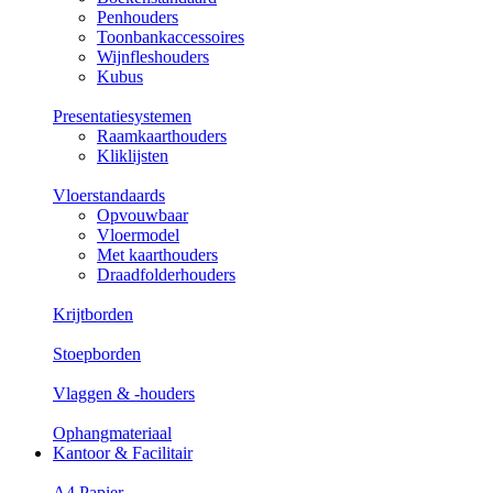
Penhouders
Toonbankaccessoires
Wijnfleshouders
Kubus
Presentatiesystemen
Raamkaarthouders
Kliklijsten
Vloerstandaards
Opvouwbaar
Vloermodel
Met kaarthouders
Draadfolderhouders
Krijtborden
Stoepborden
Vlaggen & -houders
Ophangmateriaal
Kantoor & Facilitair
A4 Papier