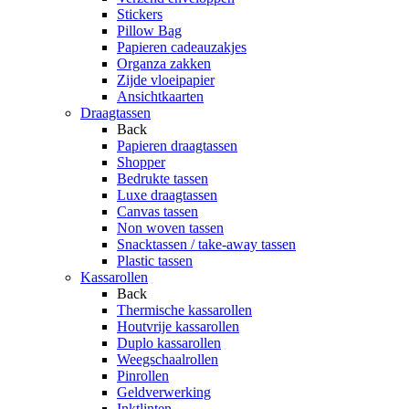
Stickers
Pillow Bag
Papieren cadeauzakjes
Organza zakken
Zijde vloeipapier
Ansichtkaarten
Draagtassen
Back
Papieren draagtassen
Shopper
Bedrukte tassen
Luxe draagtassen
Canvas tassen
Non woven tassen
Snacktassen / take-away tassen
Plastic tassen
Kassarollen
Back
Thermische kassarollen
Houtvrije kassarollen
Duplo kassarollen
Weegschaalrollen
Pinrollen
Geldverwerking
Inktlinten