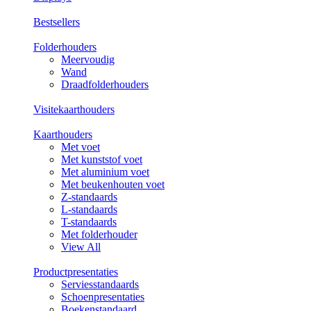
Bestsellers
Folderhouders
Meervoudig
Wand
Draadfolderhouders
Visitekaarthouders
Kaarthouders
Met voet
Met kunststof voet
Met aluminium voet
Met beukenhouten voet
Z-standaards
L-standaards
T-standaards
Met folderhouder
View All
Productpresentaties
Serviesstandaards
Schoenpresentaties
Boekenstandaard