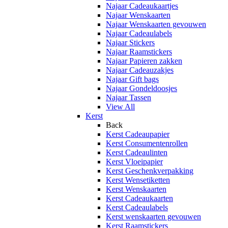
Najaar Cadeaukaartjes
Najaar Wenskaarten
Najaar Wenskaarten gevouwen
Najaar Cadeaulabels
Najaar Stickers
Najaar Raamstickers
Najaar Papieren zakken
Najaar Cadeauzakjes
Najaar Gift bags
Najaar Gondeldoosjes
Najaar Tassen
View All
Kerst
Back
Kerst Cadeaupapier
Kerst Consumentenrollen
Kerst Cadeaulinten
Kerst Vloeipapier
Kerst Geschenkverpakking
Kerst Wensetiketten
Kerst Wenskaarten
Kerst Cadeaukaarten
Kerst Cadeaulabels
Kerst wenskaarten gevouwen
Kerst Raamstickers