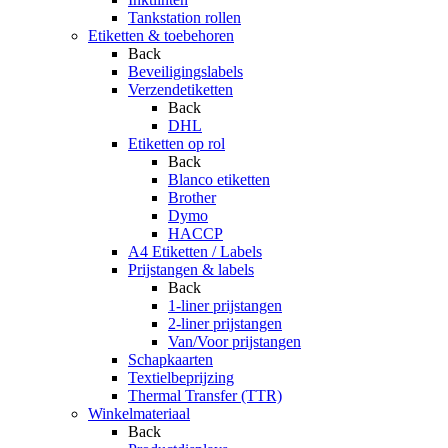
Tankstation rollen
Etiketten & toebehoren
Back
Beveiligingslabels
Verzendetiketten
Back
DHL
Etiketten op rol
Back
Blanco etiketten
Brother
Dymo
HACCP
A4 Etiketten / Labels
Prijstangen & labels
Back
1-liner prijstangen
2-liner prijstangen
Van/Voor prijstangen
Schapkaarten
Textielbeprijzing
Thermal Transfer (TTR)
Winkelmateriaal
Back