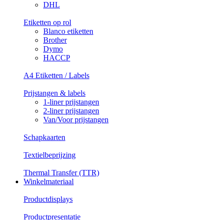
DHL
Etiketten op rol
Blanco etiketten
Brother
Dymo
HACCP
A4 Etiketten / Labels
Prijstangen & labels
1-liner prijstangen
2-liner prijstangen
Van/Voor prijstangen
Schapkaarten
Textielbeprijzing
Thermal Transfer (TTR)
Winkelmateriaal
Productdisplays
Productpresentatie