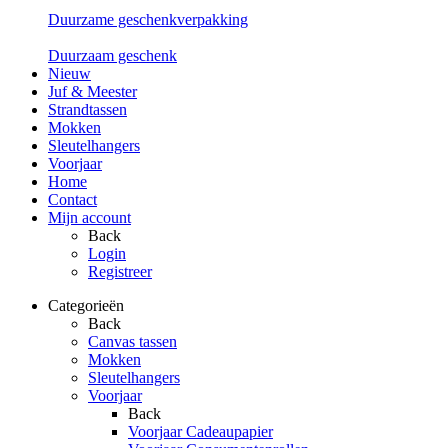
Duurzame geschenkverpakking
Duurzaam geschenk
Nieuw
Juf & Meester
Strandtassen
Mokken
Sleutelhangers
Voorjaar
Home
Contact
Mijn account
Back
Login
Registreer
Categorieën
Back
Canvas tassen
Mokken
Sleutelhangers
Voorjaar
Back
Voorjaar Cadeaupapier