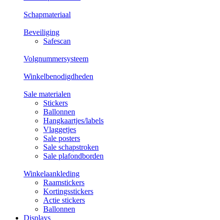
Schapmateriaal
Beveiliging
Safescan
Volgnummersysteem
Winkelbenodigdheden
Sale materialen
Stickers
Ballonnen
Hangkaartjes/labels
Vlaggetjes
Sale posters
Sale schapstroken
Sale plafondborden
Winkelaankleding
Raamstickers
Kortingsstickers
Actie stickers
Ballonnen
Displays