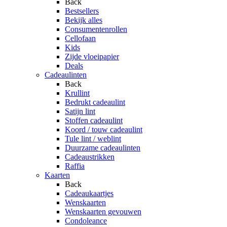
Back
Bestsellers
Bekijk alles
Consumentenrollen
Cellofaan
Kids
Zijde vloeipapier
Deals
Cadeaulinten
Back
Krullint
Bedrukt cadeaulint
Satijn lint
Stoffen cadeaulint
Koord / touw cadeaulint
Tule lint / weblint
Duurzame cadeaulinten
Cadeaustrikken
Raffia
Kaarten
Back
Cadeaukaartjes
Wenskaarten
Wenskaarten gevouwen
Condoleance