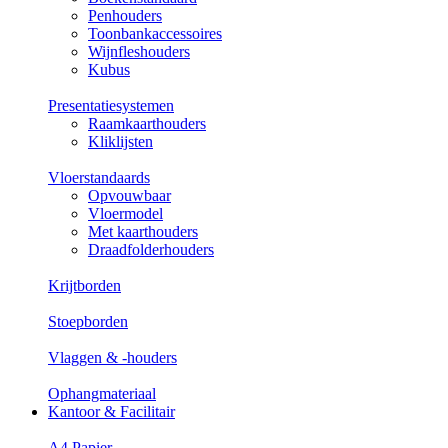
Penhouders
Toonbankaccessoires
Wijnfleshouders
Kubus
Presentatiesystemen
Raamkaarthouders
Kliklijsten
Vloerstandaards
Opvouwbaar
Vloermodel
Met kaarthouders
Draadfolderhouders
Krijtborden
Stoepborden
Vlaggen & -houders
Ophangmateriaal
Kantoor & Facilitair
A4 Papier