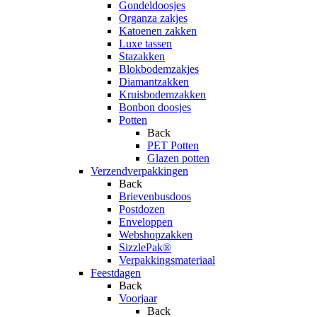
Gondeldoosjes
Organza zakjes
Katoenen zakken
Luxe tassen
Stazakken
Blokbodemzakjes
Diamantzakken
Kruisbodemzakken
Bonbon doosjes
Potten
Back
PET Potten
Glazen potten
Verzendverpakkingen
Back
Brievenbusdoos
Postdozen
Enveloppen
Webshopzakken
SizzlePak®
Verpakkingsmateriaal
Feestdagen
Back
Voorjaar
Back