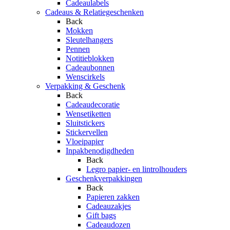
Cadeaulabels
Cadeaus & Relatiegeschenken
Back
Mokken
Sleutelhangers
Pennen
Notitieblokken
Cadeaubonnen
Wenscirkels
Verpakking & Geschenk
Back
Cadeaudecoratie
Wensetiketten
Sluitstickers
Stickervellen
Vloeipapier
Inpakbenodigdheden
Back
Legro papier- en lintrolhouders
Geschenkverpakkingen
Back
Papieren zakken
Cadeauzakjes
Gift bags
Cadeaudozen