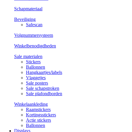
Schapmateriaal
Beveiliging
Safescan
Volgnummersysteem
Winkelbenodigdheden
Sale materialen
Stickers
Ballonnen
Hangkaartjes/labels
Vlaggetjes
Sale posters
Sale schapstroken
Sale plafondborden
Winkelaankleding
Raamstickers
Kortingsstickers
Actie stickers
Ballonnen
Displays