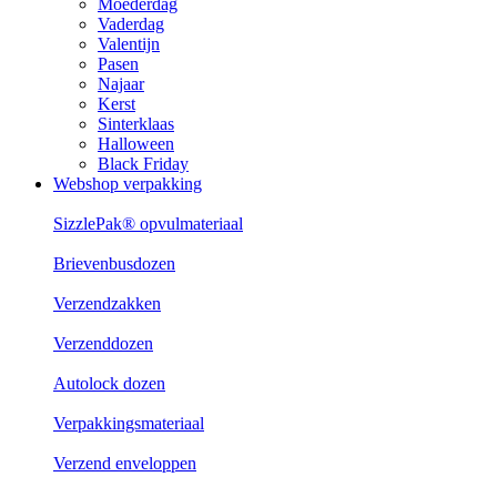
Moederdag
Vaderdag
Valentijn
Pasen
Najaar
Kerst
Sinterklaas
Halloween
Black Friday
Webshop verpakking
SizzlePak® opvulmateriaal
Brievenbusdozen
Verzendzakken
Verzenddozen
Autolock dozen
Verpakkingsmateriaal
Verzend enveloppen