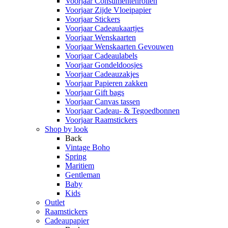
Voorjaar Consumentenrollen
Voorjaar Zijde Vloeipapier
Voorjaar Stickers
Voorjaar Cadeaukaartjes
Voorjaar Wenskaarten
Voorjaar Wenskaarten Gevouwen
Voorjaar Cadeaulabels
Voorjaar Gondeldoosjes
Voorjaar Cadeauzakjes
Voorjaar Papieren zakken
Voorjaar Gift bags
Voorjaar Canvas tassen
Voorjaar Cadeau- & Tegoedbonnen
Voorjaar Raamstickers
Shop by look
Back
Vintage Boho
Spring
Maritiem
Gentleman
Baby
Kids
Outlet
Raamstickers
Cadeaupapier