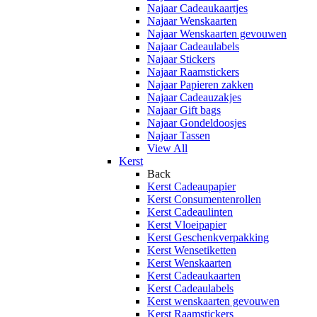
Najaar Cadeaukaartjes
Najaar Wenskaarten
Najaar Wenskaarten gevouwen
Najaar Cadeaulabels
Najaar Stickers
Najaar Raamstickers
Najaar Papieren zakken
Najaar Cadeauzakjes
Najaar Gift bags
Najaar Gondeldoosjes
Najaar Tassen
View All
Kerst
Back
Kerst Cadeaupapier
Kerst Consumentenrollen
Kerst Cadeaulinten
Kerst Vloeipapier
Kerst Geschenkverpakking
Kerst Wensetiketten
Kerst Wenskaarten
Kerst Cadeaukaarten
Kerst Cadeaulabels
Kerst wenskaarten gevouwen
Kerst Raamstickers