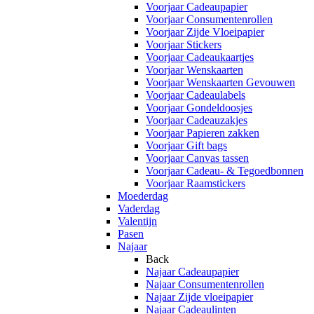
Voorjaar Cadeaupapier
Voorjaar Consumentenrollen
Voorjaar Zijde Vloeipapier
Voorjaar Stickers
Voorjaar Cadeaukaartjes
Voorjaar Wenskaarten
Voorjaar Wenskaarten Gevouwen
Voorjaar Cadeaulabels
Voorjaar Gondeldoosjes
Voorjaar Cadeauzakjes
Voorjaar Papieren zakken
Voorjaar Gift bags
Voorjaar Canvas tassen
Voorjaar Cadeau- & Tegoedbonnen
Voorjaar Raamstickers
Moederdag
Vaderdag
Valentijn
Pasen
Najaar
Back
Najaar Cadeaupapier
Najaar Consumentenrollen
Najaar Zijde vloeipapier
Najaar Cadeaulinten