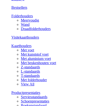
Bestsellers
Folderhouders
Meervoudig
Wand
Draadfolderhouders
Visitekaarthouders
Kaarthouders
Met voet
Met kunststof voet
Met aluminium voet
Met beukenhouten voet
Z-standaards
L-standaards
T-standaards
Met folderhouder
View All
Productpresentaties
Serviesstandaards
Schoenpresentaties
Boekenstandaard