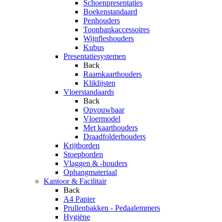
Schoenpresentaties
Boekenstandaard
Penhouders
Toonbankaccessoires
Wijnfleshouders
Kubus
Presentatiesystemen
Back
Raamkaarthouders
Kliklijsten
Vloerstandaards
Back
Opvouwbaar
Vloermodel
Met kaarthouders
Draadfolderhouders
Krijtborden
Stoepborden
Vlaggen & -houders
Ophangmateriaal
Kantoor & Facilitair
Back
A4 Papier
Prullenbakken - Pedaalemmers
Hygiëne