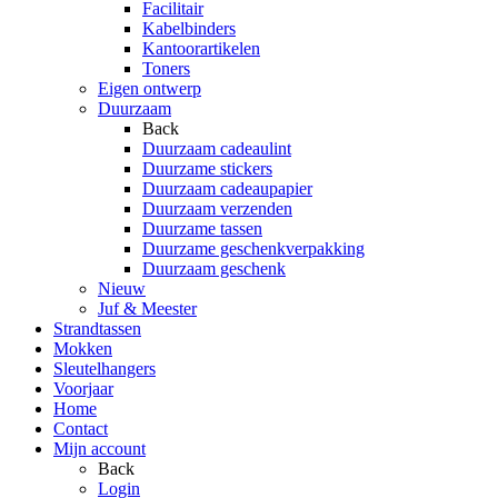
Facilitair
Kabelbinders
Kantoorartikelen
Toners
Eigen ontwerp
Duurzaam
Back
Duurzaam cadeaulint
Duurzame stickers
Duurzaam cadeaupapier
Duurzaam verzenden
Duurzame tassen
Duurzame geschenkverpakking
Duurzaam geschenk
Nieuw
Juf & Meester
Strandtassen
Mokken
Sleutelhangers
Voorjaar
Home
Contact
Mijn account
Back
Login