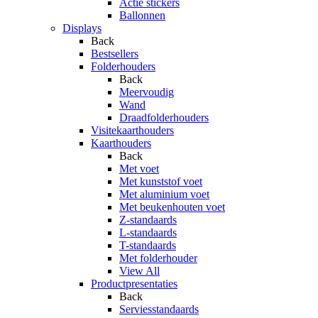
Actie stickers
Ballonnen
Displays
Back
Bestsellers
Folderhouders
Back
Meervoudig
Wand
Draadfolderhouders
Visitekaarthouders
Kaarthouders
Back
Met voet
Met kunststof voet
Met aluminium voet
Met beukenhouten voet
Z-standaards
L-standaards
T-standaards
Met folderhouder
View All
Productpresentaties
Back
Serviesstandaards