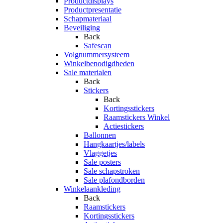
Productdisplays
Productpresentatie
Schapmateriaal
Beveiliging
Back
Safescan
Volgnummersysteem
Winkelbenodigdheden
Sale materialen
Back
Stickers
Back
Kortingsstickers
Raamstickers Winkel
Actiestickers
Ballonnen
Hangkaartjes/labels
Vlaggetjes
Sale posters
Sale schapstroken
Sale plafondborden
Winkelaankleding
Back
Raamstickers
Kortingsstickers