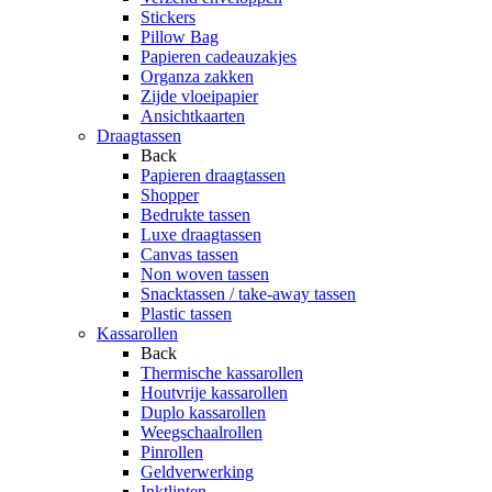
Stickers
Pillow Bag
Papieren cadeauzakjes
Organza zakken
Zijde vloeipapier
Ansichtkaarten
Draagtassen
Back
Papieren draagtassen
Shopper
Bedrukte tassen
Luxe draagtassen
Canvas tassen
Non woven tassen
Snacktassen / take-away tassen
Plastic tassen
Kassarollen
Back
Thermische kassarollen
Houtvrije kassarollen
Duplo kassarollen
Weegschaalrollen
Pinrollen
Geldverwerking
Inktlinten