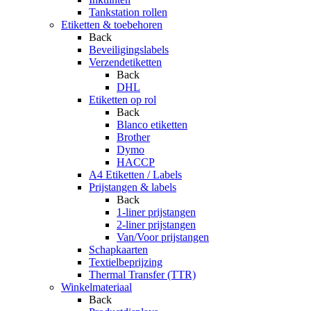
Tankstation rollen
Etiketten & toebehoren
Back
Beveiligingslabels
Verzendetiketten
Back
DHL
Etiketten op rol
Back
Blanco etiketten
Brother
Dymo
HACCP
A4 Etiketten / Labels
Prijstangen & labels
Back
1-liner prijstangen
2-liner prijstangen
Van/Voor prijstangen
Schapkaarten
Textielbeprijzing
Thermal Transfer (TTR)
Winkelmateriaal
Back