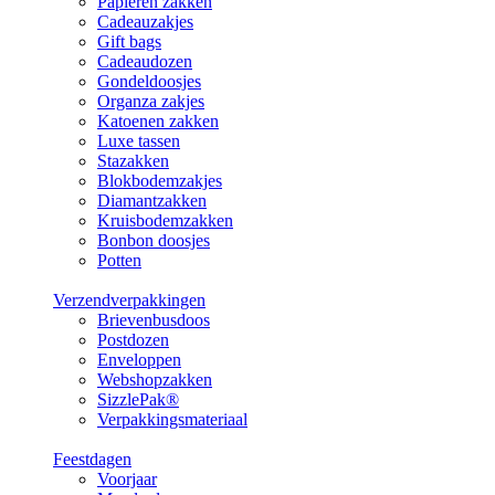
Papieren zakken
Cadeauzakjes
Gift bags
Cadeaudozen
Gondeldoosjes
Organza zakjes
Katoenen zakken
Luxe tassen
Stazakken
Blokbodemzakjes
Diamantzakken
Kruisbodemzakken
Bonbon doosjes
Potten
Verzendverpakkingen
Brievenbusdoos
Postdozen
Enveloppen
Webshopzakken
SizzlePak®
Verpakkingsmateriaal
Feestdagen
Voorjaar