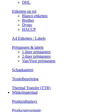
DHL
Etiketten op rol
Blanco etiketten
Brother
Dymo
HACCP
A4 Etiketten / Labels
Prijstangen & labels
1-liner prijstangen
2-liner prijstangen
Van/Voor prijstangen
Schapkaarten
Textielbeprijzing
Thermal Transfer (TTR)
Winkelmateriaal
Productdisplays
Productpresentatie