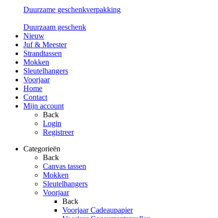
Duurzame geschenkverpakking
Duurzaam geschenk
Nieuw
Juf & Meester
Strandtassen
Mokken
Sleutelhangers
Voorjaar
Home
Contact
Mijn account
Back
Login
Registreer
Categorieën
Back
Canvas tassen
Mokken
Sleutelhangers
Voorjaar
Back
Voorjaar Cadeaupapier