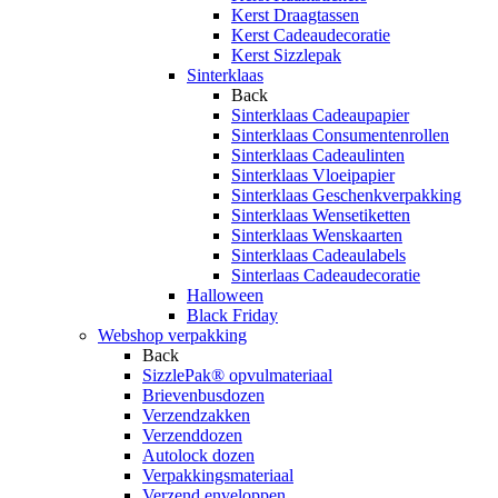
Kerst Draagtassen
Kerst Cadeaudecoratie
Kerst Sizzlepak
Sinterklaas
Back
Sinterklaas Cadeaupapier
Sinterklaas Consumentenrollen
Sinterklaas Cadeaulinten
Sinterklaas Vloeipapier
Sinterklaas Geschenkverpakking
Sinterklaas Wensetiketten
Sinterklaas Wenskaarten
Sinterklaas Cadeaulabels
Sinterlaas Cadeaudecoratie
Halloween
Black Friday
Webshop verpakking
Back
SizzlePak® opvulmateriaal
Brievenbusdozen
Verzendzakken
Verzenddozen
Autolock dozen
Verpakkingsmateriaal
Verzend enveloppen