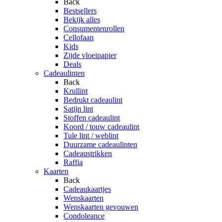
Back
Bestsellers
Bekijk alles
Consumentenrollen
Cellofaan
Kids
Zijde vloeipapier
Deals
Cadeaulinten
Back
Krullint
Bedrukt cadeaulint
Satijn lint
Stoffen cadeaulint
Koord / touw cadeaulint
Tule lint / weblint
Duurzame cadeaulinten
Cadeaustrikken
Raffia
Kaarten
Back
Cadeaukaartjes
Wenskaarten
Wenskaarten gevouwen
Condoleance