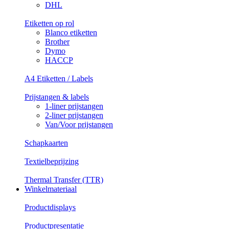
DHL
Etiketten op rol
Blanco etiketten
Brother
Dymo
HACCP
A4 Etiketten / Labels
Prijstangen & labels
1-liner prijstangen
2-liner prijstangen
Van/Voor prijstangen
Schapkaarten
Textielbeprijzing
Thermal Transfer (TTR)
Winkelmateriaal
Productdisplays
Productpresentatie