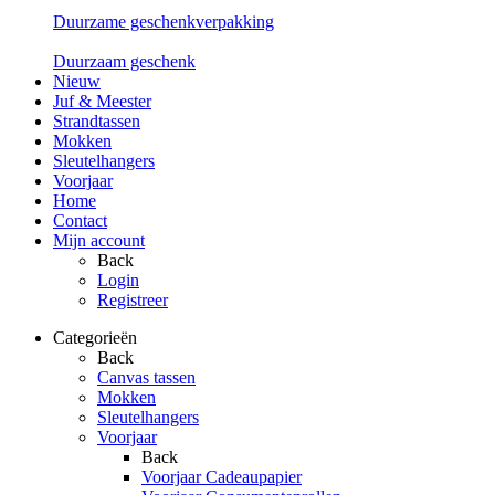
Duurzame geschenkverpakking
Duurzaam geschenk
Nieuw
Juf & Meester
Strandtassen
Mokken
Sleutelhangers
Voorjaar
Home
Contact
Mijn account
Back
Login
Registreer
Categorieën
Back
Canvas tassen
Mokken
Sleutelhangers
Voorjaar
Back
Voorjaar Cadeaupapier