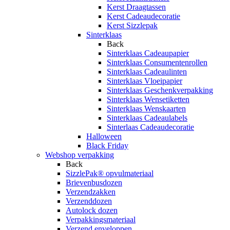
Kerst Draagtassen
Kerst Cadeaudecoratie
Kerst Sizzlepak
Sinterklaas
Back
Sinterklaas Cadeaupapier
Sinterklaas Consumentenrollen
Sinterklaas Cadeaulinten
Sinterklaas Vloeipapier
Sinterklaas Geschenkverpakking
Sinterklaas Wensetiketten
Sinterklaas Wenskaarten
Sinterklaas Cadeaulabels
Sinterlaas Cadeaudecoratie
Halloween
Black Friday
Webshop verpakking
Back
SizzlePak® opvulmateriaal
Brievenbusdozen
Verzendzakken
Verzenddozen
Autolock dozen
Verpakkingsmateriaal
Verzend enveloppen