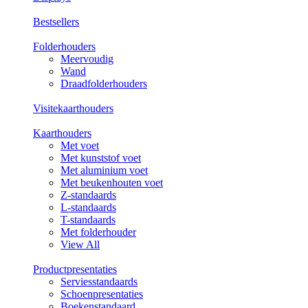
Bestsellers
Folderhouders
Meervoudig
Wand
Draadfolderhouders
Visitekaarthouders
Kaarthouders
Met voet
Met kunststof voet
Met aluminium voet
Met beukenhouten voet
Z-standaards
L-standaards
T-standaards
Met folderhouder
View All
Productpresentaties
Serviesstandaards
Schoenpresentaties
Boekenstandaard