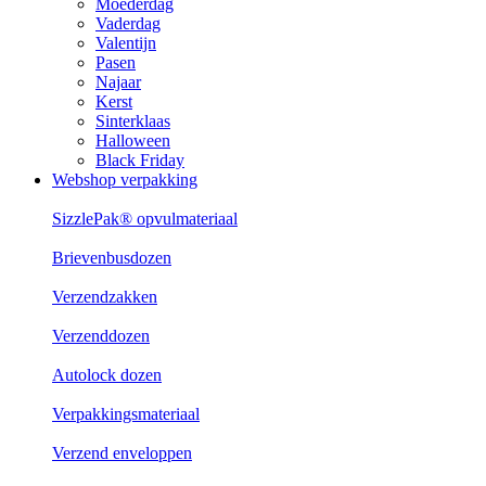
Moederdag
Vaderdag
Valentijn
Pasen
Najaar
Kerst
Sinterklaas
Halloween
Black Friday
Webshop verpakking
SizzlePak® opvulmateriaal
Brievenbusdozen
Verzendzakken
Verzenddozen
Autolock dozen
Verpakkingsmateriaal
Verzend enveloppen