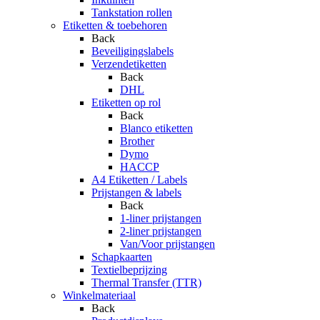
Tankstation rollen
Etiketten & toebehoren
Back
Beveiligingslabels
Verzendetiketten
Back
DHL
Etiketten op rol
Back
Blanco etiketten
Brother
Dymo
HACCP
A4 Etiketten / Labels
Prijstangen & labels
Back
1-liner prijstangen
2-liner prijstangen
Van/Voor prijstangen
Schapkaarten
Textielbeprijzing
Thermal Transfer (TTR)
Winkelmateriaal
Back