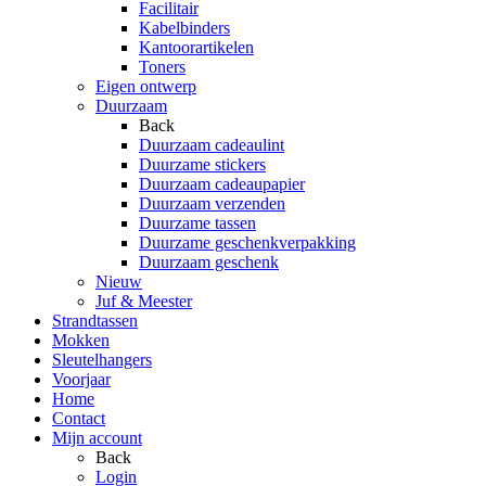
Facilitair
Kabelbinders
Kantoorartikelen
Toners
Eigen ontwerp
Duurzaam
Back
Duurzaam cadeaulint
Duurzame stickers
Duurzaam cadeaupapier
Duurzaam verzenden
Duurzame tassen
Duurzame geschenkverpakking
Duurzaam geschenk
Nieuw
Juf & Meester
Strandtassen
Mokken
Sleutelhangers
Voorjaar
Home
Contact
Mijn account
Back
Login