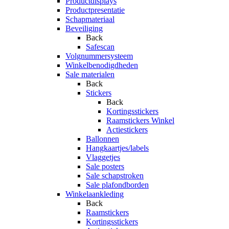
Productdisplays
Productpresentatie
Schapmateriaal
Beveiliging
Back
Safescan
Volgnummersysteem
Winkelbenodigdheden
Sale materialen
Back
Stickers
Back
Kortingsstickers
Raamstickers Winkel
Actiestickers
Ballonnen
Hangkaartjes/labels
Vlaggetjes
Sale posters
Sale schapstroken
Sale plafondborden
Winkelaankleding
Back
Raamstickers
Kortingsstickers