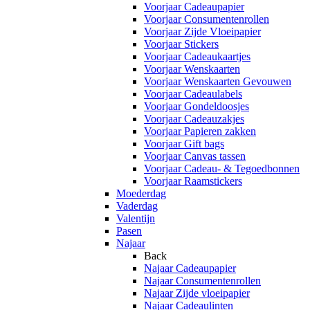
Voorjaar Cadeaupapier
Voorjaar Consumentenrollen
Voorjaar Zijde Vloeipapier
Voorjaar Stickers
Voorjaar Cadeaukaartjes
Voorjaar Wenskaarten
Voorjaar Wenskaarten Gevouwen
Voorjaar Cadeaulabels
Voorjaar Gondeldoosjes
Voorjaar Cadeauzakjes
Voorjaar Papieren zakken
Voorjaar Gift bags
Voorjaar Canvas tassen
Voorjaar Cadeau- & Tegoedbonnen
Voorjaar Raamstickers
Moederdag
Vaderdag
Valentijn
Pasen
Najaar
Back
Najaar Cadeaupapier
Najaar Consumentenrollen
Najaar Zijde vloeipapier
Najaar Cadeaulinten