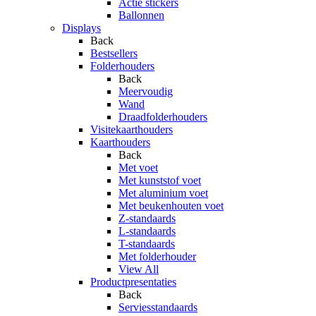
Actie stickers
Ballonnen
Displays
Back
Bestsellers
Folderhouders
Back
Meervoudig
Wand
Draadfolderhouders
Visitekaarthouders
Kaarthouders
Back
Met voet
Met kunststof voet
Met aluminium voet
Met beukenhouten voet
Z-standaards
L-standaards
T-standaards
Met folderhouder
View All
Productpresentaties
Back
Serviesstandaards