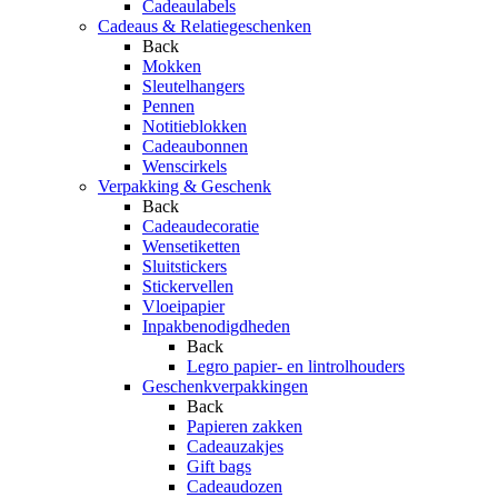
Cadeaulabels
Cadeaus & Relatiegeschenken
Back
Mokken
Sleutelhangers
Pennen
Notitieblokken
Cadeaubonnen
Wenscirkels
Verpakking & Geschenk
Back
Cadeaudecoratie
Wensetiketten
Sluitstickers
Stickervellen
Vloeipapier
Inpakbenodigdheden
Back
Legro papier- en lintrolhouders
Geschenkverpakkingen
Back
Papieren zakken
Cadeauzakjes
Gift bags
Cadeaudozen