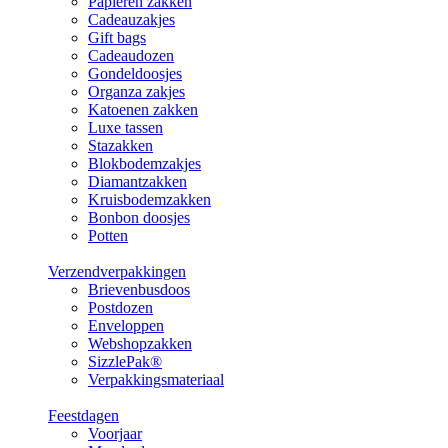
Papieren zakken
Cadeauzakjes
Gift bags
Cadeaudozen
Gondeldoosjes
Organza zakjes
Katoenen zakken
Luxe tassen
Stazakken
Blokbodemzakjes
Diamantzakken
Kruisbodemzakken
Bonbon doosjes
Potten
Verzendverpakkingen
Brievenbusdoos
Postdozen
Enveloppen
Webshopzakken
SizzlePak®
Verpakkingsmateriaal
Feestdagen
Voorjaar