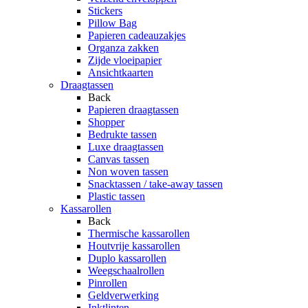
Stickers
Pillow Bag
Papieren cadeauzakjes
Organza zakken
Zijde vloeipapier
Ansichtkaarten
Draagtassen
Back
Papieren draagtassen
Shopper
Bedrukte tassen
Luxe draagtassen
Canvas tassen
Non woven tassen
Snacktassen / take-away tassen
Plastic tassen
Kassarollen
Back
Thermische kassarollen
Houtvrije kassarollen
Duplo kassarollen
Weegschaalrollen
Pinrollen
Geldverwerking
Inktlinten