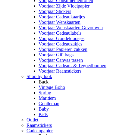
Voorjaar Consumentenrollen
Voorjaar Zijde Vloeipapier
Voorjaar Stickers
Voorjaar Cadeaukaartjes
Voorjaar Wenskaarten
Voorjaar Wenskaarten Gevouwen
Voorjaar Cadeaulabels
Voorjaar Gondeldoosjes
Voorjaar Cadeauzakjes
Voorjaar Papieren zakken
Voorjaar Gift bags
Voorjaar Canvas tassen
Voorjaar Cadeau- & Tegoedbonnen
Voorjaar Raamstickers
Shop by look
Back
Vintage Boho
Spring
Maritiem
Gentleman
Baby
Kids
Outlet
Raamstickers
Cadeaupapier