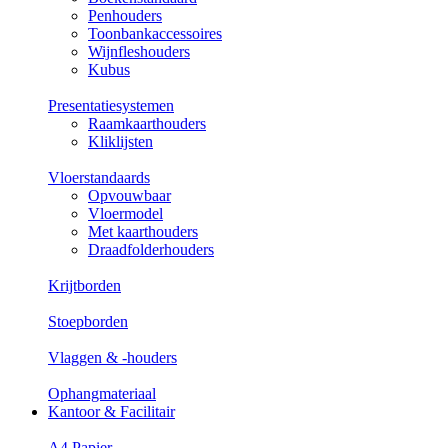
Penhouders
Toonbankaccessoires
Wijnfleshouders
Kubus
Presentatiesystemen
Raamkaarthouders
Kliklijsten
Vloerstandaards
Opvouwbaar
Vloermodel
Met kaarthouders
Draadfolderhouders
Krijtborden
Stoepborden
Vlaggen & -houders
Ophangmateriaal
Kantoor & Facilitair
A4 Papier