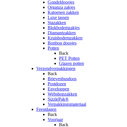
Gondeldoosjes
Organza zakjes
Katoenen zakken
Luxe tassen
Stazakken
Blokbodemzakjes
Diamantzakken
Kruisbodemzakken
Bonbon doosjes
Potten
Back
PET Potten
Glazen potten
Verzendverpakkingen
Back
Brievenbusdoos
Postdozen
Enveloppen
Webshopzakken
SizzlePak®
Verpakkingsmateriaal
Feestdagen
Back
Voorjaar
Back