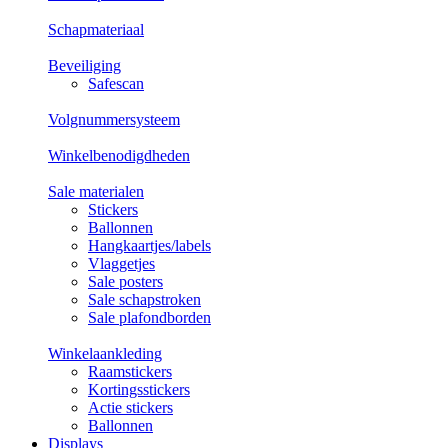
Schapmateriaal
Beveiliging
Safescan
Volgnummersysteem
Winkelbenodigdheden
Sale materialen
Stickers
Ballonnen
Hangkaartjes/labels
Vlaggetjes
Sale posters
Sale schapstroken
Sale plafondborden
Winkelaankleding
Raamstickers
Kortingsstickers
Actie stickers
Ballonnen
Displays