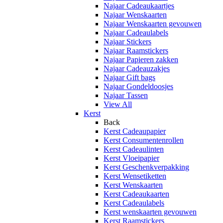
Najaar Cadeaukaartjes
Najaar Wenskaarten
Najaar Wenskaarten gevouwen
Najaar Cadeaulabels
Najaar Stickers
Najaar Raamstickers
Najaar Papieren zakken
Najaar Cadeauzakjes
Najaar Gift bags
Najaar Gondeldoosjes
Najaar Tassen
View All
Kerst
Back
Kerst Cadeaupapier
Kerst Consumentenrollen
Kerst Cadeaulinten
Kerst Vloeipapier
Kerst Geschenkverpakking
Kerst Wensetiketten
Kerst Wenskaarten
Kerst Cadeaukaarten
Kerst Cadeaulabels
Kerst wenskaarten gevouwen
Kerst Raamstickers