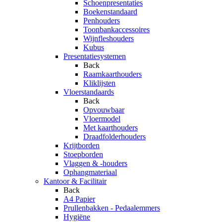
Schoenpresentaties
Boekenstandaard
Penhouders
Toonbankaccessoires
Wijnfleshouders
Kubus
Presentatiesystemen
Back
Raamkaarthouders
Kliklijsten
Vloerstandaards
Back
Opvouwbaar
Vloermodel
Met kaarthouders
Draadfolderhouders
Krijtborden
Stoepborden
Vlaggen & -houders
Ophangmateriaal
Kantoor & Facilitair
Back
A4 Papier
Prullenbakken - Pedaalemmers
Hygiëne