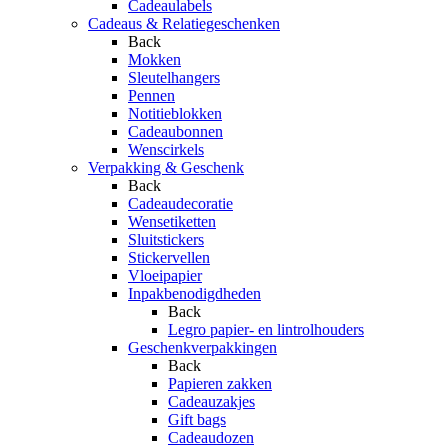
Cadeaulabels
Cadeaus & Relatiegeschenken
Back
Mokken
Sleutelhangers
Pennen
Notitieblokken
Cadeaubonnen
Wenscirkels
Verpakking & Geschenk
Back
Cadeaudecoratie
Wensetiketten
Sluitstickers
Stickervellen
Vloeipapier
Inpakbenodigdheden
Back
Legro papier- en lintrolhouders
Geschenkverpakkingen
Back
Papieren zakken
Cadeauzakjes
Gift bags
Cadeaudozen