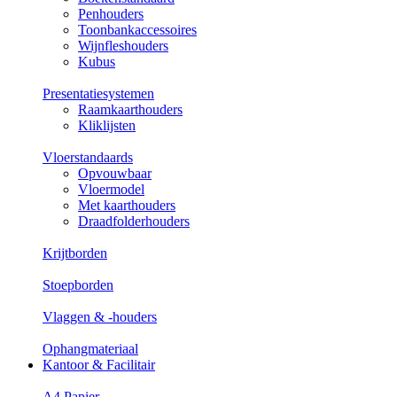
Penhouders
Toonbankaccessoires
Wijnfleshouders
Kubus
Presentatiesystemen
Raamkaarthouders
Kliklijsten
Vloerstandaards
Opvouwbaar
Vloermodel
Met kaarthouders
Draadfolderhouders
Krijtborden
Stoepborden
Vlaggen & -houders
Ophangmateriaal
Kantoor & Facilitair
A4 Papier