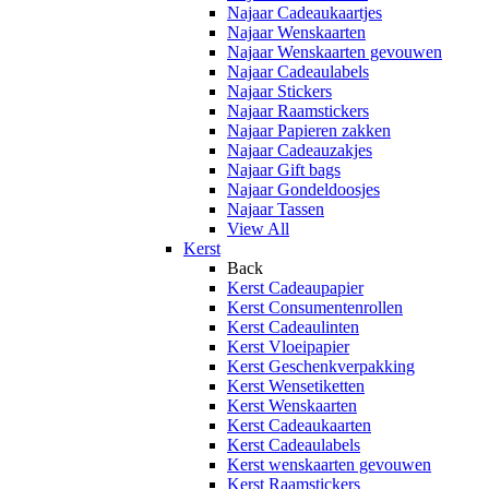
Najaar Cadeaukaartjes
Najaar Wenskaarten
Najaar Wenskaarten gevouwen
Najaar Cadeaulabels
Najaar Stickers
Najaar Raamstickers
Najaar Papieren zakken
Najaar Cadeauzakjes
Najaar Gift bags
Najaar Gondeldoosjes
Najaar Tassen
View All
Kerst
Back
Kerst Cadeaupapier
Kerst Consumentenrollen
Kerst Cadeaulinten
Kerst Vloeipapier
Kerst Geschenkverpakking
Kerst Wensetiketten
Kerst Wenskaarten
Kerst Cadeaukaarten
Kerst Cadeaulabels
Kerst wenskaarten gevouwen
Kerst Raamstickers