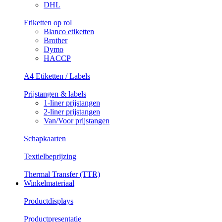
DHL
Etiketten op rol
Blanco etiketten
Brother
Dymo
HACCP
A4 Etiketten / Labels
Prijstangen & labels
1-liner prijstangen
2-liner prijstangen
Van/Voor prijstangen
Schapkaarten
Textielbeprijzing
Thermal Transfer (TTR)
Winkelmateriaal
Productdisplays
Productpresentatie