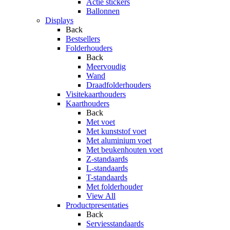
Actie stickers
Ballonnen
Displays
Back
Bestsellers
Folderhouders
Back
Meervoudig
Wand
Draadfolderhouders
Visitekaarthouders
Kaarthouders
Back
Met voet
Met kunststof voet
Met aluminium voet
Met beukenhouten voet
Z-standaards
L-standaards
T-standaards
Met folderhouder
View All
Productpresentaties
Back
Serviesstandaards