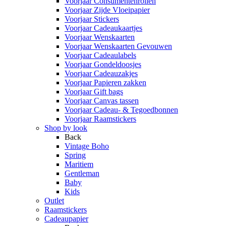
Voorjaar Consumentenrollen
Voorjaar Zijde Vloeipapier
Voorjaar Stickers
Voorjaar Cadeaukaartjes
Voorjaar Wenskaarten
Voorjaar Wenskaarten Gevouwen
Voorjaar Cadeaulabels
Voorjaar Gondeldoosjes
Voorjaar Cadeauzakjes
Voorjaar Papieren zakken
Voorjaar Gift bags
Voorjaar Canvas tassen
Voorjaar Cadeau- & Tegoedbonnen
Voorjaar Raamstickers
Shop by look
Back
Vintage Boho
Spring
Maritiem
Gentleman
Baby
Kids
Outlet
Raamstickers
Cadeaupapier