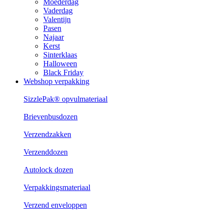
Moederdag
Vaderdag
Valentijn
Pasen
Najaar
Kerst
Sinterklaas
Halloween
Black Friday
Webshop verpakking
SizzlePak® opvulmateriaal
Brievenbusdozen
Verzendzakken
Verzenddozen
Autolock dozen
Verpakkingsmateriaal
Verzend enveloppen