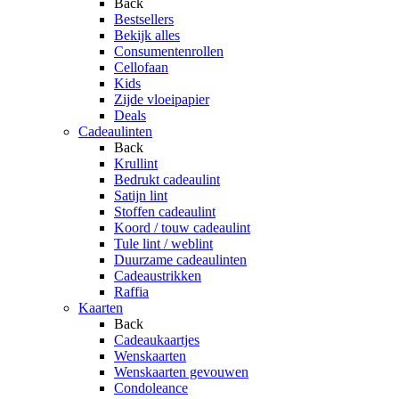
Back
Bestsellers
Bekijk alles
Consumentenrollen
Cellofaan
Kids
Zijde vloeipapier
Deals
Cadeaulinten
Back
Krullint
Bedrukt cadeaulint
Satijn lint
Stoffen cadeaulint
Koord / touw cadeaulint
Tule lint / weblint
Duurzame cadeaulinten
Cadeaustrikken
Raffia
Kaarten
Back
Cadeaukaartjes
Wenskaarten
Wenskaarten gevouwen
Condoleance