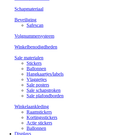
Schapmateriaal
Beveiliging
Safescan
Volgnummersysteem
Winkelbenodigdheden
Sale materialen
Stickers
Ballonnen
Hangkaartjes/labels
Vlaggetjes
Sale posters
Sale schapstroken
Sale plafondborden
Winkelaankleding
Raamstickers
Kortingsstickers
Actie stickers
Ballonnen
Displays