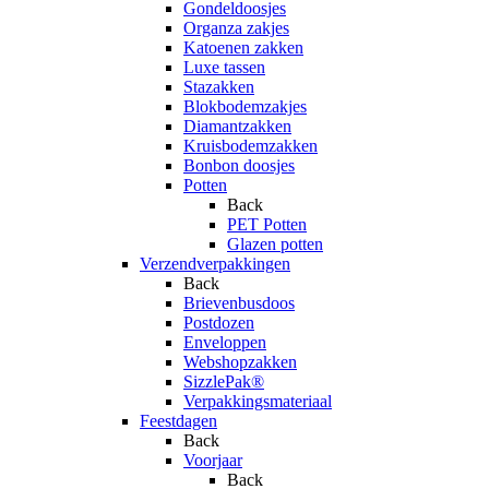
Gondeldoosjes
Organza zakjes
Katoenen zakken
Luxe tassen
Stazakken
Blokbodemzakjes
Diamantzakken
Kruisbodemzakken
Bonbon doosjes
Potten
Back
PET Potten
Glazen potten
Verzendverpakkingen
Back
Brievenbusdoos
Postdozen
Enveloppen
Webshopzakken
SizzlePak®
Verpakkingsmateriaal
Feestdagen
Back
Voorjaar
Back