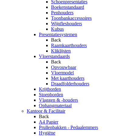
Schoenpresentaties
Boekenstandaard
Penhouders
Toonbankaccessoires
Wijnfleshouders
Kubus
Presentatiesystemen
Back
Raamkaarthouders
Kliklijsten
Vloerstandaards
Back
Opvouwbaar
Vloermodel
Met kaarthouders
Draadfolderhouders
Krijtborden
Stoepborden
Vlaggen & -houders
Ophangmateriaal
Kantoor & Facilitair
Back
A4 Papier
Prullenbakken - Pedaalemmers
Hygiëne