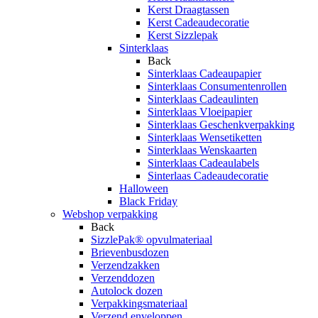
Kerst Draagtassen
Kerst Cadeaudecoratie
Kerst Sizzlepak
Sinterklaas
Back
Sinterklaas Cadeaupapier
Sinterklaas Consumentenrollen
Sinterklaas Cadeaulinten
Sinterklaas Vloeipapier
Sinterklaas Geschenkverpakking
Sinterklaas Wensetiketten
Sinterklaas Wenskaarten
Sinterklaas Cadeaulabels
Sinterlaas Cadeaudecoratie
Halloween
Black Friday
Webshop verpakking
Back
SizzlePak® opvulmateriaal
Brievenbusdozen
Verzendzakken
Verzenddozen
Autolock dozen
Verpakkingsmateriaal
Verzend enveloppen