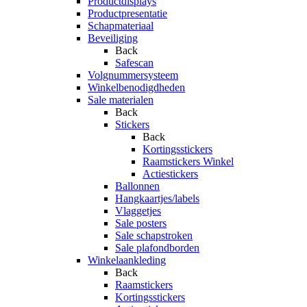
Productdisplays
Productpresentatie
Schapmateriaal
Beveiliging
Back
Safescan
Volgnummersysteem
Winkelbenodigdheden
Sale materialen
Back
Stickers
Back
Kortingsstickers
Raamstickers Winkel
Actiestickers
Ballonnen
Hangkaartjes/labels
Vlaggetjes
Sale posters
Sale schapstroken
Sale plafondborden
Winkelaankleding
Back
Raamstickers
Kortingsstickers