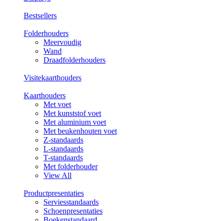
Bestsellers
Folderhouders
Meervoudig
Wand
Draadfolderhouders
Visitekaarthouders
Kaarthouders
Met voet
Met kunststof voet
Met aluminium voet
Met beukenhouten voet
Z-standaards
L-standaards
T-standaards
Met folderhouder
View All
Productpresentaties
Serviesstandaards
Schoenpresentaties
Boekenstandaard