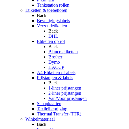
Tankstation rollen
Etiketten & toebehoren
Back
Beveiligingslabels
Verzendetiketten
Back
DHL
Etiketten op rol
Back
Blanco etiketten
Brother
Dymo
HACCP
A4 Etiketten / Labels
Prijstangen & labels
Back
1-liner prijstangen
2-liner prijstangen
Van/Voor prijstangen
Schapkaarten
Textielbeprijzing
Thermal Transfer (TTR)
Winkelmateriaal
Back