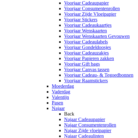
Voorjaar Cadeaupapier
Voorjaar Consumentenrollen
Voorjaar Zijde Vloeipapier
Voorjaar Stickers
Voorjaar Cadeaukaartjes
Voorjaar Wenskaarten
Voorjaar Wenskaarten Gevouwen
Voorjaar Cadeaulabels
Voorjaar Gondeldoosjes
Voorjaar Cadeauzakjes
Voorjaar Papieren zakken
Voorjaar Gift bags
Voorjaar Canvas tassen
Voorjaar Cadeau- & Tegoedbonnen
Voorjaar Raamstickers
Moederdag
Vaderdag
Valentijn
Pasen
Najaar
Back
Najaar Cadeaupapier
Najaar Consumentenrollen
Najaar Zijde vloeipapier
Najaar Cadeaulinten