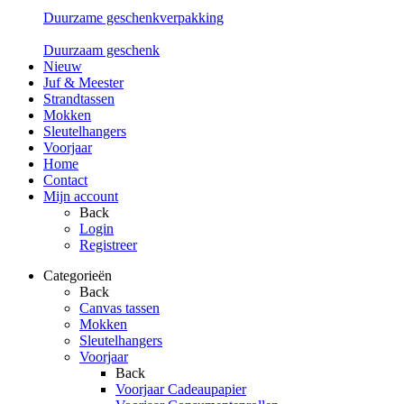
Duurzame geschenkverpakking
Duurzaam geschenk
Nieuw
Juf & Meester
Strandtassen
Mokken
Sleutelhangers
Voorjaar
Home
Contact
Mijn account
Back
Login
Registreer
Categorieën
Back
Canvas tassen
Mokken
Sleutelhangers
Voorjaar
Back
Voorjaar Cadeaupapier