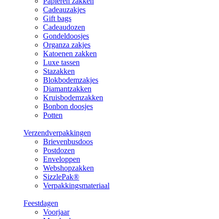
Papieren zakken
Cadeauzakjes
Gift bags
Cadeaudozen
Gondeldoosjes
Organza zakjes
Katoenen zakken
Luxe tassen
Stazakken
Blokbodemzakjes
Diamantzakken
Kruisbodemzakken
Bonbon doosjes
Potten
Verzendverpakkingen
Brievenbusdoos
Postdozen
Enveloppen
Webshopzakken
SizzlePak®
Verpakkingsmateriaal
Feestdagen
Voorjaar