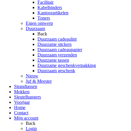
Facilitair
Kabelbinders
Kantoorartikelen
Toners
Eigen ontwerp
Duurzaam
Back
Duurzaam cadeaulint
Duurzame stickers
Duurzaam cadeaupapier
Duurzaam verzenden
Duurzame tassen
Duurzame geschenkverpakking
Duurzaam geschenk
Nieuw
Juf & Meester
Strandtassen
Mokken
Sleutelhangers
Voorjaar
Home
Contact
Mijn account
Back
Login