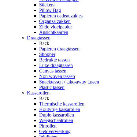
Stickers
Pillow Bag
Papieren cadeauzakjes
Organza zakken
Zijde vloeipapier
Ansichtkaarten
Draagtassen
Back
Papieren draagtassen
Shopper
Bedrukte tassen
Luxe draagtassen
Canvas tassen
Non woven tassen
Snacktassen / take-away tassen
Plastic tassen
Kassarollen
Back
Thermische kassarollen
Houtvrije kassarollen
Duplo kassarollen
Weegschaalrollen
Pinrollen
Geldverwerking
Inktlinten