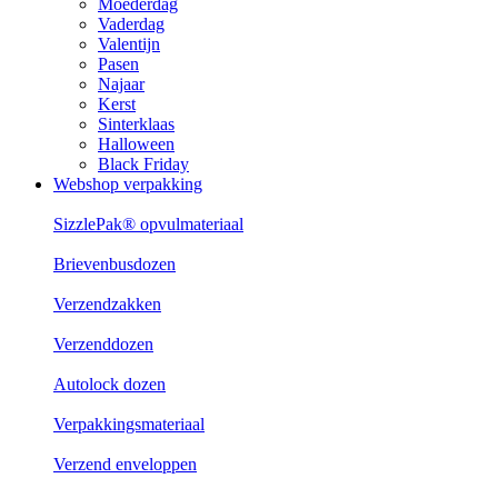
Moederdag
Vaderdag
Valentijn
Pasen
Najaar
Kerst
Sinterklaas
Halloween
Black Friday
Webshop verpakking
SizzlePak® opvulmateriaal
Brievenbusdozen
Verzendzakken
Verzenddozen
Autolock dozen
Verpakkingsmateriaal
Verzend enveloppen