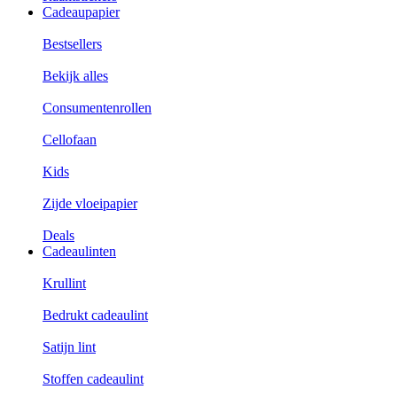
Cadeaupapier
Bestsellers
Bekijk alles
Consumentenrollen
Cellofaan
Kids
Zijde vloeipapier
Deals
Cadeaulinten
Krullint
Bedrukt cadeaulint
Satijn lint
Stoffen cadeaulint