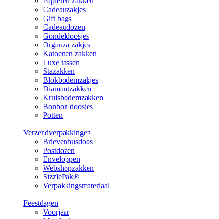
Papieren zakken
Cadeauzakjes
Gift bags
Cadeaudozen
Gondeldoosjes
Organza zakjes
Katoenen zakken
Luxe tassen
Stazakken
Blokbodemzakjes
Diamantzakken
Kruisbodemzakken
Bonbon doosjes
Potten
Verzendverpakkingen
Brievenbusdoos
Postdozen
Enveloppen
Webshopzakken
SizzlePak®
Verpakkingsmateriaal
Feestdagen
Voorjaar