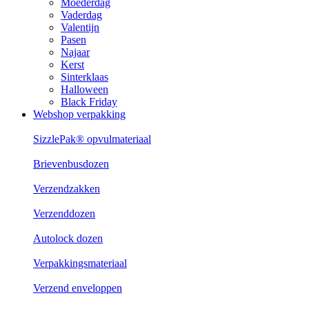
Moederdag
Vaderdag
Valentijn
Pasen
Najaar
Kerst
Sinterklaas
Halloween
Black Friday
Webshop verpakking
SizzlePak® opvulmateriaal
Brievenbusdozen
Verzendzakken
Verzenddozen
Autolock dozen
Verpakkingsmateriaal
Verzend enveloppen