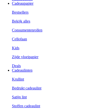
Cadeaupapier
Bestsellers
Bekijk alles
Consumentenrollen
Cellofaan
Kids
Zijde vloeipapier
Deals
Cadeaulinten
Krullint
Bedrukt cadeaulint
Satijn lint
Stoffen cadeaulint