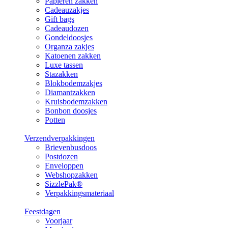
Papieren zakken
Cadeauzakjes
Gift bags
Cadeaudozen
Gondeldoosjes
Organza zakjes
Katoenen zakken
Luxe tassen
Stazakken
Blokbodemzakjes
Diamantzakken
Kruisbodemzakken
Bonbon doosjes
Potten
Verzendverpakkingen
Brievenbusdoos
Postdozen
Enveloppen
Webshopzakken
SizzlePak®
Verpakkingsmateriaal
Feestdagen
Voorjaar