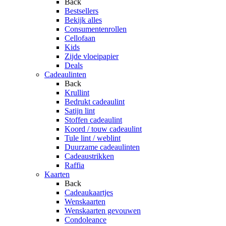
Back
Bestsellers
Bekijk alles
Consumentenrollen
Cellofaan
Kids
Zijde vloeipapier
Deals
Cadeaulinten
Back
Krullint
Bedrukt cadeaulint
Satijn lint
Stoffen cadeaulint
Koord / touw cadeaulint
Tule lint / weblint
Duurzame cadeaulinten
Cadeaustrikken
Raffia
Kaarten
Back
Cadeaukaartjes
Wenskaarten
Wenskaarten gevouwen
Condoleance