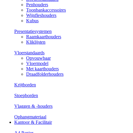
Penhouders
Toonbankaccessoires
Wijnfleshouders
Kubus
Presentatiesystemen
Raamkaarthouders
Kliklijsten
Vloerstandaards
Opvouwbaar
Vloermodel
Met kaarthouders
Draadfolderhouders
Krijtborden
Stoepborden
Vlaggen & -houders
Ophangmateriaal
Kantoor & Facilitair
A4 Papier