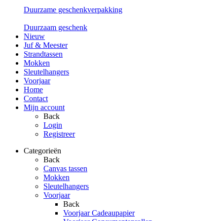
Duurzame geschenkverpakking
Duurzaam geschenk
Nieuw
Juf & Meester
Strandtassen
Mokken
Sleutelhangers
Voorjaar
Home
Contact
Mijn account
Back
Login
Registreer
Categorieën
Back
Canvas tassen
Mokken
Sleutelhangers
Voorjaar
Back
Voorjaar Cadeaupapier