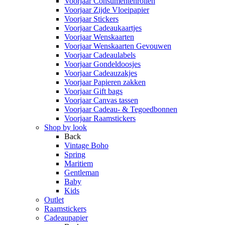
Voorjaar Consumentenrollen
Voorjaar Zijde Vloeipapier
Voorjaar Stickers
Voorjaar Cadeaukaartjes
Voorjaar Wenskaarten
Voorjaar Wenskaarten Gevouwen
Voorjaar Cadeaulabels
Voorjaar Gondeldoosjes
Voorjaar Cadeauzakjes
Voorjaar Papieren zakken
Voorjaar Gift bags
Voorjaar Canvas tassen
Voorjaar Cadeau- & Tegoedbonnen
Voorjaar Raamstickers
Shop by look
Back
Vintage Boho
Spring
Maritiem
Gentleman
Baby
Kids
Outlet
Raamstickers
Cadeaupapier