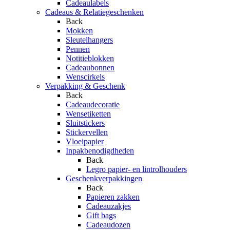
Cadeaulabels
Cadeaus & Relatiegeschenken
Back
Mokken
Sleutelhangers
Pennen
Notitieblokken
Cadeaubonnen
Wenscirkels
Verpakking & Geschenk
Back
Cadeaudecoratie
Wensetiketten
Sluitstickers
Stickervellen
Vloeipapier
Inpakbenodigdheden
Back
Legro papier- en lintrolhouders
Geschenkverpakkingen
Back
Papieren zakken
Cadeauzakjes
Gift bags
Cadeaudozen