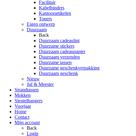
Facilitair
Kabelbinders
Kantoorartikelen
Toners
Eigen ontwerp
Duurzaam
Back
Duurzaam cadeaulint
Duurzame stickers
Duurzaam cadeaupapier
Duurzaam verzenden
Duurzame tassen
Duurzame geschenkverpakking
Duurzaam geschenk
Nieuw
Juf & Meester
Strandtassen
Mokken
Sleutelhangers
Voorjaar
Home
Contact
Mijn account
Back
Login