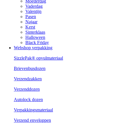
Moederdag
Vaderdag
Valentijn
Pasen
Najaar
Kerst
Sinterklaas
Halloween
Black Friday
Webshop verpakking
SizzlePak® opvulmateriaal
Brievenbusdozen
Verzendzakken
Verzenddozen
Autolock dozen
Verpakkingsmateriaal
Verzend enveloppen