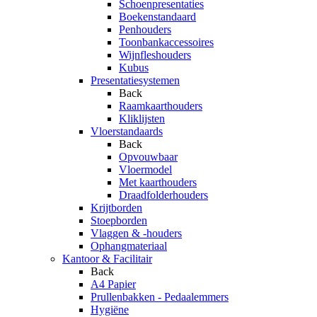
Schoenpresentaties
Boekenstandaard
Penhouders
Toonbankaccessoires
Wijnfleshouders
Kubus
Presentatiesystemen
Back
Raamkaarthouders
Kliklijsten
Vloerstandaards
Back
Opvouwbaar
Vloermodel
Met kaarthouders
Draadfolderhouders
Krijtborden
Stoepborden
Vlaggen & -houders
Ophangmateriaal
Kantoor & Facilitair
Back
A4 Papier
Prullenbakken - Pedaalemmers
Hygiëne