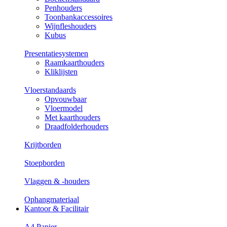
Penhouders
Toonbankaccessoires
Wijnfleshouders
Kubus
Presentatiesystemen
Raamkaarthouders
Kliklijsten
Vloerstandaards
Opvouwbaar
Vloermodel
Met kaarthouders
Draadfolderhouders
Krijtborden
Stoepborden
Vlaggen & -houders
Ophangmateriaal
Kantoor & Facilitair
A4 Papier