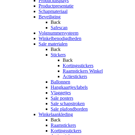
Productdisplays
Productpresentatie
Schapmateriaal
Beveiliging
Back
Safescan
Volgnummersysteem
Winkelbenodigdheden
Sale materialen
Back
Stickers
Back
Kortingsstickers
Raamstickers Winkel
Actiestickers
Ballonnen
Hangkaartjes/labels
Vlaggetjes
Sale posters
Sale schapstroken
Sale plafondborden
Winkelaankleding
Back
Raamstickers
Kortingsstickers