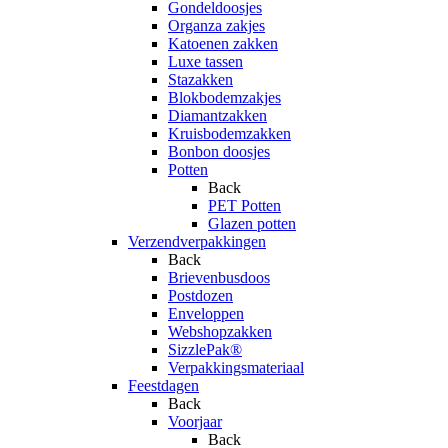
Gondeldoosjes
Organza zakjes
Katoenen zakken
Luxe tassen
Stazakken
Blokbodemzakjes
Diamantzakken
Kruisbodemzakken
Bonbon doosjes
Potten
Back
PET Potten
Glazen potten
Verzendverpakkingen
Back
Brievenbusdoos
Postdozen
Enveloppen
Webshopzakken
SizzlePak®
Verpakkingsmateriaal
Feestdagen
Back
Voorjaar
Back