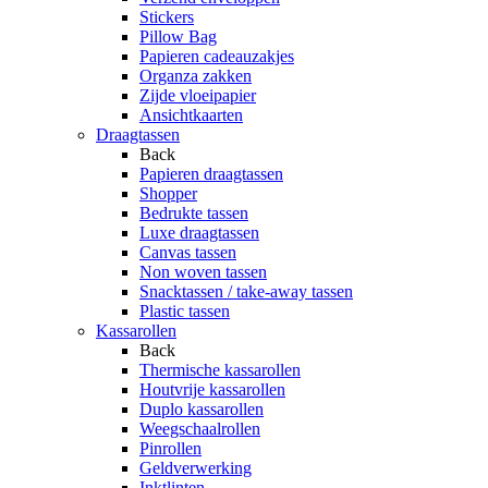
Stickers
Pillow Bag
Papieren cadeauzakjes
Organza zakken
Zijde vloeipapier
Ansichtkaarten
Draagtassen
Back
Papieren draagtassen
Shopper
Bedrukte tassen
Luxe draagtassen
Canvas tassen
Non woven tassen
Snacktassen / take-away tassen
Plastic tassen
Kassarollen
Back
Thermische kassarollen
Houtvrije kassarollen
Duplo kassarollen
Weegschaalrollen
Pinrollen
Geldverwerking
Inktlinten