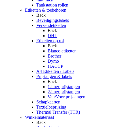
Tankstation rollen
Etiketten & toebehoren
Back
Beveiligingslabels
Verzendetiketten
Back
DHL
Etiketten op rol
Back
Blanco etiketten
Brother
Dymo
HACCP
A4 Etiketten / Labels
Prijstangen & labels
Back
1-liner prijstangen
2-liner prijstangen
Van/Voor prijstangen
Schapkaarten
Textielbeprijzing
Thermal Transfer (TTR)
Winkelmateriaal
Back