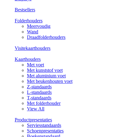
Bestsellers
Folderhouders
Meervoudig
Wand
Draadfolderhouders
Visitekaarthouders
Kaarthouders
Met voet
Met kunststof voet
Met aluminium voet
Met beukenhouten voet
Z-standaards
L-standaards
T-standaards
Met folderhouder
View All
Productpresentaties
Serviesstandaards
Schoenpresentaties
Boekenstandaard