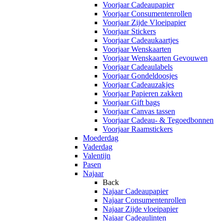
Voorjaar Cadeaupapier
Voorjaar Consumentenrollen
Voorjaar Zijde Vloeipapier
Voorjaar Stickers
Voorjaar Cadeaukaartjes
Voorjaar Wenskaarten
Voorjaar Wenskaarten Gevouwen
Voorjaar Cadeaulabels
Voorjaar Gondeldoosjes
Voorjaar Cadeauzakjes
Voorjaar Papieren zakken
Voorjaar Gift bags
Voorjaar Canvas tassen
Voorjaar Cadeau- & Tegoedbonnen
Voorjaar Raamstickers
Moederdag
Vaderdag
Valentijn
Pasen
Najaar
Back
Najaar Cadeaupapier
Najaar Consumentenrollen
Najaar Zijde vloeipapier
Najaar Cadeaulinten