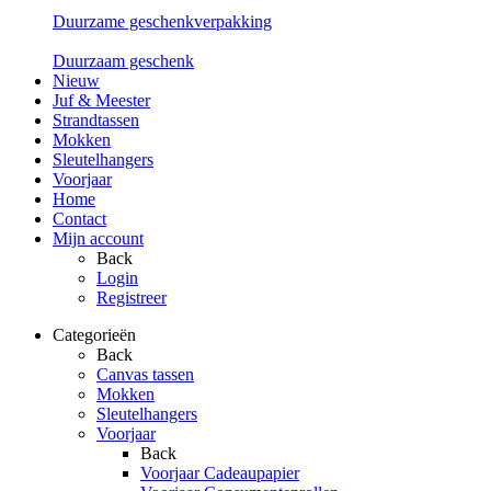
Duurzame geschenkverpakking
Duurzaam geschenk
Nieuw
Juf & Meester
Strandtassen
Mokken
Sleutelhangers
Voorjaar
Home
Contact
Mijn account
Back
Login
Registreer
Categorieën
Back
Canvas tassen
Mokken
Sleutelhangers
Voorjaar
Back
Voorjaar Cadeaupapier