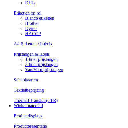
DHL
Etiketten op rol
Blanco etiketten
Brother
Dymo
HACCP
A4 Etiketten / Labels
Prijstangen & labels
1-liner prijstangen
2-liner prijstangen
Van/Voor prijstangen
Schapkaarten
Textielbeprijzing
Thermal Transfer (TTR)
Winkelmateriaal
Productdisplays
Productpresentatie