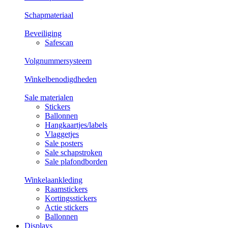
Schapmateriaal
Beveiliging
Safescan
Volgnummersysteem
Winkelbenodigdheden
Sale materialen
Stickers
Ballonnen
Hangkaartjes/labels
Vlaggetjes
Sale posters
Sale schapstroken
Sale plafondborden
Winkelaankleding
Raamstickers
Kortingsstickers
Actie stickers
Ballonnen
Displays