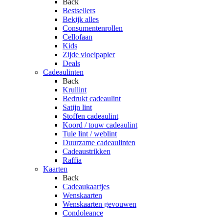
Back
Bestsellers
Bekijk alles
Consumentenrollen
Cellofaan
Kids
Zijde vloeipapier
Deals
Cadeaulinten
Back
Krullint
Bedrukt cadeaulint
Satijn lint
Stoffen cadeaulint
Koord / touw cadeaulint
Tule lint / weblint
Duurzame cadeaulinten
Cadeaustrikken
Raffia
Kaarten
Back
Cadeaukaartjes
Wenskaarten
Wenskaarten gevouwen
Condoleance