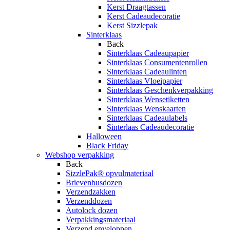
Kerst Draagtassen
Kerst Cadeaudecoratie
Kerst Sizzlepak
Sinterklaas
Back
Sinterklaas Cadeaupapier
Sinterklaas Consumentenrollen
Sinterklaas Cadeaulinten
Sinterklaas Vloeipapier
Sinterklaas Geschenkverpakking
Sinterklaas Wensetiketten
Sinterklaas Wenskaarten
Sinterklaas Cadeaulabels
Sinterlaas Cadeaudecoratie
Halloween
Black Friday
Webshop verpakking
Back
SizzlePak® opvulmateriaal
Brievenbusdozen
Verzendzakken
Verzenddozen
Autolock dozen
Verpakkingsmateriaal
Verzend enveloppen