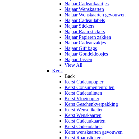
Najaar Cadeaukaartjes
Najaar Wenskaarten
Najaar Wenskaarten gevouwen
Najaar Cadeaulabels
Najaar Stickers
Najaar Raamstickers
Najaar Papieren zakken
Najaar Cadeauzakjes
Najaar Gift bags
Najaar Gondeldoosjes
Najaar Tassen
View All
Kerst
Back
Kerst Cadeaupapier
Kerst Consumentenrollen
Kerst Cadeaulinten
Kerst Vloeipapier
Kerst Geschenkverpakking
Kerst Wensetiketten
Kerst Wenskaarten
Kerst Cadeaukaarten
Kerst Cadeaulabels
Kerst wenskaarten gevouwen
Kerst Raamstickers