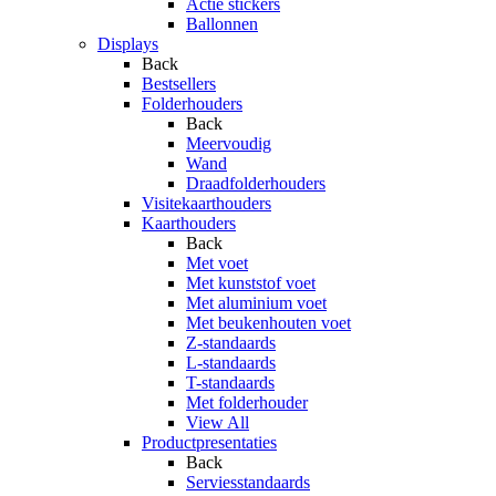
Actie stickers
Ballonnen
Displays
Back
Bestsellers
Folderhouders
Back
Meervoudig
Wand
Draadfolderhouders
Visitekaarthouders
Kaarthouders
Back
Met voet
Met kunststof voet
Met aluminium voet
Met beukenhouten voet
Z-standaards
L-standaards
T-standaards
Met folderhouder
View All
Productpresentaties
Back
Serviesstandaards