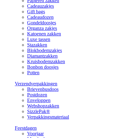
Papieren zakken
Cadeauzakjes
Gift bags
Cadeaudozen
Gondeldoosjes
Organza zakjes
Katoenen zakken
Luxe tassen
Stazakken
Blokbodemzakjes
Diamantzakken
Kruisbodemzakken
Bonbon doosjes
Potten
Verzendverpakkingen
Brievenbusdoos
Postdozen
Enveloppen
Webshopzakken
SizzlePak®
Verpakkingsmateriaal
Feestdagen
Voorjaar