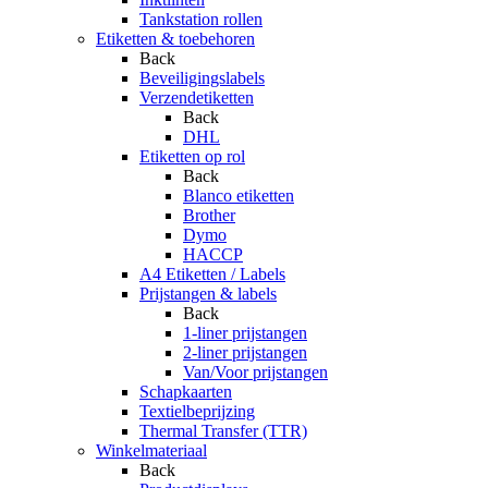
Tankstation rollen
Etiketten & toebehoren
Back
Beveiligingslabels
Verzendetiketten
Back
DHL
Etiketten op rol
Back
Blanco etiketten
Brother
Dymo
HACCP
A4 Etiketten / Labels
Prijstangen & labels
Back
1-liner prijstangen
2-liner prijstangen
Van/Voor prijstangen
Schapkaarten
Textielbeprijzing
Thermal Transfer (TTR)
Winkelmateriaal
Back