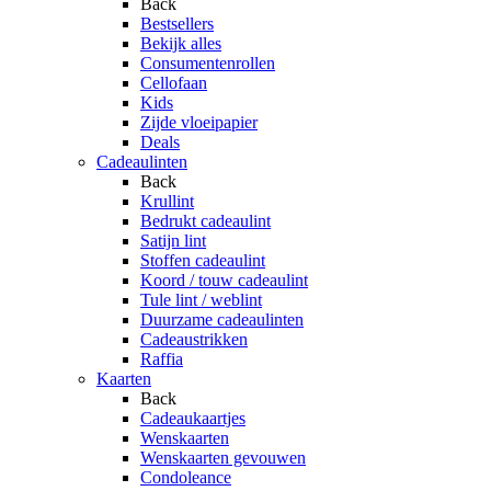
Back
Bestsellers
Bekijk alles
Consumentenrollen
Cellofaan
Kids
Zijde vloeipapier
Deals
Cadeaulinten
Back
Krullint
Bedrukt cadeaulint
Satijn lint
Stoffen cadeaulint
Koord / touw cadeaulint
Tule lint / weblint
Duurzame cadeaulinten
Cadeaustrikken
Raffia
Kaarten
Back
Cadeaukaartjes
Wenskaarten
Wenskaarten gevouwen
Condoleance