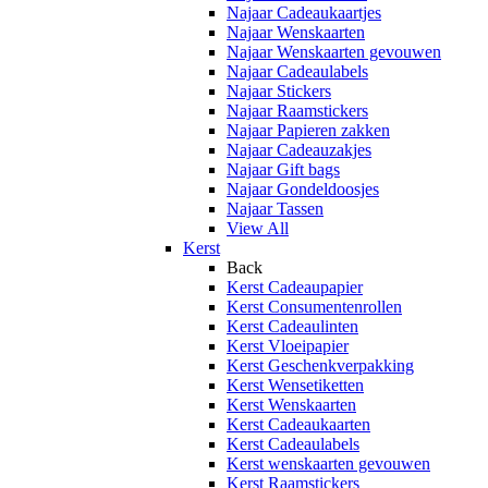
Najaar Cadeaukaartjes
Najaar Wenskaarten
Najaar Wenskaarten gevouwen
Najaar Cadeaulabels
Najaar Stickers
Najaar Raamstickers
Najaar Papieren zakken
Najaar Cadeauzakjes
Najaar Gift bags
Najaar Gondeldoosjes
Najaar Tassen
View All
Kerst
Back
Kerst Cadeaupapier
Kerst Consumentenrollen
Kerst Cadeaulinten
Kerst Vloeipapier
Kerst Geschenkverpakking
Kerst Wensetiketten
Kerst Wenskaarten
Kerst Cadeaukaarten
Kerst Cadeaulabels
Kerst wenskaarten gevouwen
Kerst Raamstickers