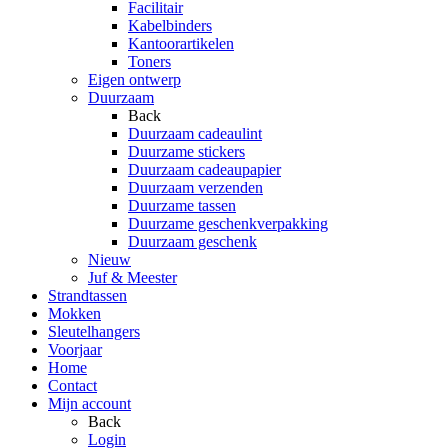
Facilitair
Kabelbinders
Kantoorartikelen
Toners
Eigen ontwerp
Duurzaam
Back
Duurzaam cadeaulint
Duurzame stickers
Duurzaam cadeaupapier
Duurzaam verzenden
Duurzame tassen
Duurzame geschenkverpakking
Duurzaam geschenk
Nieuw
Juf & Meester
Strandtassen
Mokken
Sleutelhangers
Voorjaar
Home
Contact
Mijn account
Back
Login