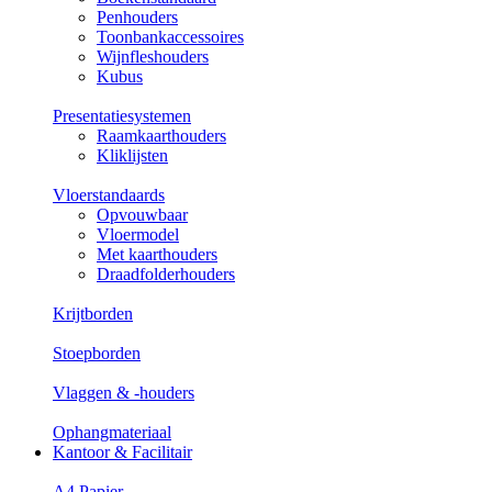
Penhouders
Toonbankaccessoires
Wijnfleshouders
Kubus
Presentatiesystemen
Raamkaarthouders
Kliklijsten
Vloerstandaards
Opvouwbaar
Vloermodel
Met kaarthouders
Draadfolderhouders
Krijtborden
Stoepborden
Vlaggen & -houders
Ophangmateriaal
Kantoor & Facilitair
A4 Papier