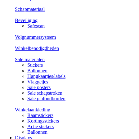
Schapmateriaal
Beveiliging
Safescan
Volgnummersysteem
Winkelbenodigdheden
Sale materialen
Stickers
Ballonnen
Hangkaartjes/labels
Vlaggetjes
Sale posters
Sale schapstroken
Sale plafondborden
Winkelaankleding
Raamstickers
Kortingsstickers
Actie stickers
Ballonnen
Displays