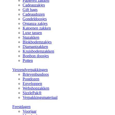
Papieren zakken
Cadeauzakjes
Gift bags
Cadeaudozen
Gondeldoosjes
Organza zakjes
Katoenen zakken
Luxe tassen
Stazakken
Blokbodemzakjes
Diamantzakken
Kruisbodemzakken
Bonbon doosjes
Potten
Verzendverpakkingen
Brievenbusdoos
Postdozen
Enveloppen
Webshopzakken
SizzlePak®
Verpakkingsmateriaal
Feestdagen
Voorjaar