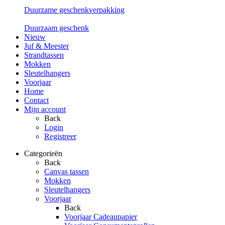
Duurzame geschenkverpakking
Duurzaam geschenk
Nieuw
Juf & Meester
Strandtassen
Mokken
Sleutelhangers
Voorjaar
Home
Contact
Mijn account
Back
Login
Registreer
Categorieën
Back
Canvas tassen
Mokken
Sleutelhangers
Voorjaar
Back
Voorjaar Cadeaupapier