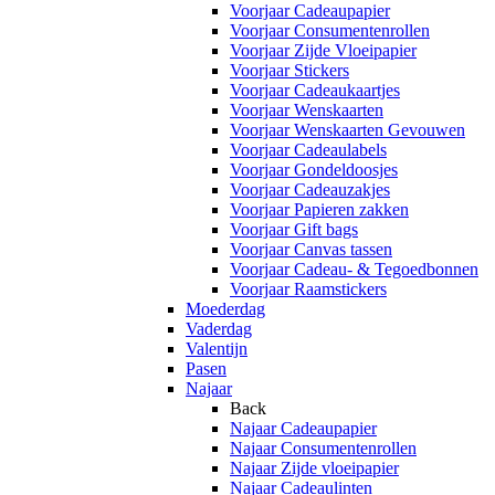
Voorjaar Cadeaupapier
Voorjaar Consumentenrollen
Voorjaar Zijde Vloeipapier
Voorjaar Stickers
Voorjaar Cadeaukaartjes
Voorjaar Wenskaarten
Voorjaar Wenskaarten Gevouwen
Voorjaar Cadeaulabels
Voorjaar Gondeldoosjes
Voorjaar Cadeauzakjes
Voorjaar Papieren zakken
Voorjaar Gift bags
Voorjaar Canvas tassen
Voorjaar Cadeau- & Tegoedbonnen
Voorjaar Raamstickers
Moederdag
Vaderdag
Valentijn
Pasen
Najaar
Back
Najaar Cadeaupapier
Najaar Consumentenrollen
Najaar Zijde vloeipapier
Najaar Cadeaulinten