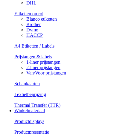
DHL
Etiketten op rol
Blanco etiketten
Brother
Dymo
HACCP
A4 Etiketten / Labels
Prijstangen & labels
1-liner prijstangen
2-liner prijstangen
Van/Voor prijstangen
Schapkaarten
Textielbeprijzing
Thermal Transfer (TTR)
Winkelmateriaal
Productdisplays
Productpresentatie