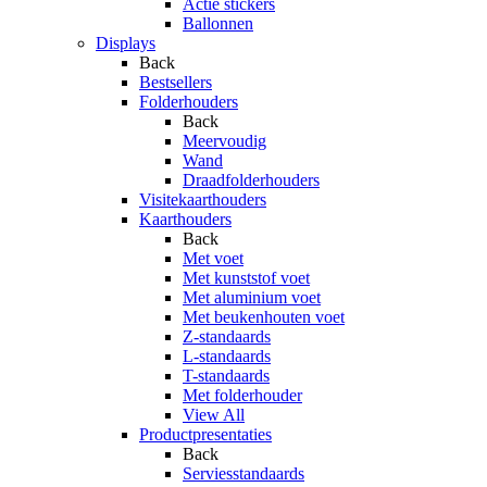
Actie stickers
Ballonnen
Displays
Back
Bestsellers
Folderhouders
Back
Meervoudig
Wand
Draadfolderhouders
Visitekaarthouders
Kaarthouders
Back
Met voet
Met kunststof voet
Met aluminium voet
Met beukenhouten voet
Z-standaards
L-standaards
T-standaards
Met folderhouder
View All
Productpresentaties
Back
Serviesstandaards