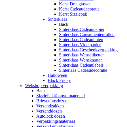
Kerst Draagtassen
Kerst Cadeaudecoratie
Kerst Sizzlepak
Sinterklaas
Back
Sinterklaas Cadeaupapier
Sinterklaas Consumentenrollen
Sinterklaas Cadeaulinten
Sinterklaas Vloeipapier
Sinterklaas Geschenkverpakking
Sinterklaas Wensetiketten
Sinterklaas Wenskaarten
Sinterklaas Cadeaulabels
Sinterlaas Cadeaudecoratie
Halloween
Black Friday
Webshop verpakking
Back
SizzlePak® opvulmateriaal
Brievenbusdozen
Verzendzakken
Verzenddozen
Autolock dozen
Verpakkingsmateriaal
Verzend enveloppen