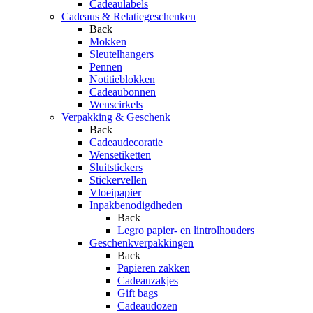
Cadeaulabels
Cadeaus & Relatiegeschenken
Back
Mokken
Sleutelhangers
Pennen
Notitieblokken
Cadeaubonnen
Wenscirkels
Verpakking & Geschenk
Back
Cadeaudecoratie
Wensetiketten
Sluitstickers
Stickervellen
Vloeipapier
Inpakbenodigdheden
Back
Legro papier- en lintrolhouders
Geschenkverpakkingen
Back
Papieren zakken
Cadeauzakjes
Gift bags
Cadeaudozen