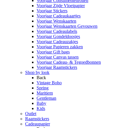
Voorjaar Consumentenrollen
Voorjaar Zijde Vloeipapier
Voorjaar Stickers
Voorjaar Cadeaukaartjes
Voorjaar Wenskaarten
Voorjaar Wenskaarten Gevouwen
Voorjaar Cadeaulabels
Voorjaar Gondeldoosjes
Voorjaar Cadeauzakjes
Voorjaar Papieren zakken
Voorjaar Gift bags
Voorjaar Canvas tassen
Voorjaar Cadeau- & Tegoedbonnen
Voorjaar Raamstickers
Shop by look
Back
Vintage Boho
Spring
Maritiem
Gentleman
Baby
Kids
Outlet
Raamstickers
Cadeaupapier