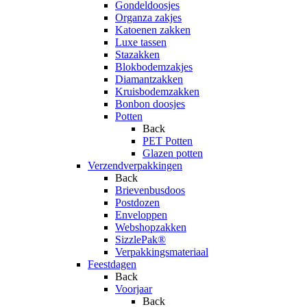
Gondeldoosjes
Organza zakjes
Katoenen zakken
Luxe tassen
Stazakken
Blokbodemzakjes
Diamantzakken
Kruisbodemzakken
Bonbon doosjes
Potten
Back
PET Potten
Glazen potten
Verzendverpakkingen
Back
Brievenbusdoos
Postdozen
Enveloppen
Webshopzakken
SizzlePak®
Verpakkingsmateriaal
Feestdagen
Back
Voorjaar
Back