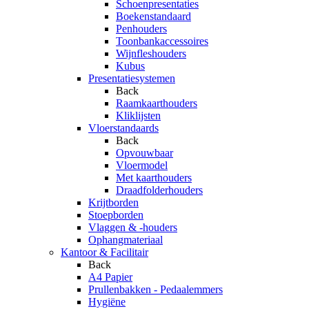
Schoenpresentaties
Boekenstandaard
Penhouders
Toonbankaccessoires
Wijnfleshouders
Kubus
Presentatiesystemen
Back
Raamkaarthouders
Kliklijsten
Vloerstandaards
Back
Opvouwbaar
Vloermodel
Met kaarthouders
Draadfolderhouders
Krijtborden
Stoepborden
Vlaggen & -houders
Ophangmateriaal
Kantoor & Facilitair
Back
A4 Papier
Prullenbakken - Pedaalemmers
Hygiëne