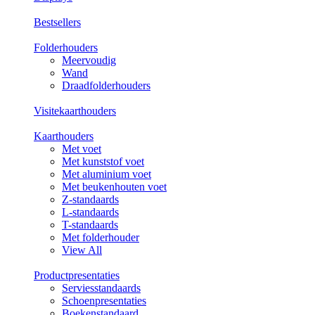
Bestsellers
Folderhouders
Meervoudig
Wand
Draadfolderhouders
Visitekaarthouders
Kaarthouders
Met voet
Met kunststof voet
Met aluminium voet
Met beukenhouten voet
Z-standaards
L-standaards
T-standaards
Met folderhouder
View All
Productpresentaties
Serviesstandaards
Schoenpresentaties
Boekenstandaard