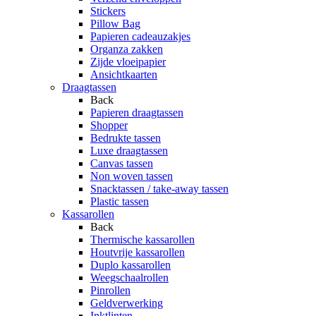
Stickers
Pillow Bag
Papieren cadeauzakjes
Organza zakken
Zijde vloeipapier
Ansichtkaarten
Draagtassen
Back
Papieren draagtassen
Shopper
Bedrukte tassen
Luxe draagtassen
Canvas tassen
Non woven tassen
Snacktassen / take-away tassen
Plastic tassen
Kassarollen
Back
Thermische kassarollen
Houtvrije kassarollen
Duplo kassarollen
Weegschaalrollen
Pinrollen
Geldverwerking
Inktlinten