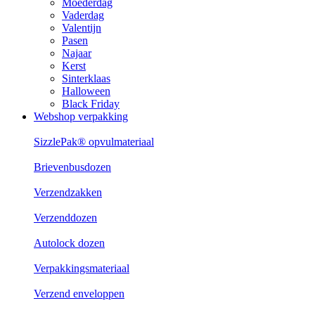
Moederdag
Vaderdag
Valentijn
Pasen
Najaar
Kerst
Sinterklaas
Halloween
Black Friday
Webshop verpakking
SizzlePak® opvulmateriaal
Brievenbusdozen
Verzendzakken
Verzenddozen
Autolock dozen
Verpakkingsmateriaal
Verzend enveloppen