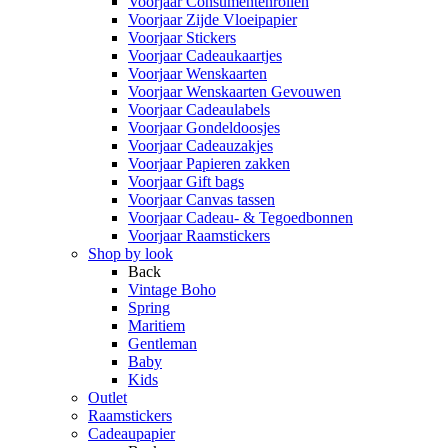
Voorjaar Consumentenrollen
Voorjaar Zijde Vloeipapier
Voorjaar Stickers
Voorjaar Cadeaukaartjes
Voorjaar Wenskaarten
Voorjaar Wenskaarten Gevouwen
Voorjaar Cadeaulabels
Voorjaar Gondeldoosjes
Voorjaar Cadeauzakjes
Voorjaar Papieren zakken
Voorjaar Gift bags
Voorjaar Canvas tassen
Voorjaar Cadeau- & Tegoedbonnen
Voorjaar Raamstickers
Shop by look
Back
Vintage Boho
Spring
Maritiem
Gentleman
Baby
Kids
Outlet
Raamstickers
Cadeaupapier