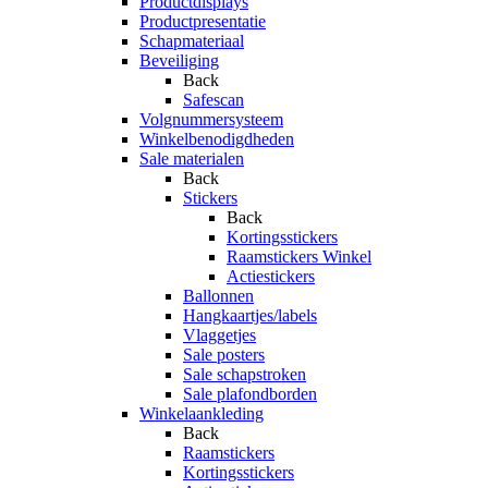
Productdisplays
Productpresentatie
Schapmateriaal
Beveiliging
Back
Safescan
Volgnummersysteem
Winkelbenodigdheden
Sale materialen
Back
Stickers
Back
Kortingsstickers
Raamstickers Winkel
Actiestickers
Ballonnen
Hangkaartjes/labels
Vlaggetjes
Sale posters
Sale schapstroken
Sale plafondborden
Winkelaankleding
Back
Raamstickers
Kortingsstickers