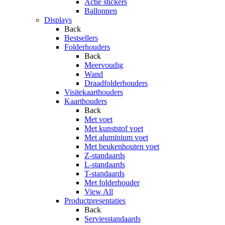
Actie stickers
Ballonnen
Displays
Back
Bestsellers
Folderhouders
Back
Meervoudig
Wand
Draadfolderhouders
Visitekaarthouders
Kaarthouders
Back
Met voet
Met kunststof voet
Met aluminium voet
Met beukenhouten voet
Z-standaards
L-standaards
T-standaards
Met folderhouder
View All
Productpresentaties
Back
Serviesstandaards