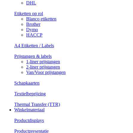
DHL
Etiketten op rol
Blanco etiketten
Brother
Dymo
HACCP
A4 Etiketten / Labels
Prijstangen & labels
1-liner prijstangen
2-liner prijstangen
Van/Voor prijstangen
Schapkaarten
Textielbeprijzing
Thermal Transfer (TTR)
Winkelmateriaal
Productdisplays
Productpresentatie