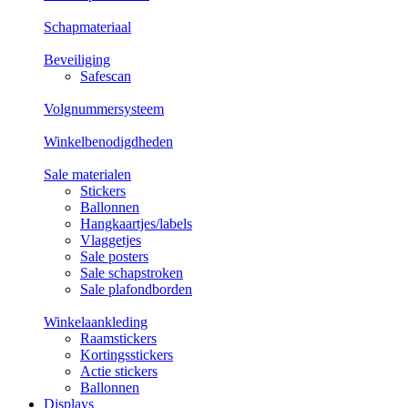
Schapmateriaal
Beveiliging
Safescan
Volgnummersysteem
Winkelbenodigdheden
Sale materialen
Stickers
Ballonnen
Hangkaartjes/labels
Vlaggetjes
Sale posters
Sale schapstroken
Sale plafondborden
Winkelaankleding
Raamstickers
Kortingsstickers
Actie stickers
Ballonnen
Displays