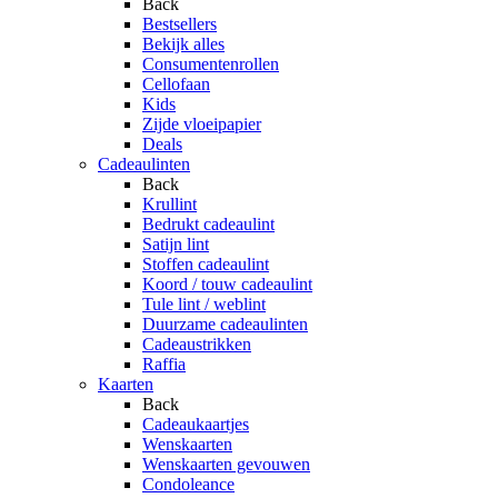
Back
Bestsellers
Bekijk alles
Consumentenrollen
Cellofaan
Kids
Zijde vloeipapier
Deals
Cadeaulinten
Back
Krullint
Bedrukt cadeaulint
Satijn lint
Stoffen cadeaulint
Koord / touw cadeaulint
Tule lint / weblint
Duurzame cadeaulinten
Cadeaustrikken
Raffia
Kaarten
Back
Cadeaukaartjes
Wenskaarten
Wenskaarten gevouwen
Condoleance