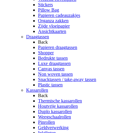
Stickers
Pillow Bag
Papieren cadeauzakjes
Organza zakken
Zijde vloeipapier
Ansichtkaarten
Draagtassen
Back
Papieren draagtassen
Shopper
Bedrukte tassen
Luxe draagtassen
Canvas tassen
Non woven tassen
Snacktassen / take-away tassen
Plastic tassen
Kassarollen
Back
Thermische kassarollen
Houtvrije kassarollen
Duplo kassarollen
Weegschaalrollen
Pinrollen
Geldverwerking
Inktlinten