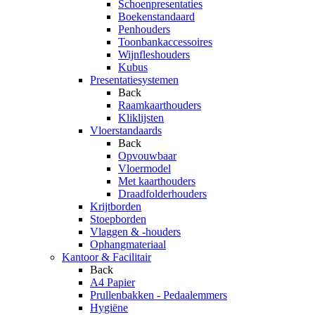
Schoenpresentaties
Boekenstandaard
Penhouders
Toonbankaccessoires
Wijnfleshouders
Kubus
Presentatiesystemen
Back
Raamkaarthouders
Kliklijsten
Vloerstandaards
Back
Opvouwbaar
Vloermodel
Met kaarthouders
Draadfolderhouders
Krijtborden
Stoepborden
Vlaggen & -houders
Ophangmateriaal
Kantoor & Facilitair
Back
A4 Papier
Prullenbakken - Pedaalemmers
Hygiëne