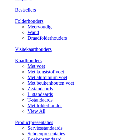
Bestsellers
Folderhouders
Meervoudig
Wand
Draadfolderhouders
Visitekaarthouders
Kaarthouders
Met voet
Met kunststof voet
Met aluminium voet
Met beukenhouten voet
Z-standaards
L-standaards
T-standaards
Met folderhouder
View All
Productpresentaties
Serviesstandaards
Schoenpresentaties
Boekenstandaard