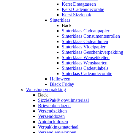
Kerst Draagtassen
Kerst Cadeaudecoratie
Kerst Sizzlepak
Sinterklaas
Back
Sinterklaas Cadeaupapier
Sinterklaas Consumentenrollen
Sinterklaas Cadeaulinten
Sinterklaas Vloeipapier
Sinterklaas Geschenkverpakking
Sinterklaas Wensetiketten
Sinterklaas Wenskaarten
Sinterklaas Cadeaulabels
Sinterlaas Cadeaudecoratie
Halloween
Black Friday
Webshop verpakking
Back
SizzlePak® opvulmateriaal
Brievenbusdozen
Verzendzakken
Verzenddozen
Autolock dozen
Verpakkingsmateriaal
Verzend enveloppen