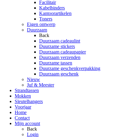
Facilitair
Kabelbinders
Kantoorartikelen
Toners
Eigen ontwerp
Duurzaam
Back
Duurzaam cadeaulint
Duurzame stickers
Duurzaam cadeaupapier
Duurzaam verzenden
Duurzame tassen
Duurzame geschenkverpakking
Duurzaam geschenk
Nieuw
Juf & Meester
Strandtassen
Mokken
Sleutelhangers
Voorjaar
Home
Contact
Mijn account
Back
Login