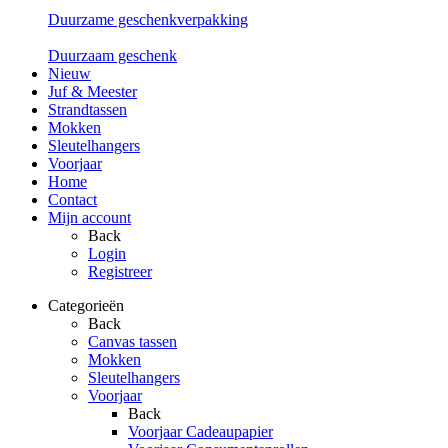
Duurzame geschenkverpakking
Duurzaam geschenk
Nieuw
Juf & Meester
Strandtassen
Mokken
Sleutelhangers
Voorjaar
Home
Contact
Mijn account
Back
Login
Registreer
Categorieën
Back
Canvas tassen
Mokken
Sleutelhangers
Voorjaar
Back
Voorjaar Cadeaupapier