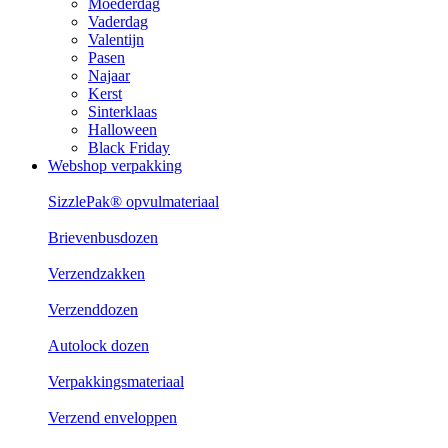
Moederdag
Vaderdag
Valentijn
Pasen
Najaar
Kerst
Sinterklaas
Halloween
Black Friday
Webshop verpakking
SizzlePak® opvulmateriaal
Brievenbusdozen
Verzendzakken
Verzenddozen
Autolock dozen
Verpakkingsmateriaal
Verzend enveloppen