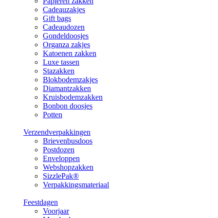
Papieren zakken
Cadeauzakjes
Gift bags
Cadeaudozen
Gondeldoosjes
Organza zakjes
Katoenen zakken
Luxe tassen
Stazakken
Blokbodemzakjes
Diamantzakken
Kruisbodemzakken
Bonbon doosjes
Potten
Verzendverpakkingen
Brievenbusdoos
Postdozen
Enveloppen
Webshopzakken
SizzlePak®
Verpakkingsmateriaal
Feestdagen
Voorjaar