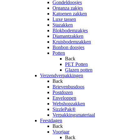
Gondeldoosjes
Organza zakjes
Katoenen zakken
Luxe tassen
Stazakken
Blokbodemzakjes
Diamantzakken
Kruisbodemzakken
Bonbon doosjes
Potten
Back
PET Potten
Glazen potten
Verzendverpakkingen
Back
Brievenbusdoos
Postdozen
Enveloppen
Webshopzakken
SizzlePak®
Verpakkingsmateriaal
Feestdagen
Back
Voorjaar
Back