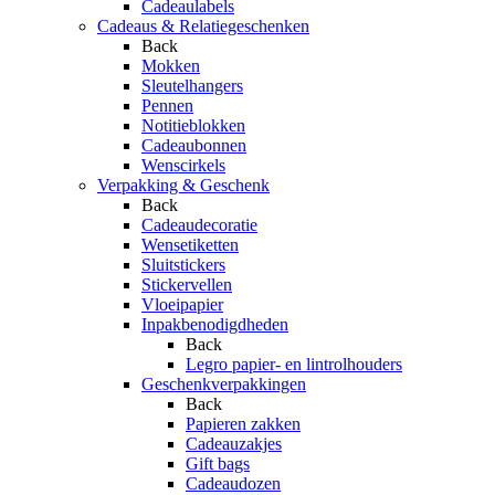
Cadeaulabels
Cadeaus & Relatiegeschenken
Back
Mokken
Sleutelhangers
Pennen
Notitieblokken
Cadeaubonnen
Wenscirkels
Verpakking & Geschenk
Back
Cadeaudecoratie
Wensetiketten
Sluitstickers
Stickervellen
Vloeipapier
Inpakbenodigdheden
Back
Legro papier- en lintrolhouders
Geschenkverpakkingen
Back
Papieren zakken
Cadeauzakjes
Gift bags
Cadeaudozen