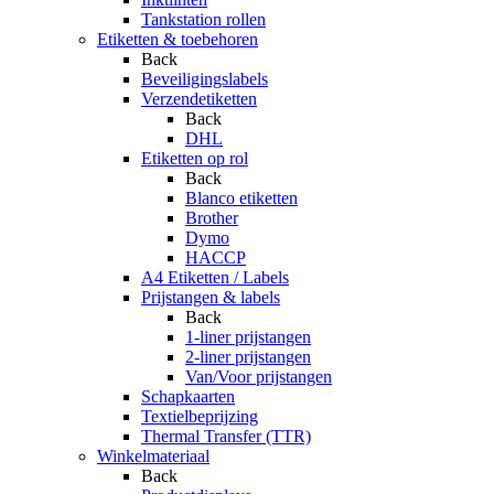
Tankstation rollen
Etiketten & toebehoren
Back
Beveiligingslabels
Verzendetiketten
Back
DHL
Etiketten op rol
Back
Blanco etiketten
Brother
Dymo
HACCP
A4 Etiketten / Labels
Prijstangen & labels
Back
1-liner prijstangen
2-liner prijstangen
Van/Voor prijstangen
Schapkaarten
Textielbeprijzing
Thermal Transfer (TTR)
Winkelmateriaal
Back