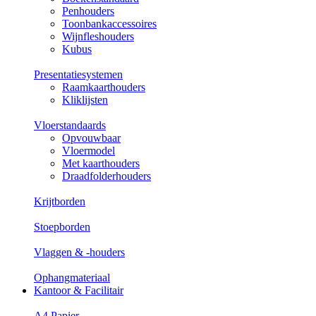
Penhouders
Toonbankaccessoires
Wijnfleshouders
Kubus
Presentatiesystemen
Raamkaarthouders
Kliklijsten
Vloerstandaards
Opvouwbaar
Vloermodel
Met kaarthouders
Draadfolderhouders
Krijtborden
Stoepborden
Vlaggen & -houders
Ophangmateriaal
Kantoor & Facilitair
A4 Papier