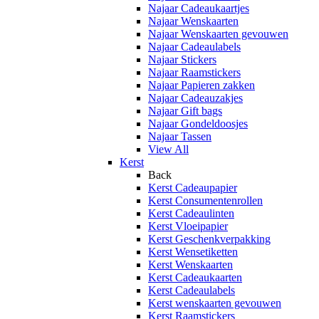
Najaar Cadeaukaartjes
Najaar Wenskaarten
Najaar Wenskaarten gevouwen
Najaar Cadeaulabels
Najaar Stickers
Najaar Raamstickers
Najaar Papieren zakken
Najaar Cadeauzakjes
Najaar Gift bags
Najaar Gondeldoosjes
Najaar Tassen
View All
Kerst
Back
Kerst Cadeaupapier
Kerst Consumentenrollen
Kerst Cadeaulinten
Kerst Vloeipapier
Kerst Geschenkverpakking
Kerst Wensetiketten
Kerst Wenskaarten
Kerst Cadeaukaarten
Kerst Cadeaulabels
Kerst wenskaarten gevouwen
Kerst Raamstickers