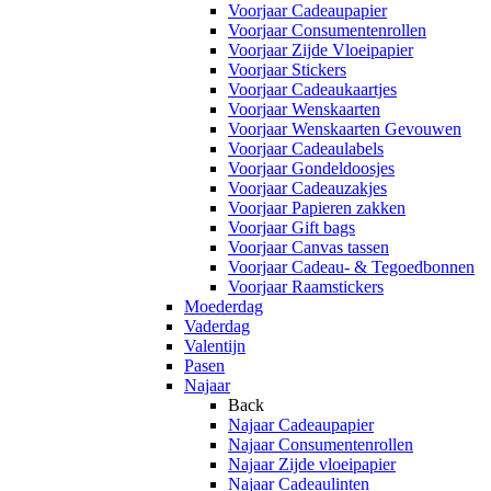
Voorjaar Cadeaupapier
Voorjaar Consumentenrollen
Voorjaar Zijde Vloeipapier
Voorjaar Stickers
Voorjaar Cadeaukaartjes
Voorjaar Wenskaarten
Voorjaar Wenskaarten Gevouwen
Voorjaar Cadeaulabels
Voorjaar Gondeldoosjes
Voorjaar Cadeauzakjes
Voorjaar Papieren zakken
Voorjaar Gift bags
Voorjaar Canvas tassen
Voorjaar Cadeau- & Tegoedbonnen
Voorjaar Raamstickers
Moederdag
Vaderdag
Valentijn
Pasen
Najaar
Back
Najaar Cadeaupapier
Najaar Consumentenrollen
Najaar Zijde vloeipapier
Najaar Cadeaulinten