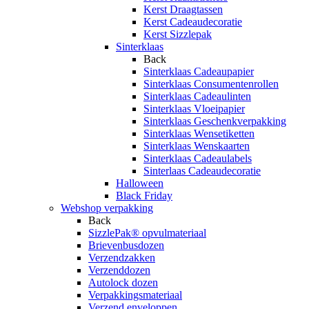
Kerst Draagtassen
Kerst Cadeaudecoratie
Kerst Sizzlepak
Sinterklaas
Back
Sinterklaas Cadeaupapier
Sinterklaas Consumentenrollen
Sinterklaas Cadeaulinten
Sinterklaas Vloeipapier
Sinterklaas Geschenkverpakking
Sinterklaas Wensetiketten
Sinterklaas Wenskaarten
Sinterklaas Cadeaulabels
Sinterlaas Cadeaudecoratie
Halloween
Black Friday
Webshop verpakking
Back
SizzlePak® opvulmateriaal
Brievenbusdozen
Verzendzakken
Verzenddozen
Autolock dozen
Verpakkingsmateriaal
Verzend enveloppen