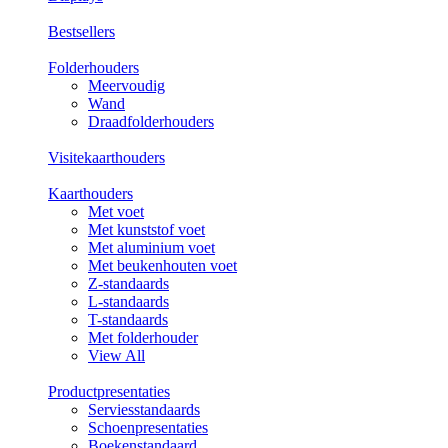
Bestsellers
Folderhouders
Meervoudig
Wand
Draadfolderhouders
Visitekaarthouders
Kaarthouders
Met voet
Met kunststof voet
Met aluminium voet
Met beukenhouten voet
Z-standaards
L-standaards
T-standaards
Met folderhouder
View All
Productpresentaties
Serviesstandaards
Schoenpresentaties
Boekenstandaard