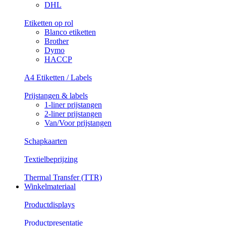
DHL
Etiketten op rol
Blanco etiketten
Brother
Dymo
HACCP
A4 Etiketten / Labels
Prijstangen & labels
1-liner prijstangen
2-liner prijstangen
Van/Voor prijstangen
Schapkaarten
Textielbeprijzing
Thermal Transfer (TTR)
Winkelmateriaal
Productdisplays
Productpresentatie