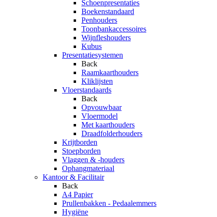
Schoenpresentaties
Boekenstandaard
Penhouders
Toonbankaccessoires
Wijnfleshouders
Kubus
Presentatiesystemen
Back
Raamkaarthouders
Kliklijsten
Vloerstandaards
Back
Opvouwbaar
Vloermodel
Met kaarthouders
Draadfolderhouders
Krijtborden
Stoepborden
Vlaggen & -houders
Ophangmateriaal
Kantoor & Facilitair
Back
A4 Papier
Prullenbakken - Pedaalemmers
Hygiëne