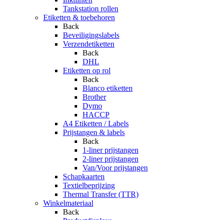
Tankstation rollen
Etiketten & toebehoren
Back
Beveiligingslabels
Verzendetiketten
Back
DHL
Etiketten op rol
Back
Blanco etiketten
Brother
Dymo
HACCP
A4 Etiketten / Labels
Prijstangen & labels
Back
1-liner prijstangen
2-liner prijstangen
Van/Voor prijstangen
Schapkaarten
Textielbeprijzing
Thermal Transfer (TTR)
Winkelmateriaal
Back