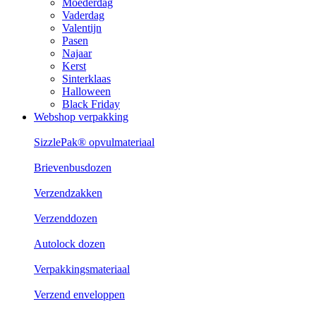
Moederdag
Vaderdag
Valentijn
Pasen
Najaar
Kerst
Sinterklaas
Halloween
Black Friday
Webshop verpakking
SizzlePak® opvulmateriaal
Brievenbusdozen
Verzendzakken
Verzenddozen
Autolock dozen
Verpakkingsmateriaal
Verzend enveloppen