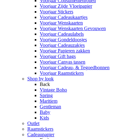
Voorjaar Consumentenrollen
Voorjaar Zijde Vloeipapier
Voorjaar Stickers
Voorjaar Cadeaukaartjes
Voorjaar Wenskaarten
Voorjaar Wenskaarten Gevouwen
Voorjaar Cadeaulabels
Voorjaar Gondeldoosjes
Voorjaar Cadeauzakjes
Voorjaar Papieren zakken
Voorjaar Gift bags
Voorjaar Canvas tassen
Voorjaar Cadeau- & Tegoedbonnen
Voorjaar Raamstickers
Shop by look
Back
Vintage Boho
Spring
Maritiem
Gentleman
Baby
Kids
Outlet
Raamstickers
Cadeaupapier