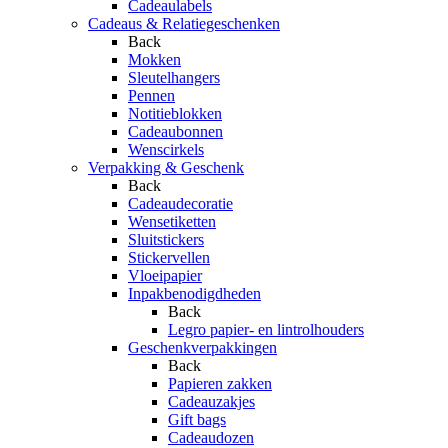
Cadeaulabels
Cadeaus & Relatiegeschenken
Back
Mokken
Sleutelhangers
Pennen
Notitieblokken
Cadeaubonnen
Wenscirkels
Verpakking & Geschenk
Back
Cadeaudecoratie
Wensetiketten
Sluitstickers
Stickervellen
Vloeipapier
Inpakbenodigdheden
Back
Legro papier- en lintrolhouders
Geschenkverpakkingen
Back
Papieren zakken
Cadeauzakjes
Gift bags
Cadeaudozen