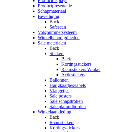
Productdisplays
Productpresentatie
Schapmateriaal
Beveiliging
Back
Safescan
Volgnummersysteem
Winkelbenodigdheden
Sale materialen
Back
Stickers
Back
Kortingsstickers
Raamstickers Winkel
Actiestickers
Ballonnen
Hangkaartjes/labels
Vlaggetjes
Sale posters
Sale schapstroken
Sale plafondborden
Winkelaankleding
Back
Raamstickers
Kortingsstickers