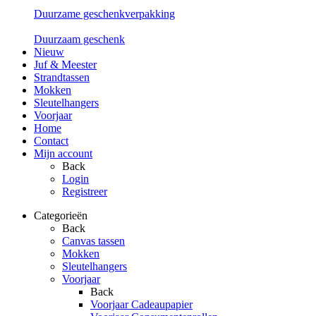
Duurzame geschenkverpakking
Duurzaam geschenk
Nieuw
Juf & Meester
Strandtassen
Mokken
Sleutelhangers
Voorjaar
Home
Contact
Mijn account
Back
Login
Registreer
Categorieën
Back
Canvas tassen
Mokken
Sleutelhangers
Voorjaar
Back
Voorjaar Cadeaupapier