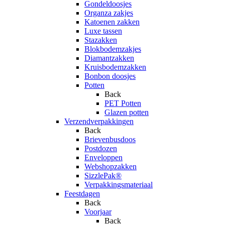
Gondeldoosjes
Organza zakjes
Katoenen zakken
Luxe tassen
Stazakken
Blokbodemzakjes
Diamantzakken
Kruisbodemzakken
Bonbon doosjes
Potten
Back
PET Potten
Glazen potten
Verzendverpakkingen
Back
Brievenbusdoos
Postdozen
Enveloppen
Webshopzakken
SizzlePak®
Verpakkingsmateriaal
Feestdagen
Back
Voorjaar
Back