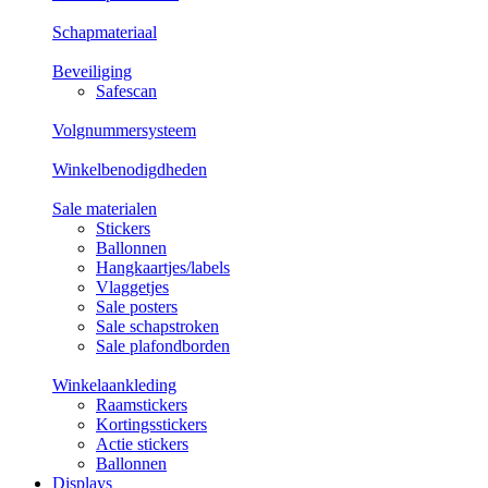
Schapmateriaal
Beveiliging
Safescan
Volgnummersysteem
Winkelbenodigdheden
Sale materialen
Stickers
Ballonnen
Hangkaartjes/labels
Vlaggetjes
Sale posters
Sale schapstroken
Sale plafondborden
Winkelaankleding
Raamstickers
Kortingsstickers
Actie stickers
Ballonnen
Displays