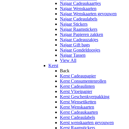
Najaar Cadeaukaartjes
Najaar Wenskaarten
Najaar Wenskaarten gevouwen
Najaar Cadeaulabels
Najaar Stickers
Najaar Raamstickers
Najaar Papieren zakken
Najaar Cadeauzakjes
Najaar Gift bags
Najaar Gondeldoosjes
Najaar Tassen
View All
Kerst
Back
Kerst Cadeaupapier
Kerst Consumentenrollen
Kerst Cadeaulinten
Kerst Vloeipapier
Kerst Geschenkverpakking
Kerst Wensetiketten
Kerst Wenskaarten
Kerst Cadeaukaarten
Kerst Cadeaulabels
Kerst wenskaarten gevouwen
Kerst Raamstickers