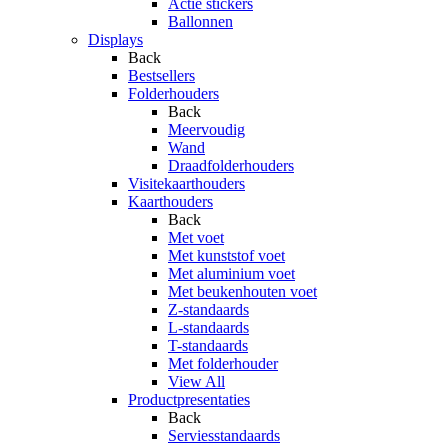
Actie stickers
Ballonnen
Displays
Back
Bestsellers
Folderhouders
Back
Meervoudig
Wand
Draadfolderhouders
Visitekaarthouders
Kaarthouders
Back
Met voet
Met kunststof voet
Met aluminium voet
Met beukenhouten voet
Z-standaards
L-standaards
T-standaards
Met folderhouder
View All
Productpresentaties
Back
Serviesstandaards