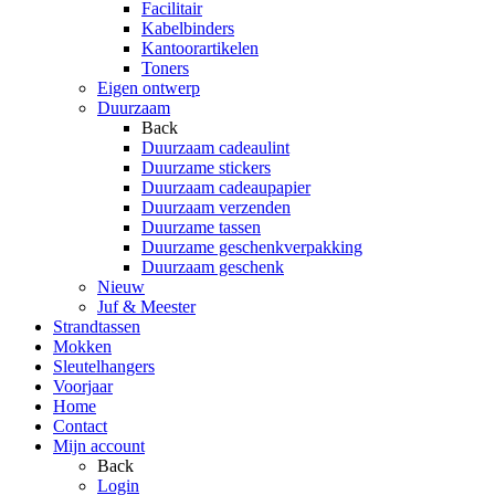
Facilitair
Kabelbinders
Kantoorartikelen
Toners
Eigen ontwerp
Duurzaam
Back
Duurzaam cadeaulint
Duurzame stickers
Duurzaam cadeaupapier
Duurzaam verzenden
Duurzame tassen
Duurzame geschenkverpakking
Duurzaam geschenk
Nieuw
Juf & Meester
Strandtassen
Mokken
Sleutelhangers
Voorjaar
Home
Contact
Mijn account
Back
Login