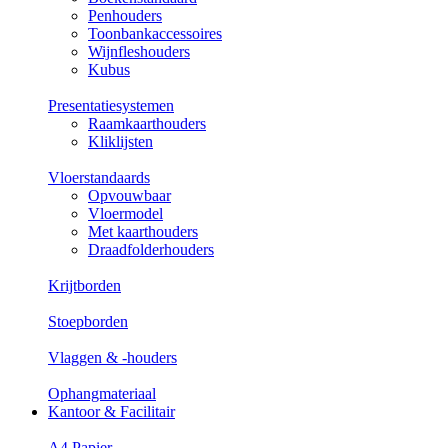
Penhouders
Toonbankaccessoires
Wijnfleshouders
Kubus
Presentatiesystemen
Raamkaarthouders
Kliklijsten
Vloerstandaards
Opvouwbaar
Vloermodel
Met kaarthouders
Draadfolderhouders
Krijtborden
Stoepborden
Vlaggen & -houders
Ophangmateriaal
Kantoor & Facilitair
A4 Papier