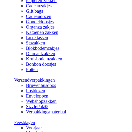
Papieren zakken
Cadeauzakjes
Gift bags
Cadeaudozen
Gondeldoosjes
Organza zakjes
Katoenen zakken
Luxe tassen
Stazakken
Blokbodemzakjes
Diamantzakken
Kruisbodemzakken
Bonbon doosjes
Potten
Verzendverpakkingen
Brievenbusdoos
Postdozen
Enveloppen
Webshopzakken
SizzlePak®
Verpakkingsmateriaal
Feestdagen
Voorjaar