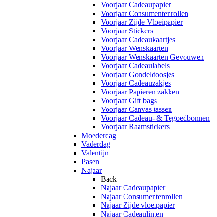
Voorjaar Cadeaupapier
Voorjaar Consumentenrollen
Voorjaar Zijde Vloeipapier
Voorjaar Stickers
Voorjaar Cadeaukaartjes
Voorjaar Wenskaarten
Voorjaar Wenskaarten Gevouwen
Voorjaar Cadeaulabels
Voorjaar Gondeldoosjes
Voorjaar Cadeauzakjes
Voorjaar Papieren zakken
Voorjaar Gift bags
Voorjaar Canvas tassen
Voorjaar Cadeau- & Tegoedbonnen
Voorjaar Raamstickers
Moederdag
Vaderdag
Valentijn
Pasen
Najaar
Back
Najaar Cadeaupapier
Najaar Consumentenrollen
Najaar Zijde vloeipapier
Najaar Cadeaulinten