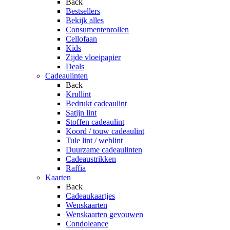
Back
Bestsellers
Bekijk alles
Consumentenrollen
Cellofaan
Kids
Zijde vloeipapier
Deals
Cadeaulinten
Back
Krullint
Bedrukt cadeaulint
Satijn lint
Stoffen cadeaulint
Koord / touw cadeaulint
Tule lint / weblint
Duurzame cadeaulinten
Cadeaustrikken
Raffia
Kaarten
Back
Cadeaukaartjes
Wenskaarten
Wenskaarten gevouwen
Condoleance