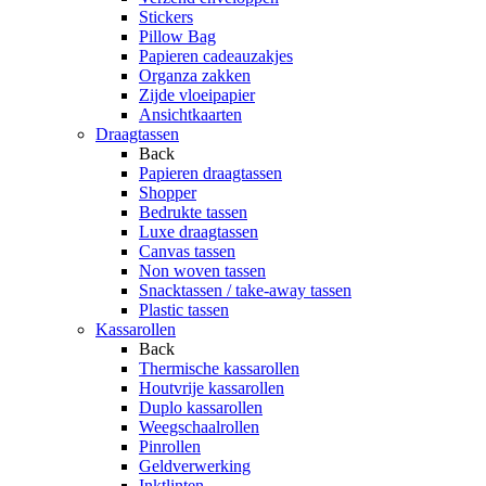
Stickers
Pillow Bag
Papieren cadeauzakjes
Organza zakken
Zijde vloeipapier
Ansichtkaarten
Draagtassen
Back
Papieren draagtassen
Shopper
Bedrukte tassen
Luxe draagtassen
Canvas tassen
Non woven tassen
Snacktassen / take-away tassen
Plastic tassen
Kassarollen
Back
Thermische kassarollen
Houtvrije kassarollen
Duplo kassarollen
Weegschaalrollen
Pinrollen
Geldverwerking
Inktlinten