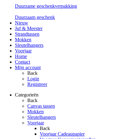
Duurzame geschenkverpakking
Duurzaam geschenk
Nieuw
Juf & Meester
Strandtassen
Mokken
Sleutelhangers
Voorjaar
Home
Contact
Mijn account
Back
Login
Registreer
Categorieën
Back
Canvas tassen
Mokken
Sleutelhangers
Voorjaar
Back
Voorjaar Cadeaupapier