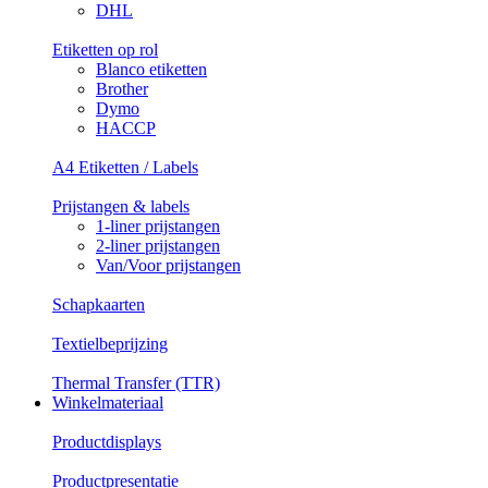
DHL
Etiketten op rol
Blanco etiketten
Brother
Dymo
HACCP
A4 Etiketten / Labels
Prijstangen & labels
1-liner prijstangen
2-liner prijstangen
Van/Voor prijstangen
Schapkaarten
Textielbeprijzing
Thermal Transfer (TTR)
Winkelmateriaal
Productdisplays
Productpresentatie