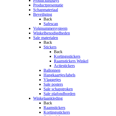
Productdisplays
Productpresentatie
Schapmateriaal
Beveiliging
Back
Safescan
Volgnummersysteem
Winkelbenodigdheden
Sale materialen
Back
Stickers
Back
Kortingsstickers
Raamstickers Winkel
Actiestickers
Ballonnen
Hangkaartjes/labels
Vlaggetjes
Sale posters
Sale schapstroken
Sale plafondborden
Winkelaankleding
Back
Raamstickers
Kortingsstickers