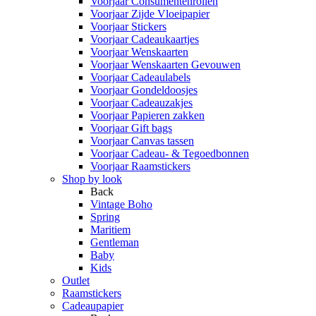
Voorjaar Consumentenrollen
Voorjaar Zijde Vloeipapier
Voorjaar Stickers
Voorjaar Cadeaukaartjes
Voorjaar Wenskaarten
Voorjaar Wenskaarten Gevouwen
Voorjaar Cadeaulabels
Voorjaar Gondeldoosjes
Voorjaar Cadeauzakjes
Voorjaar Papieren zakken
Voorjaar Gift bags
Voorjaar Canvas tassen
Voorjaar Cadeau- & Tegoedbonnen
Voorjaar Raamstickers
Shop by look
Back
Vintage Boho
Spring
Maritiem
Gentleman
Baby
Kids
Outlet
Raamstickers
Cadeaupapier