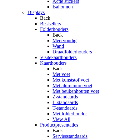
Actie stickers
Ballonnen
Displays
Back
Bestsellers
Folderhouders
Back
Meervoudig
Wand
Draadfolderhouders
Visitekaarthouders
Kaarthouders
Back
Met voet
Met kunststof voet
Met aluminium voet
Met beukenhouten voet
Z-standaards
L-standaards
T-standaards
Met folderhouder
View All
Productpresentaties
Back
Serviesstandaards