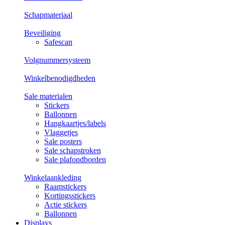
Schapmateriaal
Beveiliging
Safescan
Volgnummersysteem
Winkelbenodigdheden
Sale materialen
Stickers
Ballonnen
Hangkaartjes/labels
Vlaggetjes
Sale posters
Sale schapstroken
Sale plafondborden
Winkelaankleding
Raamstickers
Kortingsstickers
Actie stickers
Ballonnen
Displays