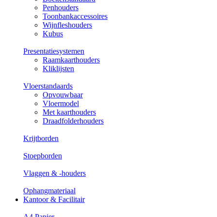
Penhouders
Toonbankaccessoires
Wijnfleshouders
Kubus
Presentatiesystemen
Raamkaarthouders
Kliklijsten
Vloerstandaards
Opvouwbaar
Vloermodel
Met kaarthouders
Draadfolderhouders
Krijtborden
Stoepborden
Vlaggen & -houders
Ophangmateriaal
Kantoor & Facilitair
A4 Papier