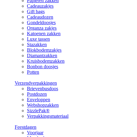
Papieren zakken
Cadeauzakjes
Gift bags
Cadeaudozen
Gondeldoosjes
Organza zakjes
Katoenen zakken
Luxe tassen
Stazakken
Blokbodemzakjes
Diamantzakken
Kruisbodemzakken
Bonbon doosjes
Potten
Verzendverpakkingen
Brievenbusdoos
Postdozen
Enveloppen
Webshopzakken
SizzlePak®
Verpakkingsmateriaal
Feestdagen
Voorjaar