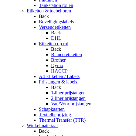
Tankstation rollen
Etiketten & toebehoren
Back
Beveiligingslabels
Verzendetiketten
Back
DHL
Etiketten op rol
Back
Blanco etiketten
Brother
Dymo
HACCP
A4 Etiketten / Labels
Prijstangen & labels
Back
1-liner prijstangen
2-liner prijstangen
Van/Voor prijstangen
Schapkaarten
Textielbeprijzing
Thermal Transfer (TTR)
Winkelmateriaal
Back