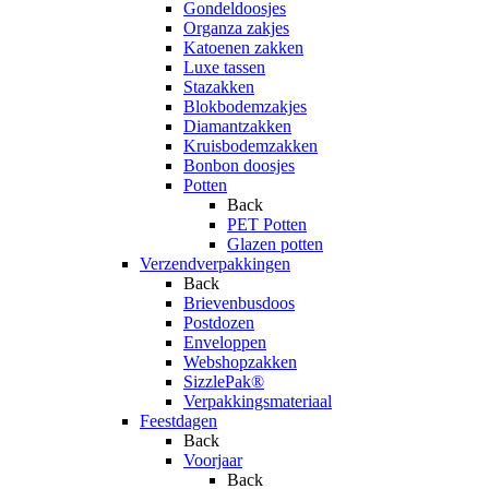
Gondeldoosjes
Organza zakjes
Katoenen zakken
Luxe tassen
Stazakken
Blokbodemzakjes
Diamantzakken
Kruisbodemzakken
Bonbon doosjes
Potten
Back
PET Potten
Glazen potten
Verzendverpakkingen
Back
Brievenbusdoos
Postdozen
Enveloppen
Webshopzakken
SizzlePak®
Verpakkingsmateriaal
Feestdagen
Back
Voorjaar
Back