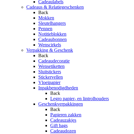
Cadeaulabels
Cadeaus & Relatiegeschenken
Back
Mokken
Sleutelhangers
Pennen
Notitieblokken
Cadeaubonnen
Wenscirkels
Verpakking & Geschenk
Back
Cadeaudecoratie
Wensetiketten
Sluitstickers
Stickervellen
Vloeipapier
Inpakbenodigdheden
Back
Legro papier- en lintrolhouders
Geschenkverpakkingen
Back
Papieren zakken
Cadeauzakjes
Gift bags
Cadeaudozen