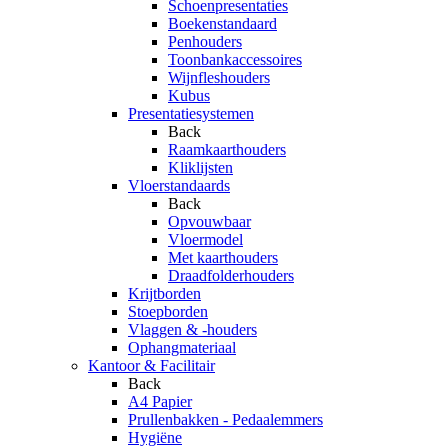
Schoenpresentaties
Boekenstandaard
Penhouders
Toonbankaccessoires
Wijnfleshouders
Kubus
Presentatiesystemen
Back
Raamkaarthouders
Kliklijsten
Vloerstandaards
Back
Opvouwbaar
Vloermodel
Met kaarthouders
Draadfolderhouders
Krijtborden
Stoepborden
Vlaggen & -houders
Ophangmateriaal
Kantoor & Facilitair
Back
A4 Papier
Prullenbakken - Pedaalemmers
Hygiëne