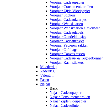
Voorjaar Cadeaupapier
Voorjaar Consumentenrollen
Voorjaar Zijde Vloeipapier
Voorjaar Stickers
Voorjaar Cadeaukaartjes
Voorjaar Wenskaarten
Voorjaar Wenskaarten Gevouwen
Voorjaar Cadeaulabels
Voorjaar Gondeldoosjes
Voorjaar Cadeauzakjes
Voorjaar Papieren zakken
Voorjaar Gift bags
Voorjaar Canvas tassen
Voorjaar Cadeau- & Tegoedbonnen
Voorjaar Raamstickers
Moederdag
Vaderdag
Valentijn
Pasen
Najaar
Back
Najaar Cadeaupapier
Najaar Consumentenrollen
Najaar Zijde vloeipapier
Najaar Cadeaulinten