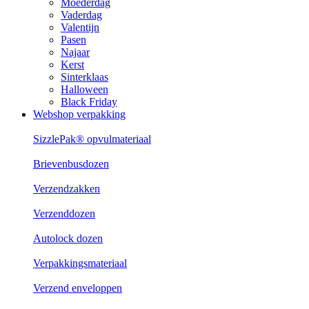
Moederdag
Vaderdag
Valentijn
Pasen
Najaar
Kerst
Sinterklaas
Halloween
Black Friday
Webshop verpakking
SizzlePak® opvulmateriaal
Brievenbusdozen
Verzendzakken
Verzenddozen
Autolock dozen
Verpakkingsmateriaal
Verzend enveloppen