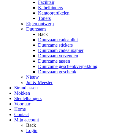
Facilitair
Kabelbinders
Kantoorartikelen
Toners
Eigen ontwerp
Duurzaam
Back
Duurzaam cadeaulint
Duurzame stickers
Duurzaam cadeaupapier
Duurzaam verzenden
Duurzame tassen
Duurzame geschenkverpakking
Duurzaam geschenk
Nieuw
Juf & Meester
Strandtassen
Mokken
Sleutelhangers
Voorjaar
Home
Contact
Mijn account
Back
Login