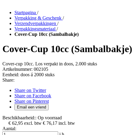
Startpagina
/
Verpakking & Geschenk
/
Verzendverpakkingen
/
Verpakkingsmateriaal
/
Cover-Cup 10cc (Sambalbakje)
Cover-Cup 10cc (Sambalbakje)
Cover-cup 10cc. Los verpakt in doos, 2.000 stuks
Artikelnummer:
002105
Eenheid:
doos á 2000 stuks
Share:
Share on Twitter
Share on Facebook
Share on Pinterest
Email een vriend
Beschikbaarheid::
Op voorraad
€ 62,95
excl. btw
€ 76,17
incl. btw
Aantal:
i
h