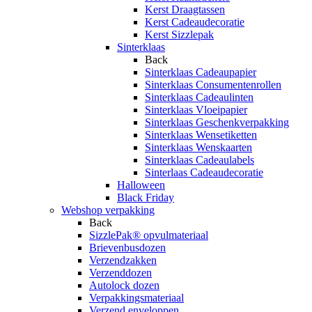
Kerst Draagtassen
Kerst Cadeaudecoratie
Kerst Sizzlepak
Sinterklaas
Back
Sinterklaas Cadeaupapier
Sinterklaas Consumentenrollen
Sinterklaas Cadeaulinten
Sinterklaas Vloeipapier
Sinterklaas Geschenkverpakking
Sinterklaas Wensetiketten
Sinterklaas Wenskaarten
Sinterklaas Cadeaulabels
Sinterlaas Cadeaudecoratie
Halloween
Black Friday
Webshop verpakking
Back
SizzlePak® opvulmateriaal
Brievenbusdozen
Verzendzakken
Verzenddozen
Autolock dozen
Verpakkingsmateriaal
Verzend enveloppen