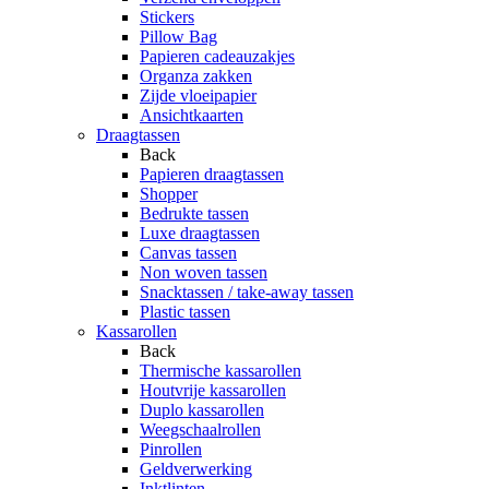
Stickers
Pillow Bag
Papieren cadeauzakjes
Organza zakken
Zijde vloeipapier
Ansichtkaarten
Draagtassen
Back
Papieren draagtassen
Shopper
Bedrukte tassen
Luxe draagtassen
Canvas tassen
Non woven tassen
Snacktassen / take-away tassen
Plastic tassen
Kassarollen
Back
Thermische kassarollen
Houtvrije kassarollen
Duplo kassarollen
Weegschaalrollen
Pinrollen
Geldverwerking
Inktlinten