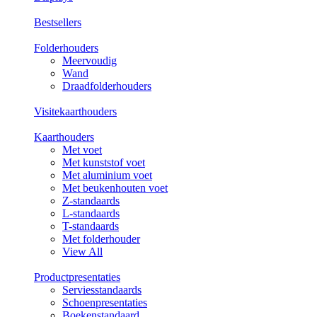
Bestsellers
Folderhouders
Meervoudig
Wand
Draadfolderhouders
Visitekaarthouders
Kaarthouders
Met voet
Met kunststof voet
Met aluminium voet
Met beukenhouten voet
Z-standaards
L-standaards
T-standaards
Met folderhouder
View All
Productpresentaties
Serviesstandaards
Schoenpresentaties
Boekenstandaard