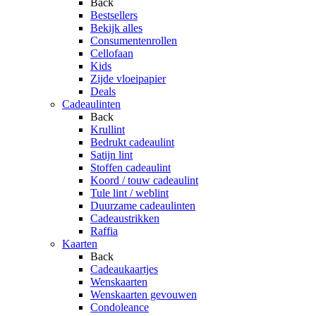
Back
Bestsellers
Bekijk alles
Consumentenrollen
Cellofaan
Kids
Zijde vloeipapier
Deals
Cadeaulinten
Back
Krullint
Bedrukt cadeaulint
Satijn lint
Stoffen cadeaulint
Koord / touw cadeaulint
Tule lint / weblint
Duurzame cadeaulinten
Cadeaustrikken
Raffia
Kaarten
Back
Cadeaukaartjes
Wenskaarten
Wenskaarten gevouwen
Condoleance