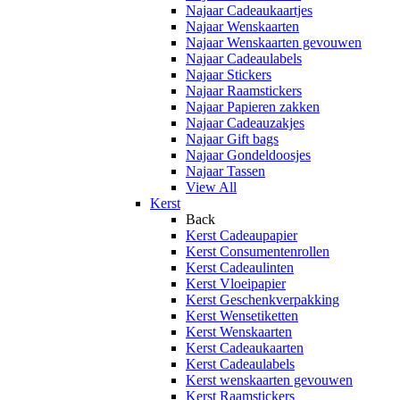
Najaar Cadeaukaartjes
Najaar Wenskaarten
Najaar Wenskaarten gevouwen
Najaar Cadeaulabels
Najaar Stickers
Najaar Raamstickers
Najaar Papieren zakken
Najaar Cadeauzakjes
Najaar Gift bags
Najaar Gondeldoosjes
Najaar Tassen
View All
Kerst
Back
Kerst Cadeaupapier
Kerst Consumentenrollen
Kerst Cadeaulinten
Kerst Vloeipapier
Kerst Geschenkverpakking
Kerst Wensetiketten
Kerst Wenskaarten
Kerst Cadeaukaarten
Kerst Cadeaulabels
Kerst wenskaarten gevouwen
Kerst Raamstickers