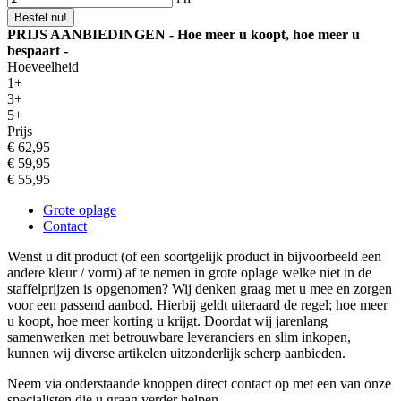
Bestel nu!
PRIJS AANBIEDINGEN - Hoe meer u koopt, hoe meer u
bespaart -
Hoeveelheid
1+
3+
5+
Prijs
€ 62,95
€ 59,95
€ 55,95
Grote oplage
Contact
Wenst u dit product (of een soortgelijk product in bijvoorbeeld een
andere kleur / vorm) af te nemen in grote oplage welke niet in de
staffelprijzen is opgenomen? Wij denken graag met u mee en zorgen
voor een passend aanbod. Hierbij geldt uiteraard de regel; hoe meer
u koopt, hoe meer korting u krijgt. Doordat wij jarenlang
samenwerken met betrouwbare leveranciers en slim inkopen,
kunnen wij diverse artikelen uitzonderlijk scherp aanbieden.
Neem via onderstaande knoppen direct contact op met een van onze
specialisten die u graag verder helpen.