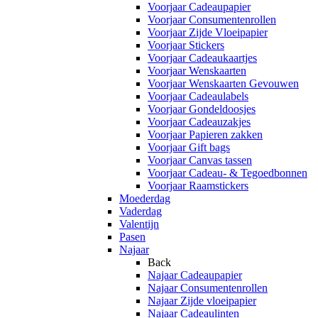
Voorjaar Cadeaupapier
Voorjaar Consumentenrollen
Voorjaar Zijde Vloeipapier
Voorjaar Stickers
Voorjaar Cadeaukaartjes
Voorjaar Wenskaarten
Voorjaar Wenskaarten Gevouwen
Voorjaar Cadeaulabels
Voorjaar Gondeldoosjes
Voorjaar Cadeauzakjes
Voorjaar Papieren zakken
Voorjaar Gift bags
Voorjaar Canvas tassen
Voorjaar Cadeau- & Tegoedbonnen
Voorjaar Raamstickers
Moederdag
Vaderdag
Valentijn
Pasen
Najaar
Back
Najaar Cadeaupapier
Najaar Consumentenrollen
Najaar Zijde vloeipapier
Najaar Cadeaulinten