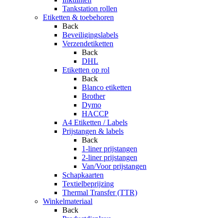
Tankstation rollen
Etiketten & toebehoren
Back
Beveiligingslabels
Verzendetiketten
Back
DHL
Etiketten op rol
Back
Blanco etiketten
Brother
Dymo
HACCP
A4 Etiketten / Labels
Prijstangen & labels
Back
1-liner prijstangen
2-liner prijstangen
Van/Voor prijstangen
Schapkaarten
Textielbeprijzing
Thermal Transfer (TTR)
Winkelmateriaal
Back