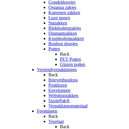
Gondeldoosjes
Organza zakjes
Katoenen zakken
Luxe tassen
Stazakken
Blokbodemzakjes
Diamantzakken
Kruisbodemzakken
Bonbon doosjes
Potten
Back
PET Potten
Glazen potten
Verzendverpakkingen
Back
Brievenbusdoos
Postdozen
Enveloppen
Webshopzakken
SizzlePak®
Verpakkingsmateriaal
Feestdagen
Back
Voorjaar
Back