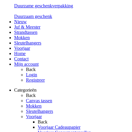
Duurzame geschenkverpakking
Duurzaam geschenk
Nieuw
Juf & Meester
Strandtassen
Mokken
Sleutelhangers
Voorjaar
Home
Contact
Mijn account
Back
Login
Registreer
Categorieën
Back
Canvas tassen
Mokken
Sleutelhangers
Voorjaar
Back
Voorjaar Cadeaupapier