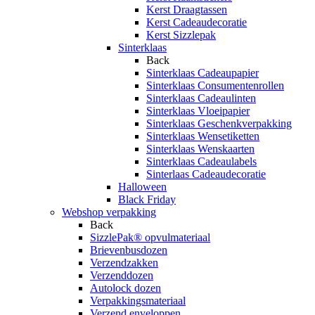
Kerst Draagtassen
Kerst Cadeaudecoratie
Kerst Sizzlepak
Sinterklaas
Back
Sinterklaas Cadeaupapier
Sinterklaas Consumentenrollen
Sinterklaas Cadeaulinten
Sinterklaas Vloeipapier
Sinterklaas Geschenkverpakking
Sinterklaas Wensetiketten
Sinterklaas Wenskaarten
Sinterklaas Cadeaulabels
Sinterlaas Cadeaudecoratie
Halloween
Black Friday
Webshop verpakking
Back
SizzlePak® opvulmateriaal
Brievenbusdozen
Verzendzakken
Verzenddozen
Autolock dozen
Verpakkingsmateriaal
Verzend enveloppen