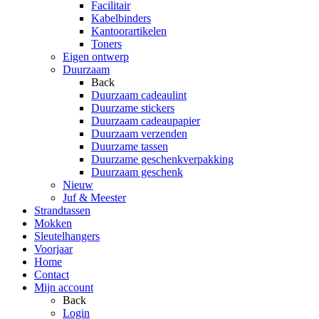
Facilitair
Kabelbinders
Kantoorartikelen
Toners
Eigen ontwerp
Duurzaam
Back
Duurzaam cadeaulint
Duurzame stickers
Duurzaam cadeaupapier
Duurzaam verzenden
Duurzame tassen
Duurzame geschenkverpakking
Duurzaam geschenk
Nieuw
Juf & Meester
Strandtassen
Mokken
Sleutelhangers
Voorjaar
Home
Contact
Mijn account
Back
Login