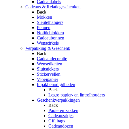
Cadeaulabels
Cadeaus & Relatiegeschenken
Back
Mokken
Sleutelhangers
Pennen
Notitieblokken
Cadeaubonnen
Wenscirkels
Verpakking & Geschenk
Back
Cadeaudecoratie
Wensetiketten
Sluitstickers
Stickervellen
Vloeipapier
Inpakbenodigdheden
Back
Legro papier- en lintrolhouders
Geschenkverpakkingen
Back
Papieren zakken
Cadeauzakjes
Gift bags
Cadeaudozen