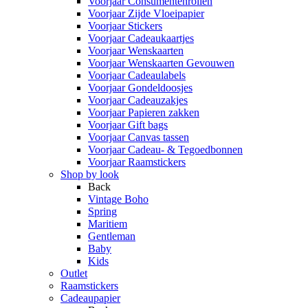
Voorjaar Consumentenrollen
Voorjaar Zijde Vloeipapier
Voorjaar Stickers
Voorjaar Cadeaukaartjes
Voorjaar Wenskaarten
Voorjaar Wenskaarten Gevouwen
Voorjaar Cadeaulabels
Voorjaar Gondeldoosjes
Voorjaar Cadeauzakjes
Voorjaar Papieren zakken
Voorjaar Gift bags
Voorjaar Canvas tassen
Voorjaar Cadeau- & Tegoedbonnen
Voorjaar Raamstickers
Shop by look
Back
Vintage Boho
Spring
Maritiem
Gentleman
Baby
Kids
Outlet
Raamstickers
Cadeaupapier