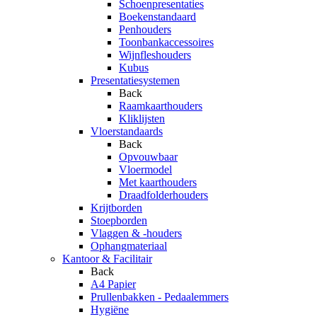
Schoenpresentaties
Boekenstandaard
Penhouders
Toonbankaccessoires
Wijnfleshouders
Kubus
Presentatiesystemen
Back
Raamkaarthouders
Kliklijsten
Vloerstandaards
Back
Opvouwbaar
Vloermodel
Met kaarthouders
Draadfolderhouders
Krijtborden
Stoepborden
Vlaggen & -houders
Ophangmateriaal
Kantoor & Facilitair
Back
A4 Papier
Prullenbakken - Pedaalemmers
Hygiëne