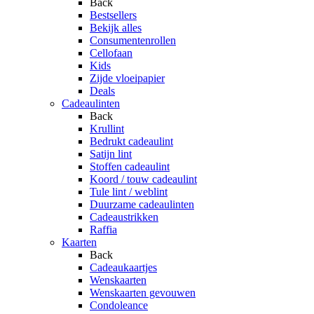
Back
Bestsellers
Bekijk alles
Consumentenrollen
Cellofaan
Kids
Zijde vloeipapier
Deals
Cadeaulinten
Back
Krullint
Bedrukt cadeaulint
Satijn lint
Stoffen cadeaulint
Koord / touw cadeaulint
Tule lint / weblint
Duurzame cadeaulinten
Cadeaustrikken
Raffia
Kaarten
Back
Cadeaukaartjes
Wenskaarten
Wenskaarten gevouwen
Condoleance