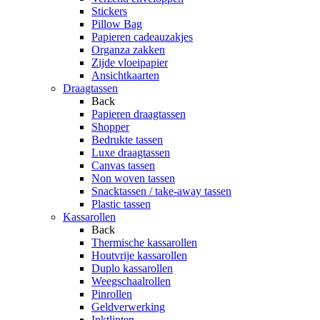
Stickers
Pillow Bag
Papieren cadeauzakjes
Organza zakken
Zijde vloeipapier
Ansichtkaarten
Draagtassen
Back
Papieren draagtassen
Shopper
Bedrukte tassen
Luxe draagtassen
Canvas tassen
Non woven tassen
Snacktassen / take-away tassen
Plastic tassen
Kassarollen
Back
Thermische kassarollen
Houtvrije kassarollen
Duplo kassarollen
Weegschaalrollen
Pinrollen
Geldverwerking
Inktlinten