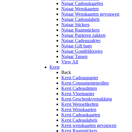
Najaar Cadeaukaartjes
Najaar Wenskaarten
Najaar Wenskaarten gevouwen
Najaar Cadeaulabels
Najaar Stickers
Najaar Raamstickers
Najaar Papieren zakken
Najaar Cadeauzakjes
Najaar Gift bags
Najaar Gondeldoosjes
Najaar Tassen
View All
Kerst
Back
Kerst Cadeaupapier
Kerst Consumentenrollen
Kerst Cadeaulinten
Kerst Vloeipapier
Kerst Geschenkverpakking
Kerst Wensetiketten
Kerst Wenskaarten
Kerst Cadeaukaarten
Kerst Cadeaulabels
Kerst wenskaarten gevouwen
Kerst Raamstickers