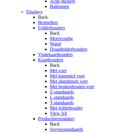
Actie stickers
Ballonnen
Displays
Back
Bestsellers
Folderhouders
Back
Meervoudig
Wand
Draadfolderhouders
Visitekaarthouders
Kaarthouders
Back
Met voet
Met kunststof voet
Met aluminium voet
Met beukenhouten voet
Z-standaards
L-standaards
T-standaards
Met folderhouder
View All
Productpresentaties
Back
Serviesstandaards