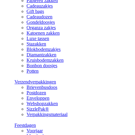
Papieren zakken
Cadeauzakjes
Gift bags
Cadeaudozen
Gondeldoosjes
Organza zakjes
Katoenen zakken
Luxe tassen
Stazakken
Blokbodemzakjes
Diamantzakken
Kruisbodemzakken
Bonbon doosjes
Potten
Verzendverpakkingen
Brievenbusdoos
Postdozen
Enveloppen
Webshopzakken
SizzlePak®
Verpakkingsmateriaal
Feestdagen
Voorjaar