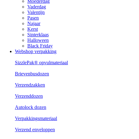
Moederdag
Vaderdag
Valentijn
Pasen
Najaar
Kerst
Sinterklaas
Halloween
Black Friday
Webshop verpakking
SizzlePak® opvulmateriaal
Brievenbusdozen
Verzendzakken
Verzenddozen
Autolock dozen
Verpakkingsmateriaal
Verzend enveloppen