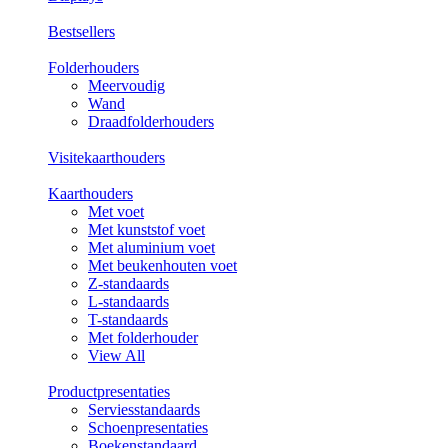
Bestsellers
Folderhouders
Meervoudig
Wand
Draadfolderhouders
Visitekaarthouders
Kaarthouders
Met voet
Met kunststof voet
Met aluminium voet
Met beukenhouten voet
Z-standaards
L-standaards
T-standaards
Met folderhouder
View All
Productpresentaties
Serviesstandaards
Schoenpresentaties
Boekenstandaard