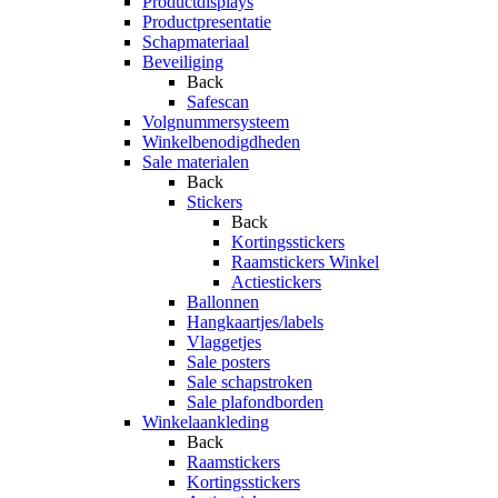
Productdisplays
Productpresentatie
Schapmateriaal
Beveiliging
Back
Safescan
Volgnummersysteem
Winkelbenodigdheden
Sale materialen
Back
Stickers
Back
Kortingsstickers
Raamstickers Winkel
Actiestickers
Ballonnen
Hangkaartjes/labels
Vlaggetjes
Sale posters
Sale schapstroken
Sale plafondborden
Winkelaankleding
Back
Raamstickers
Kortingsstickers