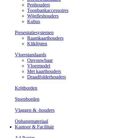
Penhouders
Toonbankaccessoires
Wijnfleshouders
Kubus
Presentatiesystemen
Raamkaarthouders
Kliklijsten
Vloerstandaards
Opvouwbaar
Vloermodel
Met kaarthouders
Draadfolderhouders
Krijtborden
Stoepborden
Vlaggen & -houders
Ophangmateriaal
Kantoor & Facilitair
A4 Papier