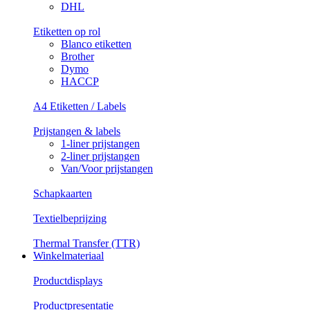
DHL
Etiketten op rol
Blanco etiketten
Brother
Dymo
HACCP
A4 Etiketten / Labels
Prijstangen & labels
1-liner prijstangen
2-liner prijstangen
Van/Voor prijstangen
Schapkaarten
Textielbeprijzing
Thermal Transfer (TTR)
Winkelmateriaal
Productdisplays
Productpresentatie