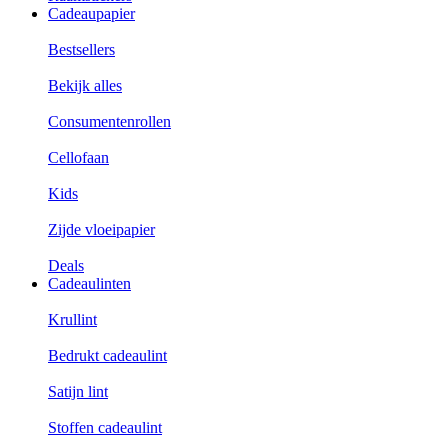
Cadeaupapier
Bestsellers
Bekijk alles
Consumentenrollen
Cellofaan
Kids
Zijde vloeipapier
Deals
Cadeaulinten
Krullint
Bedrukt cadeaulint
Satijn lint
Stoffen cadeaulint