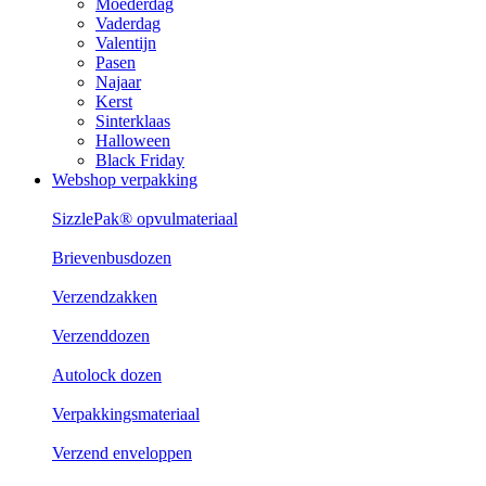
Moederdag
Vaderdag
Valentijn
Pasen
Najaar
Kerst
Sinterklaas
Halloween
Black Friday
Webshop verpakking
SizzlePak® opvulmateriaal
Brievenbusdozen
Verzendzakken
Verzenddozen
Autolock dozen
Verpakkingsmateriaal
Verzend enveloppen