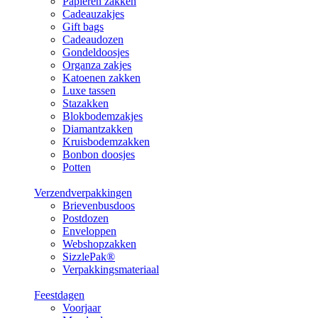
Papieren zakken
Cadeauzakjes
Gift bags
Cadeaudozen
Gondeldoosjes
Organza zakjes
Katoenen zakken
Luxe tassen
Stazakken
Blokbodemzakjes
Diamantzakken
Kruisbodemzakken
Bonbon doosjes
Potten
Verzendverpakkingen
Brievenbusdoos
Postdozen
Enveloppen
Webshopzakken
SizzlePak®
Verpakkingsmateriaal
Feestdagen
Voorjaar