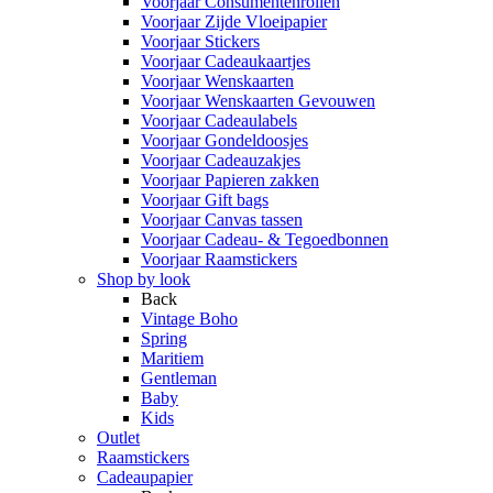
Voorjaar Consumentenrollen
Voorjaar Zijde Vloeipapier
Voorjaar Stickers
Voorjaar Cadeaukaartjes
Voorjaar Wenskaarten
Voorjaar Wenskaarten Gevouwen
Voorjaar Cadeaulabels
Voorjaar Gondeldoosjes
Voorjaar Cadeauzakjes
Voorjaar Papieren zakken
Voorjaar Gift bags
Voorjaar Canvas tassen
Voorjaar Cadeau- & Tegoedbonnen
Voorjaar Raamstickers
Shop by look
Back
Vintage Boho
Spring
Maritiem
Gentleman
Baby
Kids
Outlet
Raamstickers
Cadeaupapier