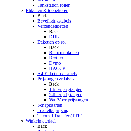
Tankstation rollen
Etiketten & toebehoren
Back
Beveiligingslabels
Verzendetiketten
Back
DHL
Etiketten op rol
Back
Blanco etiketten
Brother
Dymo
HACCP
A4 Etiketten / Labels
Prijstangen & labels
Back
1-liner prijstangen
2-liner prijstangen
Van/Voor prijstangen
Schapkaarten
Textielbeprijzing
Thermal Transfer (TTR)
Winkelmateriaal
Back