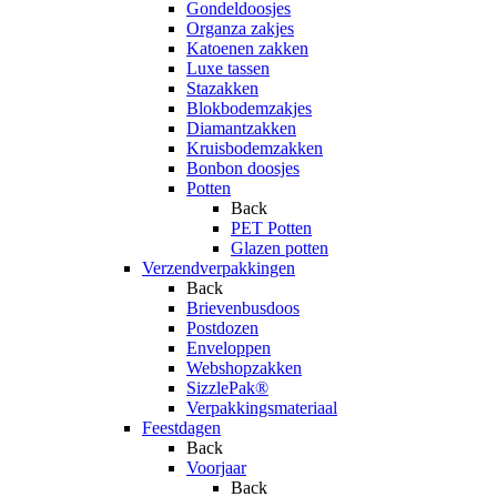
Gondeldoosjes
Organza zakjes
Katoenen zakken
Luxe tassen
Stazakken
Blokbodemzakjes
Diamantzakken
Kruisbodemzakken
Bonbon doosjes
Potten
Back
PET Potten
Glazen potten
Verzendverpakkingen
Back
Brievenbusdoos
Postdozen
Enveloppen
Webshopzakken
SizzlePak®
Verpakkingsmateriaal
Feestdagen
Back
Voorjaar
Back