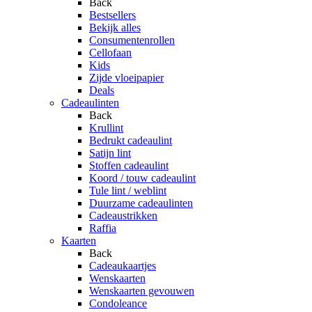
Back
Bestsellers
Bekijk alles
Consumentenrollen
Cellofaan
Kids
Zijde vloeipapier
Deals
Cadeaulinten
Back
Krullint
Bedrukt cadeaulint
Satijn lint
Stoffen cadeaulint
Koord / touw cadeaulint
Tule lint / weblint
Duurzame cadeaulinten
Cadeaustrikken
Raffia
Kaarten
Back
Cadeaukaartjes
Wenskaarten
Wenskaarten gevouwen
Condoleance