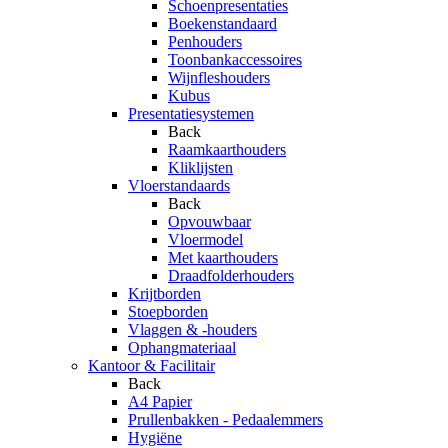
Schoenpresentaties
Boekenstandaard
Penhouders
Toonbankaccessoires
Wijnfleshouders
Kubus
Presentatiesystemen
Back
Raamkaarthouders
Kliklijsten
Vloerstandaards
Back
Opvouwbaar
Vloermodel
Met kaarthouders
Draadfolderhouders
Krijtborden
Stoepborden
Vlaggen & -houders
Ophangmateriaal
Kantoor & Facilitair
Back
A4 Papier
Prullenbakken - Pedaalemmers
Hygiëne