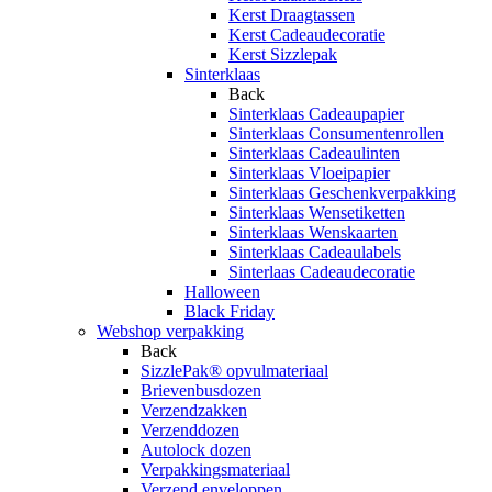
Kerst Draagtassen
Kerst Cadeaudecoratie
Kerst Sizzlepak
Sinterklaas
Back
Sinterklaas Cadeaupapier
Sinterklaas Consumentenrollen
Sinterklaas Cadeaulinten
Sinterklaas Vloeipapier
Sinterklaas Geschenkverpakking
Sinterklaas Wensetiketten
Sinterklaas Wenskaarten
Sinterklaas Cadeaulabels
Sinterlaas Cadeaudecoratie
Halloween
Black Friday
Webshop verpakking
Back
SizzlePak® opvulmateriaal
Brievenbusdozen
Verzendzakken
Verzenddozen
Autolock dozen
Verpakkingsmateriaal
Verzend enveloppen