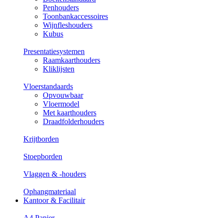
Penhouders
Toonbankaccessoires
Wijnfleshouders
Kubus
Presentatiesystemen
Raamkaarthouders
Kliklijsten
Vloerstandaards
Opvouwbaar
Vloermodel
Met kaarthouders
Draadfolderhouders
Krijtborden
Stoepborden
Vlaggen & -houders
Ophangmateriaal
Kantoor & Facilitair
A4 Papier