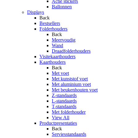
Actie stickers
Ballonnen
Displays
Back
Bestsellers
Folderhouders
Back
Meervoudig
Wand
Draadfolderhouders
Visitekaarthouders
Kaarthouders
Back
Met voet
Met kunststof voet
Met aluminium voet
Met beukenhouten voet
Z-standaards
L-standaards
T-standaards
Met folderhouder
View All
Productpresentaties
Back
Serviesstandaards