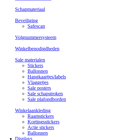
Schapmateriaal
Beveiliging
Safescan
Volgnummersysteem
Winkelbenodigdheden
Sale materialen
Stickers
Ballonnen
Hangkaartjes/labels
Vlaggetjes
Sale posters
Sale schapstroken
Sale plafondborden
Winkelaankleding
Raamstickers
Kortingsstickers
Actie stickers
Ballonnen
Displays