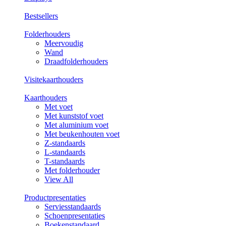
Bestsellers
Folderhouders
Meervoudig
Wand
Draadfolderhouders
Visitekaarthouders
Kaarthouders
Met voet
Met kunststof voet
Met aluminium voet
Met beukenhouten voet
Z-standaards
L-standaards
T-standaards
Met folderhouder
View All
Productpresentaties
Serviesstandaards
Schoenpresentaties
Boekenstandaard