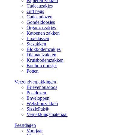
Papieren zakken
Cadeauzakjes
Gift bags
Cadeaudozen
Gondeldoosjes
Organza zakjes
Katoenen zakken
Luxe tassen
Stazakken
Blokbodemzakjes
Diamantzakken
Kruisbodemzakken
Bonbon doosjes
Potten
Verzendverpakkingen
Brievenbusdoos
Postdozen
Enveloppen
Webshopzakken
SizzlePak®
Verpakkingsmateriaal
Feestdagen
Voorjaar