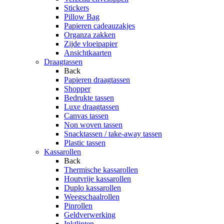
Stickers
Pillow Bag
Papieren cadeauzakjes
Organza zakken
Zijde vloeipapier
Ansichtkaarten
Draagtassen
Back
Papieren draagtassen
Shopper
Bedrukte tassen
Luxe draagtassen
Canvas tassen
Non woven tassen
Snacktassen / take-away tassen
Plastic tassen
Kassarollen
Back
Thermische kassarollen
Houtvrije kassarollen
Duplo kassarollen
Weegschaalrollen
Pinrollen
Geldverwerking
Inktlinten