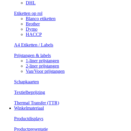
DHL
Etiketten op rol
Blanco etiketten
Brother
Dymo
HACCP
A4 Etiketten / Labels
Prijstangen & labels
1-liner prijstangen
2-liner prijstangen
Van/Voor prijstangen
Schapkaarten
Textielbeprijzing
Thermal Transfer (TTR)
Winkelmateriaal
Productdisplays
Productpresentatie