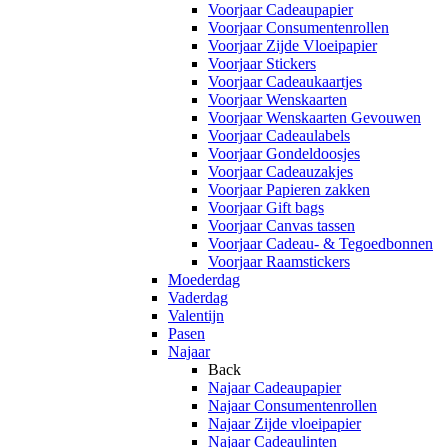
Voorjaar Cadeaupapier
Voorjaar Consumentenrollen
Voorjaar Zijde Vloeipapier
Voorjaar Stickers
Voorjaar Cadeaukaartjes
Voorjaar Wenskaarten
Voorjaar Wenskaarten Gevouwen
Voorjaar Cadeaulabels
Voorjaar Gondeldoosjes
Voorjaar Cadeauzakjes
Voorjaar Papieren zakken
Voorjaar Gift bags
Voorjaar Canvas tassen
Voorjaar Cadeau- & Tegoedbonnen
Voorjaar Raamstickers
Moederdag
Vaderdag
Valentijn
Pasen
Najaar
Back
Najaar Cadeaupapier
Najaar Consumentenrollen
Najaar Zijde vloeipapier
Najaar Cadeaulinten