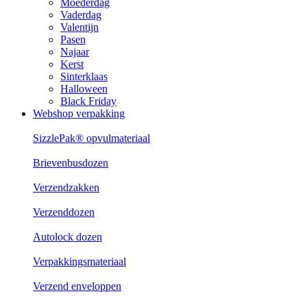
Moederdag
Vaderdag
Valentijn
Pasen
Najaar
Kerst
Sinterklaas
Halloween
Black Friday
Webshop verpakking
SizzlePak® opvulmateriaal
Brievenbusdozen
Verzendzakken
Verzenddozen
Autolock dozen
Verpakkingsmateriaal
Verzend enveloppen