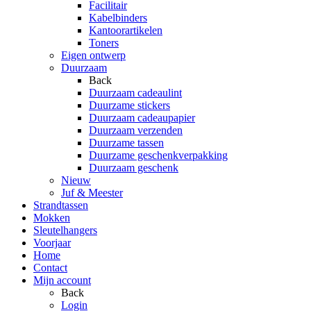
Facilitair
Kabelbinders
Kantoorartikelen
Toners
Eigen ontwerp
Duurzaam
Back
Duurzaam cadeaulint
Duurzame stickers
Duurzaam cadeaupapier
Duurzaam verzenden
Duurzame tassen
Duurzame geschenkverpakking
Duurzaam geschenk
Nieuw
Juf & Meester
Strandtassen
Mokken
Sleutelhangers
Voorjaar
Home
Contact
Mijn account
Back
Login