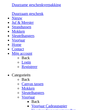
Duurzame geschenkverpakking
Duurzaam geschenk
Nieuw
Juf & Meester
Strandtassen
Mokken
Sleutelhangers
Voorjaar
Home
Contact
Mijn account
Back
Login
Registreer
Categorieën
Back
Canvas tassen
Mokken
Sleutelhangers
Voorjaar
Back
Voorjaar Cadeaupapier