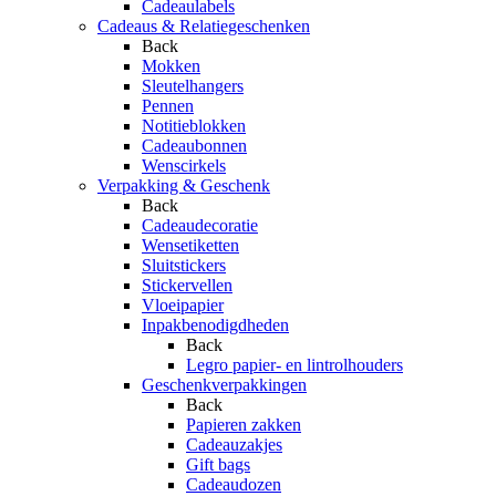
Cadeaulabels
Cadeaus & Relatiegeschenken
Back
Mokken
Sleutelhangers
Pennen
Notitieblokken
Cadeaubonnen
Wenscirkels
Verpakking & Geschenk
Back
Cadeaudecoratie
Wensetiketten
Sluitstickers
Stickervellen
Vloeipapier
Inpakbenodigdheden
Back
Legro papier- en lintrolhouders
Geschenkverpakkingen
Back
Papieren zakken
Cadeauzakjes
Gift bags
Cadeaudozen