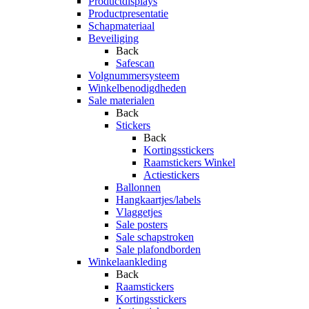
Productdisplays
Productpresentatie
Schapmateriaal
Beveiliging
Back
Safescan
Volgnummersysteem
Winkelbenodigdheden
Sale materialen
Back
Stickers
Back
Kortingsstickers
Raamstickers Winkel
Actiestickers
Ballonnen
Hangkaartjes/labels
Vlaggetjes
Sale posters
Sale schapstroken
Sale plafondborden
Winkelaankleding
Back
Raamstickers
Kortingsstickers