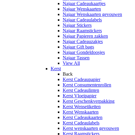
Najaar Cadeaukaartjes
Najaar Wenskaarten
Najaar Wenskaarten gevouwen
Najaar Cadeaulabels
Najaar Stickers
Najaar Raamstickers
Najaar Papieren zakken
Najaar Cadeauzakjes
Najaar Gift bags
Najaar Gondeldoosjes
Najaar Tassen
View All
Kerst
Back
Kerst Cadeaupapier
Kerst Consumentenrollen
Kerst Cadeaulinten
Kerst Vloeipapier
Kerst Geschenkverpakking
Kerst Wensetiketten
Kerst Wenskaarten
Kerst Cadeaukaarten
Kerst Cadeaulabels
Kerst wenskaarten gevouwen
Kerst Raamstickers